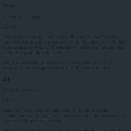
Oven
21. marec - 19. april
Danes boste na vrhuncu svoje ustvarjalne moči, oven! Vaše ideje
bodo žarele in pritegnile pozornost drugih. Ne oklevajte, da bi delili
svoje zamisli s svetom. Vaša energija bo nalezljiva in navdihujoča,
zato bodite pripravljeni na uspeh.
Čas je, da izkoristite priložnosti, ki se vam ponujajo. S svojo
samozavestjo in vztrajnostjo boste dosegli izjemne rezultate.
Bik
20. april - 20. maj
Danes se boste počutili izjemno zadovoljni, bik. Energija bo
usklajena in vam omogočala, da dosežete svoje cilje. Sprostite se in
uživajte v plodovih svojega truda.
Obkrožite se s pozitivnimi ljudmi, ki vas podpirajo, saj vam bodo