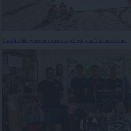
Zaradi velike gneče so začasno zaprli vstop na Mariborski otok