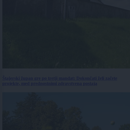
Štajerski župan gre po tretji mandat: Dokončati želi začete
projekte, med prednostnimi zdravstvena postaja