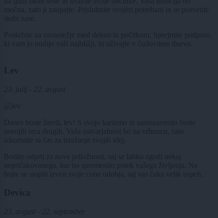
na ljudi okoli sebe in izrazite svoje občutke. Vaša intuicija bo
močna, zato ji zaupajte. Prisluhnite svojim potrebam in se posvetite
skrbi zase.
Poskrbite za ravnotežje med delom in počitkom. Sprejmite podporo,
ki vam jo nudijo vaši najbližji, in uživajte v čudovitem dnevu.
Lev
23. julij - 22. avgust
Danes boste žareli, lev! S svojo karizmo in samozavestjo boste
osvojili srca drugih. Vaša ustvarjalnost bo na vrhuncu, zato
izkoristite ta čas za izražanje svojih idej.
Bodite odprti za nove priložnosti, saj se lahko zgodi nekaj
nepričakovanega, kar bo spremenilo potek vašega življenja. Ne
bojte se stopiti izven svoje cone udobja, saj vas čaka velik uspeh.
Devica
23. avgust - 22. september