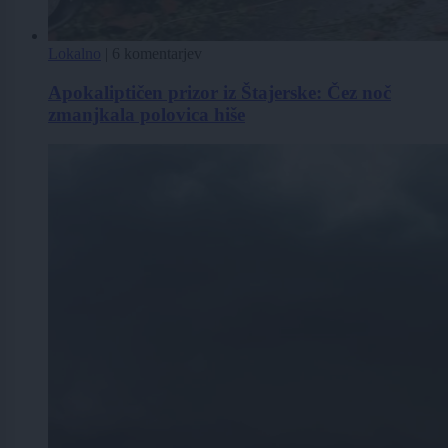
Lokalno
|
6 komentarjev
Apokaliptičen prizor iz Štajerske: Čez noč
zmanjkala polovica hiše