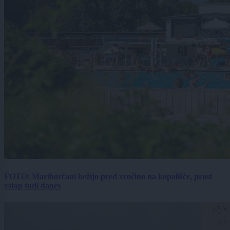
FOTO: Mariborčani bežijo pred vročino na kopališče, prost
vstop tudi danes