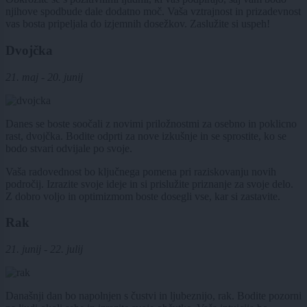
njihove spodbude dale dodatno moč. Vaša vztrajnost in prizadevnost
vas bosta pripeljala do izjemnih dosežkov. Zaslužite si uspeh!
Dvojčka
21. maj - 20. junij
Danes se boste soočali z novimi priložnostmi za osebno in poklicno
rast, dvojčka. Bodite odprti za nove izkušnje in se sprostite, ko se
bodo stvari odvijale po svoje.
Vaša radovednost bo ključnega pomena pri raziskovanju novih
področij. Izrazite svoje ideje in si prislužite priznanje za svoje delo.
Z dobro voljo in optimizmom boste dosegli vse, kar si zastavite.
Rak
21. junij - 22. julij
Današnji dan bo napolnjen s čustvi in ljubeznijo, rak. Bodite pozorni