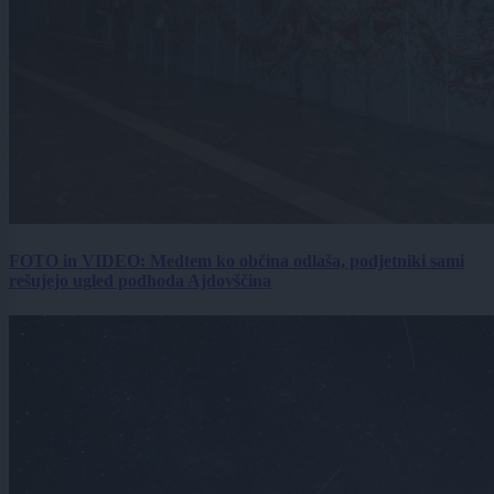
FOTO in VIDEO: Medtem ko občina odlaša, podjetniki sami
rešujejo ugled podhoda Ajdovščina