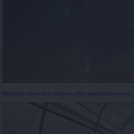
Bliža se na nebesni spektakel, letos odlični pogoji za opazovanje