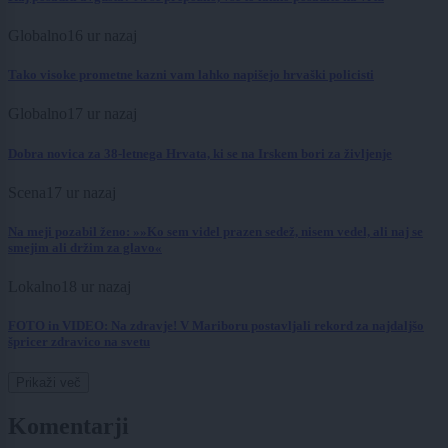
Globalno
16 ur nazaj
Tako visoke prometne kazni vam lahko napišejo hrvaški policisti
Globalno
17 ur nazaj
Dobra novica za 38-letnega Hrvata, ki se na Irskem bori za življenje
Scena
17 ur nazaj
Na meji pozabil ženo: »»Ko sem videl prazen sedež, nisem vedel, ali naj se
smejim ali držim za glavo«
Lokalno
18 ur nazaj
FOTO in VIDEO: Na zdravje! V Mariboru postavljali rekord za najdaljšo
špricer zdravico na svetu
Prikaži več
Komentarji