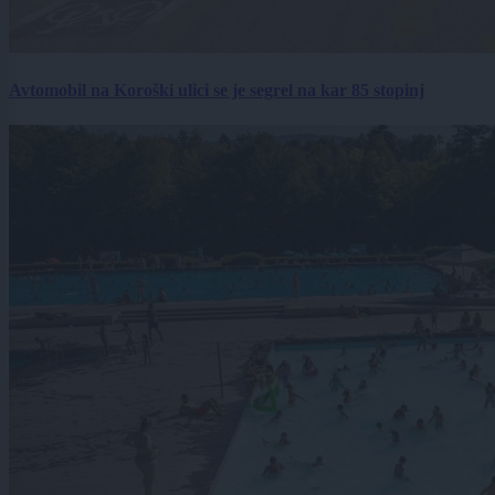
Avtomobil na Koroški ulici se je segrel na kar 85 stopinj