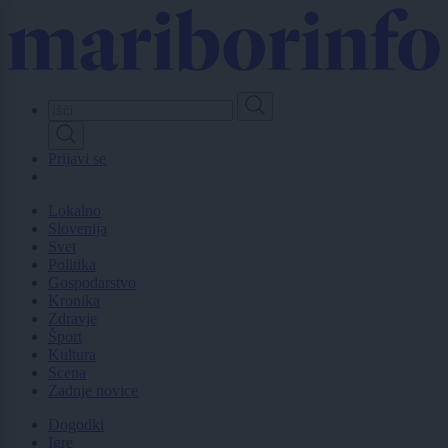
Skip
to
main
content
Prijavi se
Lokalno
Slovenija
Svet
Politika
Gospodarstvo
Kronika
Zdravje
Šport
Kultura
Scena
Zadnje novice
Dogodki
Igre