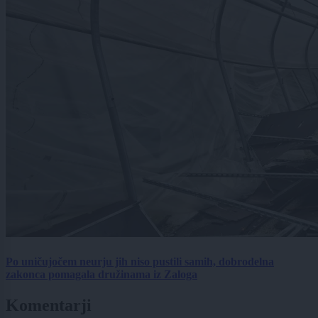
Po uničujočem neurju jih niso pustili samih, dobrodelna
zakonca pomagala družinama iz Zaloga
Komentarji