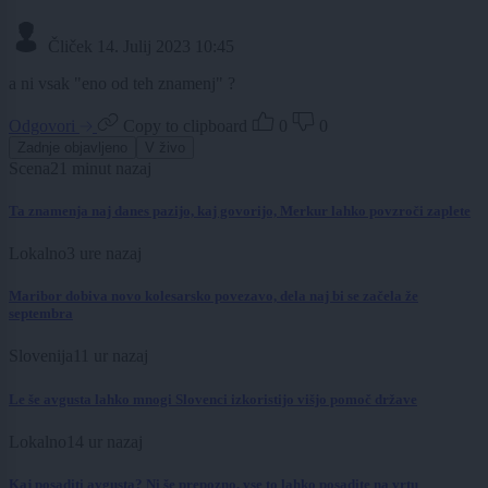
Čliček
14. Julij 2023 10:45
a ni vsak "eno od teh znamenj" ?
Odgovori
Copy to clipboard
0
0
Zadnje objavljeno
V živo
Scena
21 minut nazaj
Ta znamenja naj danes pazijo, kaj govorijo, Merkur lahko povzroči zaplete
Lokalno
3 ure nazaj
Maribor dobiva novo kolesarsko povezavo, dela naj bi se začela že
septembra
Slovenija
11 ur nazaj
Le še avgusta lahko mnogi Slovenci izkoristijo višjo pomoč države
Lokalno
14 ur nazaj
Kaj posaditi avgusta? Ni še prepozno, vse to lahko posadite na vrtu