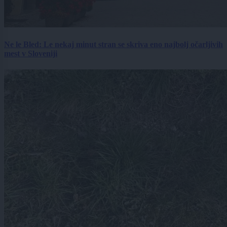
Ne le Bled: Le nekaj minut stran se skriva eno najbolj očarljivih
mest v Sloveniji