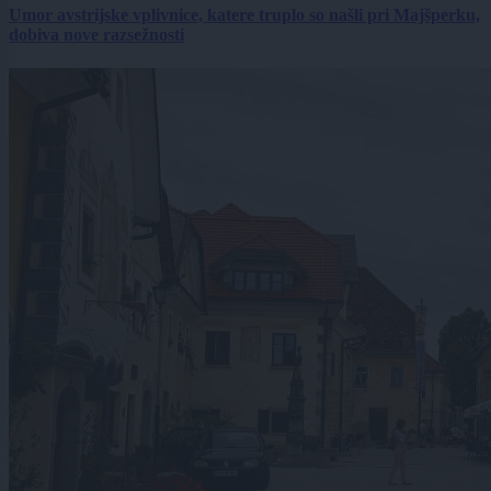
Umor avstrijske vplivnice, katere truplo so našli pri Majšperku,
dobiva nove razsežnosti