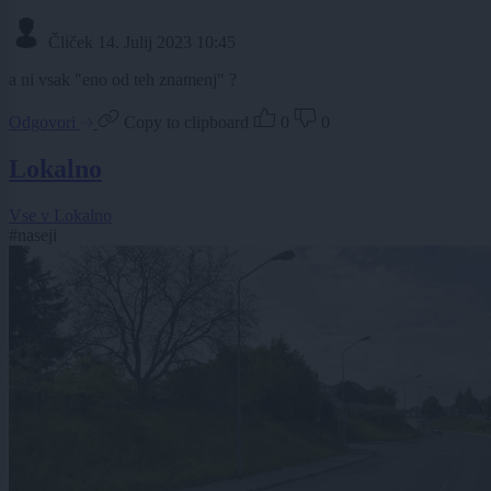
Čliček
14. Julij 2023 10:45
a ni vsak "eno od teh znamenj" ?
Odgovori
Copy to clipboard
0
0
Lokalno
Vse v Lokalno
#naseji