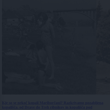
Kje so se nekoč kopali Mariborčani? Razkrivamo pozabljena
kopališča, od Drave do Treh ribnikov in kopališča pod