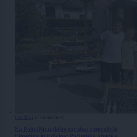
Lokalno
|
17 komentarjev
Na Pobrežju najdete garažno razprodajo
Elmedina in Edwina: Počitniško učenje o