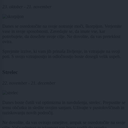
23. oktober - 21. november
Danes se osredotočite na svoje notranje moči, škorpijon. Verjemite
vase in svoje sposobnosti. Zavedajte se, da imate vse, kar
potrebujete, da dosežete svoje cilje. Ne dovolite, da vas preteklost
ovira.
Sprejmite izzive, ki vam jih prinaša življenje, in vztrajajte na svoji
poti. S svojo vztrajnostjo in odločnostjo boste dosegli velik uspeh.
Strelec
22. november - 21. december
Danes boste čutili val optimizma in navdušenja, strelec. Prepustite se
temu občutku in sledite svojim sanjam. Uživajte v pustolovščinah in
raziskovanju novih področij.
Ne dovolite, da vas ovirajo omejitve, ampak se osredotočite na svoje
cilje. Vaša odprtost in iskrenost vas bosta vodili do uspeha.