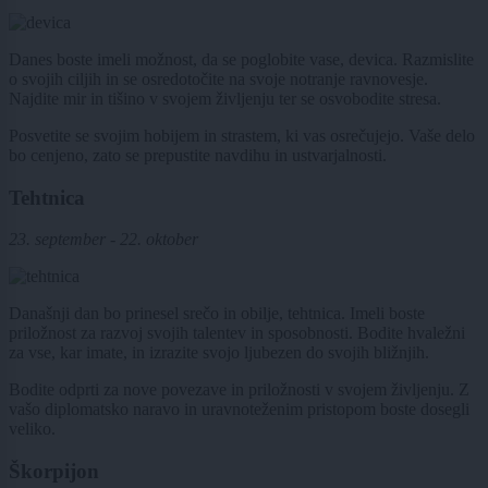
Danes boste imeli možnost, da se poglobite vase, devica. Razmislite
o svojih ciljih in se osredotočite na svoje notranje ravnovesje.
Najdite mir in tišino v svojem življenju ter se osvobodite stresa.
Posvetite se svojim hobijem in strastem, ki vas osrečujejo. Vaše delo
bo cenjeno, zato se prepustite navdihu in ustvarjalnosti.
Tehtnica
23. september - 22. oktober
Današnji dan bo prinesel srečo in obilje, tehtnica. Imeli boste
priložnost za razvoj svojih talentev in sposobnosti. Bodite hvaležni
za vse, kar imate, in izrazite svojo ljubezen do svojih bližnjih.
Bodite odprti za nove povezave in priložnosti v svojem življenju. Z
vašo diplomatsko naravo in uravnoteženim pristopom boste dosegli
veliko.
Škorpijon