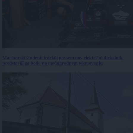
Mariborski študenti izdelali povsem nov električni dirkalnik,
predstavili ga bodo na mednarodnem tekmovanju