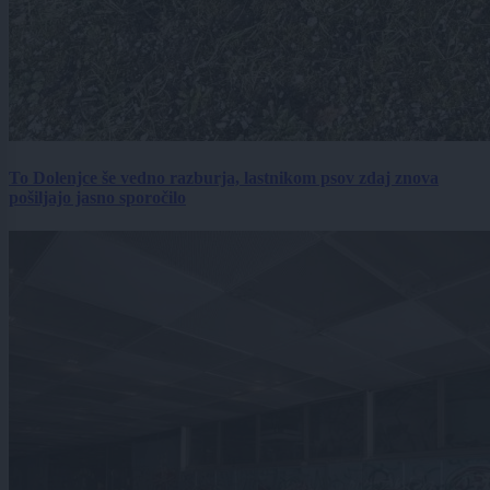
To Dolenjce še vedno razburja, lastnikom psov zdaj znova
pošiljajo jasno sporočilo