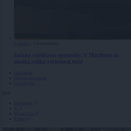
Lokalno
|
3 komentarjev
Izdano vijoličasto opozorilo: V Mariboru in
okolici velika verjetnost toče!
Horoskop
Dnevni horoskop
Astrologija
Deli
Facebook
X
WhatsApp
Pošlji