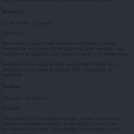
Kozorog
22. december - 19. januar
Danes boste pokazali svojo vztrajnost in disciplino, kozorog.
Osredotočite se na svoje cilje in si postavite jasne smernice. Vaša
trdo delo se bo izplačalo, zato ostanite zbrani in se ne pustite motiti.
Bodite ponosni na svoje dosežke in si vzemite trenutek, da si
oddahnete. Svoje znanje in izkušnje delite z drugimi ter jih
navdihnite.
Vodnar
20. januar - 18. februar
Danes boste čutili val kreativne energije, vodnar. Izrazite svojo
edinstveno perspektivo in ideje. Bodite odprti za nove načine
razmišljanja in inovacije. Vaša domišljija bo na vrhuncu, zato si