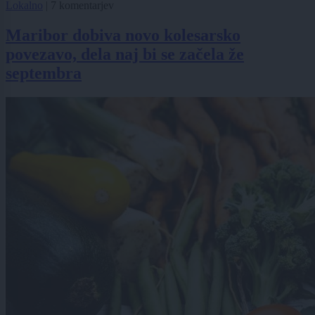
Lokalno
|
7 komentarjev
Maribor dobiva novo kolesarsko
povezavo, dela naj bi se začela že
septembra