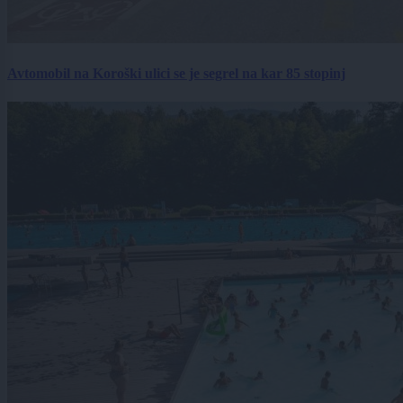
Avtomobil na Koroški ulici se je segrel na kar 85 stopinj