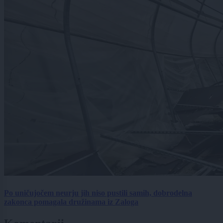
Po uničujočem neurju jih niso pustili samih, dobrodelna
zakonca pomagala družinama iz Zaloga