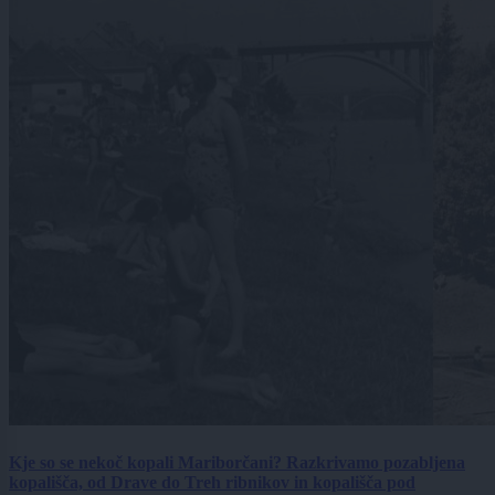
Kje so se nekoč kopali Mariborčani? Razkrivamo pozabljena
kopališča, od Drave do Treh ribnikov in kopališča pod