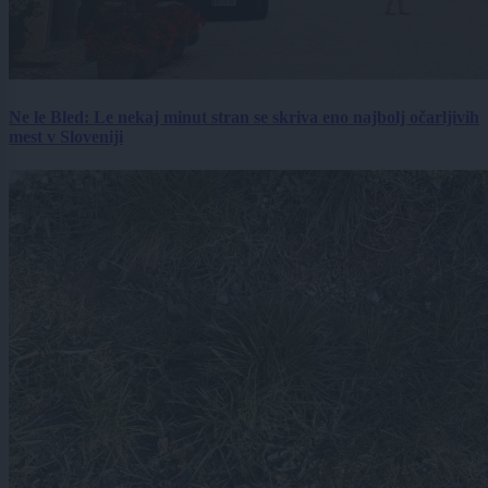
Ne le Bled: Le nekaj minut stran se skriva eno najbolj očarljivih
mest v Sloveniji