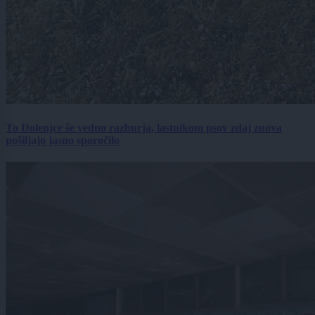
To Dolenjce še vedno razburja, lastnikom psov zdaj znova
pošiljajo jasno sporočilo