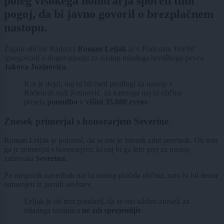
poleg visokega honorarja sporen tudi
pogoj, da bi javno govoril o brezplačnem
nastopu.
Župan občine Radenci
Roman Leljak
je v
Podcastu Velebit
spregovoril o dogovarjanju za nastop mladega hrvaškega pevca
Jakova Jozinovića
.
Kot je dejal, naj bi bil med predlogi za nastop v
Radencih tudi Jozinović, za katerega naj bi občina
prejela
ponudbo v višini 35.000 evrov
.
Znesek primerjal s honorarjem Severine
Roman Leljak je pojasnil, da se mu je znesek zdel previsok. Ob tem
ga je primerjal s honorarjem, ki naj bi ga leto prej za nastop
zahtevala
Severina
.
Po njegovih navedbah naj bi nastop plačala občina, zato bi bil denar
namenjen iz javnih sredstev.
Leljak je ob tem poudaril, da se mu takšen znesek za
mladega izvajalca
ne zdi sprejemljiv
.