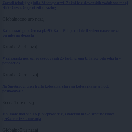
Zaradi fekalij poginilo 28 ton postrvi. Zakaj je v slovenskih vodah vse manj
rib? Onesnaženje ni edini razlog
Globalno
eno uro nazaj
Kako ostati pobožen na plaži? Katoliški portal delil sedem nasvetov za
vernike na dopustu
Kronika
2 uri nazaj
V železniški nesreči poškodovanih 25 ljudi, proga bi lahko bila odprta v
ponedeljek
Kronika
3 ure nazaj
Na Smetanovi ulici trčila kolesarja, starejša kolesarka se je hudo
poškodovala
Scena
4 ure nazaj
Jih imate tudi vi? To je preprost trik, s katerim lahko srebrne ribice
preženete iz stanovanja
Globalno
5 ur nazaj