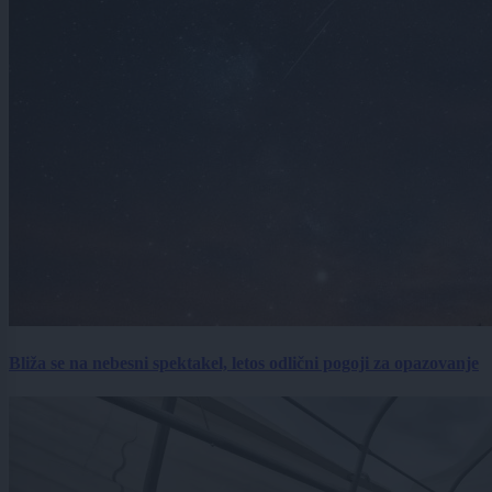
Bliža se na nebesni spektakel, letos odlični pogoji za opazovanje