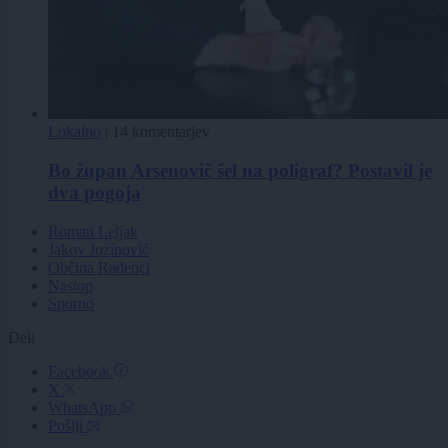
Lokalno
|
14 komentarjev
Bo župan Arsenovič šel na poligraf? Postavil je
dva pogoja
Roman Leljak
Jakov Jozinović
Občina Radenci
Nastop
Sporno
Deli
Facebook
X
WhatsApp
Pošlji