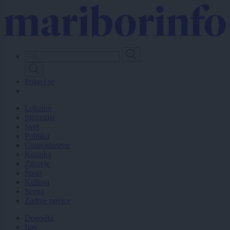
Skip
to
main
content
Prijavi se
Lokalno
Slovenija
Svet
Politika
Gospodarstvo
Kronika
Zdravje
Šport
Kultura
Scena
Zadnje novice
Dogodki
Igre