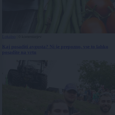
Lokalno
|
0 komentarjev
Kaj posaditi avgusta? Ni še prepozno, vse to lahko
posadite na vrtu