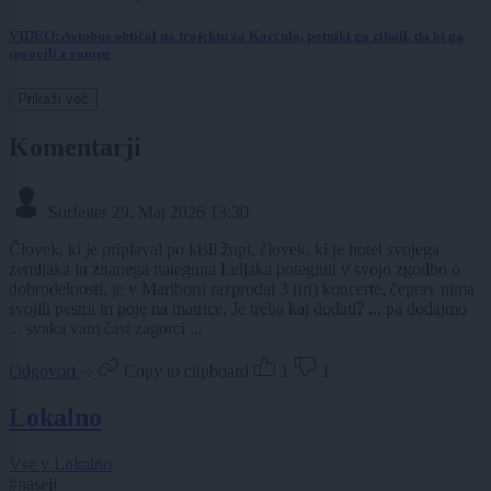
VIDEO: Avtobus obtičal na trajektu za Korčulo, potniki ga zibali, da bi ga
spravili z rampe
Prikaži več
Komentarji
Surfeiter
29. Maj 2026 13:30
Človek, ki je priplaval po kisli župi, človek, ki je hotel svojega
zemljaka in znanega nateguna Leljaka potegniti v svojo zgodbo o
dobrodelnosti, je v Mariboru razprodal 3 (tri) koncerte, čeprav nima
svojih pesmi in poje na matrice. Je treba kaj dodati? ... pa dodajmo
... svaka vam čast zagorci ...
Odgovori
Copy to clipboard
1
1
Lokalno
Vse v Lokalno
#naseji