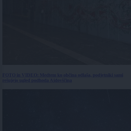
FOTO in VIDEO: Medtem ko občina odlaša, podjetniki sami
rešujejo ugled podhoda Ajdovščina