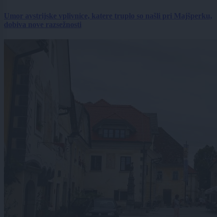
Umor avstrijske vplivnice, katere truplo so našli pri Majšperku,
dobiva nove razsežnosti