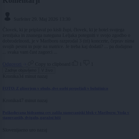
Komentarji
Surfeiter
29. Maj 2026 13:30
Človek, ki je priplaval po kisli župi, človek, ki je hotel svojega
zemljaka in znanega nateguna Leljaka potegniti v svojo zgodbo o
dobrodelnosti, je v Mariboru razprodal 3 (tri) koncerte, čeprav nima
svojih pesmi in poje na matrice. Je treba kaj dodati? ... pa dodajmo
... svaka vam čast zagorci ...
Odgovori
Copy to clipboard
1
1
Zadnje objavljeno
V živo
Kronika
34 minut nazaj
FOTO: Z gliserjem v obalo, dve osebi prepeljali v bolnišnico
Kronika
47 minut nazaj
Poškodovana hidrantna cev zalila stanovanjski blok v Mariboru: Voda v
stanovanjih, dvigalu, garažni hiši
Slovenija
eno uro nazaj