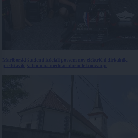
Mariborski študenti izdelali povsem nov električni dirkalnik,
predstavili ga bodo na mednarodnem tekmovanju