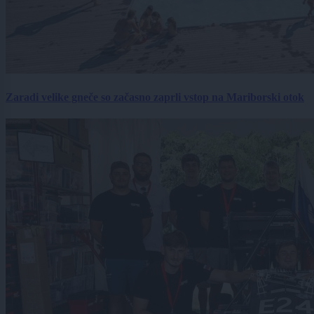
Zaradi velike gneče so začasno zaprli vstop na Mariborski otok