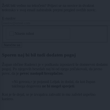
Želiš biti vedno na tekočem? Prijavi se na novice in dvakrat
tedensko v svoj email nabiralnik prejmi pregled svežih novic.
E-naslov
CAPTCHA
Nisem robot
Naročite se
Sporen naj bi bil tudi dodaten pogoj
Župan občine Radenci je v podkastu izpostavil še domnevni dodatni
pogoj. Po njegovih besedah naj bi od njega pričakovali, da javno
pove, da je
pevec nastopil brezplačno
.
»Ni govora,« je pojasnil Leljak in dodal, da kot župan
takšnega dogovora
ne bi mogel sprejeti
.
Kot je še dejal, se je izvajalcu zahvalil in mu zaželel uspešno
kariero.