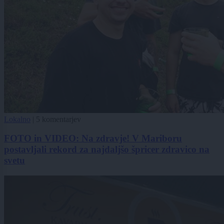
Lokalno
|
5 komentarjev
FOTO in VIDEO: Na zdravje! V Mariboru
postavljali rekord za najdaljšo špricer zdravico na
svetu