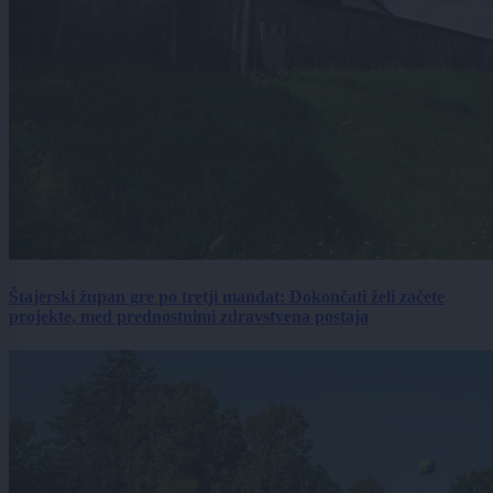
Štajerski župan gre po tretji mandat: Dokončati želi začete
projekte, med prednostnimi zdravstvena postaja