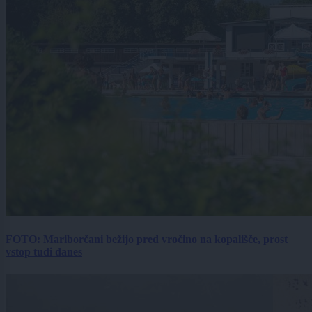
FOTO: Mariborčani bežijo pred vročino na kopališče, prost
vstop tudi danes