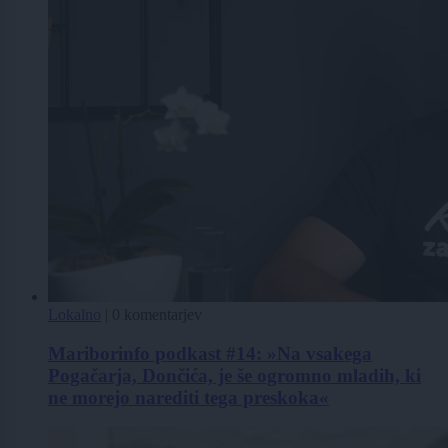
Lokalno
|
0 komentarjev
Mariborinfo podkast #14: »Na vsakega
Pogačarja, Dončića, je še ogromno mladih, ki
ne morejo narediti tega preskoka«