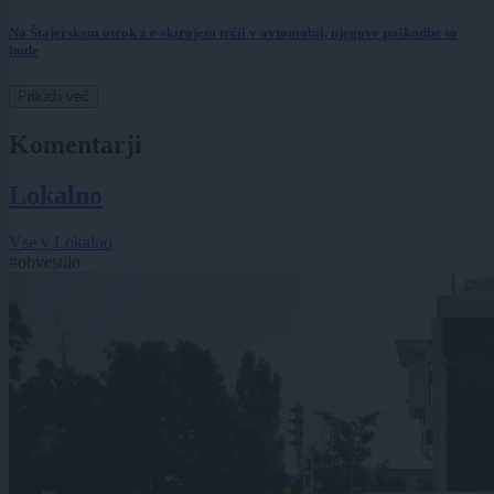
Na Štajerskem otrok z e-skirojem trčil v avtomobil, njegove poškodbe so
hude
Prikaži več
Komentarji
Lokalno
Vse v Lokalno
#obvestilo