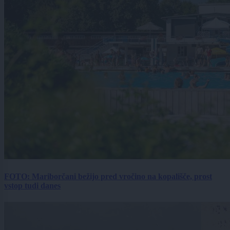
FOTO: Mariborčani bežijo pred vročino na kopališče, prost
vstop tudi danes