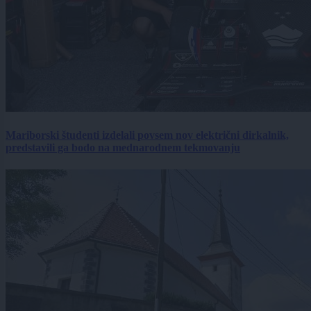
Mariborski študenti izdelali povsem nov električni dirkalnik,
predstavili ga bodo na mednarodnem tekmovanju