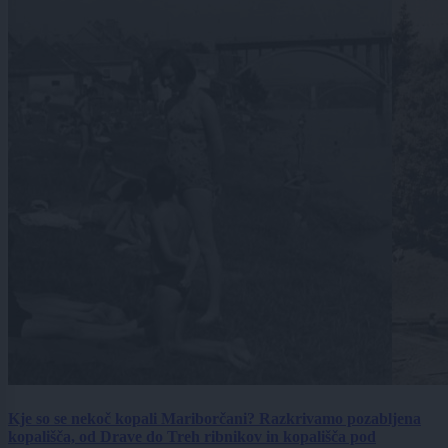
Kje so se nekoč kopali Mariborčani? Razkrivamo pozabljena
kopališča, od Drave do Treh ribnikov in kopališča pod