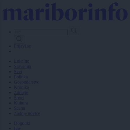
Skip
to
main
content
Prijavi se
Lokalno
Slovenija
Svet
Politika
Gospodarstvo
Kronika
Zdravje
Šport
Kultura
Scena
Zadnje novice
Dogodki
Igre