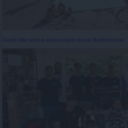
Zaradi velike gneče so začasno zaprli vstop na Mariborski otok