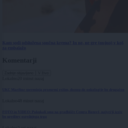
Kam sodi odslužena sončna krema? In ne, ne gre (nujno) v koš
za embalažo
Komentarji
Zadnje objavljeno
V živo
Lokalno
20 minut nazaj
UKC Maribor spreminja prometni režim, dostop do onkologije bo drugačen
Lokalno
48 minut nazaj
FOTO in VIDEO: Pokukali smo na gradbišče Centra Rotovž, največji izziv
bo ureditev osrednjega trga
Lokalno
2 uri nazaj