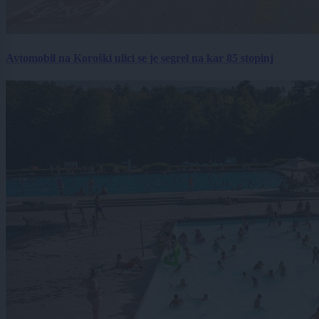
Avtomobil na Koroški ulici se je segrel na kar 85 stopinj