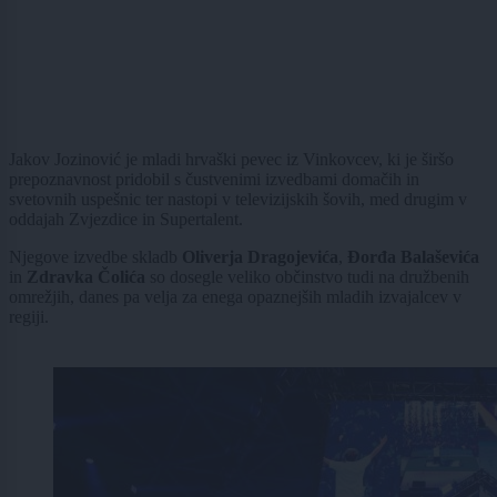
Jakov Jozinović je mladi hrvaški pevec iz Vinkovcev, ki je širšo
prepoznavnost pridobil s čustvenimi izvedbami domačih in
svetovnih uspešnic ter nastopi v televizijskih šovih, med drugim v
oddajah Zvjezdice in Supertalent.
Njegove izvedbe skladb
Oliverja Dragojevića
,
Đorđa Balaševića
in
Zdravka Čolića
so dosegle veliko občinstvo tudi na družbenih
omrežjih, danes pa velja za enega opaznejših mladih izvajalcev v
regiji.