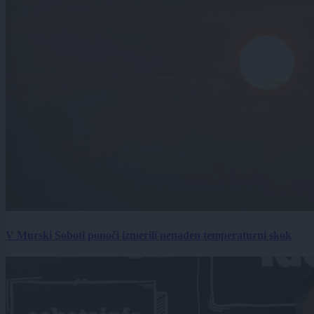
V Murski Soboti ponoči izmerili nenaden temperaturni skok