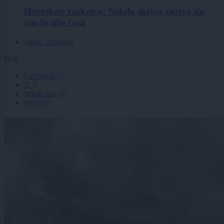
Horoskop razkriva: Nekdo skriva čustva do
vas že dlje časa
Jakov Jozinović
Deli
Facebook
X
WhatsApp
Pošlji