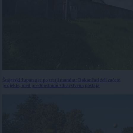
Štajerski župan gre po tretji mandat: Dokončati želi začete
projekte, med prednostnimi zdravstvena postaja