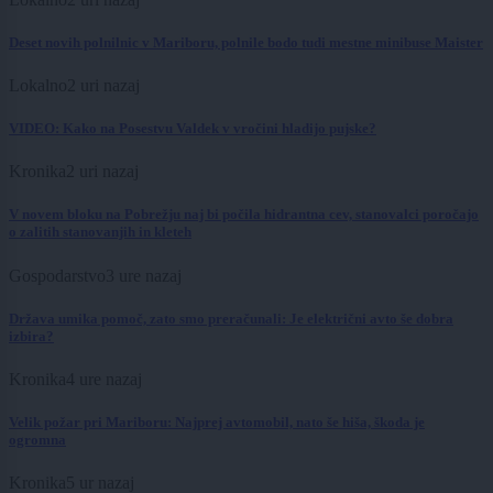
Deset novih polnilnic v Mariboru, polnile bodo tudi mestne minibuse Maister
Lokalno
2 uri nazaj
VIDEO: Kako na Posestvu Valdek v vročini hladijo pujske?
Kronika
2 uri nazaj
V novem bloku na Pobrežju naj bi počila hidrantna cev, stanovalci poročajo
o zalitih stanovanjih in kleteh
Gospodarstvo
3 ure nazaj
Država umika pomoč, zato smo preračunali: Je električni avto še dobra
izbira?
Kronika
4 ure nazaj
Velik požar pri Mariboru: Najprej avtomobil, nato še hiša, škoda je
ogromna
Kronika
5 ur nazaj