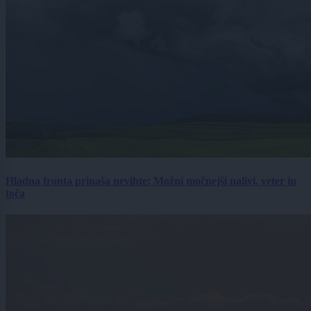
Hladna fronta prinaša nevihte: Možni močnejši nalivi, veter in
toča