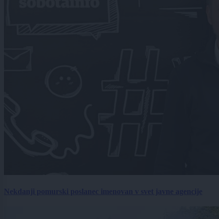
Nekdanji pomurski poslanec imenovan v svet javne agencije