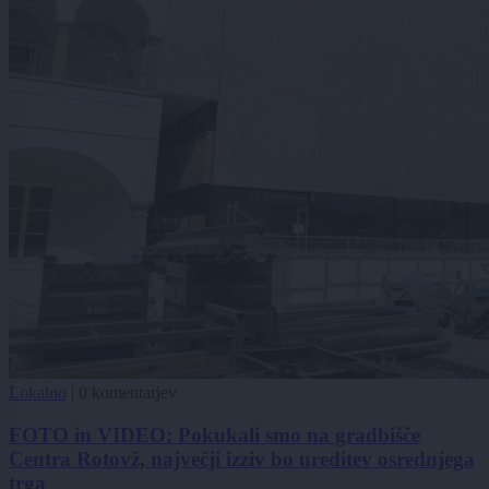
Lokalno
|
0 komentarjev
FOTO in VIDEO: Pokukali smo na gradbišče
Centra Rotovž, največji izziv bo ureditev osrednjega
trga