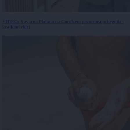
VIDEO: Kavarna Platana na Goričkem pozornost pritegnila s
kratkimi videi