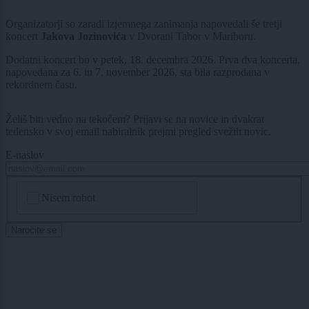
Organizatorji so zaradi izjemnega zanimanja napovedali še tretji
koncert
Jakova Jozinovića
v Dvorani Tabor v Mariboru.
Dodatni koncert bo v petek, 18. decembra 2026. Prva dva koncerta,
napovedana za 6. in 7. november 2026, sta bila razprodana v
rekordnem času.
Želiš biti vedno na tekočem? Prijavi se na novice in dvakrat
tedensko v svoj email nabiralnik prejmi pregled svežih novic.
E-naslov
CAPTCHA
Nisem robot
Naročite se