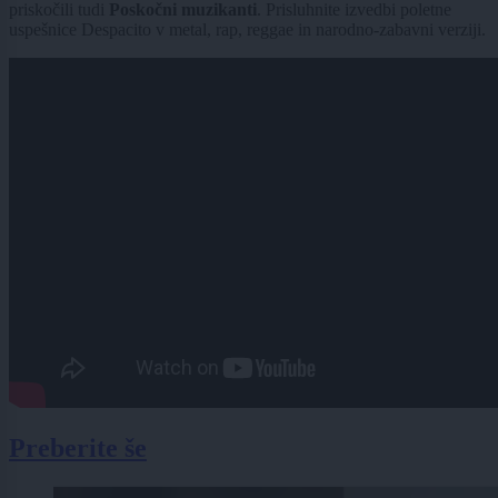
priskočili tudi
Poskočni muzikanti
. Prisluhnite izvedbi poletne
uspešnice Despacito v metal, rap, reggae in narodno-zabavni verziji.
Preberite še