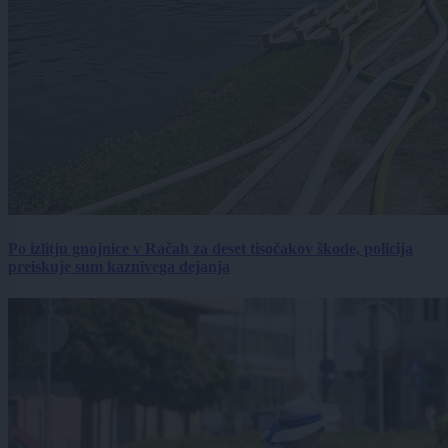
Po izlitju gnojnice v Račah za deset tisočakov škode, policija
preiskuje sum kaznivega dejanja