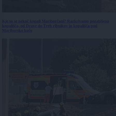
Kje so se nekoč kopali Mariborčani? Razkrivamo pozabljena
kopališča, od Drave do Treh ribnikov in kopališča pod
Mariborsko kočo