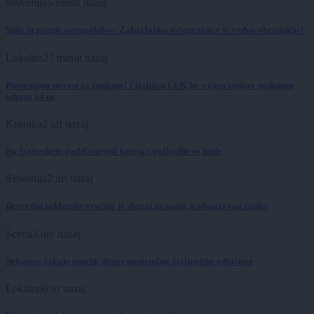
Slovenija
5 minut nazaj
Suša in pranje avtomobilov: Zakaj lahko avtopralnice še vedno obratujejo?
Lokalno
27 minut nazaj
Pomembna novost za študente! Čitalnica ČUK bo v času izpitov poskusno
odprta 24 ur
Kronika
2 uri nazaj
Na Štajerskem padel starejši kolesar, poškodbe so hude
Slovenija
2 uri nazaj
Devet dni peklenske vročine je skoraj za nami, a obstaja ena zanka
Scena
3 ure nazaj
Nekatere čakajo uspehi, druge pomembne življenjske odločitve
Lokalno
6 ur nazaj