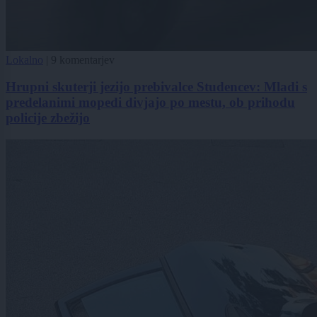
Lokalno
|
9 komentarjev
Hrupni skuterji jezijo prebivalce Studencev: Mladi s
predelanimi mopedi divjajo po mestu, ob prihodu
policije zbežijo