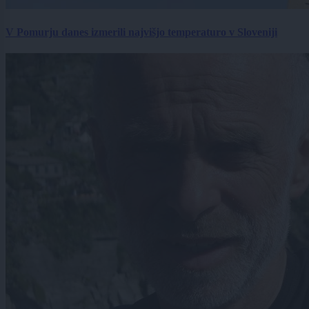
V Pomurju danes izmerili najvišjo temperaturo v Sloveniji