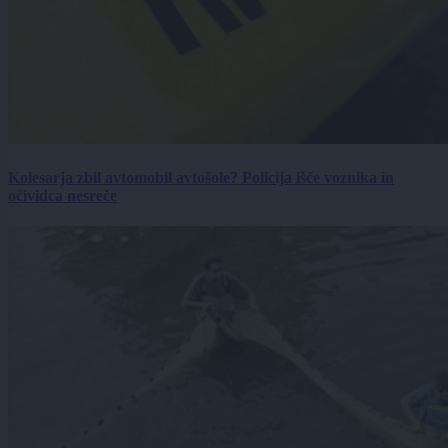
Kolesarja zbil avtomobil avtošole? Policija išče voznika in
očividca nesreče