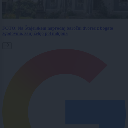
FOTO: Na Štajerskem naprodaj baročni dvorec z bogato
zgodovino, zanj želijo pol milijona