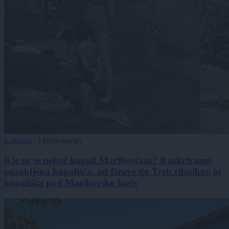
Lokalno
|
3 komentarjev
Kje so se nekoč kopali Mariborčani? Razkrivamo
pozabljena kopališča, od Drave do Treh ribnikov in
kopališča pod Mariborsko kočo