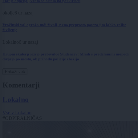
Fiat je odpeljal, vrata so ostala na parkirišču
okolje
6 ur nazaj
Vročinski val ogroža tudi živali, z eno preprosto potezo jim lahko rešite
življenje
Lokalno
6 ur nazaj
Hrupni skuterji jezijo prebivalce Studencev: Mladi s predelanimi mopedi
divjajo po mestu, ob prihodu policije zbežijo
Prikaži več
Komentarji
Lokalno
Vse v Lokalno
#ODPIRALNIČAS