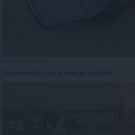
Lokalno
|
1 komentarjev
Fiat je odpeljal, vrata so ostala na parkirišču