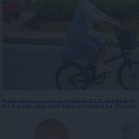
Koliko pomeni senca na mariborskih ulicah? Na isti lokaciji več
kot 20 stopinj razlike, sedež kolesa se je segrel na kar 70 stopinj