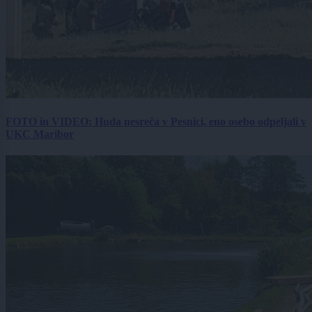
FOTO in VIDEO: Huda nesreča v Pesnici, eno osebo odpeljali v
UKC Maribor