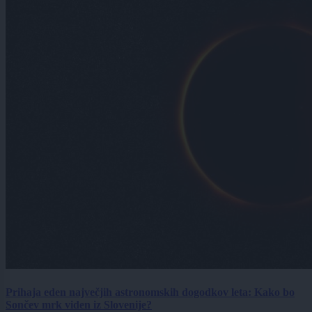
Prihaja eden največjih astronomskih dogodkov leta: Kako bo
Sončev mrk viden iz Slovenije?