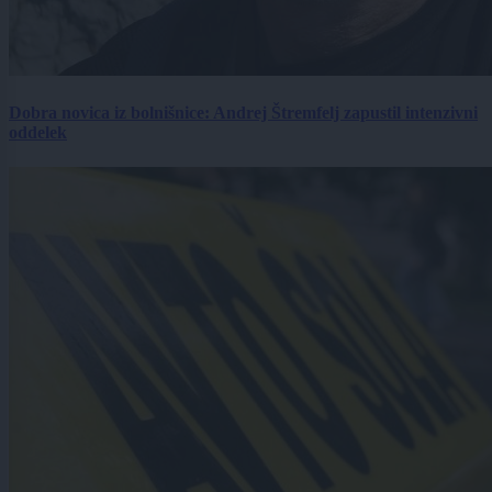
Dobra novica iz bolnišnice: Andrej Štremfelj zapustil intenzivni
oddelek