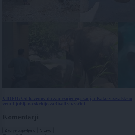
VIDEO: Od bazenov do zamrznjenega sadja: Kako v živalskem
vrtu Ljubljana skrbijo za živali v vročini
Komentarji
Zadnje objavljeno
V živo