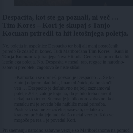
Despacita, kot ste ga poznali, ni več …
Tim Kores – Kori je skupaj s Tanjo
Kocman priredil ta hit letošnjega poletja.
Ne, poletja in uspešnice Despacito ter bolj ali manj posrečenih
priredb še zdaleč ni konec. Tudi Mariborčana
Tim Kores – Kori
in
Tanja Kocman
iz jutranjega šova Hitradia Center sta priredila ta hit
letošnjega poletja. No, Despasita v metal, rap, reggae in narodno-
zabavni preobleki zagotovo še niste slišali.
»Kamorkoli se obrneš, povsod je Despacito … Še ko
zjutraj odprem hladilnik, imam občutek, da bo skočil
ven … Despacito je definitivno najbolj zaznamoval
poletje 2017, zato je logično, da je bilo treba naredit
nekaj na to temo. Snemanje je bilo noro zabavno, kot
metalcu mi je seveda bila najbliže metal priredba.
Poslušalci so me že začeli spraševati, če lahko v
kratkem pričakujejo tudi daljšo metal verzijo. Kdo ve,
mogoče pa res,
«
je povedal Kori.
Pri snemanju narodno zabavne verzije so Mariborčanoma na pomoč