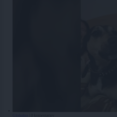
Globalno
|
0 komentarjev