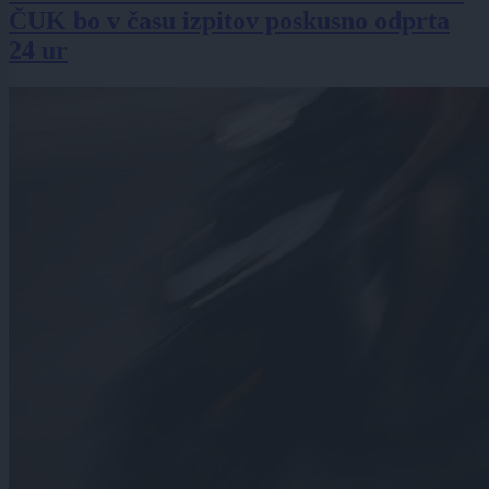
ČUK bo v času izpitov poskusno odprta
24 ur