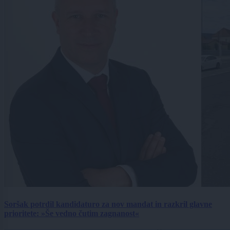
Soršak potrdil kandidaturo za nov mandat in razkril glavne
prioritete: »Še vedno čutim zagnanost«