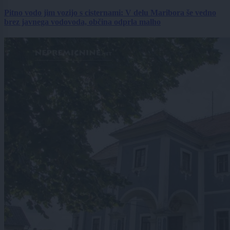
Pitno vodo jim vozijo s cisternami: V delu Maribora še vedno
brez javnega vodovoda, občina odprla malho