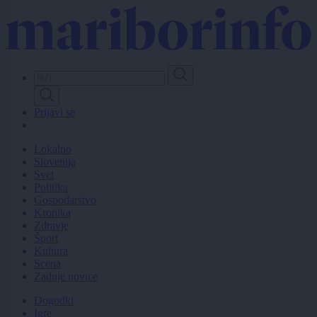
Skip
to
main
content
Prijavi se
Lokalno
Slovenija
Svet
Politika
Gospodarstvo
Kronika
Zdravje
Šport
Kultura
Scena
Zadnje novice
Dogodki
Igre