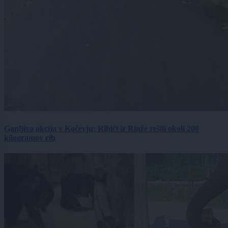
Ganljiva akcija v Kočevju: Ribiči iz Rinže rešili okoli 200
kilogramov rib