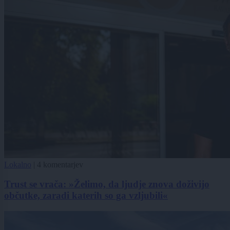
Lokalno
|
4 komentarjev
Trust se vrača: »Želimo, da ljudje znova doživijo
občutke, zaradi katerih so ga vzljubili«