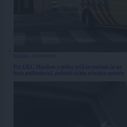
Kronika
|
2 komentarjev
Pri UKC Maribor v pešca trčil tovornjak in ga
huje poškodoval, policisti iščejo očividce nesreče