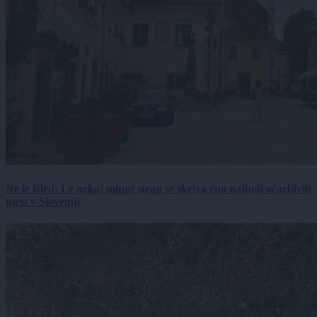
Ne le Bled: Le nekaj minut stran se skriva eno najbolj očarljivih
mest v Sloveniji