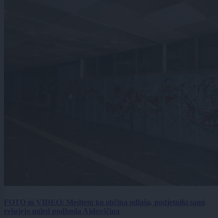
FOTO in VIDEO: Medtem ko občina odlaša, podjetniki sami
rešujejo ugled podhoda Ajdovščina