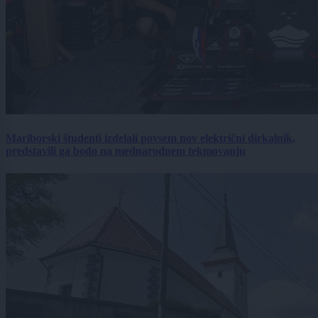
Mariborski študenti izdelali povsem nov električni dirkalnik,
predstavili ga bodo na mednarodnem tekmovanju