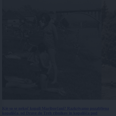
Kje so se nekoč kopali Mariborčani? Razkrivamo pozabljena
kopališča, od Drave do Treh ribnikov in kopališča pod