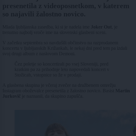
presenetila z videoposnetkom, v katerem
so najavili žalostno novico.
Mlada ljubljanska zasedba, ki si je nadela ime
Joker Out
, je
trenutno najbolj vroče ime na slovenski glasbeni sceni.
V začetku septembra so navdušili občinstvo na razprodanem
koncertu v ljubljanskih Križankah, le nekaj dni pred tem pa izdali
svoj drugi album z naslovom Demoni.
Čez poletje so koncertirali po vsej Sloveniji, pred
kratkim pa za prihodnje leto napovedali koncert v
Stožicah, vstopnice so že v prodaji.
A glasbena skupina je včeraj zvečer na družbenem omrežju
Instagram oboževalce presenetila z žalostno novico. Basist
Martin
Jurkovič
je naznanil, da skupino zapušča.