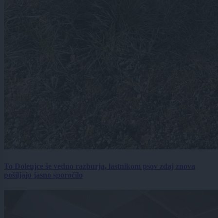
To Dolenjce še vedno razburja, lastnikom psov zdaj znova
pošiljajo jasno sporočilo