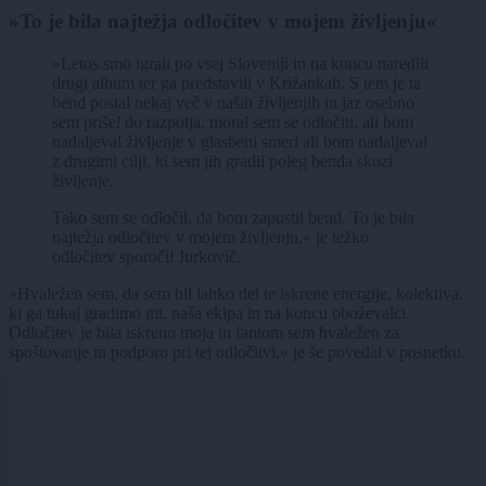
»To je bila najtežja odločitev v mojem življenju«
»Letos smo igrali po vsej Sloveniji in na koncu naredili
drugi album ter ga predstavili v Križankah. S tem je ta
bend postal nekaj več v naših življenjih in jaz osebno
sem prišel do razpotja, moral sem se odločiti, ali bom
nadaljeval življenje v glasbeni smeri ali bom nadaljeval
z drugimi cilji, ki sem jih gradil poleg benda skozi
življenje.
Tako sem se odločil, da bom zapustil bend. To je bila
najtežja odločitev v mojem življenju,« je težko
odločitev sporočil Jurkovič.
»Hvaležen sem, da sem bil lahko del te iskrene energije, kolektiva,
ki ga tukaj gradimo mi, naša ekipa in na koncu oboževalci.
Odločitev je bila iskreno moja in fantom sem hvaležen za
spoštovanje in podporo pri tej odločitvi,« je še povedal v posnetku.