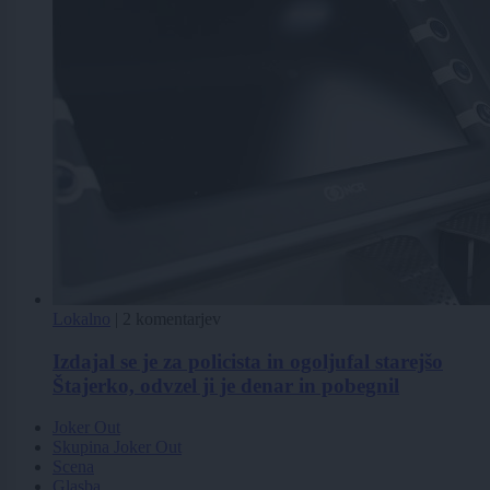
Lokalno
|
2 komentarjev
Izdajal se je za policista in ogoljufal starejšo
Štajerko, odvzel ji je denar in pobegnil
Joker Out
Skupina Joker Out
Scena
Glasba