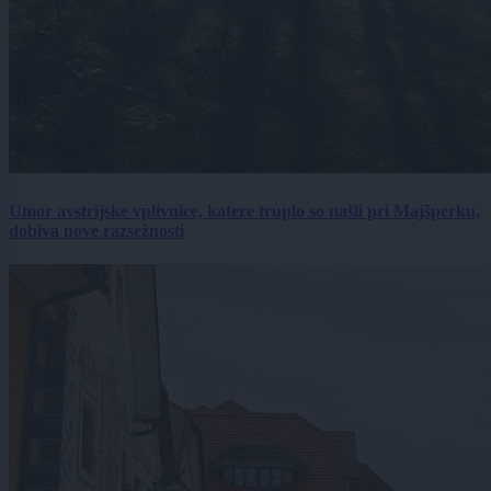
Umor avstrijske vplivnice, katere truplo so našli pri Majšperku,
dobiva nove razsežnosti