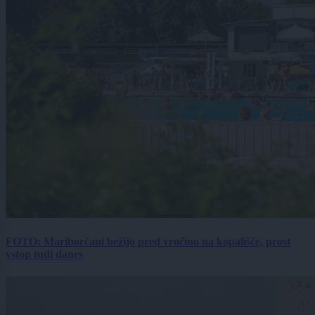
FOTO: Mariborčani bežijo pred vročino na kopališče, prost
vstop tudi danes