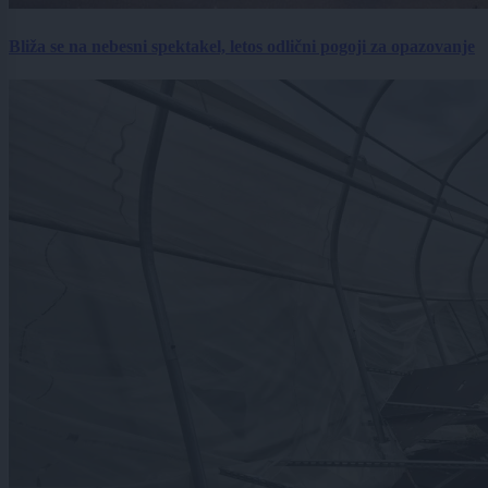
Bliža se na nebesni spektakel, letos odlični pogoji za opazovanje