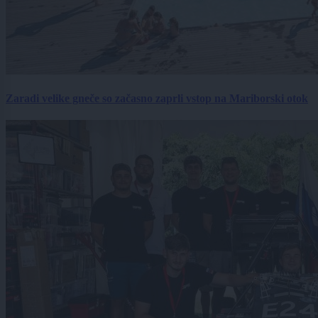
Zaradi velike gneče so začasno zaprli vstop na Mariborski otok