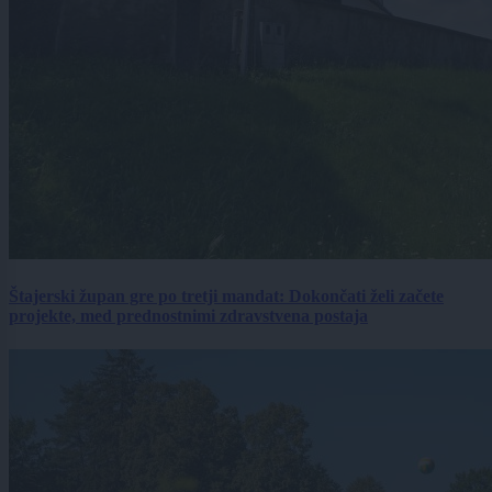
Štajerski župan gre po tretji mandat: Dokončati želi začete
projekte, med prednostnimi zdravstvena postaja