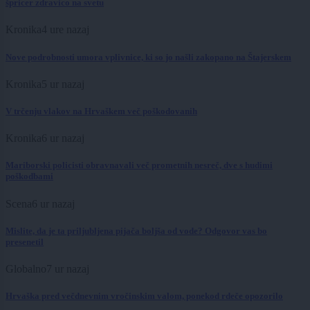
špricer zdravico na svetu
Kronika
4 ure nazaj
Nove podrobnosti umora vplivnice, ki so jo našli zakopano na Štajerskem
Kronika
5 ur nazaj
V trčenju vlakov na Hrvaškem več poškodovanih
Kronika
6 ur nazaj
Mariborski policisti obravnavali več prometnih nesreč, dve s hudimi
poškodbami
Scena
6 ur nazaj
Mislite, da je ta priljubljena pijača boljša od vode? Odgovor vas bo
presenetil
Globalno
7 ur nazaj
Hrvaška pred večdnevnim vročinskim valom, ponekod rdeče opozorilo