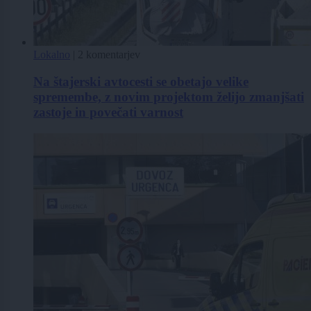
Lokalno
|
2 komentarjev
Na štajerski avtocesti se obetajo velike
spremembe, z novim projektom želijo zmanjšati
zastoje in povečati varnost