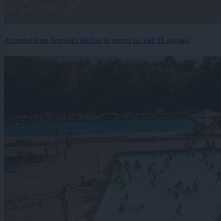
Avtomobil na Koroški ulici se je segrel na kar 85 stopinj