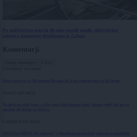
Po uničujočem neurju jih niso pustili samih, dobrodelna
zakonca pomagala družinama iz Zaloga
Komentarji
Zadnje objavljeno
V živo
Globalno
2 uri nazaj
Dobra novica za 38-letnega Hrvata, ki se na Irskem bori za življenje
Scena
3 ure nazaj
Na meji pozabil ženo: »»Ko sem videl prazen sedež, nisem vedel, ali naj se
smejim ali držim za glavo«
Lokalno
4 ure nazaj
FOTO in VIDEO: Na zdravje! V Mariboru postavljali rekord za najdaljšo