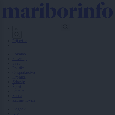
Skip
to
main
content
Prijavi se
Lokalno
Slovenija
Svet
Politika
Gospodarstvo
Kronika
Zdravje
Šport
Kultura
Scena
Zadnje novice
Dogodki
Igre