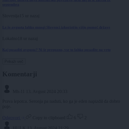
septembra
Slovenija
15 ur nazaj
Le še avgusta lahko mnogi Slovenci izkoristijo višjo pomoč države
Lokalno
18 ur nazaj
Kaj posaditi avgusta? Ni še prepozno, vse to lahko posadite na vrtu
Prikaži več
Komentarji
Mb-11
13. Avgust 2024 20:33
Prava lepotca. Seronja pa naduti, ko ga je eden napizdil da dobro
poje.
Odgovori
Copy to clipboard
6
2
HULK
13. Avgust 2024 21:29