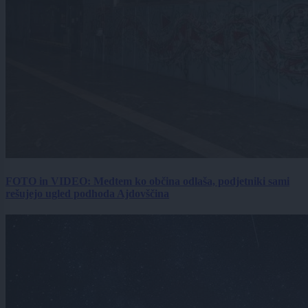
FOTO in VIDEO: Medtem ko občina odlaša, podjetniki sami
rešujejo ugled podhoda Ajdovščina