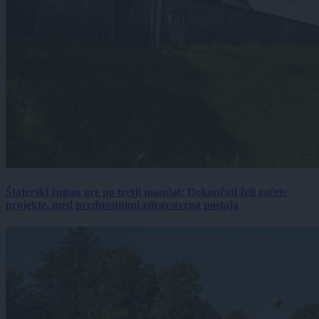
Štajerski župan gre po tretji mandat: Dokončati želi začete
projekte, med prednostnimi zdravstvena postaja