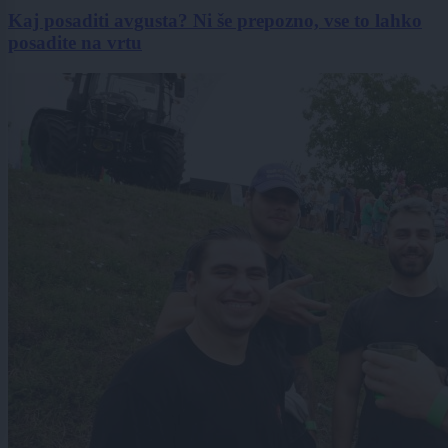
Kaj posaditi avgusta? Ni še prepozno, vse to lahko
posadite na vrtu