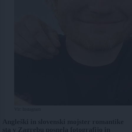
Vir: Instagram
Angleški in slovenski mojster romantike
sta v Zagrebu posnela fotografijo in