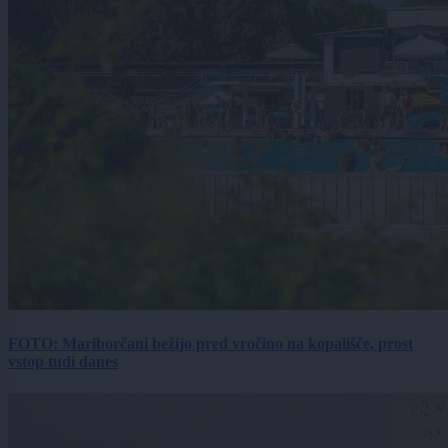
FOTO: Mariborčani bežijo pred vročino na kopališče, prost
vstop tudi danes