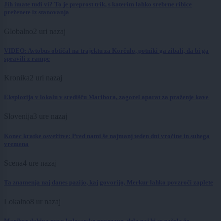
Jih imate tudi vi? To je preprost trik, s katerim lahko srebrne ribice
preženete iz stanovanja
Globalno
2 uri nazaj
VIDEO: Avtobus obtičal na trajektu za Korčulo, potniki ga zibali, da bi ga
spravili z rampe
Kronika
2 uri nazaj
Eksplozija v lokalu v središču Maribora, zagorel aparat za praženje kave
Slovenija
3 ure nazaj
Konec kratke osvežitve: Pred nami še najmanj teden dni vročine in suhega
vremena
Scena
4 ure nazaj
Ta znamenja naj danes pazijo, kaj govorijo, Merkur lahko povzroči zaplete
Lokalno
8 ur nazaj
Maribor dobiva novo kolesarsko povezavo, dela naj bi se začela že