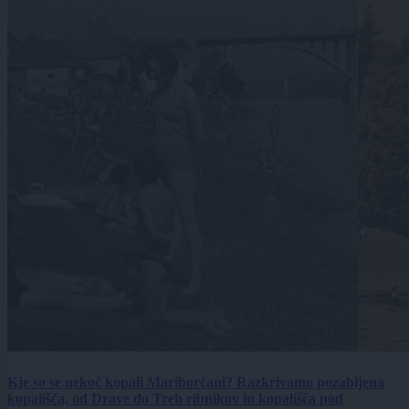
Kje so se nekoč kopali Mariborčani? Razkrivamo pozabljena
kopališča, od Drave do Treh ribnikov in kopališča pod