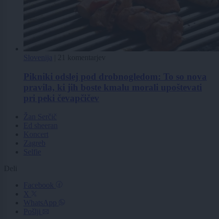
Slovenija
|
21 komentarjev
Pikniki odslej pod drobnogledom: To so nova
pravila, ki jih boste kmalu morali upoštevati
pri peki čevapčičev
Žan Serčič
Ed sheeran
Koncert
Zagreb
Selfie
Deli
Facebook
X
WhatsApp
Pošlji