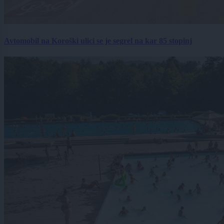
Avtomobil na Koroški ulici se je segrel na kar 85 stopinj