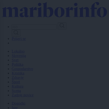
Skip
to
main
content
Prijavi se
Lokalno
Slovenija
Svet
Politika
Gospodarstvo
Kronika
Zdravje
Šport
Kultura
Scena
Zadnje novice
Dogodki
Igre