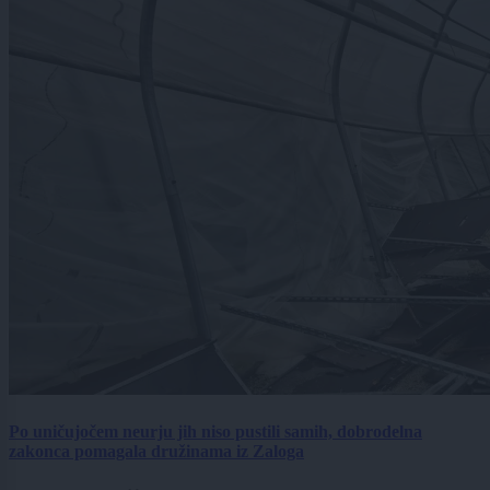
Po uničujočem neurju jih niso pustili samih, dobrodelna
zakonca pomagala družinama iz Zaloga