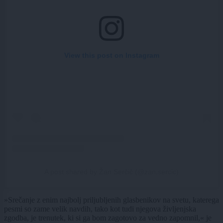
View this post on Instagram
A post shared by Žan Serčič (@zan.sercic)
»Srečanje z enim najbolj priljubljenih glasbenikov na svetu, katerega
pesmi so zame velik navdih, tako kot tudi njegova življenjska
zgodba, je trenutek, ki si ga bom zagotovo za vedno zapomnil,« je