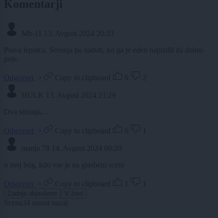
Komentarji
Mb-11
13. Avgust 2024 20:33
Prava lepotca. Seronja pa naduti, ko ga je eden napizdil da dobro
poje.
Odgovori
Copy to clipboard
6
2
HULK
13. Avgust 2024 21:29
Dva seronja....
Odgovori
Copy to clipboard
6
1
manja 78
14. Avgust 2024 08:20
o moj bog, kdo vse je na glasbeni sceni
Odgovori
Copy to clipboard
1
1
Zadnje objavljeno
V živo
Scena
34 minut nazaj