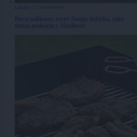
Lokalno
|
15 komentarjev
Devet milijonov evrov čistega dobička, tako
dobro poslujejo v Mariboru