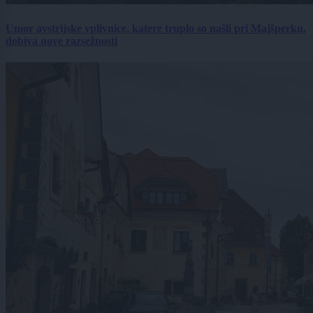
Umor avstrijske vplivnice, katere truplo so našli pri Majšperku,
dobiva nove razsežnosti