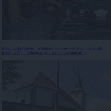
Mariborski študenti izdelali povsem nov električni dirkalnik,
predstavili ga bodo na mednarodnem tekmovanju