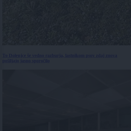
To Dolenjce še vedno razburja, lastnikom psov zdaj znova
pošiljajo jasno sporočilo