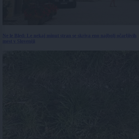
Ne le Bled: Le nekaj minut stran se skriva eno najbolj očarljivih
mest v Sloveniji