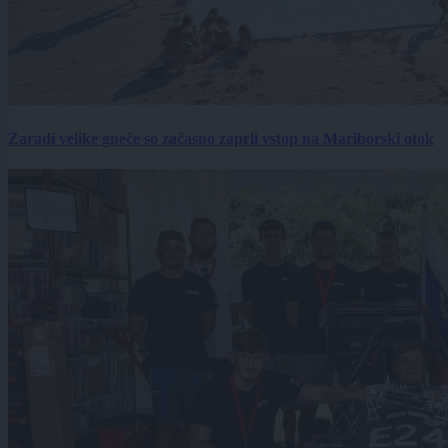
Zaradi velike gneče so začasno zaprli vstop na Mariborski otok