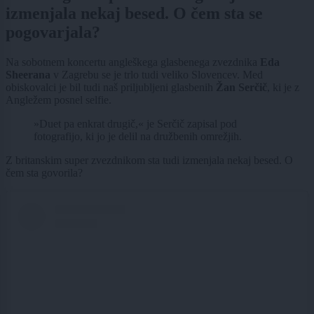
izmenjala nekaj besed. O čem sta se
pogovarjala?
Na sobotnem koncertu angleškega glasbenega zvezdnika
Eda
Sheerana
v Zagrebu se je trlo tudi veliko Slovencev. Med
obiskovalci je bil tudi naš priljubljeni glasbenih
Žan Serčič
, ki je z
Angležem posnel selfie.
»Duet pa enkrat drugič,« je Serčič zapisal pod
fotografijo, ki jo je delil na družbenih omrežjih.
Z britanskim super zvezdnikom sta tudi izmenjala nekaj besed. O
čem sta govorila?