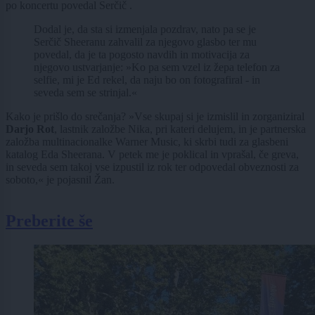
po koncertu povedal Serčič .
Dodal je, da sta si izmenjala pozdrav, nato pa se je
Serčič Sheeranu zahvalil za njegovo glasbo ter mu
povedal, da je ta pogosto navdih in motivacija za
njegovo ustvarjanje: »Ko pa sem vzel iz žepa telefon za
selfie, mi je Ed rekel, da naju bo on fotografiral - in
seveda sem se strinjal.«
Kako je prišlo do srečanja? »Vse skupaj si je izmislil in zorganiziral
Darjo Rot
, lastnik založbe Nika, pri kateri delujem, in je partnerska
založba multinacionalke Warner Music, ki skrbi tudi za glasbeni
katalog Eda Sheerana. V petek me je poklical in vprašal, če greva,
in seveda sem takoj vse izpustil iz rok ter odpovedal obveznosti za
soboto,« je pojasnil Žan.
Preberite še