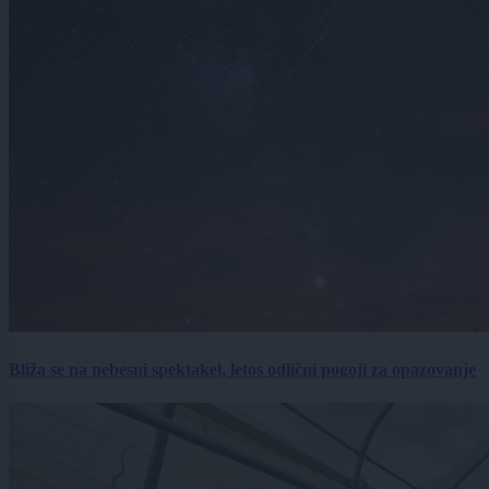
Bliža se na nebesni spektakel, letos odlični pogoji za opazovanje