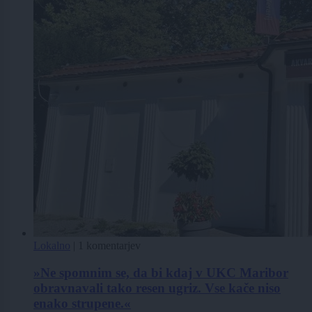
Lokalno
|
1 komentarjev
»Ne spomnim se, da bi kdaj v UKC Maribor
obravnavali tako resen ugriz. Vse kače niso
enako strupene.«