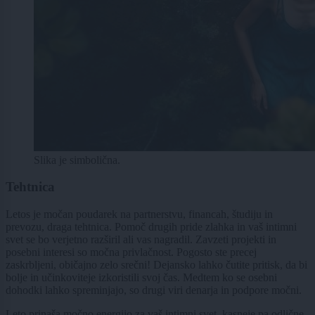
Slika je simbolična.
Tehtnica
Letos je močan poudarek na partnerstvu, financah, študiju in
prevozu, draga tehtnica. Pomoč drugih pride zlahka in vaš intimni
svet se bo verjetno razširil ali vas nagradil. Zavzeti projekti in
posebni interesi so močna privlačnost. Pogosto ste precej
zaskrbljeni, običajno zelo srečni! Dejansko lahko čutite pritisk, da bi
bolje in učinkoviteje izkoristili svoj čas. Medtem ko se osebni
dohodki lahko spreminjajo, so drugi viri denarja in podpore močni.
Leto prinaša močno energijo za vaš intimni svet, kasneje pa odlične