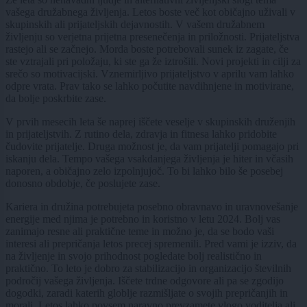
vašega družabnega življenja. Letos boste več kot običajno uživali v
skupinskih ali prijateljskih dejavnostih. V vašem družabnem
življenju so verjetna prijetna presenečenja in priložnosti. Prijateljstva
rastejo ali se začnejo. Morda boste potrebovali sunek iz zagate, če
ste vztrajali pri položaju, ki ste ga že iztrošili. Novi projekti in cilji za
srečo so motivacijski. Vznemirljivo prijateljstvo v aprilu vam lahko
odpre vrata. Prav tako se lahko počutite navdihnjene in motivirane,
da bolje poskrbite zase.
V prvih mesecih leta še naprej iščete veselje v skupinskih druženjih
in prijateljstvih. Z rutino dela, zdravja in fitnesa lahko pridobite
čudovite prijatelje. Druga možnost je, da vam prijatelji pomagajo pri
iskanju dela. Tempo vašega vsakdanjega življenja je hiter in včasih
naporen, a običajno zelo izpolnjujoč. To bi lahko bilo še posebej
donosno obdobje, če poslujete zase.
Kariera in družina potrebujeta posebno obravnavo in uravnovešanje
energije med njima je potrebno in koristno v letu 2024. Bolj vas
zanimajo resne ali praktične teme in možno je, da se bodo vaši
interesi ali prepričanja letos precej spremenili. Pred vami je izziv, da
na življenje in svojo prihodnost pogledate bolj realistično in
praktično. To leto je dobro za stabilizacijo in organizacijo številnih
področij vašega življenja. Iščete trdne odgovore ali pa se zgodijo
dogodki, zaradi katerih globlje razmišljate o svojih prepričanjih in
morali. Letos lahko povsem naravno prevzamete vlogo voditelja ali