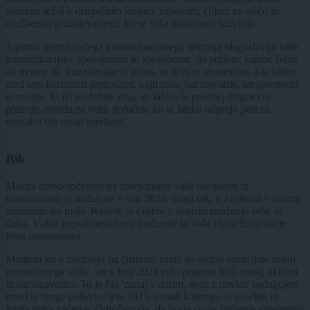
naravno težili k drugačnim idejam, zabavam, ciljem za srečo in
družbenim prizadevanjem, ko se vaša zanimanja razvijajo.
Jupitrov tranzit vašega komunikacijskega sektorja blagoslavlja vaše
komunikacijske sposobnosti in sposobnost, da pridete, kamor želite
ali morate iti. Prizadevajte si pisati, se učiti in absorbirati, kar lahko
med tem koristnim prehodom, kajti tisto, kar ustvarite, ter spretnosti
in znanje, ki jih pridobite zdaj, so lahko še posebej dragoceni
pozneje, morda za velik dobiček, ko se lahko odprejo poti za
uporabo teh stvari prednost.
Bik
Močna osredotočenost na sprejemanje vaše osebnosti in
neodvisnosti se nadaljuje v letu 2024, dragi bik, z Jupitrom v vašem
znamenju do maja. Rastete in cvetite v svojem izražanju sebe in
duha. Vidite popolnoma nove možnosti in vaša vizija življenja je
letos panoramska.
Medtem ko v zakulisju na čustveni ravni še vedno opravljate nekaj
pomembnega 'dela', ste v letu 2024 zelo pogosto bolj zunaj, aktivni
in samozavestni. To je čas 'zunaj s starim, notri z novim' nadaljujete
trend iz druge polovice leta 2023, zaradi katerega se veselite in
lovite nove začetke. Odločeni ste, da boste svoje življenje spremenili