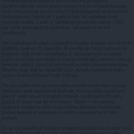
Nekatere največje radosti in izzivi v tem letu prihajajo iz
raziskovanja vaše neodvisnosti, samozavesti in osebnega poguma.
Leta 2024 prihajate na svoj račun! Cilj je krmarjenje po bolj pristni
življenjski poti. Morda ste v poklicni fazi, ko analizirate svoje
naslednje korake. Lahko se spremenijo prednostne naloge – tisto,
kar vas je nekoč gnalo in motiviralo, vas morda ne bo več
navdihovalo.
Več vsakodnevnih stikov s prijatelji in družino je lahko zdravilnih in
prijetnih, zlasti od 25. maja dlje. Še posebej ste bistri, radovedni in
zanimivi! Vaši procesi razmišljanja in sklepanja zorijo in rastejo.
Lačni ste učenja, ustvarjanja in deljenja svojih idej. Odnosi z brati in
sestrami, sošolci, znanci in celo sosedi se lahko bistveno izboljšajo.
Posredovanje, tudi na najmanjši način, je lahko koristno in lahko
prinese nove priložnosti v vaše življenje.
Na srečo lahko doživite novo odkrit občutek osvoboditve v svojih
mislih in v svoji sposobnosti izražanja. Na neki način najdeš svoj
glas. V svoje odnose z drugimi prinašate navdihnjen in živahen
pristop in zaradi tega ste zelo cenjeni. Morda v tem obdobju
pogosteje izražate in delite svojo osebno filozofijo. Poučevanje,
učenje, deljenje in usmerjanje so močno osredotočeni in zelo
koristni.
Če so vas prijatelji ali družbene pripadnosti zadrževali, se boste letos
morda začeli premikati z novo množico. Namesto tega bi lahko