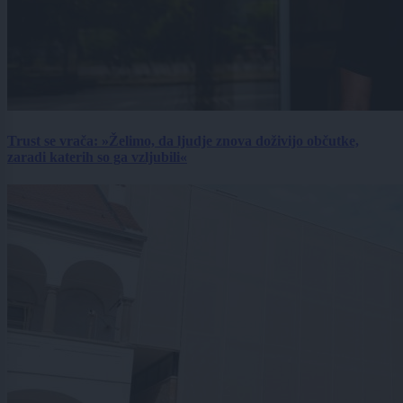
Trust se vrača: »Želimo, da ljudje znova doživijo občutke,
zaradi katerih so ga vzljubili«