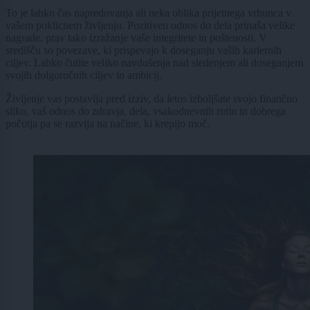
To je lahko čas napredovanja ali neka oblika prijetnega vrhunca v
vašem poklicnem življenju. Pozitiven odnos do dela prinaša velike
nagrade, prav tako izražanje vaše integritete in poštenosti. V
središču so povezave, ki prispevajo k doseganju vaših kariernih
ciljev. Lahko čutite veliko navdušenja nad sledenjem ali doseganjem
svojih dolgoročnih ciljev in ambicij.
Življenje vas postavlja pred izziv, da letos izboljšate svojo finančno
sliko, vaš odnos do zdravja, dela, vsakodnevnih rutin in dobrega
počutja pa se razvija na načine, ki krepijo moč.