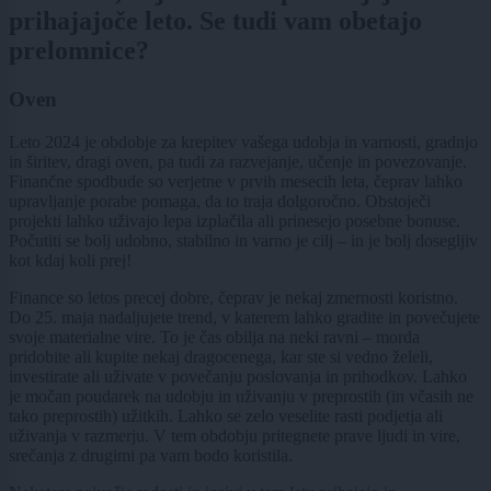
prihajajoče leto. Se tudi vam obetajo
prelomnice?
Oven
Leto 2024 je obdobje za krepitev vašega udobja in varnosti, gradnjo
in širitev, dragi oven, pa tudi za razvejanje, učenje in povezovanje.
Finančne spodbude so verjetne v prvih mesecih leta, čeprav lahko
upravljanje porabe pomaga, da to traja dolgoročno. Obstoječi
projekti lahko uživajo lepa izplačila ali prinesejo posebne bonuse.
Počutiti se bolj udobno, stabilno in varno je cilj – in je bolj dosegljiv
kot kdaj koli prej!
Finance so letos precej dobre, čeprav je nekaj zmernosti koristno.
Do 25. maja nadaljujete trend, v katerem lahko gradite in povečujete
svoje materialne vire. To je čas obilja na neki ravni – morda
pridobite ali kupite nekaj dragocenega, kar ste si vedno želeli,
investirate ali uživate v povečanju poslovanja in prihodkov. Lahko
je močan poudarek na udobju in uživanju v preprostih (in včasih ne
tako preprostih) užitkih. Lahko se zelo veselite rasti podjetja ali
uživanja v razmerju. V tem obdobju pritegnete prave ljudi in vire,
srečanja z drugimi pa vam bodo koristila.