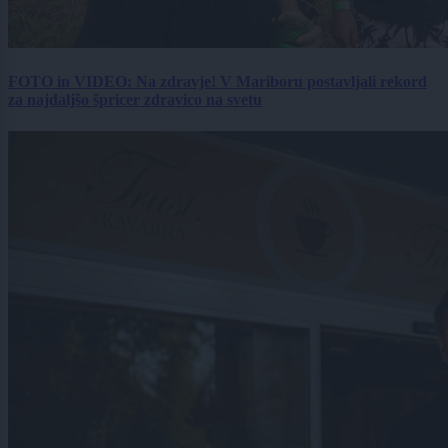
FOTO in VIDEO: Na zdravje! V Mariboru postavljali rekord
za najdaljšo špricer zdravico na svetu