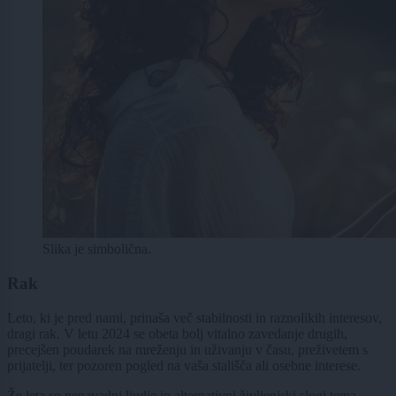
Slika je simbolična.
Rak
Leto, ki je pred nami, prinaša več stabilnosti in raznolikih interesov,
dragi rak. V letu 2024 se obeta bolj vitalno zavedanje drugih,
precejšen poudarek na mreženju in uživanju v času, preživetem s
prijatelji, ter pozoren pogled na vaša stališča ali osebne interese.
Že leta so nenavadni ljudje in alternativni življenjski slogi tema