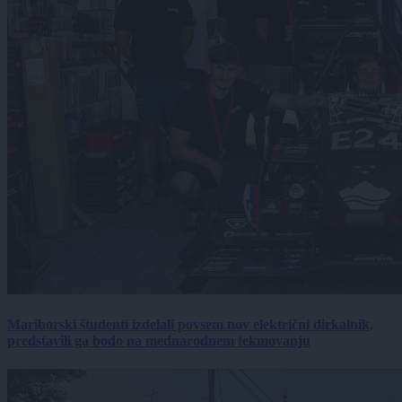
Mariborski študenti izdelali povsem nov električni dirkalnik,
predstavili ga bodo na mednarodnem tekmovanju