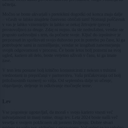
učitelja.
Močno se boste ukvarjali s preteklimi dogodki od konca maja dalje
– včasih se lahko znajdete čustveno obtičali tam! Notranji puščavnik
v vas je lahko vznemirljiv in lahko se nekaj žrtvujete (precej
prostovoljno) za druge. Zdaj ni nujno, da ste nedružabni, vendar ste
pogosto zadovoljni s tem, da počnete svoje. Ključ do izpolnitve je
prepoznati in spoštovati svojo duhovno pot in potrebo po času, ki ga
potrebujete sami in razmišljanju, vendar se izogibati zanemarjanju
svojih odgovornosti v procesu. Če boste letos bolj pozorni na svoj
ugled, kariero ali delo, boste verjetno uživali v času, ki ga imate
zase.
V tem letu postane bolj kritično komunicirati z nekom s trdnimi
vrednotami in prepričanji v partnerstvu. Vaša pričakovanja od bolj
priložnostnih razmerij so višja. Od septembra dalje so učenje,
objavljanje, deljenje in odkrivanje močnejše teme.
Lev
Vse pogosteje ugotavljaš, da moraš v svojo kariero vnesti več
ustvarjalnosti in manj rutine, dragi lev. Leta 2024 boste našli več
veselja v svojem poklicnem ali javnem življenju. Dobre stvari
pridejo na vašo pot, vključno s priznanjem. Vaš ugled se na splošno