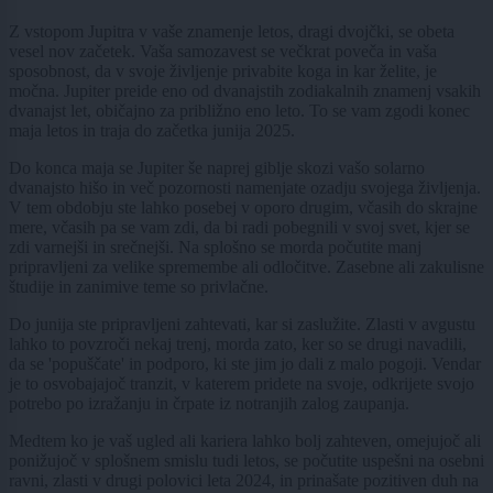
Z vstopom Jupitra v vaše znamenje letos, dragi dvojčki, se obeta
vesel nov začetek. Vaša samozavest se večkrat poveča in vaša
sposobnost, da v svoje življenje privabite koga in kar želite, je
močna. Jupiter preide eno od dvanajstih zodiakalnih znamenj vsakih
dvanajst let, običajno za približno eno leto. To se vam zgodi konec
maja letos in traja do začetka junija 2025.
Do konca maja se Jupiter še naprej giblje skozi vašo solarno
dvanajsto hišo in več pozornosti namenjate ozadju svojega življenja.
V tem obdobju ste lahko posebej v oporo drugim, včasih do skrajne
mere, včasih pa se vam zdi, da bi radi pobegnili v svoj svet, kjer se
zdi varnejši in srečnejši. Na splošno se morda počutite manj
pripravljeni za velike spremembe ali odločitve. Zasebne ali zakulisne
študije in zanimive teme so privlačne.
Do junija ste pripravljeni zahtevati, kar si zaslužite. Zlasti v avgustu
lahko to povzroči nekaj trenj, morda zato, ker so se drugi navadili,
da se 'popuščate' in podporo, ki ste jim jo dali z malo pogoji. Vendar
je to osvobajajoč tranzit, v katerem pridete na svoje, odkrijete svojo
potrebo po izražanju in črpate iz notranjih zalog zaupanja.
Medtem ko je vaš ugled ali kariera lahko bolj zahteven, omejujoč ali
ponižujoč v splošnem smislu tudi letos, se počutite uspešni na osebni
ravni, zlasti v drugi polovici leta 2024, in prinašate pozitiven duh na