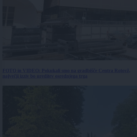
FOTO in VIDEO: Pokukali smo na gradbišče Centra Rotovž,
največji izziv bo ureditev osrednjega trga