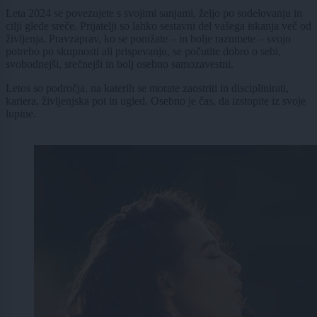
Leta 2024 se povezujete s svojimi sanjami, željo po sodelovanju in
cilji glede sreče. Prijatelji so lahko sestavni del vašega iskanja več od
življenja. Pravzaprav, ko se ponižate – in bolje razumete – svojo
potrebo po skupnosti ali prispevanju, se počutite dobro o sebi,
svobodnejši, srečnejši in bolj osebno samozavestni.
Letos so področja, na katerih se morate zaostriti in disciplinirati,
kariera, življenjska pot in ugled. Osebno je čas, da izstopite iz svoje
lupine.