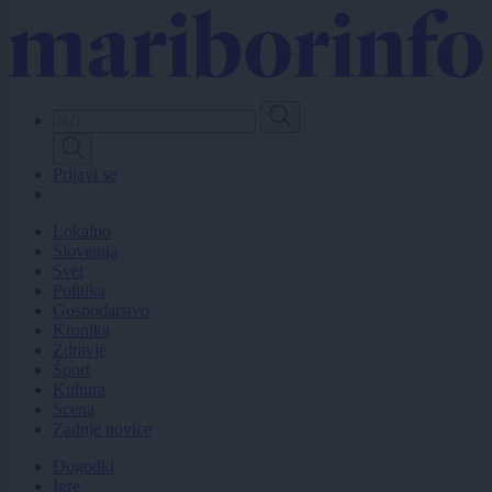
Skip
to
main
content
Prijavi se
Lokalno
Slovenija
Svet
Politika
Gospodarstvo
Kronika
Zdravje
Šport
Kultura
Scena
Zadnje novice
Dogodki
Igre