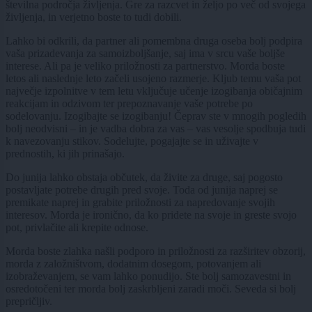
številna področja življenja. Gre za razcvet in željo po več od svojega
življenja, in verjetno boste to tudi dobili.
Lahko bi odkrili, da partner ali pomembna druga oseba bolj podpira
vaša prizadevanja za samoizboljšanje, saj ima v srcu vaše boljše
interese. Ali pa je veliko priložnosti za partnerstvo. Morda boste
letos ali naslednje leto začeli usojeno razmerje. Kljub temu vaša pot
največje izpolnitve v tem letu vključuje učenje izogibanja običajnim
reakcijam in odzivom ter prepoznavanje vaše potrebe po
sodelovanju. Izogibajte se izogibanju! Čeprav ste v mnogih pogledih
bolj neodvisni – in je vadba dobra za vas – vas vesolje spodbuja tudi
k navezovanju stikov. Sodelujte, pogajajte se in uživajte v
prednostih, ki jih prinašajo.
Do junija lahko obstaja občutek, da živite za druge, saj pogosto
postavljate potrebe drugih pred svoje. Toda od junija naprej se
premikate naprej in grabite priložnosti za napredovanje svojih
interesov. Morda je ironično, da ko pridete na svoje in greste svojo
pot, privlačite ali krepite odnose.
Morda boste zlahka našli podporo in priložnosti za razširitev obzorij,
morda z založništvom, dodatnim dosegom, potovanjem ali
izobraževanjem, se vam lahko ponudijo. Ste bolj samozavestni in
osredotočeni ter morda bolj zaskrbljeni zaradi moči. Seveda si bolj
prepričljiv.