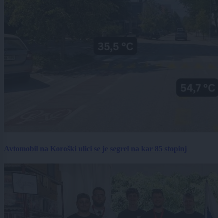
Avtomobil na Koroški ulici se je segrel na kar 85 stopinj