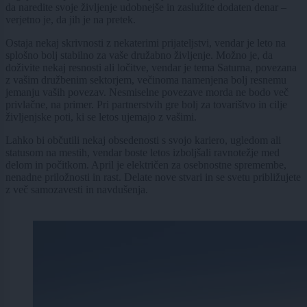
da naredite svoje življenje udobnejše in zaslužite dodaten denar –
verjetno je, da jih je na pretek.
Ostaja nekaj skrivnosti z nekaterimi prijateljstvi, vendar je leto na
splošno bolj stabilno za vaše družabno življenje. Možno je, da
doživite nekaj resnosti ali ločitve, vendar je tema Saturna, povezana
z vašim družbenim sektorjem, večinoma namenjena bolj resnemu
jemanju vaših povezav. Nesmiselne povezave morda ne bodo več
privlačne, na primer. Pri partnerstvih gre bolj za tovarištvo in cilje
življenjske poti, ki se letos ujemajo z vašimi.
Lahko bi občutili nekaj obsedenosti s svojo kariero, ugledom ali
statusom na mestih, vendar boste letos izboljšali ravnotežje med
delom in počitkom. April je električen za osebnostne spremembe,
nenadne priložnosti in rast. Delate nove stvari in se svetu približujete
z več samozavesti in navdušenja.