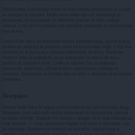
Priložnostne ljubezenske zveze so letos močna privlačnost in včasih
so navzgor in navzdol. Partnerstva zahtevajo več ravnotežja in
pozornosti, ko raziskujete in odkrivate potrebe in cilje svojega
odnosa. Leta 2024 si prizadevate izboljšati pogajanja in povezovanje
ena na ena.
Letos iščete nove ali izboljšane načine komuniciranja, povezovanja,
promocije, deljenja in prevoza, zlasti od konca maja dalje. Lažje kot
običajno se je povezati z dobrimi inštruktorji ali tečaji. Študij bo
verjetno lažji ali prijetnejši ali pa raziskujete in odkrivate nova
stališča ali zanimive teme. Lahko je ugoden čas za izdajanje,
promocijo, potovanja, učenje jezikov, poučevanje, odkritja in
avanture. Dejavnosti za širjenje uma so letos v močnem in koristnem
poudarku.
Škorpijon
Odnosi bodo letos še naprej močno vplivali na vaše življenje, dragi
škorpijon, prav tako tudi močno zanimanje za samorazvoj, zdravje
in dobro počutje. Najdete več veselja v drugih, ki se bolj odzivajo na
vaše potrebe. V svoje razvedrilo vlagate več truda in discipline, kar
se obrestuje. Stabilnost in varnost sta privlačni. Morda boste z
nekom vzpostavili močne finančne vezi. Partner ali razmerje vas