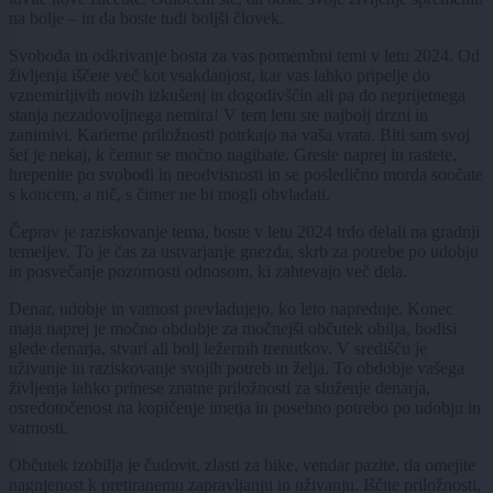
na bolje – in da boste tudi boljši človek.
Svoboda in odkrivanje bosta za vas pomembni temi v letu 2024. Od
življenja iščete več kot vsakdanjost, kar vas lahko pripelje do
vznemirljivih novih izkušenj in dogodivščin ali pa do neprijetnega
stanja nezadovoljnega nemira! V tem letu ste najbolj drzni in
zanimivi. Karierne priložnosti potrkajo na vaša vrata. Biti sam svoj
šef je nekaj, k čemur se močno nagibate. Greste naprej in rastete,
hrepenite po svobodi in neodvisnosti in se posledično morda soočate
s koncem, a nič, s čimer ne bi mogli obvladati.
Čeprav je raziskovanje tema, boste v letu 2024 trdo delali na gradnji
temeljev. To je čas za ustvarjanje gnezda, skrb za potrebe po udobju
in posvečanje pozornosti odnosom, ki zahtevajo več dela.
Denar, udobje in varnost prevladujejo, ko leto napreduje. Konec
maja naprej je močno obdobje za močnejši občutek obilja, bodisi
glede denarja, stvari ali bolj ležernih trenutkov. V središču je
uživanje in raziskovanje svojih potreb in želja. To obdobje vašega
življenja lahko prinese znatne priložnosti za služenje denarja,
osredotočenost na kopičenje imetja in posebno potrebo po udobju in
varnosti.
Občutek izobilja je čudovit, zlasti za bike, vendar pazite, da omejite
nagnjenost k pretiranemu zapravljanju in uživanju. Iščite priložnosti,