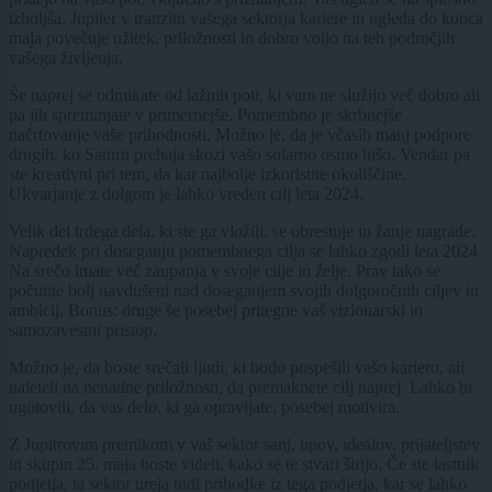
izboljša. Jupiter v tranzitu vašega sektorja kariere in ugleda do konca
maja povečuje užitek, priložnosti in dobro voljo na teh področjih
vašega življenja.
Še naprej se odmikate od lažnih poti, ki vam ne služijo več dobro ali
pa jih spreminjate v primernejše. Pomembno je skrbnejše
načrtovanje vaše prihodnosti. Možno je, da je včasih manj podpore
drugih, ko Saturn prehaja skozi vašo solarno osmo hišo. Vendar pa
ste kreativni pri tem, da kar najbolje izkoristite okoliščine.
Ukvarjanje z dolgom je lahko vreden cilj leta 2024.
Velik del trdega dela, ki ste ga vložili, se obrestuje in žanje nagrade.
Napredek pri doseganju pomembnega cilja se lahko zgodi leta 2024.
Na srečo imate več zaupanja v svoje cilje in želje. Prav tako se
počutite bolj navdušeni nad doseganjem svojih dolgoročnih ciljev in
ambicij. Bonus: druge še posebej pritegne vaš vizionarski in
samozavestni pristop.
Možno je, da boste srečali ljudi, ki bodo pospešili vašo kariero, ali
naleteli na nenadne priložnosti, da premaknete cilj naprej. Lahko bi
ugotovili, da vas delo, ki ga opravljate, posebej motivira.
Z Jupitrovim premikom v vaš sektor sanj, upov, idealov, prijateljstev
in skupin 25. maja boste videli, kako se te stvari širijo. Če ste lastnik
podjetja, ta sektor ureja tudi prihodke iz tega podjetja, kar se lahko