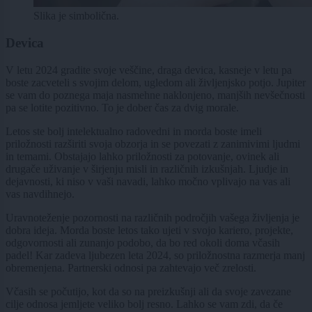
Slika je simbolična.
Devica
V letu 2024 gradite svoje veščine, draga devica, kasneje v letu pa
boste zacveteli s svojim delom, ugledom ali življenjsko potjo. Jupiter
se vam do poznega maja nasmehne naklonjeno, manjših nevšečnosti
pa se lotite pozitivno. To je dober čas za dvig morale.
Letos ste bolj intelektualno radovedni in morda boste imeli
priložnosti razširiti svoja obzorja in se povezati z zanimivimi ljudmi
in temami. Obstajajo lahko priložnosti za potovanje, ovinek ali
drugače uživanje v širjenju misli in različnih izkušnjah. Ljudje in
dejavnosti, ki niso v vaši navadi, lahko močno vplivajo na vas ali
vas navdihnejo.
Uravnoteženje pozornosti na različnih področjih vašega življenja je
dobra ideja. Morda boste letos tako ujeti v svojo kariero, projekte,
odgovornosti ali zunanjo podobo, da bo red okoli doma včasih
padel! Kar zadeva ljubezen leta 2024, so priložnostna razmerja manj
obremenjena. Partnerski odnosi pa zahtevajo več zrelosti.
Včasih se počutijo, kot da so na preizkušnji ali da svoje zavezane
cilje odnosa jemljete veliko bolj resno. Lahko se vam zdi, da če