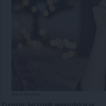
Slika je simbolična.
Preverite, kaj zvezde napovedujejo za