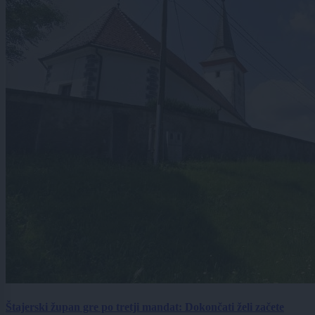
Štajerski župan gre po tretji mandat: Dokončati želi začete