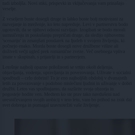
tudi izboljša. Novi stiki, prispevki in vključevanja vam prinašajo
veselje.
Z veseljem boste dosegli druge in lahko boste bolj motivirani za
razvejanje in mreženje, ko leto napreduje. Levi v partnerstvu bodo
ugotovili, da se njihovi odnosi razvijajo. Izogibati se bodo morali
sumničenju in poskušanju prepričati druge, da sledijo njihovemu
'scenariju' in zmanjšati poudarek na ljudeh v svojem življenju, ki
počnejo enako. Morda boste dosegli nove družbene višine ali
doživeli večji ugled prek romantične zveze. Več osebnega vpliva
imate v skupinah, s prijatelji in s partnerjem.
Letošnje najbolj opazne priložnosti se vrtijo okoli deljenja,
objavljanja, vodenja, upravljanja in povezovanja. Uživate v socialni
spodbudi – celo dobrini! To je eno najboljših obdobij v dvanajstih
letih za povezovanje s podobno mislečimi ljudmi in uživanje v dobri
družbi. Letos vas spodbujamo, da razširite svoja obzorja in
pogosteje hodite ven. Medtem ko ste prav tako navdušeni nad
uresničevanjem svojih ambicij v tem letu, vam bo prihod na zrak dal
svet dobrega in pomagal uravnotežiti vaše življenje.