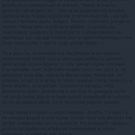
priložnosti za samoizražanje in avanturo. Tranziti še posebej
povečajo vaše skupne vire – lahko se na primer poveča dohodek
partnerja ali pa bi lahko združili vire v novem dogovoru – kot tudi
odnose z bankami, davke, dolgove, finančne svetovalce, posojila in
naložbe. Odnos lahko doseže nove globine. To je lahko čas
vznemirljivih vpogledov in priložnosti za čustveno prenovo ali
zdravljenje, kar vam daje občutek moči in samoobvladovanja. Letos
boste odkrili veliko o sebi in svojih globljih željah.
To je pravi čas, da postanete bolj disciplinirani in preudarni pri
svojih dnevnih rutinah. Leto je potencialno odlično za opustitev
slabe navade in posledično se bo vaše zdravje verjetno izboljšalo.
Ena najboljših stvari, ki jih lahko naredite zase v letu 2024, je, da
prilagodite svoje delo, zdravje in dnevne rutine. Potrebujete več
strukture, ko gre za te stvari, in čeprav vključuje trud in vztrajnost, si
boste hvaležni, da to počnete. Urejenost bo okrepila, večja
pozornost do rokov, podrobnosti in pravil pa bo pomagala urediti
vaš um in čustva, tako da se boste počutili svobodnejše pri uživanju,
ko vas bo poklical užitek, kar se bo verjetno pogosto zgodilo!
Vstop Jupitra v združljivo zračno znamenje, dvojčka, 25. maja vas
bo pomagal dvigniti iz vaše lupine. Verjetno boste bolj družabni, kot
ste bili. Gradite svojo moč in ravnotežje. Pot do največje izpolnitve
je skozi prilagodljivost, učinkovito komuniciranje in iskanje
ravnovesja, ki vključuje vaše potrebe.