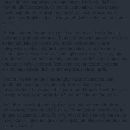
nimate dobrega partnerstva, ga raje nimate. Možno je, da boste
okrepili ključno razmerje. Čeprav ni vedno lahko, boste pozneje
poželi nagrade. Po drugi strani pa je lahko nekaj resnosti, ko se
znajdete in odkrijete, kaj resnično potrebujete in želite od pomembne
osebe.
Pridejo lahko tudi trenutki, ko je težko uravnovesiti vaš odnos in
karierne cilje ali odgovornosti. Partner ali pomembna oseba v vašem
življenju bi lahko postavila pod vprašaj vaše ambicije ali se
potegovala za vašo pozornost in tekmovala z vašim posebnim
zanimanjem za vašo kariero ali zunanje obveznosti. Pričakovanja
drugih do vas ali njihove omejitve, pravila in kritična opažanja lahko
vplivajo na vašo uspešnost. Izziv je najti ravnotežje med obema
svetovoma, namesto da bi se obema prizadevala ali uprla.
Uran, ki vse leto potuje v harmoniji z vašim znamenjem, ima
spodbuden in energičen vpliv. Odprti ste za izkušnje in
pustolovščine, ki presegajo običajno rutino. Drugače živeti doma, se
preseliti iz soseske ali razširiti družino/dom lahko močno vpliva.
Počutili se boste bolj vredni priznanja, ki ga prejmete z Jupitrom na
vrhu vaše sončne karte od 25. maja. Pripravljeni ste doseči višje in
sprejeti ste izjemno dobro. To je vplivno obdobje za vašo kariero ali
močno za vaš ugled in cilje na življenjski poti. Delo se spreminja na
vse prave načine.