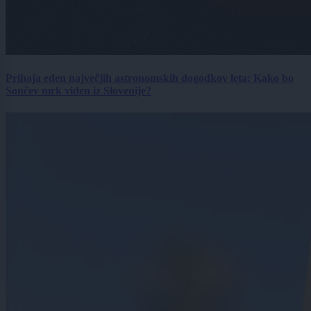
Prihaja eden največjih astronomskih dogodkov leta: Kako bo
Sončev mrk viden iz Slovenije?