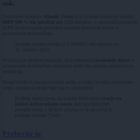
sok.
Distributer izdelkov
Atlantic Trade
je iz prodaje umaknilo izdelek
HiPP 100 % bio jabolčni sok
(200 mililitrov, v steklenički) podjetja
HiPP, in siver zaradi prisotnost majhnih kovinskih delcev v
posameznih stekleničkah.
Serijska oznaka izdelka je LA98967, rok uporabe pa
31. oktober 2023.
Preiskava je medtem pokazala, da je prisotnost
kovinskih delcev
v
posameznih stekleničkah omenjene serije bila poslana izključno na
poljski trg.
Drugi izdelki iz iste proizvodne serije, z enako številko proizvodne
serije, poslani na druge trge, pa so neoporečni.
Podjetje kupce prosi, da izdelke kljub temu
vrnejo na
katero koli prodajno mesto
, kjer jim bodo tudi
povrnili denar, z ali brez računa, so še sporočili iz
podjetja Atlantic Trade.
Preberite še