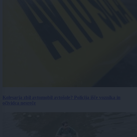
Kolesarja zbil avtomobil avtošole? Policija išče voznika in
očividca nesreče