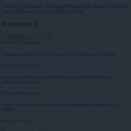
VIDEO: Od bazenov do zamrznjenega sadja: Kako v živalskem
vrtu Ljubljana skrbijo za živali v vročini
Komentarji
Zadnje objavljeno
V živo
Slovenija
5 ur nazaj
Nevarna napaka v vročini: Odeja čez voziček lahko ogrozi dojenčka
Slovenija
6 ur nazaj
Govori se o ustavni obtožbi predsednice, v primeru odsotnosti bi jo
nadomestil Stevanović
Slovenija
6 ur nazaj
Tako vroče je bilo danes na Štajerskem, temperature nevarno blizu 40
stopinj
Scena
7 ur nazaj