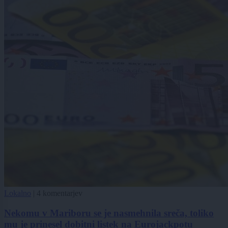
Lokalno
|
4 komentarjev
Nekomu v Mariboru se je nasmehnila sreča, toliko
mu je prinesel dobitni listek na Eurojackpotu