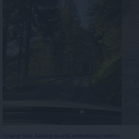
»Udarne jame, kamenje na cesti, poškodovano vozišče«: