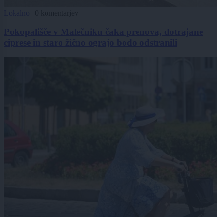
Lokalno
|
0 komentarjev
Pokopališče v Malečniku čaka prenova, dotrajane
ciprese in staro žično ograjo bodo odstranili