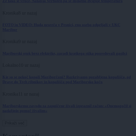
Že tako je vroče, Natalija Verboten pa še dodatno dviguje temperaturo
Kronika
8 ur nazaj
FOTO in VIDEO: Huda nesreča v Pesnici, eno osebo odpeljali v UKC
Maribor
Kronika
9 ur nazaj
Mariborski otok brez elektrike, zaradi kratkega stika posredovali gasilci
Lokalno
10 ur nazaj
Kje so se nekoč kopali Mariborčani? Razkrivamo pozabljena kopališča, od
Drave do Treh ribnikov in kopališča pod Mariborsko kočo
Kronika
11 ur nazaj
Mariborskemu zavodu za zapuščene živali izpraznil račun: »Onemogočil si
nadaljnjo pomoč živalim«
Prikaži več