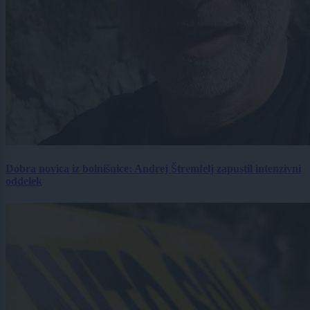
Dobra novica iz bolnišnice: Andrej Štremfelj zapustil intenzivni
oddelek