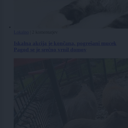
Lokalno
|
2 komentarjev
Iskalna akcija je končana, pogrešani mucek
Pagod se je srečno vrnil domov