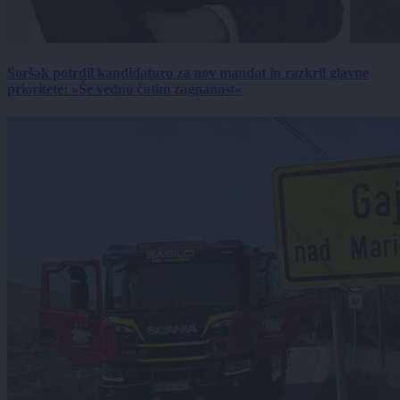
Soršak potrdil kandidaturo za nov mandat in razkril glavne
prioritete: »Še vedno čutim zagnanost«