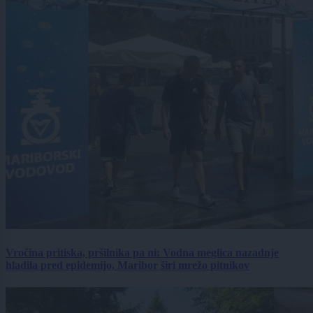
Vročina pritiska, pršilnika pa ni: Vodna meglica nazadnje
hladila pred epidemijo, Maribor širi mrežo pitnikov