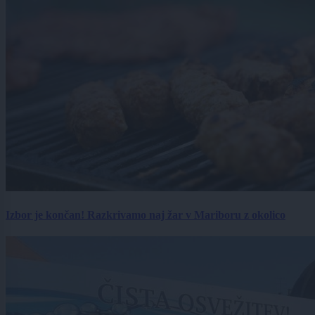
Izbor je končan! Razkrivamo naj žar v Mariboru z okolico