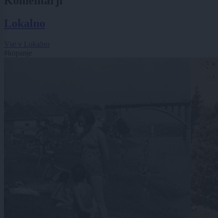
Komentarji
Lokalno
Vse v Lokalno
#kopanje