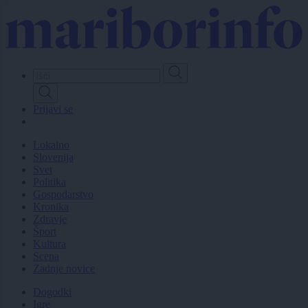
Skip
to
main
content
Prijavi se
Lokalno
Slovenija
Svet
Politika
Gospodarstvo
Kronika
Zdravje
Šport
Kultura
Scena
Zadnje novice
Dogodki
Igre