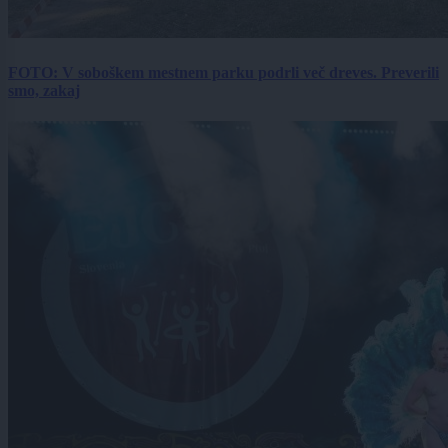
FOTO: V soboškem mestnem parku podrli več dreves. Preverili
smo, zakaj