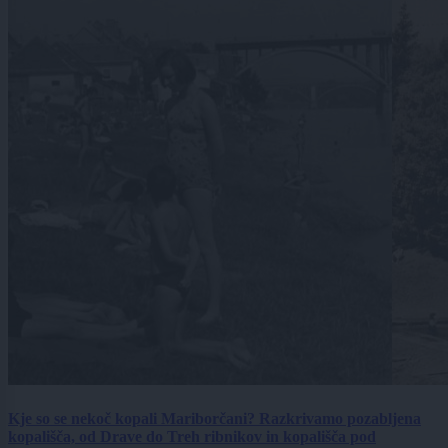
Kje so se nekoč kopali Mariborčani? Razkrivamo pozabljena
kopališča, od Drave do Treh ribnikov in kopališča pod