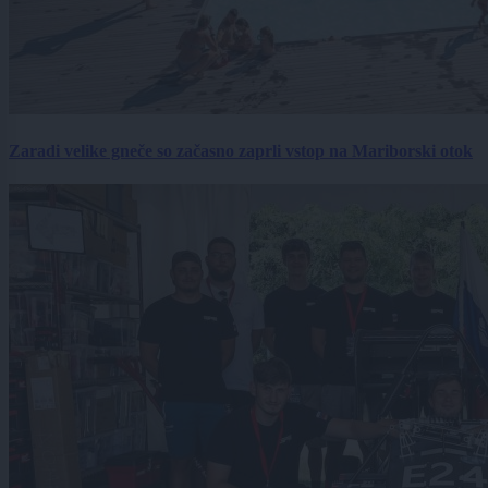
Zaradi velike gneče so začasno zaprli vstop na Mariborski otok