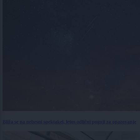
Bliža se na nebesni spektakel, letos odlični pogoji za opazovanje