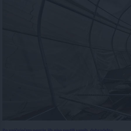
Po uničujočem neurju jih niso pustili samih, dobrodelna