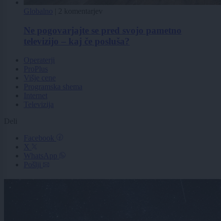
Globalno
|
2 komentarjev
Ne pogovarjajte se pred svojo pametno
televizijo – kaj če posluša?
Operaterji
ProPlus
Višje cene
Programska shema
Internet
Televizija
Deli
Facebook
X
WhatsApp
Pošlji