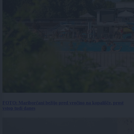
FOTO: Mariborčani bežijo pred vročino na kopališče, prost
vstop tudi danes