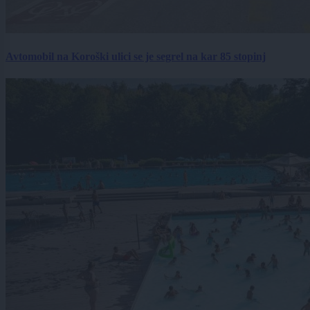
Avtomobil na Koroški ulici se je segrel na kar 85 stopinj