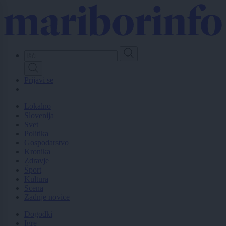
Skip
to
main
content
Prijavi se
Lokalno
Slovenija
Svet
Politika
Gospodarstvo
Kronika
Zdravje
Šport
Kultura
Scena
Zadnje novice
Dogodki
Igre