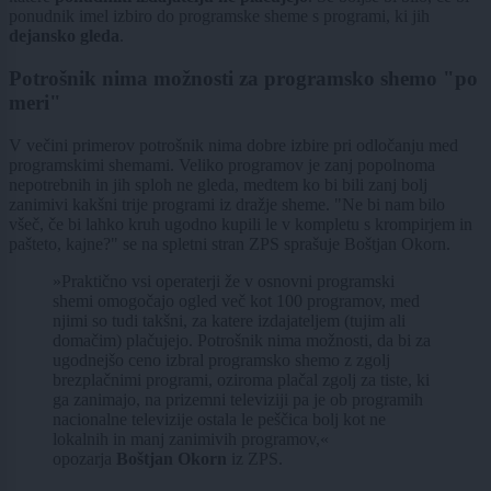
ponudnik imel izbiro do programske sheme s programi, ki jih
dejansko gleda
.
Potrošnik nima možnosti za programsko shemo "po
meri"
V večini primerov potrošnik nima dobre izbire pri odločanju med
programskimi shemami. Veliko programov je zanj popolnoma
nepotrebnih in jih sploh ne gleda, medtem ko bi bili zanj bolj
zanimivi kakšni trije programi iz dražje sheme. "Ne bi nam bilo
všeč, če bi lahko kruh ugodno kupili le v kompletu s krompirjem in
pašteto, kajne?" se na spletni stran ZPS sprašuje Boštjan Okorn.
»Praktično vsi operaterji že v osnovni programski
shemi omogočajo ogled več kot 100 programov, med
njimi so tudi takšni, za katere izdajateljem (tujim ali
domačim) plačujejo. Potrošnik nima možnosti, da bi za
ugodnejšo ceno izbral programsko shemo z zgolj
brezplačnimi programi, oziroma plačal zgolj za tiste, ki
ga zanimajo, na prizemni televiziji pa je ob programih
nacionalne televizije ostala le peščica bolj kot ne
lokalnih in manj zanimivih programov,«
opozarja
Boštjan Okorn
iz ZPS.