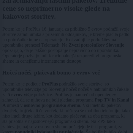
zaračunavanju lastnih paketov. Trenutne
cene so neprimerno visoke glede na
kakovost storitev.
Potem ko je ProPlus 16. januarja za približno 5 evrov podražil svoje
storitve zaradi umika s prizemnih oddajnikov, je breme plačila padlo
na potrošnike in ne na operaterje. Kot zadnji je podražitev na
uporabnika prenesel Telemach. Na
Zvezi potrošnikov Slovenije
opozarjajo, da je takšno postopanje nepravično do uporabnika.
Operaterje pozivajo tudi k racionalnejši razporeditvi programske
sheme in cenejšemu internetnemu dostopu.
Hočeš nočeš, plačevali bomo 5 evrov več
Potem ko je podjetje
ProPlus
podražilo svoje storitve, so
uporabnike televizije po Sloveniji hočeš nočeš v nabiralnikih čakale
za
5 evrov višje
položnice. ProPlus je namreč od operaterjev
zahteval, da se njihova najbolj gledana programa
Pop TV in Kanal
A
umesti v
osnovno programsko shemo
. Vsi imetniki paketov
dvojček, trojček ali četvorček, ki prišteva še mobilno telefonijo, tako
niso imeli druge izbire, kot dodatno plačevati za oba programa, ki
sta prisotna v najosnovnejši programski shemi. Na ZPS tako
zahtevajo, naj se v osnovno shemo prištejejo le tisti programi, za
katere
ponudniki izdajatelju ne plačujejo
. Še boljše bi bilo, če bi