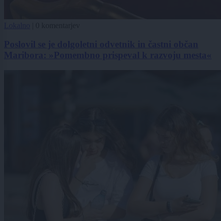
Lokalno
|
0 komentarjev
Poslovil se je dolgoletni odvetnik in častni občan
Maribora: »Pomembno prispeval k razvoju mesta«