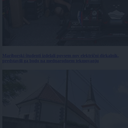
Mariborski študenti izdelali povsem nov električni dirkalnik,
predstavili ga bodo na mednarodnem tekmovanju