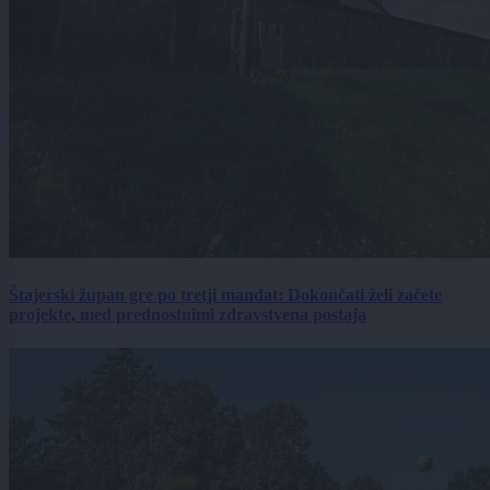
Štajerski župan gre po tretji mandat: Dokončati želi začete
projekte, med prednostnimi zdravstvena postaja