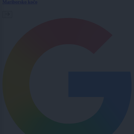
Mariborsko kočo