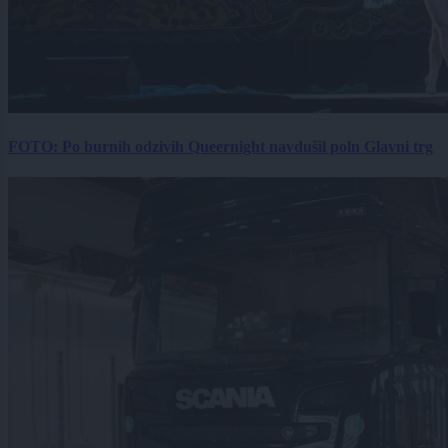
FOTO: Po burnih odzivih Queernight navdušil poln Glavni trg