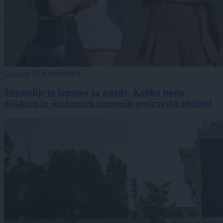
Lokalno
|
0 komentarjev
Štipendije in žepnine za mlade: Koliko bodo
dijakom in študentom namenile podravske občine?