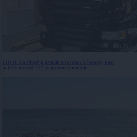
FOTO: Na Obrežju ustavili tovornjak iz Španije, med
pohištvom našli 177 kilogramov konoplje