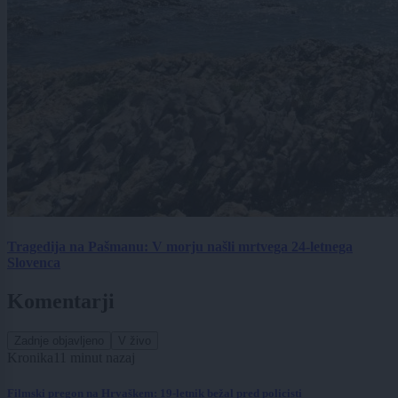
Tragedija na Pašmanu: V morju našli mrtvega 24-letnega
Slovenca
Komentarji
Zadnje objavljeno
V živo
Kronika
11 minut nazaj
Filmski pregon na Hrvaškem: 19-letnik bežal pred policisti