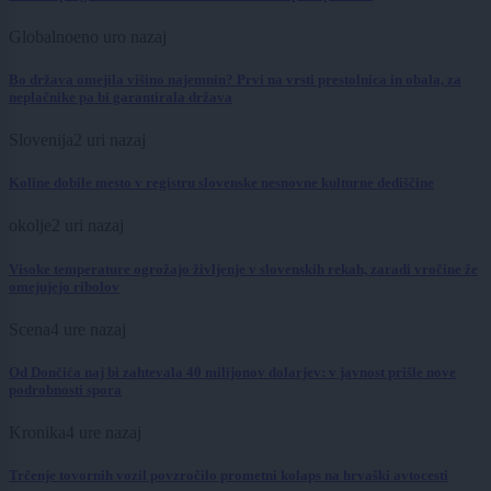
Globalno
eno uro nazaj
Bo država omejila višino najemnin? Prvi na vrsti prestolnica in obala, za
neplačnike pa bi garantirala država
Slovenija
2 uri nazaj
Koline dobile mesto v registru slovenske nesnovne kulturne dediščine
okolje
2 uri nazaj
Visoke temperature ogrožajo življenje v slovenskih rekah, zaradi vročine že
omejujejo ribolov
Scena
4 ure nazaj
Od Dončića naj bi zahtevala 40 milijonov dolarjev: v javnost prišle nove
podrobnosti spora
Kronika
4 ure nazaj
Trčenje tovornih vozil povzročilo prometni kolaps na hrvaški avtocesti