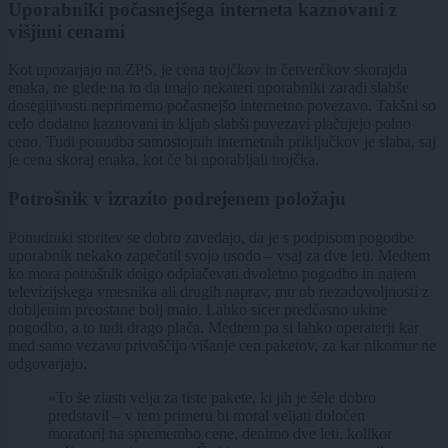
Uporabniki počasnejšega interneta kaznovani z
višjimi cenami
Kot upozarjajo na ZPS, je cena trojčkov in četverčkov skorajda
enaka, ne glede na to da imajo nekateri uporabniki zaradi slabše
dosegljivosti neprimerno počasnejšo internetno povezavo. Takšni so
celo dodatno kaznovani in kljub slabši povezavi plačujejo polno
ceno. Tudi ponudba samostojnih internetnih priključkov je slaba, saj
je cena skoraj enaka, kot če bi uporabljali trojčka.
Potrošnik v izrazito podrejenem položaju
Ponudniki storitev se dobro zavedajo, da je s podpisom pogodbe
uporabnik nekako zapečatil svojo usodo – vsaj za dve leti. Medtem
ko mora potrošnik dolgo odplačevati dvoletno pogodbo in najem
televizijskega vmesnika ali drugih naprav, mu ob nezadovoljnosti z
dobljenim preostane bolj malo. Lahko sicer predčasno ukine
pogodbo, a to tudi drago plača. Medtem pa si lahko operaterji kar
med samo vezavo privoščijo višanje cen paketov, za kar nikomur ne
odgovarjajo.
»To še zlasti velja za tiste pakete, ki jih je šele dobro
predstavil – v tem primeru bi moral veljati določen
moratorij na spremembo cene, denimo dve leti, kolikor