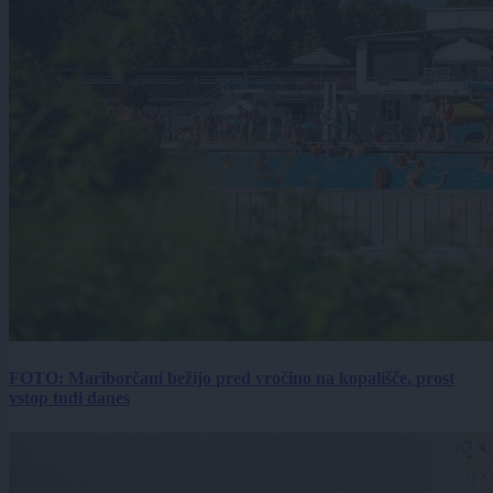
FOTO: Mariborčani bežijo pred vročino na kopališče, prost
vstop tudi danes