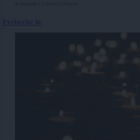
še pojasnili v Lekarni Ljubljana.
Preberite še