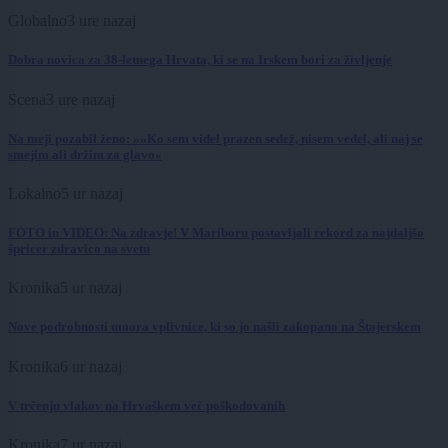
Globalno
3 ure nazaj
Dobra novica za 38-letnega Hrvata, ki se na Irskem bori za življenje
Scena
3 ure nazaj
Na meji pozabil ženo: »»Ko sem videl prazen sedež, nisem vedel, ali naj se
smejim ali držim za glavo«
Lokalno
5 ur nazaj
FOTO in VIDEO: Na zdravje! V Mariboru postavljali rekord za najdaljšo
špricer zdravico na svetu
Kronika
5 ur nazaj
Nove podrobnosti umora vplivnice, ki so jo našli zakopano na Štajerskem
Kronika
6 ur nazaj
V trčenju vlakov na Hrvaškem več poškodovanih
Kronika
7 ur nazaj