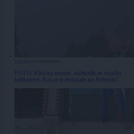
Lokalno
|
8 komentarjev
FOTO: Klici na pomoč, oklepnik in vojaški
helikopter: Kaj se je dogajalo na Pohorju?