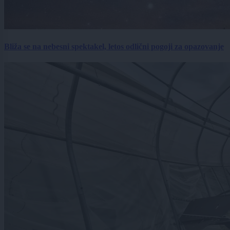
Bliža se na nebesni spektakel, letos odlični pogoji za opazovanje