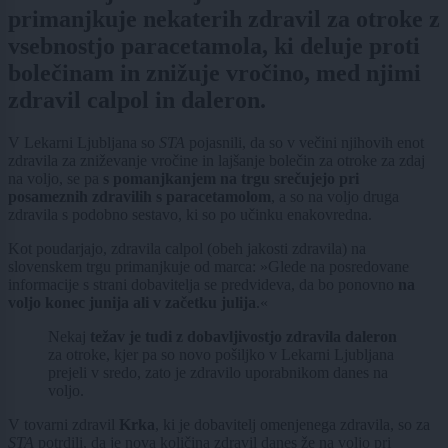
primanjkuje nekaterih zdravil za otroke z
vsebnostjo paracetamola, ki deluje proti
bolečinam in znižuje vročino, med njimi
zdravil calpol in daleron.
V Lekarni Ljubljana so
STA
pojasnili, da so v večini njihovih enot
zdravila za zniževanje vročine in lajšanje bolečin za otroke za zdaj
na voljo, se pa
s pomanjkanjem na trgu srečujejo pri
posameznih zdravilih s paracetamolom
, a so na voljo druga
zdravila s podobno sestavo, ki so po učinku enakovredna.
Kot poudarjajo, zdravila calpol (obeh jakosti zdravila) na
slovenskem trgu primanjkuje od marca: »Glede na posredovane
informacije s strani dobavitelja se predvideva, da bo ponovno
na
voljo konec junija ali v začetku julija
.«
Nekaj
težav je tudi z dobavljivostjo zdravila daleron
za otroke, kjer pa so novo pošiljko v Lekarni Ljubljana
prejeli v sredo, zato je zdravilo uporabnikom danes na
voljo.
V tovarni zdravil
Krka
, ki je dobavitelj omenjenega zdravila, so za
STA
potrdili, da je nova količina zdravil danes že na voljo pri