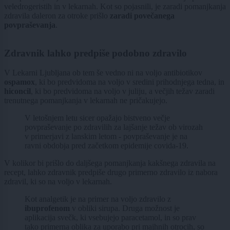
veledrogeristih in v lekarnah. Kot so pojasnili, je zaradi pomanjkanja
zdravila daleron za otroke prišlo
zaradi povečanega
povpraševanja
.
Zdravnik lahko predpiše podobno zdravilo
V Lekarni Ljubljana ob tem še vedno ni na voljo antibiotikov
ospamox
, ki bo predvidoma na voljo v sredini prihodnjega tedna, in
hiconcil
, ki bo predvidoma na voljo v juliju, a večjih težav zaradi
trenutnega pomanjkanja v lekarnah ne pričakujejo.
V letošnjem letu sicer opažajo bistveno večje
povpraševanje po zdravilih za lajšanje težav ob virozah
v primerjavi z lanskim letom - povpraševanje je na
ravni obdobja pred začetkom epidemije covida-19.
V kolikor bi prišlo do daljšega pomanjkanja kakšnega zdravila na
recept, lahko zdravnik predpiše drugo primerno zdravilo iz nabora
zdravil, ki so na voljo v lekarnah.
Kot analgetik je na primer na voljo zdravilo z
ibuprofenom
v obliki sirupa. Druga možnost je
aplikacija svečk, ki vsebujejo paracetamol, in so prav
tako primerna oblika za uporabo pri majhnih otrocih, so