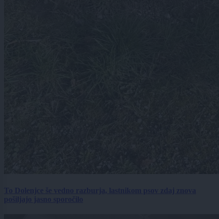
To Dolenjce še vedno razburja, lastnikom psov zdaj znova
pošiljajo jasno sporočilo