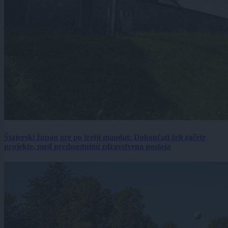
Štajerski župan gre po tretji mandat: Dokončati želi začete
projekte, med prednostnimi zdravstvena postaja