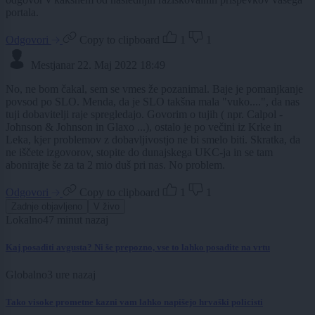
portala.
Odgovori
Copy to clipboard
1
1
Mestjanar
22. Maj 2022 18:49
No, ne bom čakal, sem se vmes že pozanimal. Baje je pomanjkanje
povsod po SLO. Menda, da je SLO takšna mala "vuko....", da nas
tuji dobavitelji raje spregledajo. Govorim o tujih ( npr. Calpol -
Johnson & Johnson in Glaxo ...), ostalo je po večini iz Krke in
Leka, kjer problemov z dobavljivostjo ne bi smelo biti. Skratka, da
ne iščete izgovorov, stopite do dunajskega UKC-ja in se tam
abonirajte še za ta 2 mio duš pri nas. No problem.
Odgovori
Copy to clipboard
1
1
Zadnje objavljeno
V živo
Lokalno
47 minut nazaj
Kaj posaditi avgusta? Ni še prepozno, vse to lahko posadite na vrtu
Globalno
3 ure nazaj
Tako visoke prometne kazni vam lahko napišejo hrvaški policisti