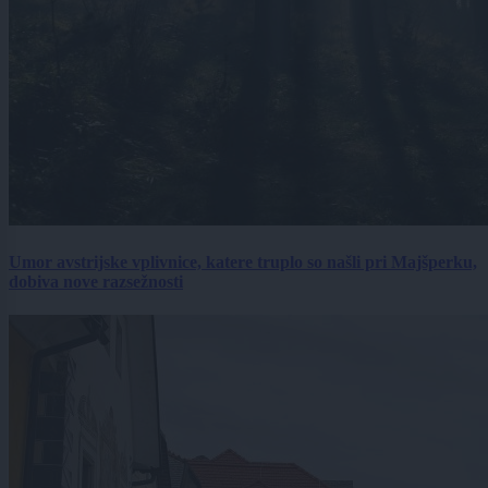
Umor avstrijske vplivnice, katere truplo so našli pri Majšperku,
dobiva nove razsežnosti