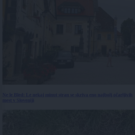
Ne le Bled: Le nekaj minut stran se skriva eno najbolj očarljivih
mest v Sloveniji