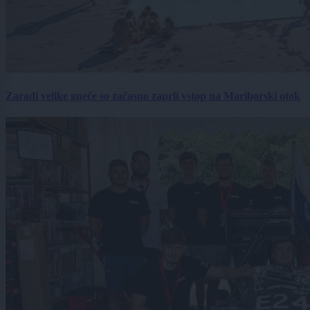
Zaradi velike gneče so začasno zaprli vstop na Mariborski otok