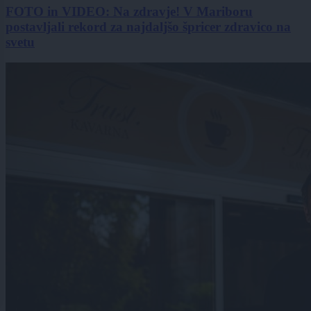
FOTO in VIDEO: Na zdravje! V Mariboru
postavljali rekord za najdaljšo špricer zdravico na
svetu