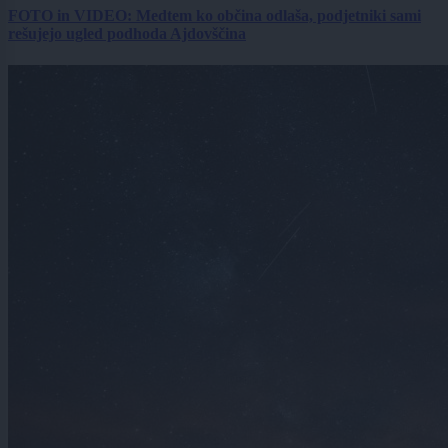
FOTO in VIDEO: Medtem ko občina odlaša, podjetniki sami
rešujejo ugled podhoda Ajdovščina