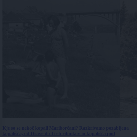
Kje so se nekoč kopali Mariborčani? Razkrivamo pozabljena
kopališča, od Drave do Treh ribnikov in kopališča pod