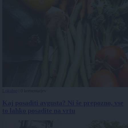
Lokalno
|
0 komentarjev
Kaj posaditi avgusta? Ni še prepozno, vse
to lahko posadite na vrtu