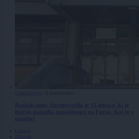
Gospodarstvo
|
8 komentarjev
Razkrivamo: Spregovorila je 32-letnica, ki je
fizično napadla zaposlenega na Fursu. Kaj je v
ozadju?
Lekarne
Zdravila