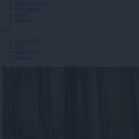
Zdravila za otroke
Paracetamol
Calpol
Daleron
Deli
Facebook
X
WhatsApp
Pošlji