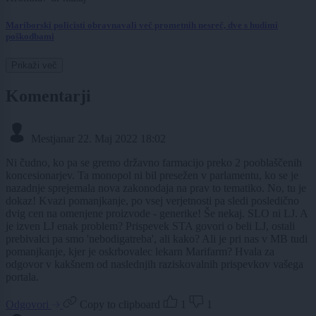
Mariborski policisti obravnavali več prometnih nesreč, dve s hudimi
poškodbami
Prikaži več
Komentarji
Mestjanar
22. Maj 2022 18:02
Ni čudno, ko pa se gremo državno farmacijo preko 2 pooblaščenih
koncesionarjev. Ta monopol ni bil presežen v parlamentu, ko se je
nazadnje sprejemala nova zakonodaja na prav to tematiko. No, tu je
dokaz! Kvazi pomanjkanje, po vsej verjetnosti pa sledi posledično
dvig cen na omenjene proizvode - generike! Še nekaj. SLO ni LJ. A
je izven LJ enak problem? Prispevek STA govori o beli LJ, ostali
prebivalci pa smo 'nebodigatreba', ali kako? Ali je pri nas v MB tudi
pomanjkanje, kjer je oskrbovalec lekarn Marifarm? Hvala za
odgovor v kakšnem od naslednjih raziskovalnih prispevkov vašega
portala.
Odgovori
Copy to clipboard
1
1