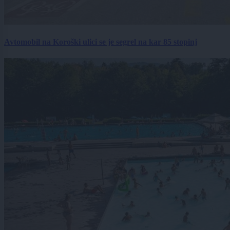
Avtomobil na Koroški ulici se je segrel na kar 85 stopinj