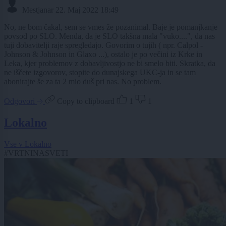
Mestjanar
22. Maj 2022 18:49
No, ne bom čakal, sem se vmes že pozanimal. Baje je pomanjkanje
povsod po SLO. Menda, da je SLO takšna mala "vuko....", da nas
tuji dobavitelji raje spregledajo. Govorim o tujih ( npr. Calpol -
Johnson & Johnson in Glaxo ...), ostalo je po večini iz Krke in
Leka, kjer problemov z dobavljivostjo ne bi smelo biti. Skratka, da
ne iščete izgovorov, stopite do dunajskega UKC-ja in se tam
abonirajte še za ta 2 mio duš pri nas. No problem.
Odgovori
Copy to clipboard
1
1
Lokalno
Vse v Lokalno
#VRTNINASVETI