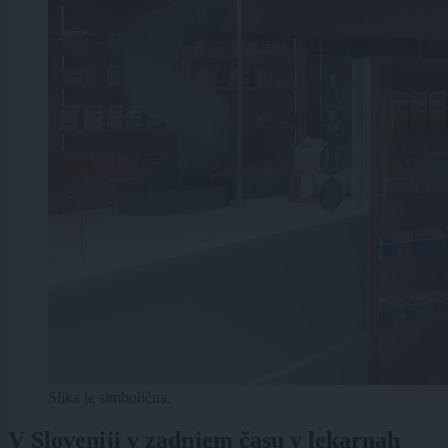
Slika je simbolična.
V Sloveniji v zadnjem času v lekarnah