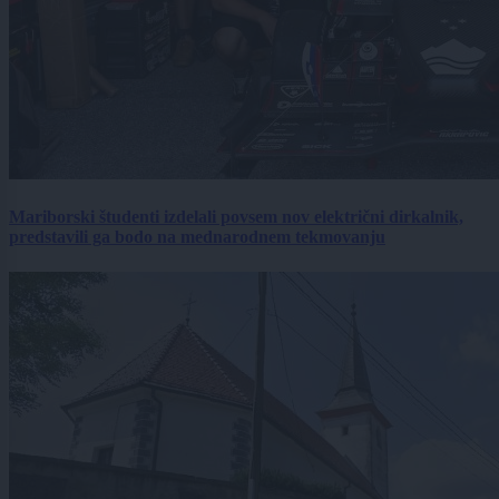
Mariborski študenti izdelali povsem nov električni dirkalnik,
predstavili ga bodo na mednarodnem tekmovanju