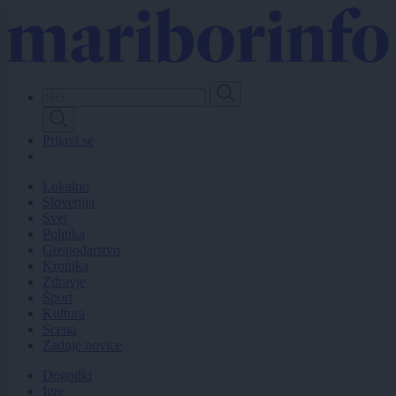
Skip
to
main
content
Prijavi se
Lokalno
Slovenija
Svet
Politika
Gospodarstvo
Kronika
Zdravje
Šport
Kultura
Scena
Zadnje novice
Dogodki
Igre