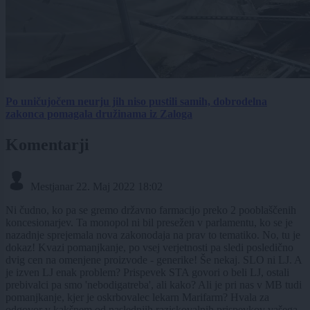
Po uničujočem neurju jih niso pustili samih, dobrodelna
zakonca pomagala družinama iz Zaloga
Komentarji
Mestjanar
22. Maj 2022 18:02
Ni čudno, ko pa se gremo državno farmacijo preko 2 pooblaščenih
koncesionarjev. Ta monopol ni bil presežen v parlamentu, ko se je
nazadnje sprejemala nova zakonodaja na prav to tematiko. No, tu je
dokaz! Kvazi pomanjkanje, po vsej verjetnosti pa sledi posledično
dvig cen na omenjene proizvode - generike! Še nekaj. SLO ni LJ. A
je izven LJ enak problem? Prispevek STA govori o beli LJ, ostali
prebivalci pa smo 'nebodigatreba', ali kako? Ali je pri nas v MB tudi
pomanjkanje, kjer je oskrbovalec lekarn Marifarm? Hvala za
odgovor v kakšnem od naslednjih raziskovalnih prispevkov vašega