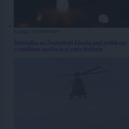
Kronika
|
16 komentarjev
Šestošolka na Štajerskem klonila pod pritiskom
vrstniškega nasilja in si vzela življenje