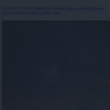
FOTO in VIDEO: Medtem ko občina odlaša, podjetniki sami
rešujejo ugled podhoda Ajdovščina