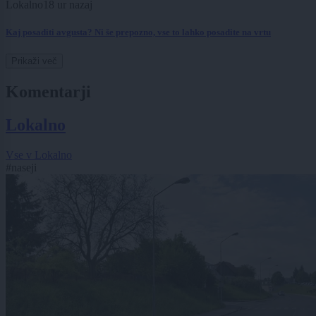
Lokalno
18 ur nazaj
Kaj posaditi avgusta? Ni še prepozno, vse to lahko posadite na vrtu
Prikaži več
Komentarji
Lokalno
Vse v Lokalno
#naseji