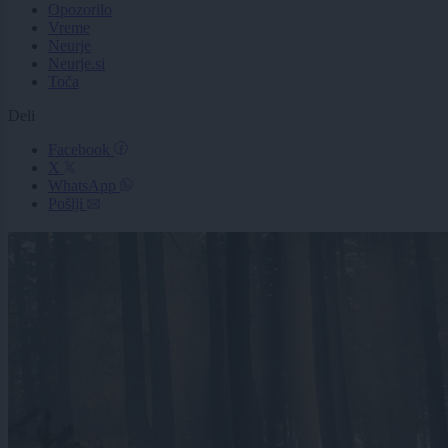
Opozorilo
Vreme
Neurje
Neurje.si
Toča
Deli
Facebook
X
WhatsApp
Pošlji