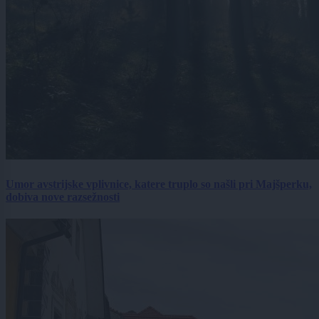
Umor avstrijske vplivnice, katere truplo so našli pri Majšperku,
dobiva nove razsežnosti