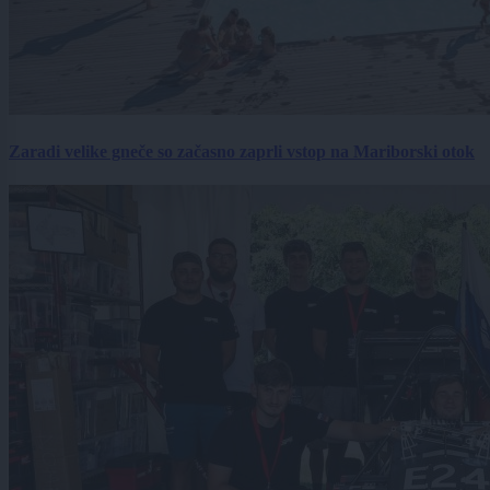
Zaradi velike gneče so začasno zaprli vstop na Mariborski otok