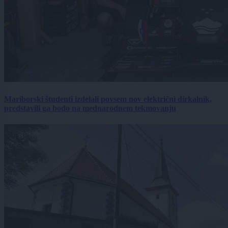
Mariborski študenti izdelali povsem nov električni dirkalnik,
predstavili ga bodo na mednarodnem tekmovanju