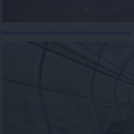
Bliža se na nebesni spektakel, letos odlični pogoji za opazovanje