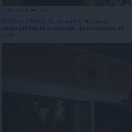
Lokalno
|
4 komentarjev
FOTO in VIDEO: Na zdravje! V Mariboru
postavljali rekord za najdaljšo špricer zdravico na
svetu