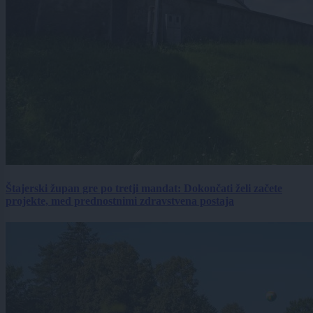
Štajerski župan gre po tretji mandat: Dokončati želi začete
projekte, med prednostnimi zdravstvena postaja