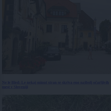
Ne le Bled: Le nekaj minut stran se skriva eno najbolj očarljivih
mest v Sloveniji