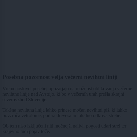
Posebna pozornost velja večerni nevihtni liniji
Vremenoslovci posebej opozarjajo na možnost oblikovanja večerne
nevihtne linije nad Avstrijo, ki bo v večernih urah prešla skrajni
severovzhod Slovenije.
Takšna nevihtna linija lahko prinese močan nevihtni piš, ki lahko
povzroča vetrolome, podira drevesa in lokalno odkriva strehe.
Ob tem niso izključeni niti močnejši nalivi, pogosti udari strel ter
krajevno tudi pojav toče.