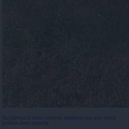
To Dolenjce še vedno razburja, lastnikom psov zdaj znova
pošiljajo jasno sporočilo