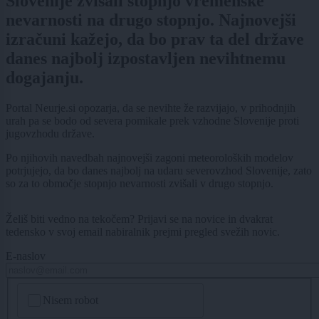
Slovenije zvišali stopnjo vremenske
nevarnosti na drugo stopnjo. Najnovejši
izračuni kažejo, da bo prav ta del države
danes najbolj izpostavljen nevihtnemu
dogajanju.
Portal Neurje.si opozarja, da se nevihte že razvijajo, v prihodnjih
urah pa se bodo od severa pomikale prek vzhodne Slovenije proti
jugovzhodu države.
Po njihovih navedbah najnovejši zagoni meteoroloških modelov
potrjujejo, da bo danes najbolj na udaru severovzhod Slovenije, zato
so za to območje stopnjo nevarnosti zvišali v drugo stopnjo.
Želiš biti vedno na tekočem? Prijavi se na novice in dvakrat
tedensko v svoj email nabiralnik prejmi pregled svežih novic.
E-naslov
CAPTCHA
Nisem robot