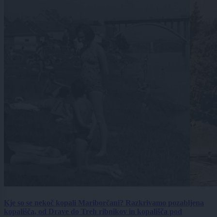
Kje so se nekoč kopali Mariborčani? Razkrivamo pozabljena
kopališča, od Drave do Treh ribnikov in kopališča pod