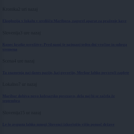
Kronika
2 uri nazaj
Eksplozija v lokalu v središču Maribora, zagorel aparat za praženje kave
Slovenija
3 ure nazaj
Konec kratke osvežitve: Pred nami še najmanj teden dni vročine in suhega
vremena
Scena
4 ure nazaj
Ta znamenja naj danes pazijo, kaj govorijo, Merkur lahko povzroči zaplete
Lokalno
7 ur nazaj
Maribor dobiva novo kolesarsko povezavo, dela naj bi se začela že
septembra
Slovenija
15 ur nazaj
Le še avgusta lahko mnogi Slovenci izkoristijo višjo pomoč države