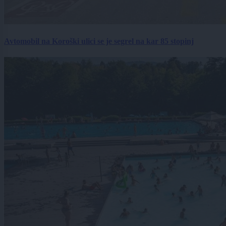
Avtomobil na Koroški ulici se je segrel na kar 85 stopinj