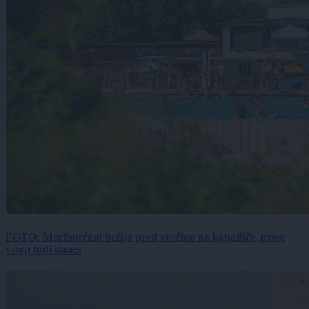
FOTO: Mariborčani bežijo pred vročino na kopališče, prost
vstop tudi danes