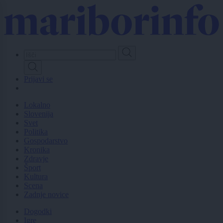
Skip
to
main
content
Prijavi se
Lokalno
Slovenija
Svet
Politika
Gospodarstvo
Kronika
Zdravje
Šport
Kultura
Scena
Zadnje novice
Dogodki
Igre