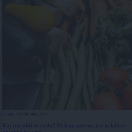
Lokalno
|
0 komentarjev
Kaj posaditi avgusta? Ni še prepozno, vse to lahko
posadite na vrtu