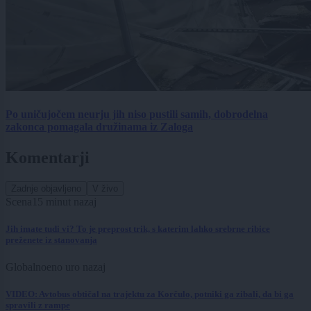
Po uničujočem neurju jih niso pustili samih, dobrodelna
zakonca pomagala družinama iz Zaloga
Komentarji
Zadnje objavljeno
V živo
Scena
15 minut nazaj
Jih imate tudi vi? To je preprost trik, s katerim lahko srebrne ribice
preženete iz stanovanja
Globalno
eno uro nazaj
VIDEO: Avtobus obtičal na trajektu za Korčulo, potniki ga zibali, da bi ga
spravili z rampe