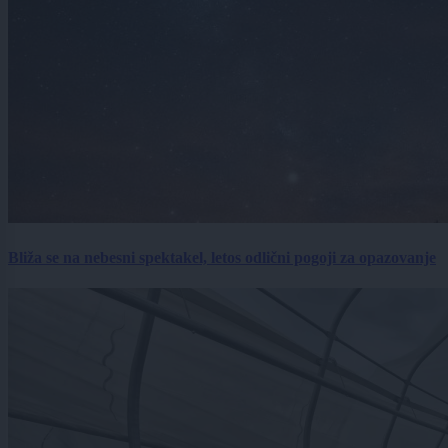
Bliža se na nebesni spektakel, letos odlični pogoji za opazovanje