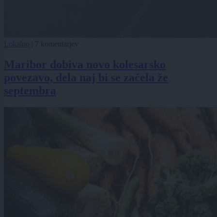
Lokalno
|
7 komentarjev
Maribor dobiva novo kolesarsko
povezavo, dela naj bi se začela že
septembra