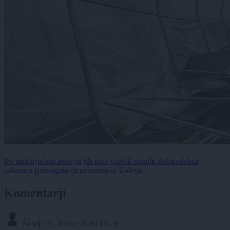
Po uničujočem neurju jih niso pustili samih, dobrodelna
zakonca pomagala družinama iz Zaloga
Komentarji
Škorja
31. Marec 2026 10:24