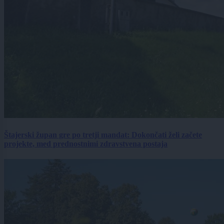
Štajerski župan gre po tretji mandat: Dokončati želi začete
projekte, med prednostnimi zdravstvena postaja