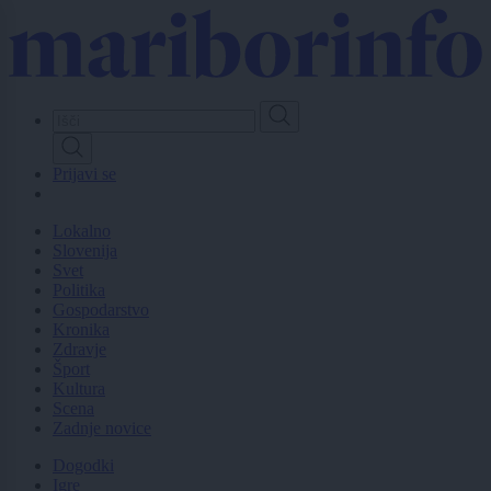
Skip
to
main
content
Prijavi se
Lokalno
Slovenija
Svet
Politika
Gospodarstvo
Kronika
Zdravje
Šport
Kultura
Scena
Zadnje novice
Dogodki
Igre