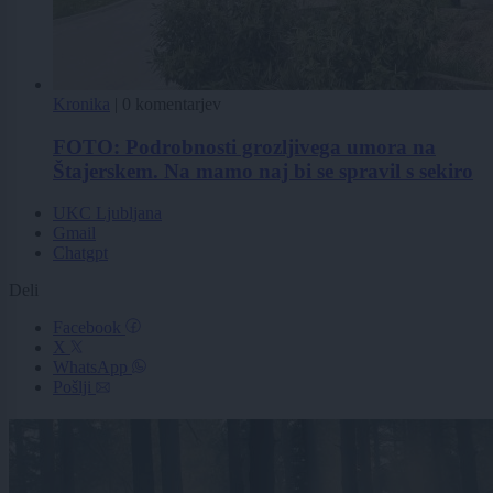
Kronika
|
0 komentarjev
FOTO: Podrobnosti grozljivega umora na
Štajerskem. Na mamo naj bi se spravil s sekiro
UKC Ljubljana
Gmail
Chatgpt
Deli
Facebook
X
WhatsApp
Pošlji