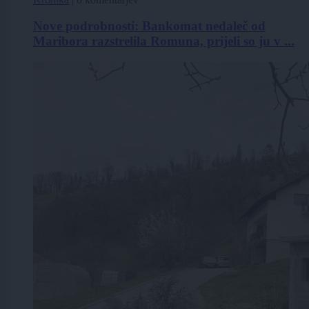
Nove podrobnosti: Bankomat nedaleč od
Maribora razstrelila Romuna, prijeli so ju v ...