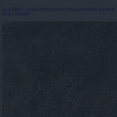
Ne le Bled: Le nekaj minut stran se skriva eno najbolj očarljivih
mest v Sloveniji