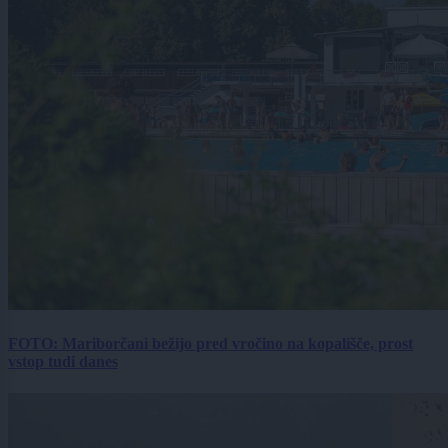
FOTO: Mariborčani bežijo pred vročino na kopališče, prost
vstop tudi danes