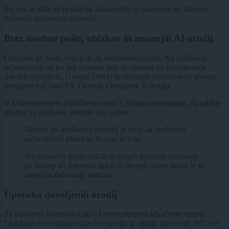
Pri tem se sklicujejo tudi na zakonodajo in smernice ter zahteve
državnih nadzornih organov.
Brez zasebne pošte, oblakov in zunanjih AI-orodij
Omejitve ne bodo veljale le za elektronsko pošto. Na službenih
računalnikih ne bo več dostopa tudi do storitev za shranjevanje
datotek (Dropbox, Google Drive) in zunanjih ponudnikov umetne
inteligence (ChatGPT, Gemini, DeepSeek in drugi).
V Univerzitetnem kliničnem centru Ljubljana poudarjajo, da takšne
storitve za službene potrebe niso nujne.
Dostop do družbenih omrežij je sicer na službenih
računalnikih blokiran že vsaj tri leta.
Na nekaterih medicinskih in drugih kritičnih napravah
pa dostop do interneta sploh ni mogoč, razen kadar je to
nujno za delovanje sistema.
Uporaba dovoljenih orodij
Za poslovno komunikacijo v Univerzitetnem kliničnem centru
Ljubljana uporabljajo izključno orodja iz okolja Microsoft 365, kot