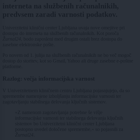
interneta na službenih računalnikih,
predvsem zaradi varnosti podatkov.
Univerzitetni klinični center Ljubljana uvaja nove omejitve pri
dostopu do interneta na službenih računalnikih. Kot poroča
Žurnal24
, bodo zaposleni med drugim ostali brez dostopa do
zasebne elektronske pošte.
Po novem od 1. julija na službenih računalnikih ne bo več mogoč
dostop do storitev, kot so Gmail, Yahoo ali druge zasebne e-poštne
platforme.
Razlog: večja informacijska varnost
V Univerzitetnem kliničnem centru Ljubljana pojasnjujejo, da so
spremembe namenjene izboljšanju informacijske varnosti ter
zagotavljanju stabilnega delovanja ključnih sistemov.
»Z namenom zagotavljanja potrebne še višje
informacijske varnosti ter stabilnega delovanja ključnih
sistemov bo Univerzitetni klinični center Ljubljana
postopno uvedel določene spremembe,« so pojasnili za
Žurnal24
.