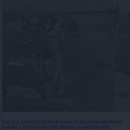
Kje so se nekoč kopali Mariborčani? Razkrivamo pozabljena
kopališča, od Drave do Treh ribnikov in kopališča pod