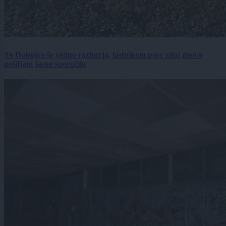
To Dolenjce še vedno razburja, lastnikom psov zdaj znova
pošiljajo jasno sporočilo