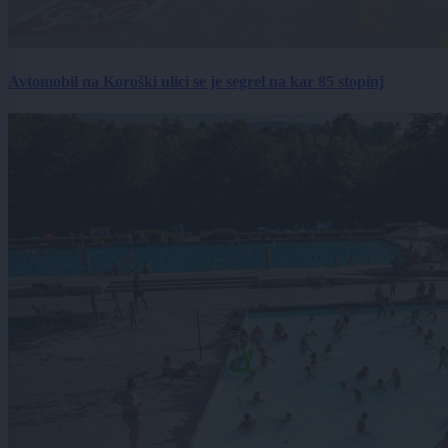
Avtomobil na Koroški ulici se je segrel na kar 85 stopinj