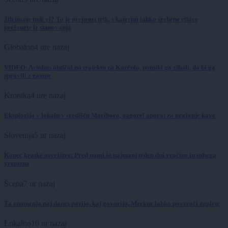
Jih imate tudi vi? To je preprost trik, s katerim lahko srebrne ribice
preženete iz stanovanja
Globalno
4 ure nazaj
VIDEO: Avtobus obtičal na trajektu za Korčulo, potniki ga zibali, da bi ga
spravili z rampe
Kronika
4 ure nazaj
Eksplozija v lokalu v središču Maribora, zagorel aparat za praženje kave
Slovenija
5 ur nazaj
Konec kratke osvežitve: Pred nami še najmanj teden dni vročine in suhega
vremena
Scena
7 ur nazaj
Ta znamenja naj danes pazijo, kaj govorijo, Merkur lahko povzroči zaplete
Lokalno
10 ur nazaj