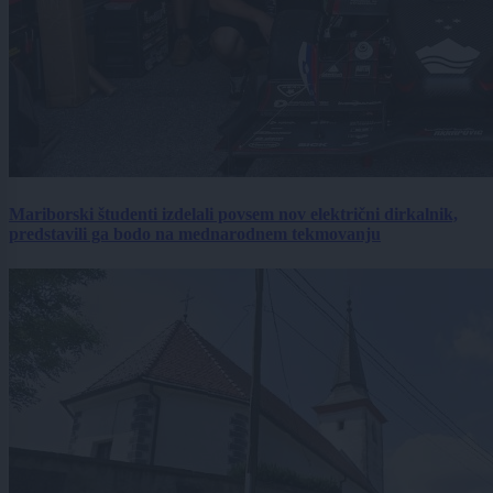
Mariborski študenti izdelali povsem nov električni dirkalnik,
predstavili ga bodo na mednarodnem tekmovanju