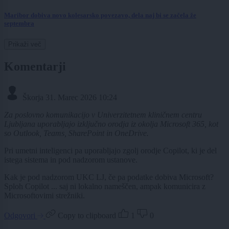
Maribor dobiva novo kolesarsko povezavo, dela naj bi se začela že
septembra
Prikaži več
Komentarji
Škorja
31. Marec 2026 10:24
Za poslovno komunikacijo v Univerzitetnem kliničnem centru
Ljubljana uporabljajo izključno orodja iz okolja Microsoft 365, kot
so Outlook, Teams, SharePoint in OneDrive.
Pri umetni inteligenci pa uporabljajo zgolj orodje Copilot, ki je del
istega sistema in pod nadzorom ustanove.
Kak je pod nadzorom UKC LJ, če pa podatke dobiva Microsoft?
Sploh Copilot ... saj ni lokalno nameščen, ampak komunicira z
Microsoftovimi strežniki.
Odgovori
Copy to clipboard
1
0