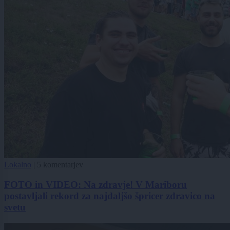
Lokalno
|
5 komentarjev
FOTO in VIDEO: Na zdravje! V Mariboru
postavljali rekord za najdaljšo špricer zdravico na
svetu