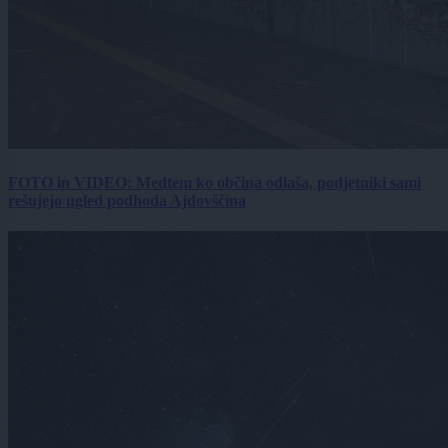
FOTO in VIDEO: Medtem ko občina odlaša, podjetniki sami
rešujejo ugled podhoda Ajdovščina