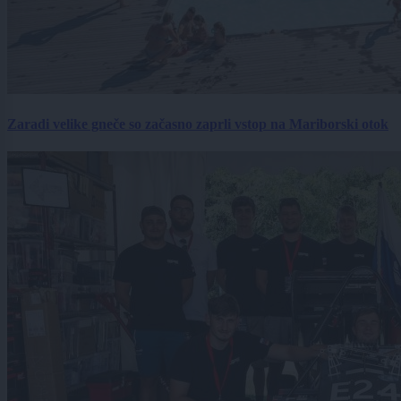
Zaradi velike gneče so začasno zaprli vstop na Mariborski otok