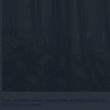
Umor avstrijske vplivnice, katere truplo so našli pri Majšperku,
dobiva nove razsežnosti