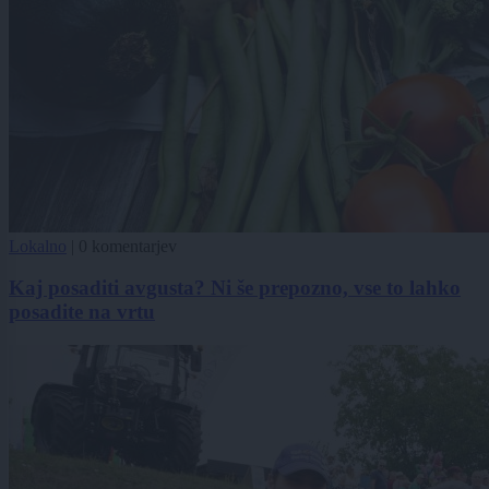
Lokalno
|
0 komentarjev
Kaj posaditi avgusta? Ni še prepozno, vse to lahko
posadite na vrtu