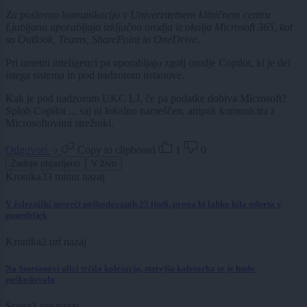
Za poslovno komunikacijo v Univerzitetnem kliničnem centru
Ljubljana uporabljajo izključno orodja iz okolja Microsoft 365, kot
so Outlook, Teams, SharePoint in OneDrive.
Pri umetni inteligenci pa uporabljajo zgolj orodje Copilot, ki je del
istega sistema in pod nadzorom ustanove.
Kak je pod nadzorom UKC LJ, če pa podatke dobiva Microsoft?
Sploh Copilot ... saj ni lokalno nameščen, ampak komunicira z
Microsoftovimi strežniki.
Odgovori
Copy to clipboard
1
0
Zadnje objavljeno
V živo
Kronika
33 minut nazaj
V železniški nesreči poškodovanih 25 ljudi, proga bi lahko bila odprta v
ponedeljek
Kronika
2 uri nazaj
Na Smetanovi ulici trčila kolesarja, starejša kolesarka se je hudo
poškodovala
Scena
3 ure nazaj