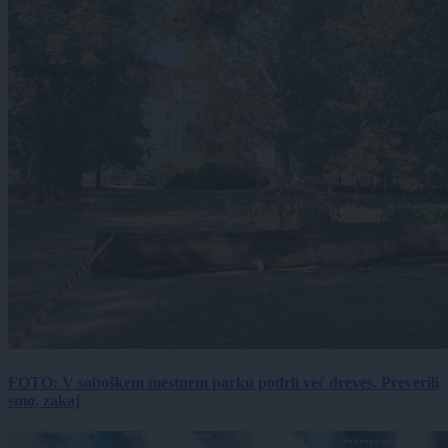
FOTO: V soboškem mestnem parku podrli več dreves. Preverili
smo, zakaj