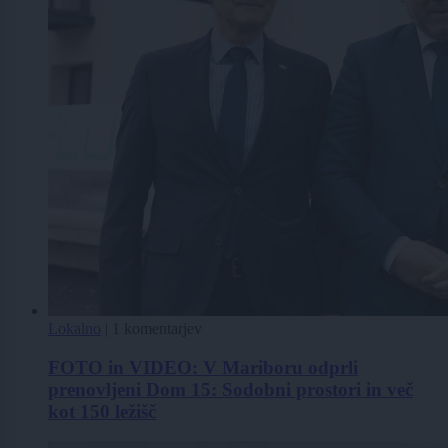
Lokalno
|
1 komentarjev
FOTO in VIDEO: V Mariboru odprli
prenovljeni Dom 15: Sodobni prostori in več
kot 150 ležišč