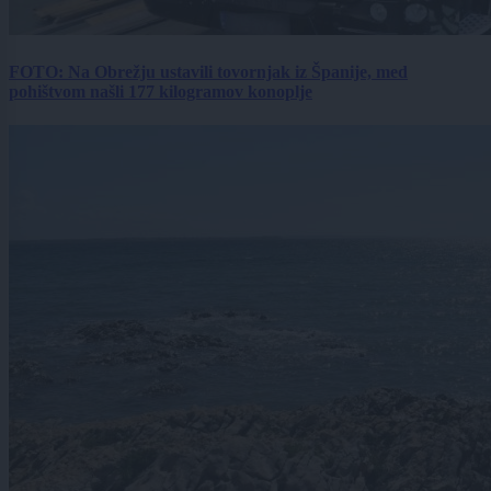
FOTO: Na Obrežju ustavili tovornjak iz Španije, med
pohištvom našli 177 kilogramov konoplje