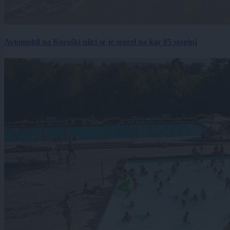
Avtomobil na Koroški ulici se je segrel na kar 85 stopinj