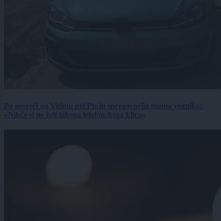
Po nesreči na Vidmu pri Ptuju spregovorila mama voznika:
»Nihče si ne želi takega telefonskega klica«