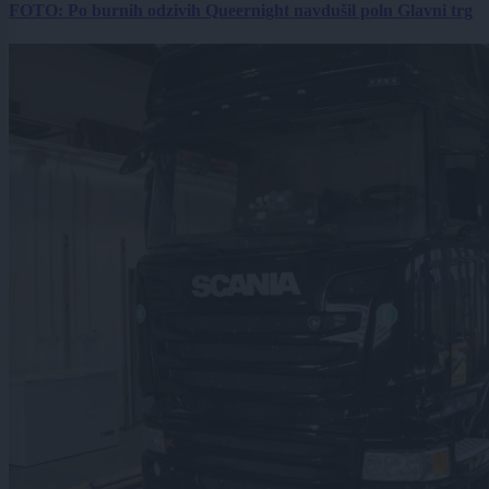
FOTO: Po burnih odzivih Queernight navdušil poln Glavni trg