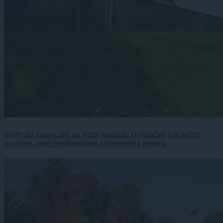
Štajerski župan gre po tretji mandat: Dokončati želi začete
projekte, med prednostnimi zdravstvena postaja