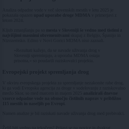
Analiza odpadne vode v več slovenskih mestih v letu 2025 je
pokazala opazen
upad uporabe droge MDMA
v primerjavi z
letom 2024.
Kljub zmanjšanju pa so
mesta v Sloveniji še vedno med tistimi z
najvišjimi masnimi obremenitvami
skupaj z Belgijo, Španijo in
Nizozemsko. Edino v Novi Gorici MDMA niso zaznali.
»Rezultati kažejo, da se navade uživanja drog v
Sloveniji spreminjajo, a uporaba MDMA ostaja
prisotna,« so poudarili raziskovalci projekta.
Evropejski projekt spremljanja drog
V okviru evropskega projekta za spremljanje nezakonite rabe drog,
ki ga vodi Evropska agencija za droge v sodelovanju z raziskovalno
mrežo Skor, so med marcem in majem 2025
analizirali dnevne
vzorce odpadne vode na območju čistilnih naprav v približno
115 mestih in naseljih po Evropi
.
Namen analize je bil raziskati navade uživanja drog med prebivalci.
Želiš biti vedno na tekočem? Prijavi se na novice in dvakrat