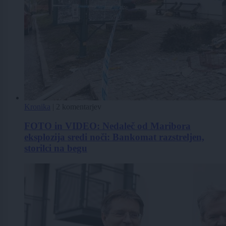
Kronika
|
2 komentarjev
FOTO in VIDEO: Nedaleč od Maribora
eksplozija sredi noči: Bankomat razstreljen,
storilci na begu