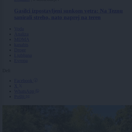
Gasilci izpostavljeni sunkom vetra: Na Teznu
sanirali streho, nato naprej na teren
Voda
Analiza
MDMA
kanabis
Droge
Ljubljana
Evropa
Deli
Facebook
X
WhatsApp
Pošlji