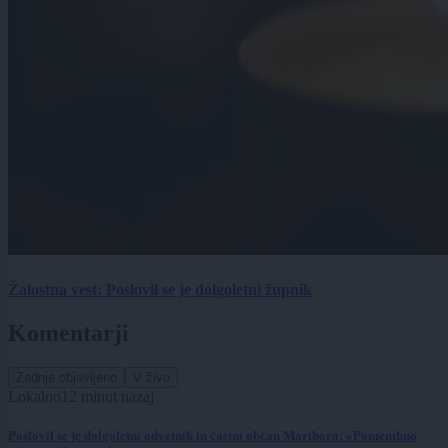
Žalostna vest: Poslovil se je dolgoletni župnik
Komentarji
Zadnje objavljeno
V živo
Lokalno
12 minut nazaj
Poslovil se je dolgoletni odvetnik in častni občan Maribora: »Pomembno