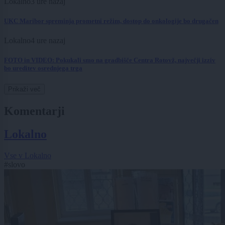
Lokalno
3 ure nazaj
UKC Maribor spreminja prometni režim, dostop do onkologije bo drugačen
Lokalno
4 ure nazaj
FOTO in VIDEO: Pokukali smo na gradbišče Centra Rotovž, največji izziv
bo ureditev osrednjega trga
Prikaži več
Komentarji
Lokalno
Vse v Lokalno
#slovo