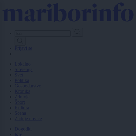
Skip
to
main
content
Prijavi se
Lokalno
Slovenija
Svet
Politika
Gospodarstvo
Kronika
Zdravje
Šport
Kultura
Scena
Zadnje novice
Dogodki
Igre