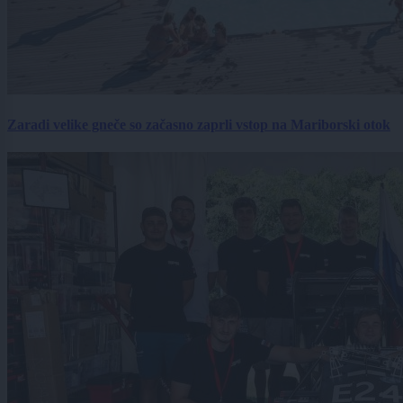
Zaradi velike gneče so začasno zaprli vstop na Mariborski otok