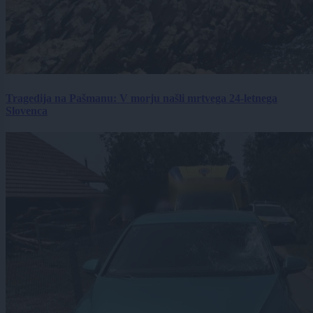
Tragedija na Pašmanu: V morju našli mrtvega 24-letnega
Slovenca