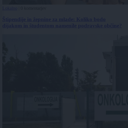
Lokalno
|
0 komentarjev
Štipendije in žepnine za mlade: Koliko bodo
dijakom in študentom namenile podravske občine?