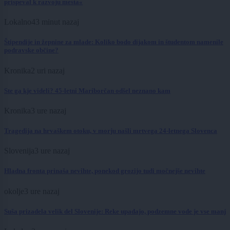
prispeval k razvoju mesta«
Lokalno
43 minut nazaj
Štipendije in žepnine za mlade: Koliko bodo dijakom in študentom namenile
podravske občine?
Kronika
2 uri nazaj
Ste ga kje videli? 45-letni Mariborčan odšel neznano kam
Kronika
3 ure nazaj
Tragedija na hrvaškem otoku, v morju našli mrtvega 24-letnega Slovenca
Slovenija
3 ure nazaj
Hladna fronta prinaša nevihte, ponekod grozijo tudi močnejše nevihte
okolje
3 ure nazaj
Suša prizadela velik del Slovenije: Reke upadajo, podzemne vode je vse manj