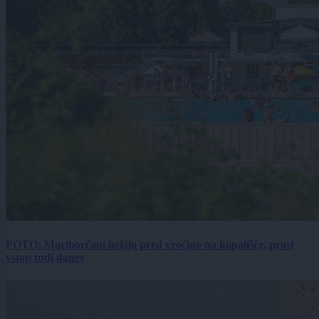
FOTO: Mariborčani bežijo pred vročino na kopališče, prost
vstop tudi danes