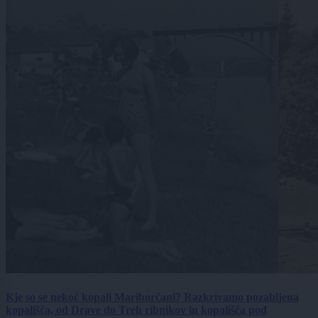
Kje so se nekoč kopali Mariborčani? Razkrivamo pozabljena
kopališča, od Drave do Treh ribnikov in kopališča pod