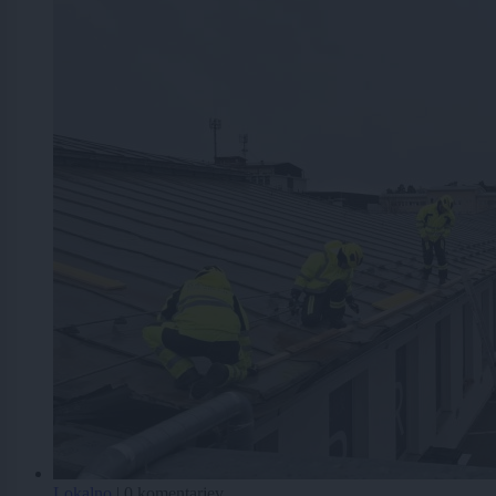
Lokalno
|
0 komentarjev