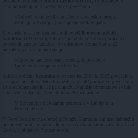
odstotkov poročalo o
upadu zaznav MDMA,
15 odstotkov o
stabilnem stanju in 23 odstotkov o povečanju.
»Največji upad je bil zabeležen v slovenskih mestih,
Nemčiji in Avstriji,« pojasnjujejo strokovnjaki.
Slovenska mesta so izstopala tudi po
višjih obremenitvah
kanabisa
. Od 63 evropskih mest jih je 33 odstotkov poročalo o
povečanju zaznav kanabisa, 44 odstotkov o zmanjšanju, 22
odstotkov pa o stabilnem stanju.
»Uporaba kanabisa ostaja močna, še posebej v
Ljubljani,« dodajajo raziskovalci.
Splošne količine
ketamina
so se med leti 2024 in 2025 povečale za
skoraj 41 odstotkov. Med 66 mestih jih je 40 poročalo o povečanju,
14 o stabilnem stanju, 12 pa o upadu. Najvišje obremenitve so bile
zabeležene v Belgiji, Nemčiji in na Nizozemskem.
V Sloveniji je bil ketamin prisoten le v Ljubljani in
Novem mestu.
V Novi Gorici ter na območju Domžal-Kamnika lani niso zabeležili
prisotnosti amfetamina, medtem ko so metamfetamin zaznali v Novi
Gorici, Ljubljani in Novem mestu.