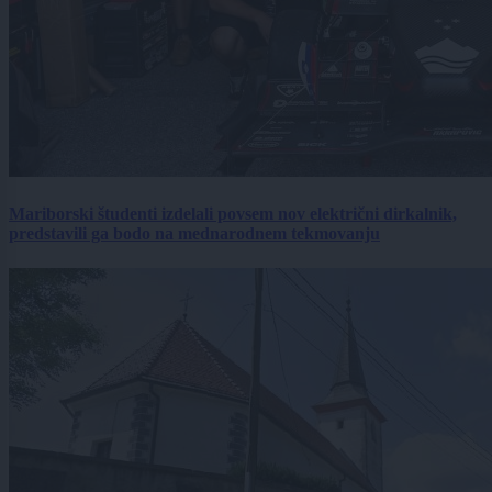
Mariborski študenti izdelali povsem nov električni dirkalnik,
predstavili ga bodo na mednarodnem tekmovanju