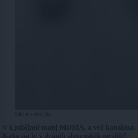
Slika je simbolična.
V Ljubljani manj MDMA, a več kanabisa.
Kako pa je v drugih slovenskih mestih?