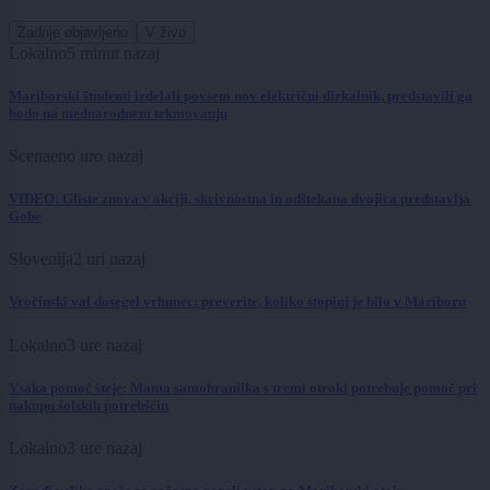
Zadnje objavljeno
V živo
Lokalno
5 minut nazaj
Mariborski študenti izdelali povsem nov električni dirkalnik, predstavili ga
bodo na mednarodnem tekmovanju
Scena
eno uro nazaj
VIDEO: Gliste znova v akciji, skrivnostna in odštekana dvojica predstavlja
Gobe
Slovenija
2 uri nazaj
Vročinski val dosegel vrhunec: preverite, koliko stopinj je bilo v Mariboru
Lokalno
3 ure nazaj
Vsaka pomoč šteje: Mama samohranilka s tremi otroki potrebuje pomoč pri
nakupu šolskih potrebščin
Lokalno
3 ure nazaj