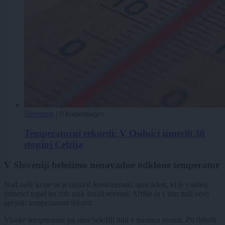
Slovenija
|
0 komentarjev
Temperaturni rekordi: V Osilnici izmerili 30
stopinj Celzija
V Sloveniji beležimo nenavadne odklone temperatur
Nad naše kraje se je razširil Sredozemski anticiklon, ki je s seboj
prinesel topel ter suh zrak iznad severne Afrike in s tem tudi novi
aprilski temperaturni rekord.
Visoke temperature pa smo beležili tudi v mesecu marcu. Po delnih