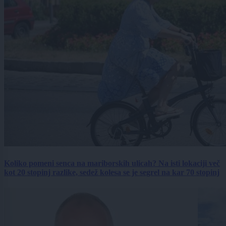
Koliko pomeni senca na mariborskih ulicah? Na isti lokaciji več
kot 20 stopinj razlike, sedež kolesa se je segrel na kar 70 stopinj