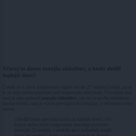
Včeraj in danes manjša ohladitev, a bodo sledili
toplejši dnevi
Četudi so v torek temperature segale vse do 27 stopinj Celzija, pa se
je ob tem začela pojavljati tudi koprenasta oblačnost. Včerajšnji dan
nam je tako prinesel
manjšo ohladitev
, saj nas je prešla oslabljena
hladna fronta, zato je včeraj prevladovalo oblačno, a večinoma suho
vreme.
»Sledili bodo spet bolj sončni in toplejši dnevi. Ob
koncu tedna bodo temperature marsikje ponovno
presegle 25 stopinj, v nedeljo bo v vzhodnih krajih
blizu 30 stopinj Celzija,« napoveduje Rok Nosan,