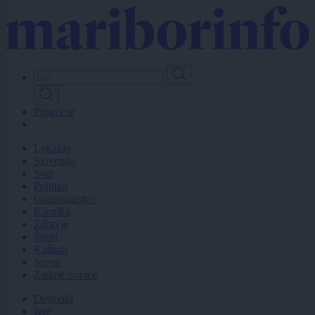
Skip
to
main
content
Prijavi se
Lokalno
Slovenija
Svet
Politika
Gospodarstvo
Kronika
Zdravje
Šport
Kultura
Scena
Zadnje novice
Dogodki
Igre