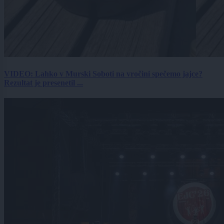
VIDEO: Lahko v Murski Soboti na vročini spečemo jajce?
Rezultat je presenetil ...