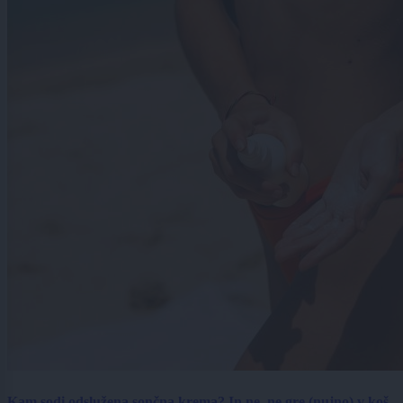
Kam sodi odslužena sončna krema? In ne, ne gre (nujno) v koš