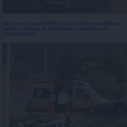
Kje so se nekoč kopali Mariborčani? Razkrivamo pozabljena
kopališča, od Drave do Treh ribnikov in kopališča pod
Mariborsko kočo