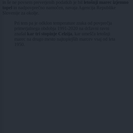
in še ne povsem preverjenih podatkih je bil
letošnji marec izjemno
topel
in nadpovprečno namočen, navaja Agencija Republike
Slovenije za okolje.
Pri tem pa je odklon temperature zraka od povprečja
primerjalnega obdobja 1991-2020 na državni ravni
znašal
kar tri stopinje Celzija
, kar umešča letošnji
marec na drugo mesto najtoplejših marcev vsaj od leta
1950.