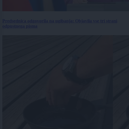
Predsednica odgovorila na ugibanja: Objavila vse tri strani
odpustnega pisma