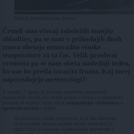
Slika je simbolična (foto: Bobo).
Četudi smo včeraj zabeležili manjšo
ohladitev, pa se nam v prihodnjih dneh
znova obetajo nenavadno visoke
temperature za ta čas. Velik preobrat
vremena pa se nam obeta naslednji teden,
ko nas bo prešla izrazita fronta. Kaj torej
napovedujejo meteorologi?
V nedeljo, 7. aprila, je Slovenija zabeležila zgodovinski
meteorološki mejnik. Na merilni postaji v Osilnici so termometri
pokazali 30 stopinj Celzija, kar je
najzgodnejša »tridesetica« v
zgodovini merjenj
v državi.
Ta nenavadno visoka temperatura, ki je bila izmerjena
sredi pomladi, presega prejšnji rekord, postavljen 23.
aprila 2018, in nakazuje na potencialne spremembe v