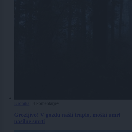
Kronika
|
4 komentarjev
Grozljivo! V gozdu našli truplo, moški umrl
nasilne smrti