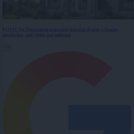
FOTO: Na Štajerskem naprodaj baročni dvorec z bogato
zgodovino, zanj želijo pol milijona