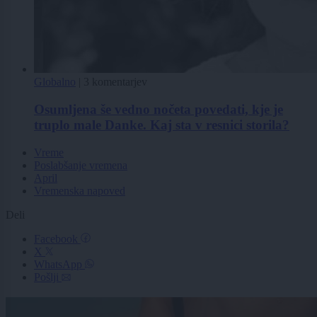
Globalno
|
3 komentarjev
Osumljena še vedno nočeta povedati, kje je
truplo male Danke. Kaj sta v resnici storila?
Vreme
Poslabšanje vremena
April
Vremenska napoved
Deli
Facebook
X
WhatsApp
Pošlji