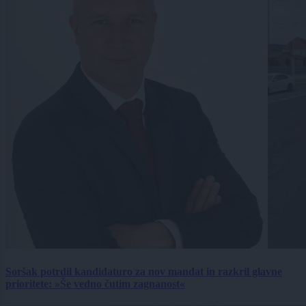
Soršak potrdil kandidaturo za nov mandat in razkril glavne
prioritete: »Še vedno čutim zagnanost«