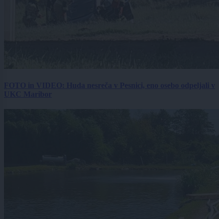
FOTO in VIDEO: Huda nesreča v Pesnici, eno osebo odpeljali v
UKC Maribor