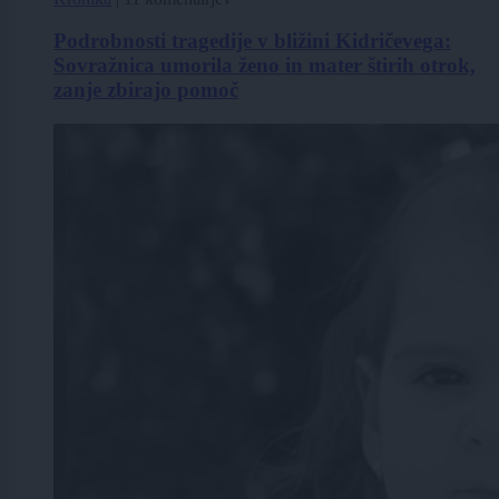
Podrobnosti tragedije v bližini Kidričevega:
Sovražnica umorila ženo in mater štirih otrok,
zanje zbirajo pomoč