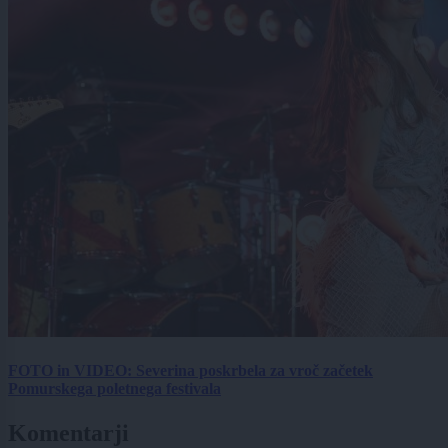
FOTO in VIDEO: Severina poskrbela za vroč začetek
Pomurskega poletnega festivala
Komentarji