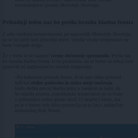
vremenoslovec portala
Meteoinfo Slovenija
.
Prihodnji teden nas bo prešla izrazita hladna fronta
Z zelo visokimi temperaturami, po napovedih
Meteoinfo Slovenija
,
pa se bo začel tudi prihodnji teden. Vendar visoke temperature ne
bodo vztrajale dolgo.
Že v torek se bo namreč
vreme občutenje spremenilo
. Prešla nas
bo izrazita hladna fronta, ki bo poskrbela, da se bomo za nekaj časa
poslovili od nadpovprečno visokih temperatur.
»Po torkovem prehodu fronte, ki bi nam lahko prinesel
tudi kar
obilne padavine in nizko mejo sneženja
,
bodo sledila precej hladna jutra, a zaenkrat ne kaže, da
bo udarila pozeba, popoldanske temperature pa se bodo
v prihodnjem tednu gibale okoli 15 stopinj Celzija, kar
pa je v bistvu zelo blizu povprečja za ta čas,« zaključuje
meteorolog Rok Nosan.