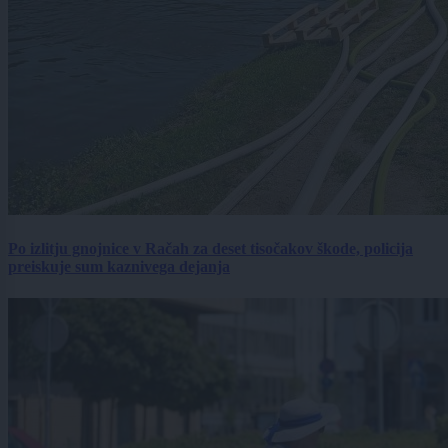
Po izlitju gnojnice v Račah za deset tisočakov škode, policija
preiskuje sum kaznivega dejanja