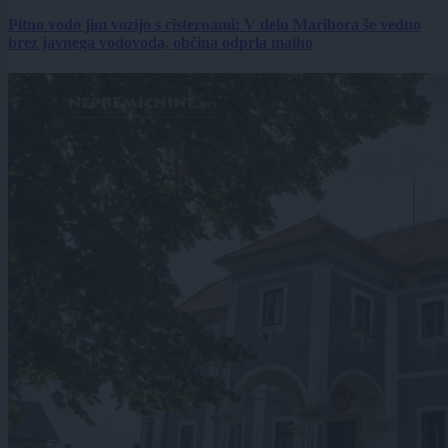
Pitno vodo jim vozijo s cisternami: V delu Maribora še vedno
brez javnega vodovoda, občina odprla malho