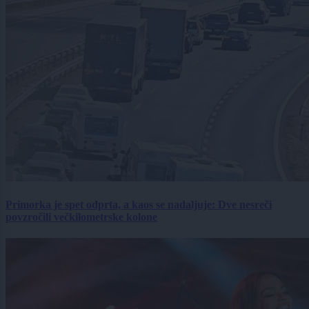
Primorka je spet odprta, a kaos se nadaljuje: Dve nesreči
povzročili večkilometrske kolone