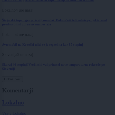
Zaradi velike gneče so začasno zaprli vstop na Mariborski otok
Lokalno
4 ure nazaj
Štajerski župan gre po tretji mandat: Dokončati želi začete projekte, med
prednostnimi zdravstvena postaja
Lokalno
4 ure nazaj
Avtomobil na Koroški ulici se je segrel na kar 85 stopinj
Slovenija
5 ur nazaj
Skoraj 40 stopinj! Vročinski val prinesel nove temperaturne rekorde po
Sloveniji
Prikaži več
Komentarji
Lokalno
Vse v Lokalno