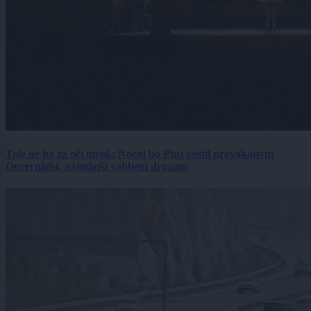
Tole ne bo za oči otrok: Nocoj bo Ptuj gostil provokativni
Queernight, najmlajši vabljeni drugam