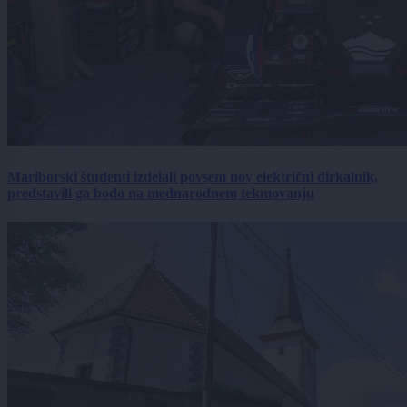
Mariborski študenti izdelali povsem nov električni dirkalnik,
predstavili ga bodo na mednarodnem tekmovanju