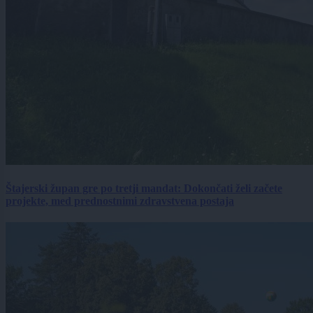
Štajerski župan gre po tretji mandat: Dokončati želi začete
projekte, med prednostnimi zdravstvena postaja