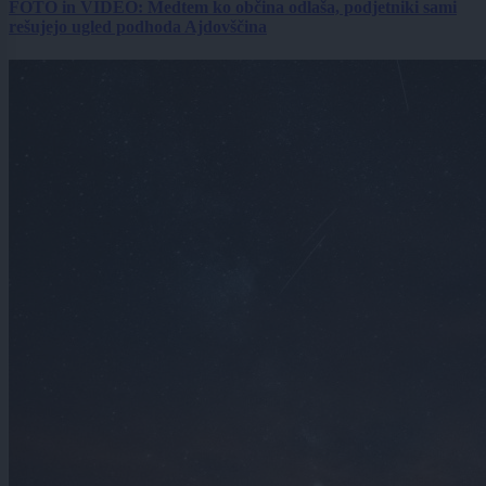
FOTO in VIDEO: Medtem ko občina odlaša, podjetniki sami
rešujejo ugled podhoda Ajdovščina