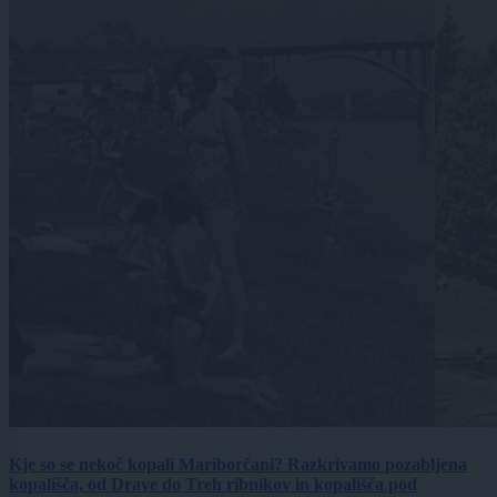
Kje so se nekoč kopali Mariborčani? Razkrivamo pozabljena
kopališča, od Drave do Treh ribnikov in kopališča pod