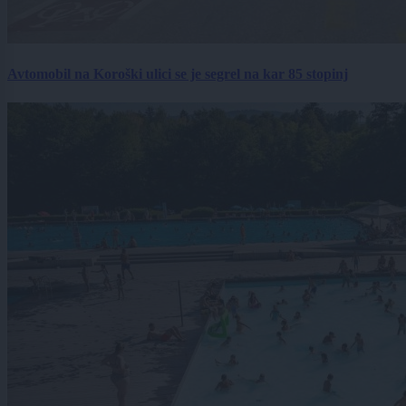
Avtomobil na Koroški ulici se je segrel na kar 85 stopinj