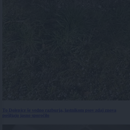
To Dolenjce še vedno razburja, lastnikom psov zdaj znova
pošiljajo jasno sporočilo