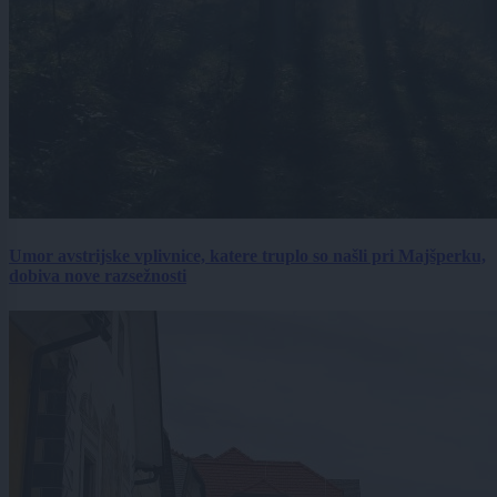
Umor avstrijske vplivnice, katere truplo so našli pri Majšperku,
dobiva nove razsežnosti