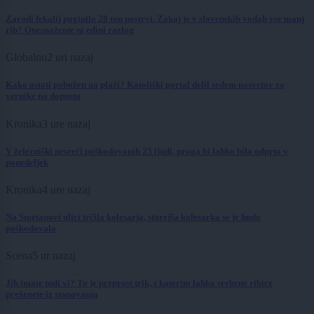
Zaradi fekalij poginilo 28 ton postrvi. Zakaj je v slovenskih vodah vse manj
rib? Onesnaženje ni edini razlog
Globalno
2 uri nazaj
Kako ostati pobožen na plaži? Katoliški portal delil sedem nasvetov za
vernike na dopustu
Kronika
3 ure nazaj
V železniški nesreči poškodovanih 25 ljudi, proga bi lahko bila odprta v
ponedeljek
Kronika
4 ure nazaj
Na Smetanovi ulici trčila kolesarja, starejša kolesarka se je hudo
poškodovala
Scena
5 ur nazaj
Jih imate tudi vi? To je preprost trik, s katerim lahko srebrne ribice
preženete iz stanovanja