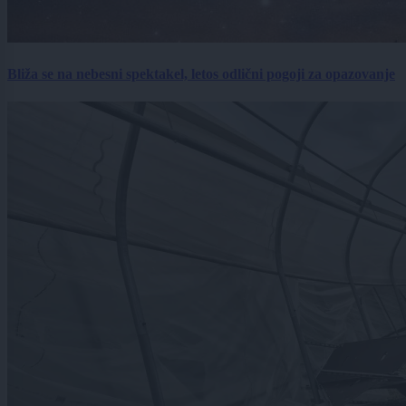
Bliža se na nebesni spektakel, letos odlični pogoji za opazovanje