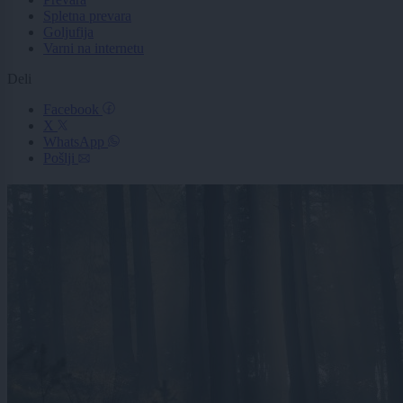
Spletna prevara
Goljufija
Varni na internetu
Deli
Facebook
X
WhatsApp
Pošlji