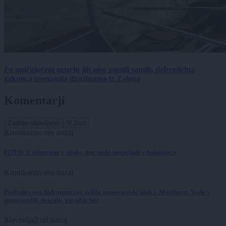
Po uničujočem neurju jih niso pustili samih, dobrodelna
zakonca pomagala družinama iz Zaloga
Komentarji
Zadnje objavljeno
V živo
Kronika
eno uro nazaj
FOTO: Z gliserjem v obalo, dve osebi prepeljali v bolnišnico
Kronika
eno uro nazaj
Poškodovana hidrantna cev zalila stanovanjski blok v Mariboru: Voda v
stanovanjih, dvigalu, garažni hiši
Slovenija
2 uri nazaj