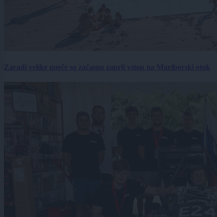
Zaradi velike gneče so začasno zaprli vstop na Mariborski otok