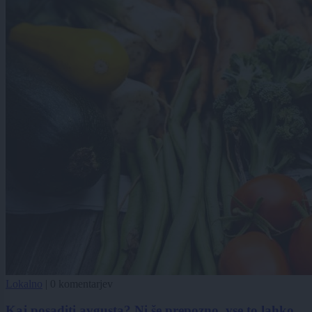
Lokalno
|
0 komentarjev
Kaj posaditi avgusta? Ni še prepozno, vse to lahko