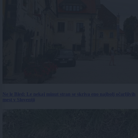
Ne le Bled: Le nekaj minut stran se skriva eno najbolj očarljivih
mest v Sloveniji