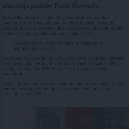
zlorablja podobo Pošte Slovenije.
Pošta Slovenije
je na svojem Facebook profilu opozorila, da se
ponovno širi lažna nagradna igra v njihovem imenu. Vsem, ki
prejmejo sporočilo, svetujejo, da na povezave ne klikate in vsebine
ne delite s svojimi kontakti ter ne plačujete ničesar.
»Gre za prevaro, Pošta Slovenije ne organizira te
nagradne igre,« so jasni.
Na prevaro so opozorili tudi na Facebook profilu Varni na internetu.
Kot pojasnjujejo, vas goljufi z obljubo o bogatih nagradah želijo
zvabiti v komercialni SMS klub oziroma
prevaro s skrito
naročnino
.
»Da bi 'dobili nagrado', morate najprej odgovoriti na nekaj trivialnih
vprašanj, nato igrati kratko igro in na koncu deliti povezavo s
prijatelji,« so razložili.