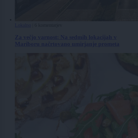
Lokalno
|
6 komentarjev
Za večjo varnost: Na sedmih lokacijah v
Mariboru načrtovano umirjanje prometa