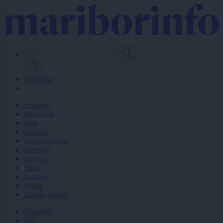
Skip
to
main
content
Prijavi se
Lokalno
Slovenija
Svet
Politika
Gospodarstvo
Kronika
Zdravje
Šport
Kultura
Scena
Zadnje novice
Dogodki
Igre