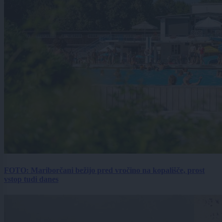
FOTO: Mariborčani bežijo pred vročino na kopališče, prost
vstop tudi danes