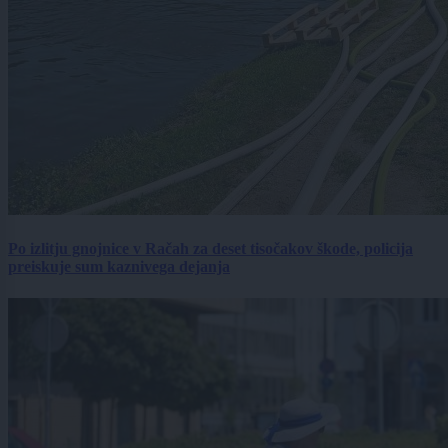
Po izlitju gnojnice v Račah za deset tisočakov škode, policija
preiskuje sum kaznivega dejanja