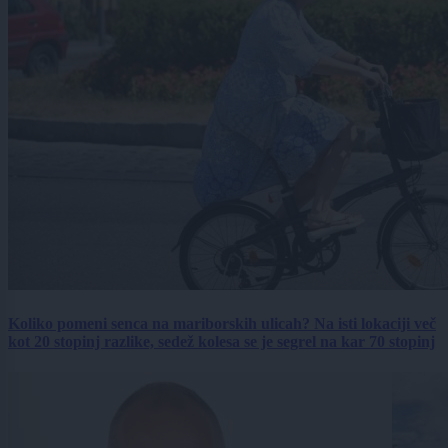
Koliko pomeni senca na mariborskih ulicah? Na isti lokaciji več
kot 20 stopinj razlike, sedež kolesa se je segrel na kar 70 stopinj