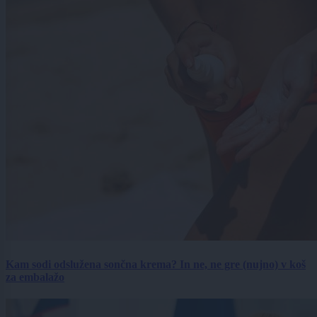
Kam sodi odslužena sončna krema? In ne, ne gre (nujno) v koš
za embalažo