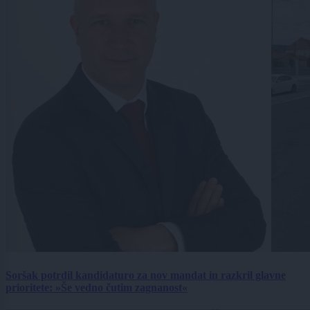
Soršak potrdil kandidaturo za nov mandat in razkril glavne
prioritete: »Še vedno čutim zagnanost«