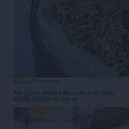
Slovenija
|
8 komentarjev
Ker tega ne dobijo v lekarnah, se slovenski
bolniki zatekajo na črni trg