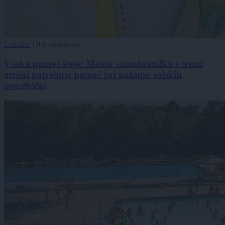
Lokalno
|
0 komentarjev
Vsaka pomoč šteje: Mama samohranilka s tremi
otroki potrebuje pomoč pri nakupu šolskih
potrebščin