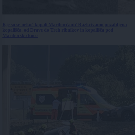
Kje so se nekoč kopali Mariborčani? Razkrivamo pozabljena
kopališča, od Drave do Treh ribnikov in kopališča pod
Mariborsko kočo