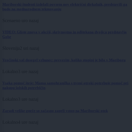
Mariborski študenti izdelali povsem nov električni dirkalnik, predstavili ga
bodo na mednarodnem tekmovanju
Scena
eno uro nazaj
VIDEO: Gliste znova v akciji, skrivnostna in odštekana dvojica predstavlja
Gobe
Slovenija
2 uri nazaj
Vročinski val dosegel vrhunec: preverite, koliko stopinj je bilo v Mariboru
Lokalno
3 ure nazaj
Vsaka pomoč šteje: Mama samohranilka s tremi otroki potrebuje pomoč pri
nakupu šolskih potrebščin
Lokalno
3 ure nazaj
Zaradi velike gneče so začasno zaprli vstop na Mariborski otok
Lokalno
4 ure nazaj