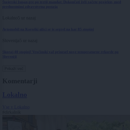
Štajerski župan gre po tretji mandat: Dokončati želi začete projekte, med
prednostnimi zdravstvena postaja
Lokalno
5 ur nazaj
Avtomobil na Koroški ulici se je segrel na kar 85 stopinj
Slovenija
5 ur nazaj
Skoraj 40 stopinj! Vročinski val prinesel nove temperaturne rekorde po
Sloveniji
Prikaži več
Komentarji
Lokalno
Vse v Lokalno
#dirkalnik