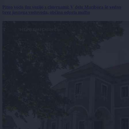
Pitno vodo jim vozijo s cisternami: V delu Maribora še vedno
brez javnega vodovoda, občina odprla malho