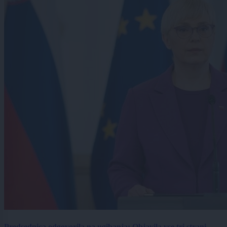
Predsednica odgovorila na ugibanja: Objavila vse tri strani