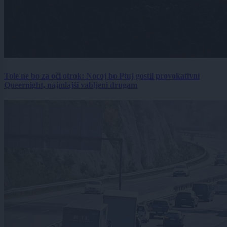
Tole ne bo za oči otrok: Nocoj bo Ptuj gostil provokativni
Queernight, najmlajši vabljeni drugam