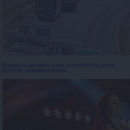
Primorka je spet odprta, a kaos se nadaljuje: Dve nesreči
povzročili večkilometrske kolone