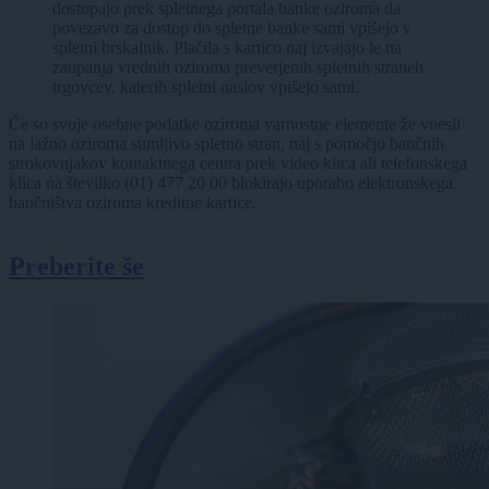
dostopajo prek spletnega portala banke oziroma da
povezavo za dostop do spletne banke sami vpišejo v
spletni brskalnik. Plačila s kartico naj izvajajo le na
zaupanja vrednih oziroma preverjenih spletnih straneh
trgovcev, katerih spletni naslov vpišejo sami.
Če so svoje osebne podatke oziroma varnostne elemente že vnesli
na lažno oziroma sumljivo spletno stran, naj s pomočjo bančnih
strokovnjakov kontaktnega centra prek video klica ali telefonskega
klica na številko (01) 477 20 00 blokirajo uporabo elektronskega
bančništva oziroma kreditne kartice.
Preberite še