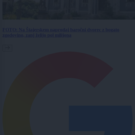
FOTO: Na Štajerskem naprodaj baročni dvorec z bogato
zgodovino, zanj želijo pol milijona