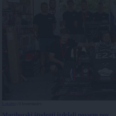
Lokalno
|
0 komentarjev
Mariborski študenti izdelali povsem nov