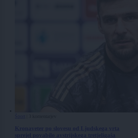
Šport
|
3 komentarjev
Kronaveter po slovesu od Ljudskega vrta
sprejel povabilo avstrijskega tretjeligaša