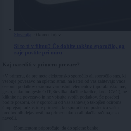
Slovenija
|
0 komentarjev
Si to ti v filmu? Če dobite takšno sporočilo, ga
raje pustite pri miru
Kaj narediti v primeru prevare?
»V primeru, da prejmete elektronsko sporočilo ali sporočilo sms, ki
vsebuje povezavo na spletno stran, na kateri od vas zahtevajo vnos
osebnih podatkov oziroma varnostnih elementov (uporabniško ime,
geslo, enkratno geslo OTP, številka plačilne kartice, koda CVC), ne
kliknite na povezavo in ne vpisujte svojih podatkov. Še posebej
bodite pozorni, če v sporočilu od vas zahtevajo takojšen oziroma
čimprejšnji odziv, in v primerih, ko sporočilo ni posledica vaših
predhodnih dejavnosti, na primer nakupa ali plačila računa,« so
navedli.
Komitentom priporočajo, da do spletne banke