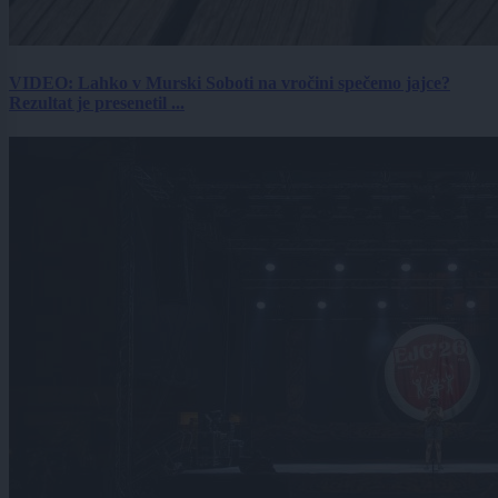
VIDEO: Lahko v Murski Soboti na vročini spečemo jajce?
Rezultat je presenetil ...