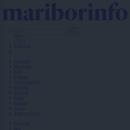
Skip
to
main
content
Prijavi se
Lokalno
Slovenija
Svet
Politika
Gospodarstvo
Kronika
Zdravje
Šport
Kultura
Scena
Zadnje novice
Dogodki
Igre