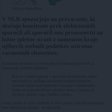
Slika je simbolična.
V NLB opozarjajo na prevarante, ki
skušajo komitente prek elektronskih
sporočil ali sporočil sms preusmeriti na
lažne spletne strani z namenom kraje
njihovih osebnih podatkov oziroma
varnostnih elementov.
Komitente pozivajo k previdnosti pri odpiranju povezav in
vpisovanju osebnih podatkov.
Kot so v banki zapisali v sporočilu komitentom, lahko
prevaranti na podlagi ukradenih osebnih podatkov
oziroma varnostnih elementov vstopijo v elektronsko
banko in nepooblaščeno nakažejo denar z računa ali
izvedejo plačilo s tujo plačilno kartico.
»Taka plačila je težko izslediti in žrtve prevar največkrat ostanejo
brez denarja na računu,« so opozorili.