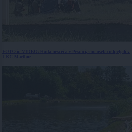
FOTO in VIDEO: Huda nesreča v Pesnici, eno osebo odpeljali v
UKC Maribor