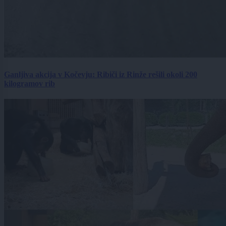
Ganljiva akcija v Kočevju: Ribiči iz Rinže rešili okoli 200
kilogramov rib