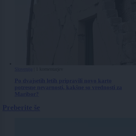
Slovenija
|
1 komentarjev
Po dvajsetih letih pripravili novo karto
potresne nevarnosti, kakšne so vrednosti za
Maribor?
Preberite še