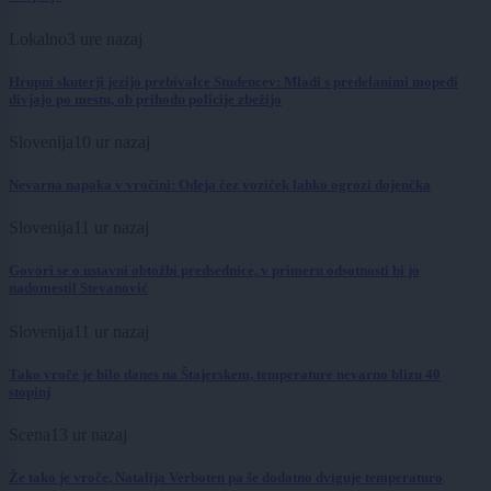
Lokalno
3 ure nazaj
Hrupni skuterji jezijo prebivalce Studencev: Mladi s predelanimi mopedi
divjajo po mestu, ob prihodu policije zbežijo
Slovenija
10 ur nazaj
Nevarna napaka v vročini: Odeja čez voziček lahko ogrozi dojenčka
Slovenija
11 ur nazaj
Govori se o ustavni obtožbi predsednice, v primeru odsotnosti bi jo
nadomestil Stevanović
Slovenija
11 ur nazaj
Tako vroče je bilo danes na Štajerskem, temperature nevarno blizu 40
stopinj
Scena
13 ur nazaj
Že tako je vroče, Natalija Verboten pa še dodatno dviguje temperaturo