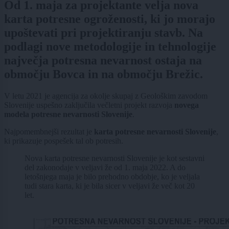
Od 1. maja za projektante velja nova
karta potresne ogroženosti, ki jo morajo
upoštevati pri projektiranju stavb. Na
podlagi nove metodologije in tehnologije
največja potresna nevarnost ostaja na
območju Bovca in na območju Brežic.
V letu 2021 je agencija za okolje skupaj z Geološkim zavodom
Slovenije uspešno zaključila večletni projekt razvoja
novega
modela potresne nevarnosti Slovenije
.
Najpomembnejši rezultat je
karta potresne nevarnosti Slovenije
,
ki prikazuje pospešek tal ob potresih.
Nova karta potresne nevarnosti Slovenije je kot sestavni
del zakonodaje v veljavi že od 1. maja 2022. A do
letošnjega maja je bilo prehodno obdobje, ko je veljala
tudi stara karta, ki je bila sicer v veljavi že več kot 20
let.