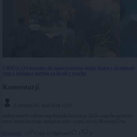
VIDEO: Od bazenov do zamrznjenega sadja: Kako v živalskem
vrtu Ljubljana skrbijo za živali v vročini
Komentarji
Z zmajem
05. Maj 2024 22:21
siolnet/trendi/vedezevanje/kitajski-horoskop-2024-zmaj-bo-prinesel-
sreco-tistim-ki-znajo-obvladati-sebe-/youtu.be/oA3RwtmqCOw
Odgovori
Copy to clipboard
1
3