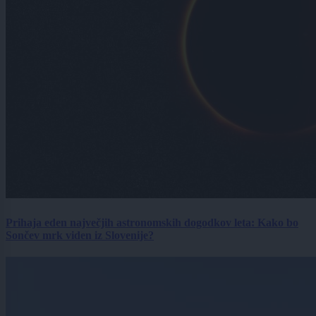
Prihaja eden največjih astronomskih dogodkov leta: Kako bo
Sončev mrk viden iz Slovenije?