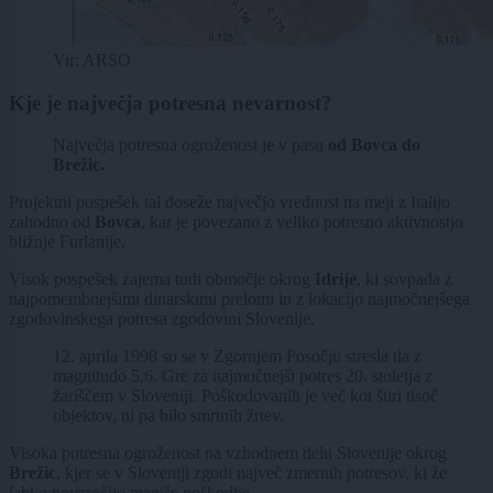
Vir: ARSO
Kje je največja potresna nevarnost?
Največja potresna ogroženost je v pasu
od Bovca do
Brežic.
Projektni pospešek tal doseže največjo vrednost na meji z Italijo
zahodno od
Bovca
, kar je povezano z veliko potresno aktivnostjo
bližnje Furlanije.
Visok pospešek zajema tudi območje okrog
Idrije
, ki sovpada z
najpomembnejšimi dinarskimi prelomi in z lokacijo najmočnejšega
zgodovinskega potresa zgodovini Slovenije.
12. aprila 1998 so se v Zgornjem Posočju stresla tla z
magnitudo 5,6. Gre za najmočnejši potres 20. stoletja z
žariščem v Sloveniji. Poškodovanih je več kot štiri tisoč
objektov, ni pa bilo smrtnih žrtev.
Visoka potresna ogroženost na vzhodnem delu Slovenije okrog
Brežic
, kjer se v Sloveniji zgodi največ zmernih potresov, ki že
lahko povzročijo manjše poškodbe.