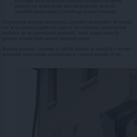
slovenske karte upoštevali možnost nastanka močnejših
potresov na opredeljenih aktivnih prelomih, ki so jih
opredelili strokovnjaki Geološkega zavoda Slovenije.
Ocenjevanje potresne nevarnosti z uporabo teh podatkov ne temelji
več le na potresni zgodovini, temveč se v izračunu upošteva tudi
možnost, da na opredeljenih prelomih zunaj znanih območij
pretekle seizmičnosti nastane močnejši potres.
Katalog potresov Slovenije in bližnje okolice so dopolnili z novimi
spoznanji zgodovinske seizmičnosti in s potresi zadnjih 20 let.