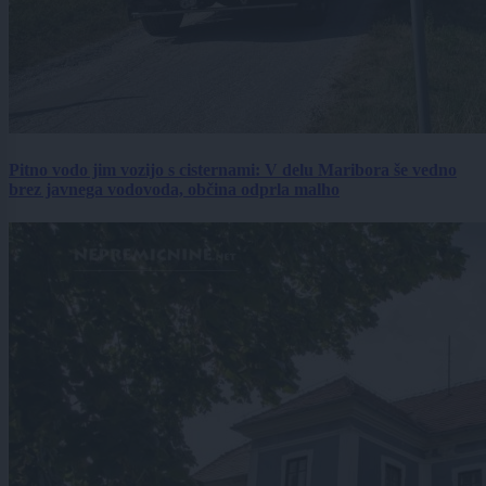
Pitno vodo jim vozijo s cisternami: V delu Maribora še vedno
brez javnega vodovoda, občina odprla malho