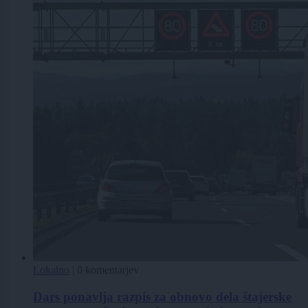
Lokalno
|
0 komentarjev
Dars ponavlja razpis za obnovo dela štajerske