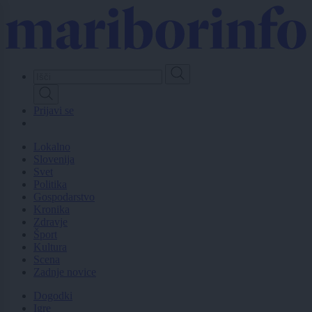
Skip
to
main
content
Prijavi se
Lokalno
Slovenija
Svet
Politika
Gospodarstvo
Kronika
Zdravje
Šport
Kultura
Scena
Zadnje novice
Dogodki
Igre