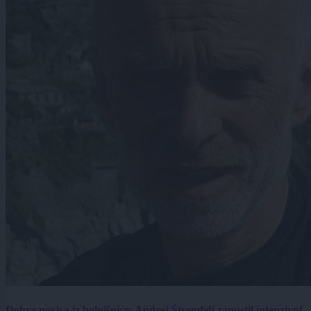
Dobra novica iz bolnišnice: Andrej Štremfelj zapustil intenzivni