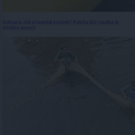
Kolesarja zbil avtomobil avtošole? Policija išče voznika in
očividca nesreče