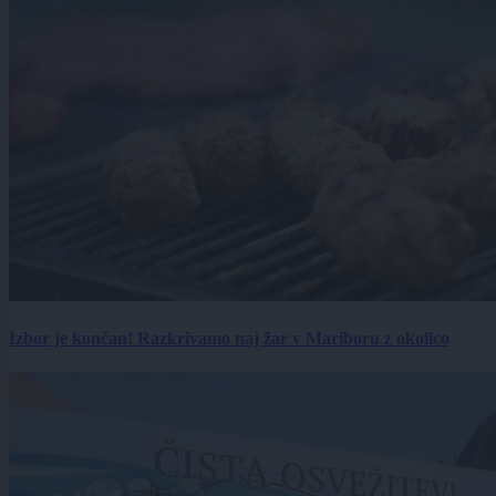
Izbor je končan! Razkrivamo naj žar v Mariboru z okolico