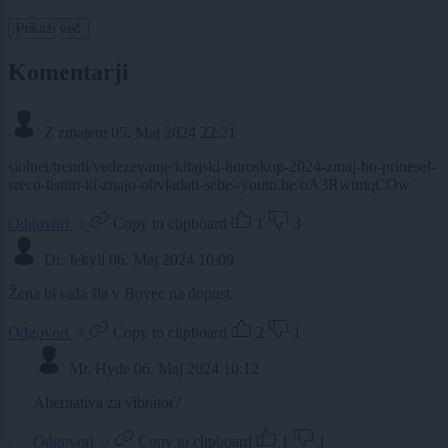
Prikaži več
Komentarji
Z zmajem
05. Maj 2024 22:21
siolnet/trendi/vedezevanje/kitajski-horoskop-2024-zmaj-bo-prinesel-
sreco-tistim-ki-znajo-obvladati-sebe-/youtu.be/oA3RwtmqCOw
Odgovori
Copy to clipboard
1
3
Dr. Jekyll
06. Maj 2024 10:09
Žena bi rada šla v Bovec na dopust.
Odgovori
Copy to clipboard
2
1
Mr. Hyde
06. Maj 2024 10:12
Alternativa za vibrator?
Odgovori
Copy to clipboard
1
1