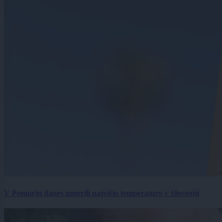
V Pomurju danes izmerili najvišjo temperaturo v Sloveniji