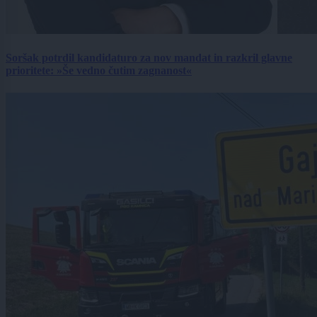
Soršak potrdil kandidaturo za nov mandat in razkril glavne
prioritete: »Še vedno čutim zagnanost«