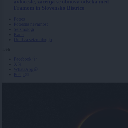
avtoceste, začenja se obnova odseka med
Framom in Slovensko Bistrico
Potres
Potresna nevarnost
Seizmologi
Karta
Urad za seizmologijo
Deli
Facebook
X
WhatsApp
Pošlji