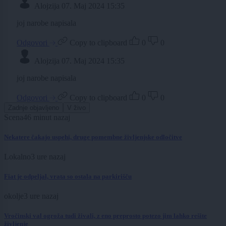
Alojzija
07. Maj 2024 15:35
joj narobe napisala
Odgovori
Copy to clipboard
0
0
Alojzija
07. Maj 2024 15:35
joj narobe napisala
Odgovori
Copy to clipboard
0
0
Zadnje objavljeno
V živo
Scena
46 minut nazaj
Nekatere čakajo uspehi, druge pomembne življenjske odločitve
Lokalno
3 ure nazaj
Fiat je odpeljal, vrata so ostala na parkirišču
okolje
3 ure nazaj
Vročinski val ogroža tudi živali, z eno preprosto potezo jim lahko rešite
življenje