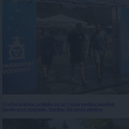
Vročina pritiska, pršilnika pa ni: Vodna meglica nazadnje
hladila pred epidemijo, Maribor širi mrežo pitnikov