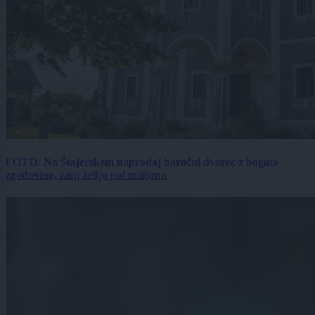
FOTO: Na Štajerskem naprodaj baročni dvorec z bogato
zgodovino, zanj želijo pol milijona