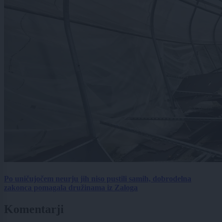
Po uničujočem neurju jih niso pustili samih, dobrodelna
zakonca pomagala družinama iz Zaloga
Komentarji