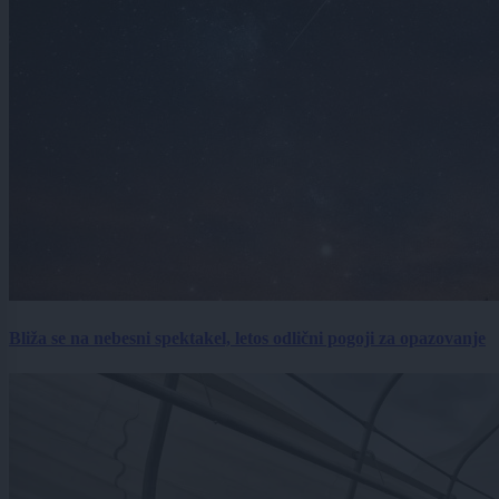
Bliža se na nebesni spektakel, letos odlični pogoji za opazovanje