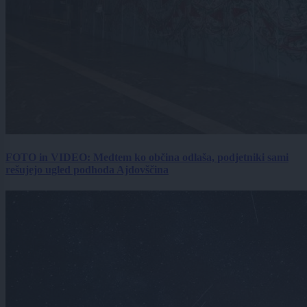
FOTO in VIDEO: Medtem ko občina odlaša, podjetniki sami
rešujejo ugled podhoda Ajdovščina