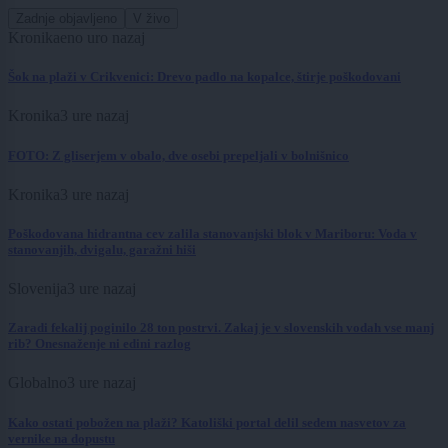
Zadnje objavljeno
V živo
Kronika
eno uro nazaj
Šok na plaži v Crikvenici: Drevo padlo na kopalce, štirje poškodovani
Kronika
3 ure nazaj
FOTO: Z gliserjem v obalo, dve osebi prepeljali v bolnišnico
Kronika
3 ure nazaj
Poškodovana hidrantna cev zalila stanovanjski blok v Mariboru: Voda v
stanovanjih, dvigalu, garažni hiši
Slovenija
3 ure nazaj
Zaradi fekalij poginilo 28 ton postrvi. Zakaj je v slovenskih vodah vse manj
rib? Onesnaženje ni edini razlog
Globalno
3 ure nazaj
Kako ostati pobožen na plaži? Katoliški portal delil sedem nasvetov za
vernike na dopustu