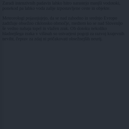
Zaradi intenzivnih padavin lahko hitro narastejo manjši vodotoki,
ponekod pa lahko voda zalije izpostavljene ceste in objekte.
Meteorologi pojasnjujejo, da se nad zahodno in srednjo Evropo
zadržuje obsežno ciklonsko območje, medtem ko se nad Slovenijo
še vedno nahaja topel in vlažen zrak. Ob dotoku nekoliko
hladnejšega zraka v višinah so ustvarjeni pogoji za razvoj krajevnih
neviht, čeprav za zdaj ni pričakovati obsežnejših neurij.