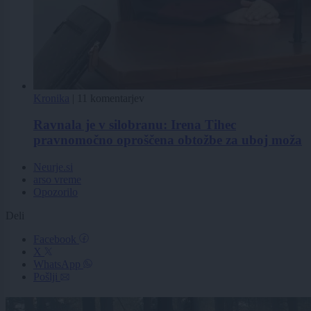
Kronika
|
11 komentarjev
Ravnala je v silobranu: Irena Tihec
pravnomočno oproščena obtožbe za uboj moža
Neurje.si
arso vreme
Opozorilo
Deli
Facebook
X
WhatsApp
Pošlji