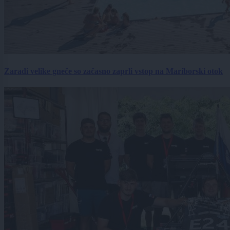
Zaradi velike gneče so začasno zaprli vstop na Mariborski otok