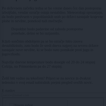
Po deževnem začetku tedna se bo vreme danes čez dan postopoma
izboljšalo, vendar ozračje ostaja nestabilno. Meteorologi opozarjajo,
da bodo predvsem v popoldanskih urah po državi nastajale krajevne
plohe in nevihte, ponekod tudi močnejše.
Dopoldne bodo padavine od zahoda postopoma
ponehale, delno se bo razjasnilo.
Kljub sončnim obdobjem pa se bo ozračje hitro znova
destabiliziralo, zato bodo že sredi dneva najprej na severu države
nastajale nove nevihte, ki se bodo nato pomikale proti jugu in
jugovzhodu.
Najvišje dnevne temperature bodo dosegle od 20 do 24 stopinj
Celzija, na Primorskem pa do 27 stopinj.
Želiš biti vedno na tekočem? Prijavi se na novice in dvakrat
tedensko v svoj email nabiralnik prejmi pregled svežih novic.
E-naslov
CAPTCHA
Nisem robot