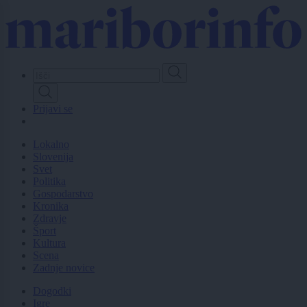
Skip
to
main
content
Prijavi se
Lokalno
Slovenija
Svet
Politika
Gospodarstvo
Kronika
Zdravje
Šport
Kultura
Scena
Zadnje novice
Dogodki
Igre