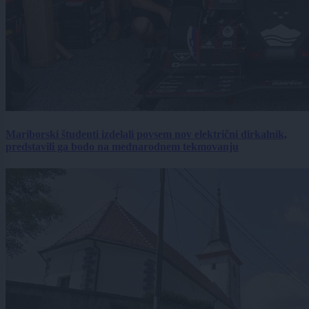
Mariborski študenti izdelali povsem nov električni dirkalnik,
predstavili ga bodo na mednarodnem tekmovanju