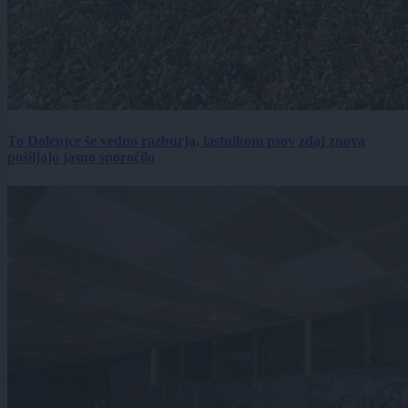
To Dolenjce še vedno razburja, lastnikom psov zdaj znova
pošiljajo jasno sporočilo