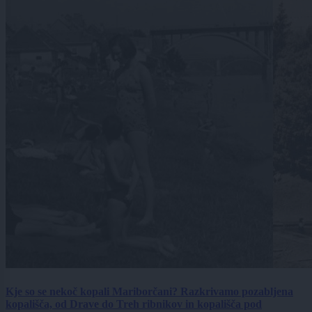
Kje so se nekoč kopali Mariborčani? Razkrivamo pozabljena
kopališča, od Drave do Treh ribnikov in kopališča pod