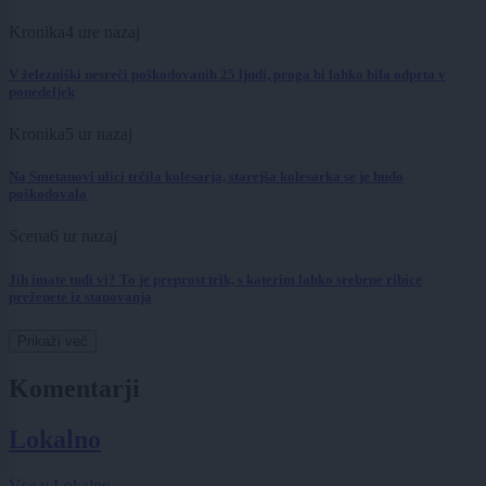
Kronika
4 ure nazaj
V železniški nesreči poškodovanih 25 ljudi, proga bi lahko bila odprta v
ponedeljek
Kronika
5 ur nazaj
Na Smetanovi ulici trčila kolesarja, starejša kolesarka se je hudo
poškodovala
Scena
6 ur nazaj
Jih imate tudi vi? To je preprost trik, s katerim lahko srebrne ribice
preženete iz stanovanja
Prikaži več
Komentarji
Lokalno
Vse v Lokalno