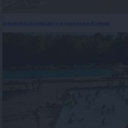
Avtomobil na Koroški ulici se je segrel na kar 85 stopinj