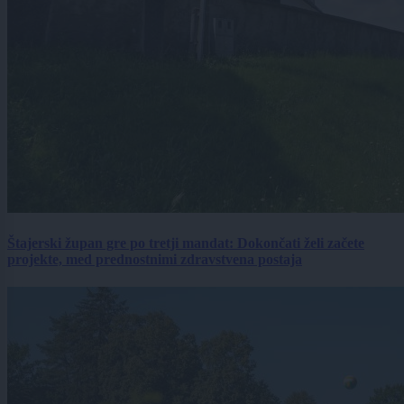
Štajerski župan gre po tretji mandat: Dokončati želi začete
projekte, med prednostnimi zdravstvena postaja