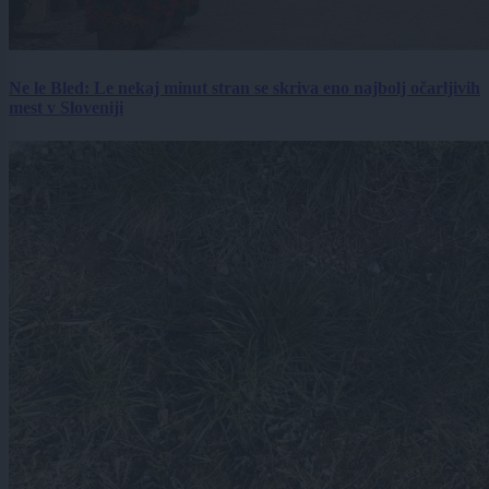
Ne le Bled: Le nekaj minut stran se skriva eno najbolj očarljivih
mest v Sloveniji