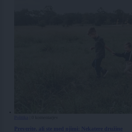
Politika
|
0 komentarjev
Preverite, ali ste med njimi: Nekatere družine