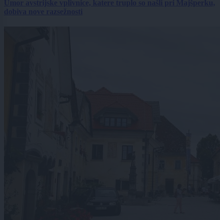
Umor avstrijske vplivnice, katere truplo so našli pri Majšperku,
dobiva nove razsežnosti