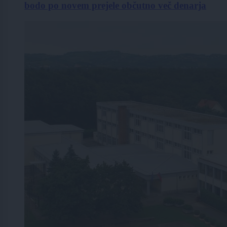
bodo po novem prejele občutno več denarja