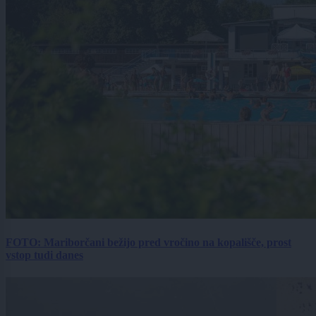
FOTO: Mariborčani bežijo pred vročino na kopališče, prost
vstop tudi danes