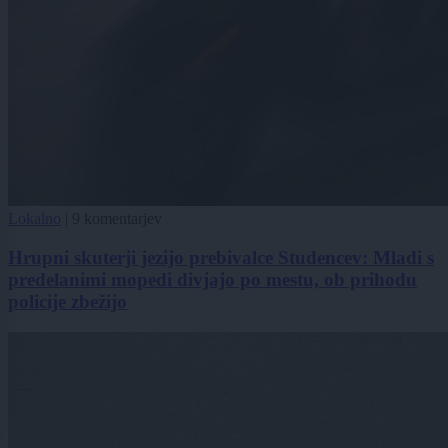
Lokalno
|
9 komentarjev
Hrupni skuterji jezijo prebivalce Studencev: Mladi s
predelanimi mopedi divjajo po mestu, ob prihodu
policije zbežijo