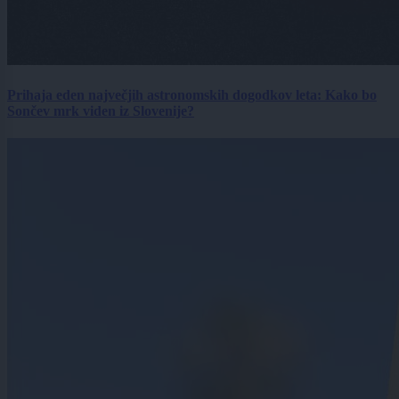
Prihaja eden največjih astronomskih dogodkov leta: Kako bo
Sončev mrk viden iz Slovenije?