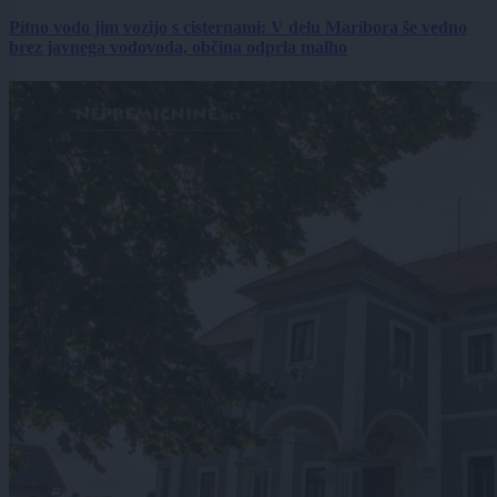
Pitno vodo jim vozijo s cisternami: V delu Maribora še vedno
brez javnega vodovoda, občina odprla malho