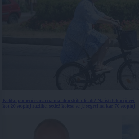
Koliko pomeni senca na mariborskih ulicah? Na isti lokaciji več
kot 20 stopinj razlike, sedež kolesa se je segrel na kar 70 stopinj