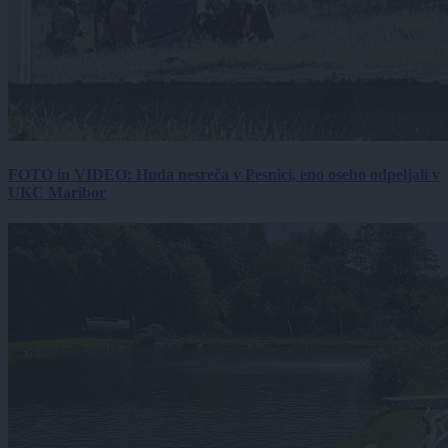
FOTO in VIDEO: Huda nesreča v Pesnici, eno osebo odpeljali v
UKC Maribor