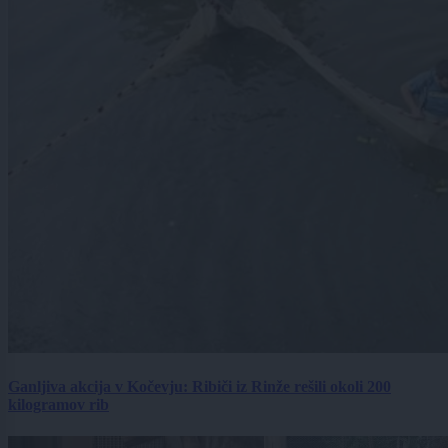
Ganljiva akcija v Kočevju: Ribiči iz Rinže rešili okoli 200
kilogramov rib