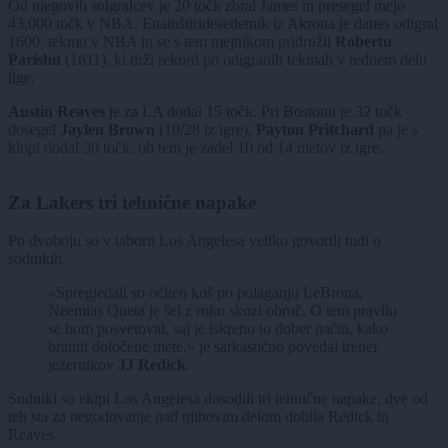
Od njegovih soigralcev je 20 točk zbral James in presegel mejo
43.000 točk v NBA. Enainštiridesetletnik iz Akrona je danes odigral
1600. tekmo v NBA in se s tem mejnikom pridružil
Robertu
Parishu
(1611), ki drži rekord po odigranih tekmah v rednem delu
lige.
Austin Reaves
je za LA dodal 15 točk. Pri Bostonu je 32 točk
dosegel
Jaylen Brown
(10/28 iz igre),
Payton Pritchard
pa je s
klopi dodal 30 točk, ob tem je zadel 10 od 14 metov iz igre.
Za Lakers tri tehnične napake
Po dvoboju so v taboru Los Angelesa veliko govorili tudi o
sodnikih.
»Spregledali so očiten koš po polaganju LeBrona.
Neemias Queta je šel z roko skozi obroč. O tem pravilu
se bom posvetoval, saj je iskreno to dober način, kako
braniti določene mete,« je sarkastično povedal trener
jezernikov
JJ Redick
.
Sodniki so ekipi Los Angelesa dosodili tri tehnične napake, dve od
teh sta za negodovanje nad njihovim delom dobila Redick in
Reaves.