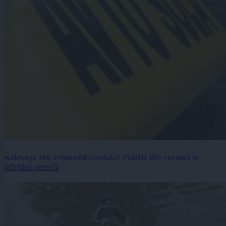
Kolesarja zbil avtomobil avtošole? Policija išče voznika in
očividca nesreče