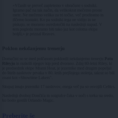
»Včasih se preveč zapletemo v obračune s sodniki.
Igramo pač na tak način, da velikokrat mečemo proste
mete. Ne mečemo veliko za tri točke, več prodiramo in
iščemo kontakt. Ko pa sodniki tega ne vidijo in ne
piskajo, se moramo osredotočiti na naslednji napad. V
tem pogledu moramo biti tako jaz kot celotna ekipa
boljši,« je priznal Reaves.
Poklon nekdanjemu trenerju
Domačini so se med polčasom poklonili nekdanjemu trenerju
Patu
Rileyju
in razkrili njegov kip pred dvorano. Zdaj 80-letni Riley, ki
je predsednik ekipe Miami Heat, je jezernike med drugim popeljal
do štirih naslovov prvaka v 80. letih prejšnjega stoletja, takrat so bili
znani kot »Showtime Lakers".
Skupaj imajo jezerniki 17 naslovov, enega več pa so osvojili Celtics.
Naslednji dvoboj Dončića in soigralce čaka v noči s torka na sredo,
ko bodo gostili Orlando Magic.
Preberite še