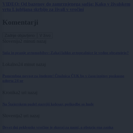
VIDEO: Od bazenov do zamrznjenega sadja: Kako v živalskem
vrtu Ljubljana skrbijo za živali v vročini
Komentarji
Zadnje objavljeno
V živo
Slovenija
2 minuti nazaj
Suša in pranje avtomobilov: Zakaj lahko avtopralnice še vedno obratujejo?
Lokalno
24 minut nazaj
Pomembna novost za študente! Čitalnica ČUK bo v času izpitov poskusno
odprta 24 ur
Kronika
2 uri nazaj
Na Štajerskem padel starejši kolesar, poškodbe so hude
Slovenija
2 uri nazaj
Devet dni peklenske vročine je skoraj za nami, a obstaja ena zanka