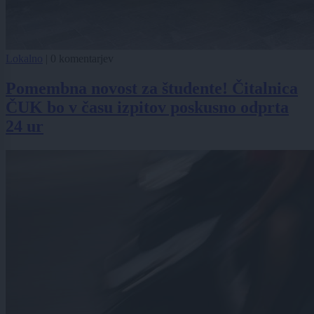
Lokalno
|
0 komentarjev
Pomembna novost za študente! Čitalnica
ČUK bo v času izpitov poskusno odprta
24 ur