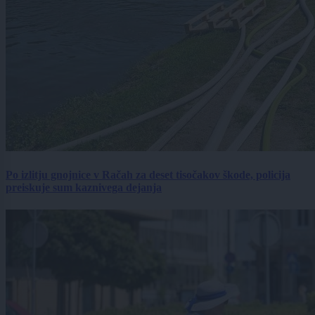
Po izlitju gnojnice v Račah za deset tisočakov škode, policija
preiskuje sum kaznivega dejanja