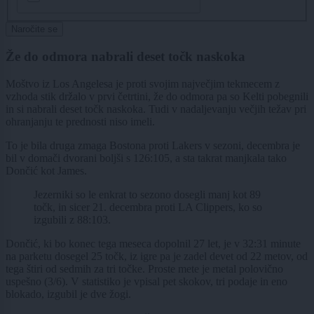
Naročite se
Že do odmora nabrali deset točk naskoka
Moštvo iz Los Angelesa je proti svojim največjim tekmecem z
vzhoda stik držalo v prvi četrtini, že do odmora pa so Kelti pobegnili
in si nabrali deset točk naskoka. Tudi v nadaljevanju večjih težav pri
ohranjanju te prednosti niso imeli.
To je bila druga zmaga Bostona proti Lakers v sezoni, decembra je
bil v domači dvorani boljši s 126:105, a sta takrat manjkala tako
Dončić kot James.
Jezerniki so le enkrat to sezono dosegli manj kot 89
točk, in sicer 21. decembra proti LA Clippers, ko so
izgubili z 88:103.
Dončić, ki bo konec tega meseca dopolnil 27 let, je v 32:31 minute
na parketu dosegel 25 točk, iz igre pa je zadel devet od 22 metov, od
tega štiri od sedmih za tri točke. Proste mete je metal polovično
uspešno (3/6). V statistiko je vpisal pet skokov, tri podaje in eno
blokado, izgubil je dve žogi.