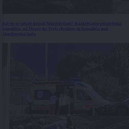
Kje so se nekoč kopali Mariborčani? Razkrivamo pozabljena
kopališča, od Drave do Treh ribnikov in kopališča pod
Mariborsko kočo