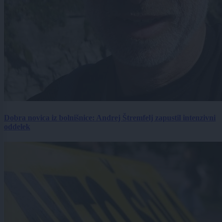
Dobra novica iz bolnišnice: Andrej Štremfelj zapustil intenzivni
oddelek