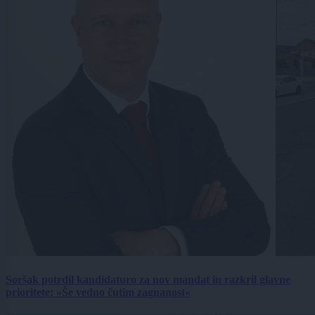
Soršak potrdil kandidaturo za nov mandat in razkril glavne
prioritete: »Še vedno čutim zagnanost«