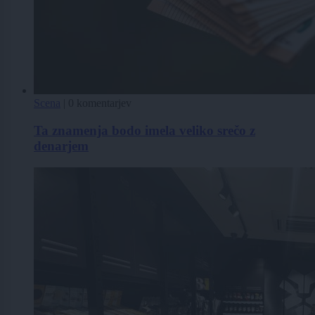
Scena
|
0 komentarjev
Ta znamenja bodo imela veliko srečo z
denarjem