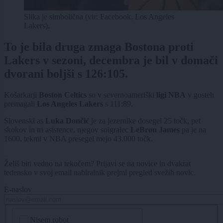
Slika je simbolična (vir: Facebook, Los Angeles
Lakers).
To je bila druga zmaga Bostona proti
Lakers v sezoni, decembra je bil v domači
dvorani boljši s 126:105.
Košarkarji
Boston Celtics
so v severnoameriški
ligi NBA
v gosteh
premagali
Los Angeles Lakers
s 111:89.
Slovenski as
Luka Dončić
je za jezernike dosegel 25 točk, pet
skokov in tri asistence, njegov soigralec
LeBron James
pa je na
1600. tekmi v NBA presegel mejo 43.000 točk.
Želiš biti vedno na tekočem? Prijavi se na novice in dvakrat
tedensko v svoj email nabiralnik prejmi pregled svežih novic.
E-naslov
CAPTCHA
Nisem robot