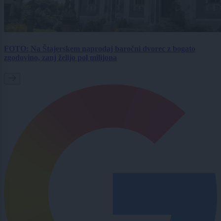
FOTO: Na Štajerskem naprodaj baročni dvorec z bogato
zgodovino, zanj želijo pol milijona