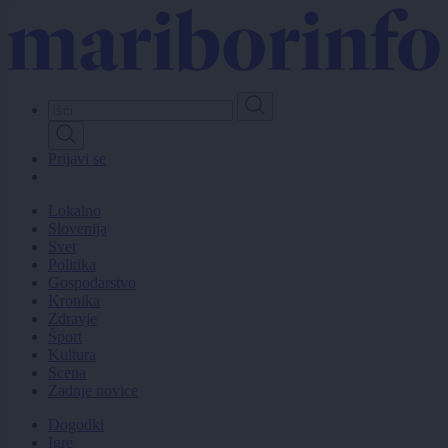
Skip
to
main
content
Prijavi se
Lokalno
Slovenija
Svet
Politika
Gospodarstvo
Kronika
Zdravje
Šport
Kultura
Scena
Zadnje novice
Dogodki
Igre