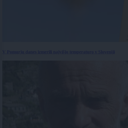
V Pomurju danes izmerili najvišjo temperaturo v Sloveniji