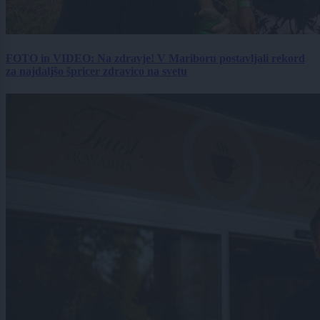
FOTO in VIDEO: Na zdravje! V Mariboru postavljali rekord
za najdaljšo špricer zdravico na svetu