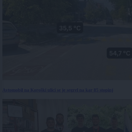
Avtomobil na Koroški ulici se je segrel na kar 85 stopinj