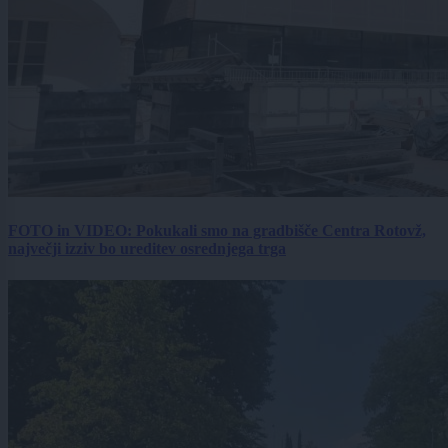
FOTO in VIDEO: Pokukali smo na gradbišče Centra Rotovž,
največji izziv bo ureditev osrednjega trga