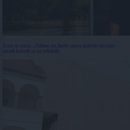
Trust se vrača: »Želimo, da ljudje znova doživijo občutke,
zaradi katerih so ga vzljubili«