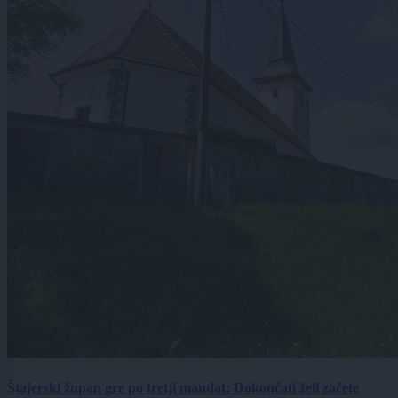
Štajerski župan gre po tretji mandat: Dokončati želi začete