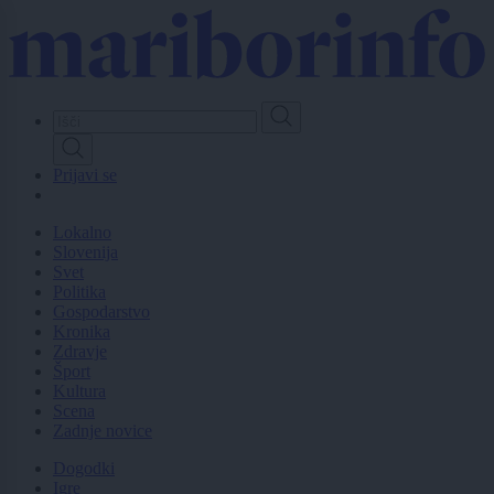
Skip
to
main
content
Prijavi se
Lokalno
Slovenija
Svet
Politika
Gospodarstvo
Kronika
Zdravje
Šport
Kultura
Scena
Zadnje novice
Dogodki
Igre