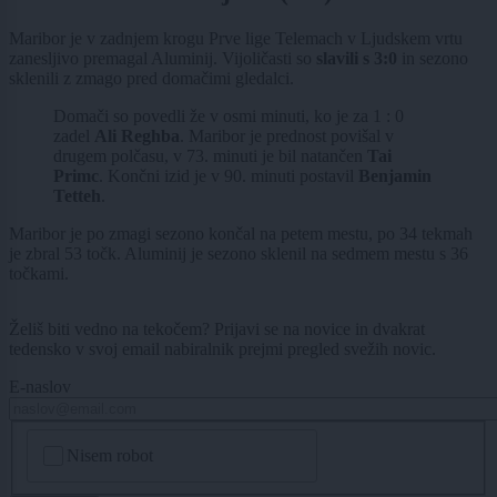
Maribor je v zadnjem krogu Prve lige Telemach v Ljudskem vrtu
zanesljivo premagal Aluminij. Vijoličasti so
slavili s 3:0
in sezono
sklenili z zmago pred domačimi gledalci.
Domači so povedli že v osmi minuti, ko je za 1 : 0
zadel
Ali Reghba
. Maribor je prednost povišal v
drugem polčasu, v 73. minuti je bil natančen
Tai
Primc
. Končni izid je v 90. minuti postavil
Benjamin
Tetteh
.
Maribor je po zmagi sezono končal na petem mestu, po 34 tekmah
je zbral 53 točk. Aluminij je sezono sklenil na sedmem mestu s 36
točkami.
Želiš biti vedno na tekočem? Prijavi se na novice in dvakrat
tedensko v svoj email nabiralnik prejmi pregled svežih novic.
E-naslov
CAPTCHA
Nisem robot