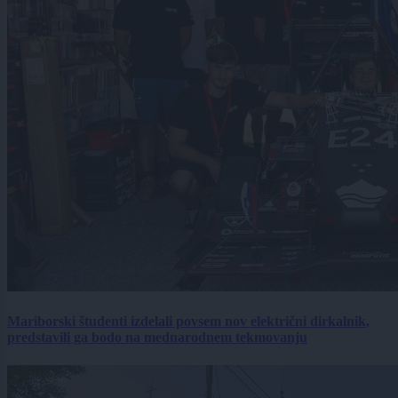
Mariborski študenti izdelali povsem nov električni dirkalnik,
predstavili ga bodo na mednarodnem tekmovanju