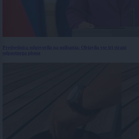
Predsednica odgovorila na ugibanja: Objavila vse tri strani
odpustnega pisma