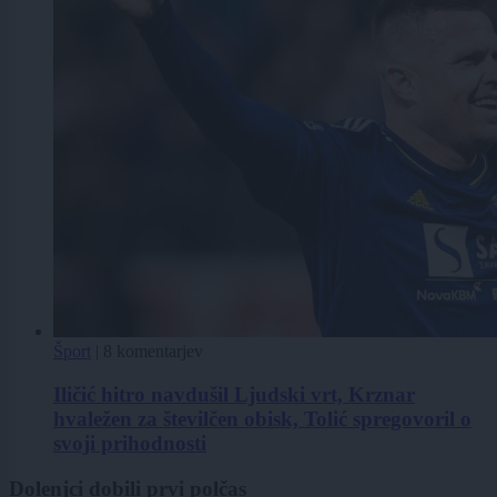
Šport
|
8 komentarjev
Iličić hitro navdušil Ljudski vrt, Krznar
hvaležen za številčen obisk, Tolić spregovoril o
svoji prihodnosti
Dolenjci dobili prvi polčas