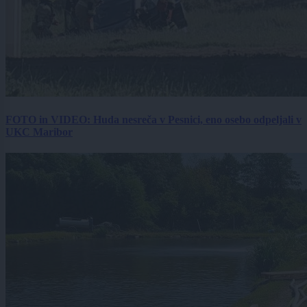
FOTO in VIDEO: Huda nesreča v Pesnici, eno osebo odpeljali v
UKC Maribor