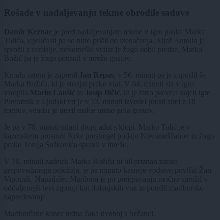
Rošade v nadaljevanju tekme obrodile sadove
Damir Krznar
je pred nadaljevanjem tekme v igro poslal Marka
Tolića, vijoličasti pa so hitro prišli do izenačenja. Aljaž Antolin je
sprožil z razdalje, novomeški vratar je žogo odbil predse, Marko
Božić pa je žogo potisnil v mrežo gostov.
Kmalu zatem je zapretil
Jan Repas
, v 56. minuti pa je zaposlil še
Marka Božića, ki je streljal preko vrat. V 64. minuti sta v igro
vstopila
Marin Laušić
in
Josip Iličić
, ki je hitro prevzel vajeti igre.
Povratnik v Ljudski vrt je v 73. minuti izvedel prosti strel z 18
metrov, vendar je meril malce mimo gola gostov.
Je pa v 76. minuti udaril drugi adut s klopi. Marko Tolić je v
kazenskem prostoru Krke prestregel podajo Novomeščanov in žogo
preko Tonija Šuškovića spravil v mrežo.
V 78. minuti zadetek Marka Božića ni bil priznan zaradi
prepovedanega položaja, je pa minuto kasneje vodstvo povišal Žan
Vipotnik. Napadalec Maribora je po preigravanju močno sprožil v
oddaljenejši levi zgornji kot dolenjskih vrat in potrdil mariborsko
napredovanje.
Mariborčane konec tedna čaka dvoboj s Sežanci.