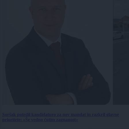
Soršak potrdil kandidaturo za nov mandat in razkril glavne
prioritete: »Še vedno čutim zagnanost«