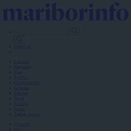
Skip
to
main
content
Prijavi se
Lokalno
Slovenija
Svet
Politika
Gospodarstvo
Kronika
Zdravje
Šport
Kultura
Scena
Zadnje novice
Dogodki
Igre