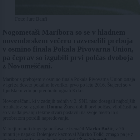
Foto: Jure Banfi
Nogometaši Maribora so se v hladnem
novembrskem večeru razveselili preboja
v osmino finala Pokala Pivovarna Union,
pa čeprav so izgubili prvi polčas dvoboja
z Novomeščani.
Maribor s prebojem v osmino finala Pokala Pivovarna Union ostaja
v igri za deseto pokalno lovoriko, prvo po letu 2016. Štajerci so v
Ljudskem vrtu po preobratu ugnali Krko.
Novomeščani, ki v zadnjih tednih v 2. SNL niso dosegali najboljših
rezultatov, so z golom
Domna Žura
dobili prvi polčas, vijoličasti pa
so v nadaljevanju tekme stvari postavili na svoje mesto in s
preobratom potrdili napredovanje.
V tretji minuti drugega polčasa je izenačil
Marko Božić
, v 76.
minuti je napako Dolenjcev kaznoval
Marko Tolić
, zmago pa je z
golom na tretji zaporedni tekmi potrdil
Žan Vipotnik
.