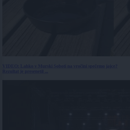
VIDEO: Lahko v Murski Soboti na vročini spečemo jajce?
Rezultat je presenetil ...