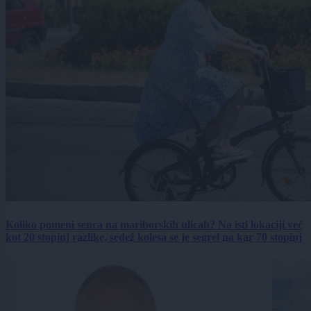
Koliko pomeni senca na mariborskih ulicah? Na isti lokaciji več
kot 20 stopinj razlike, sedež kolesa se je segrel na kar 70 stopinj