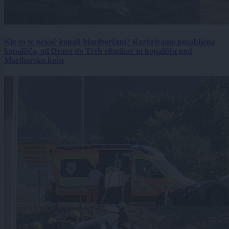
Kje so se nekoč kopali Mariborčani? Razkrivamo pozabljena
kopališča, od Drave do Treh ribnikov in kopališča pod
Mariborsko kočo