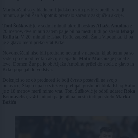
Mariborčani so v hladnem Ljudskem vrtu prvič zapretili v tretji
minuti, a je bil Žan Vipotnik premalo zbran v zaključku akcije.
Toni Šušković
je v sedmi minuti ukrotil poskus
Aljaža Antolina
z
20 metrov, dve minuti zatem pa je bil na mestu tudi po strelu
Ishaqa
Rafiuja
. V 20. minuti je Ishaq Rafiu zaposlil Žana Vipotnika, ki pa
je z glavo meril preko vrat Krke.
Novomeščani niso bili pretirano nevarni v napadu, kljub temu pa so
zadeli po eni od redkih akcij v napadu.
Matic Marcius
je podal z
leve, Domen Žur pa je ob Aljažu Antolinu prišel do strela z glavo in
Krko popeljal do vodstva.
Dolenjci so se ob prednosti še bolj čvrsto postavili na svojo
polovico, Štajerci pa so s težavo prebijali gostujoči blok. Ishaq Rafiu
je z 18 metrov meril mimo vrat, Toni Šušković je odbil udarec
Roka
Kronavetra
, v 40. minuti pa je bil na mestu tudi po strelu
Marka
Božića
.