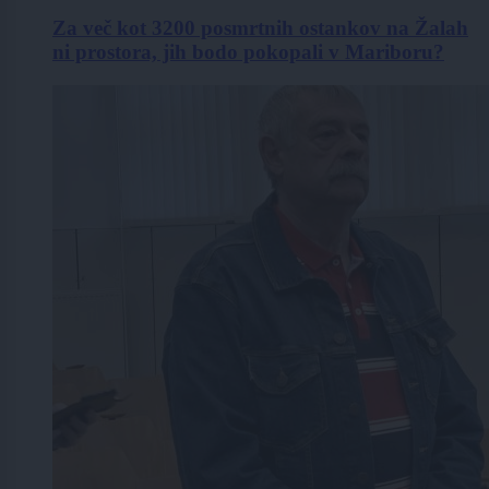
Za več kot 3200 posmrtnih ostankov na Žalah
ni prostora, jih bodo pokopali v Mariboru?