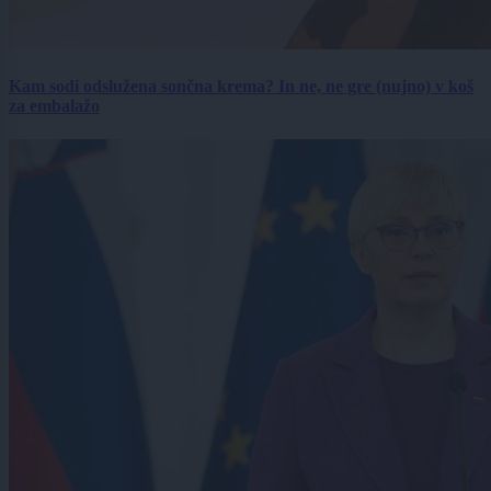
Kam sodi odslužena sončna krema? In ne, ne gre (nujno) v koš
za embalažo