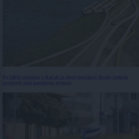
Po izlitju gnojnice v Račah za deset tisočakov škode, policija
preiskuje sum kaznivega dejanja