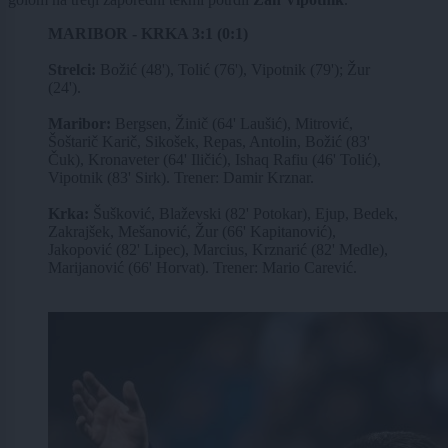
MARIBOR - KRKA 3:1 (0:1)
Strelci:
Božić (48'), Tolić (76'), Vipotnik (79'); Žur
(24').
Maribor:
Bergsen, Žinič (64' Laušić), Mitrović,
Šoštarič Karič, Sikošek, Repas, Antolin, Božić (83'
Čuk), Kronaveter (64' Iličić), Ishaq Rafiu (46' Tolić),
Vipotnik (83' Sirk). Trener: Damir Krznar.
Krka:
Šušković, Blaževski (82' Potokar), Ejup, Bedek,
Zakrajšek, Mešanović, Žur (66' Kapitanović),
Jakopović (82' Lipec), Marcius, Krznarić (82' Medle),
Marijanović (66' Horvat). Trener: Mario Carević.