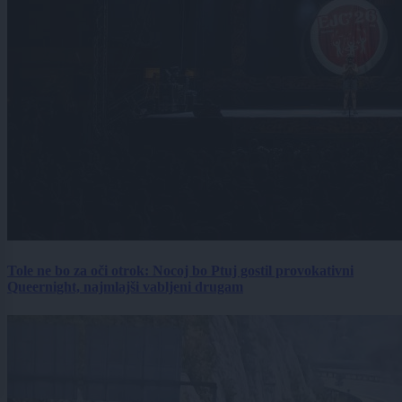
Tole ne bo za oči otrok: Nocoj bo Ptuj gostil provokativni
Queernight, najmlajši vabljeni drugam