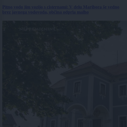
Pitno vodo jim vozijo s cisternami: V delu Maribora še vedno
brez javnega vodovoda, občina odprla malho