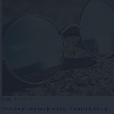
Scena
|
1 komentarjev
Prvi dan po dopustu je najtežji. Zakaj in kako si ga