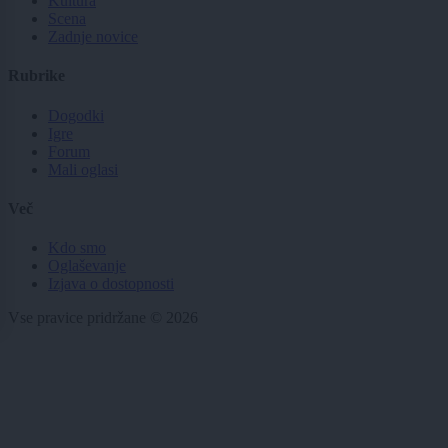
Kultura
Scena
Zadnje novice
Rubrike
Dogodki
Igre
Forum
Mali oglasi
Več
Kdo smo
Oglaševanje
Izjava o dostopnosti
Vse pravice pridržane © 2026