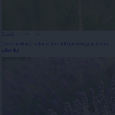
Zdravje
|
2 komentarjev
Deset načinov, kako se ubraniti poletnega pekla za
alergike