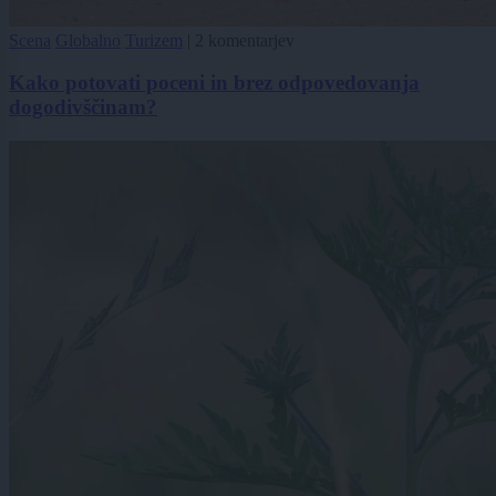
Scena
Globalno
Turizem
|
2 komentarjev
Kako potovati poceni in brez odpovedovanja
dogodivščinam?