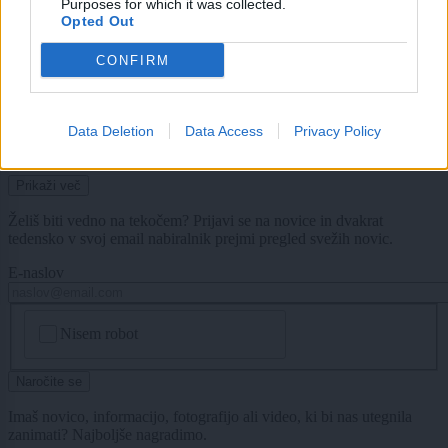
Purposes for which it was collected.
Lokalno
9 ur nazaj
Opted Out
Maribor dobiva novo kolesarsko povezavo, dela naj bi se začela že
CONFIRM
septembra
Slovenija
17 ur nazaj
Data Deletion
Data Access
Privacy Policy
Le še avgusta lahko mnogi Slovenci izkoristijo višjo pomoč države
Prikaži več
Želiš biti vedno na tekočem? Prijavi se na novice in dvakrat
tedensko v svoj email nabiralnik prejmi pregled svežih novic.
E-naslov
CAPTCHA
Nisem robot
Naročite se
Imaš novico, informacijo, fotografijo ali video, ki bi nas utegnila
zanimati? Najboljše nagradimo.