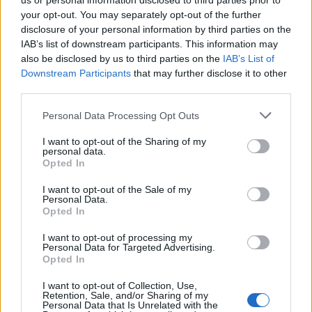
us or personal information disclosed to third parties prior to
Scena
2 uri nazaj
your opt-out. You may separately opt-out of the further
disclosure of your personal information by third parties on the
Jih imate tudi vi? To je preprost trik, s katerim lahko srebrne ribice
IAB’s list of downstream participants. This information may
preženete iz stanovanja
also be disclosed by us to third parties on the
IAB’s List of
Prijavi se na cajtng
Downstream Participants
that may further disclose it to other
Globalno
3 ure nazaj
third parties.
VIDEO: Avtobus obtičal na trajektu za Korčulo, potniki ga zibali, da bi ga
Personal Data Processing Opt Outs
spravili z rampe
I want to opt-out of the Sharing of my
Kronika
4 ure nazaj
personal data.
Opted In
Eksplozija v lokalu v središču Maribora, zagorel aparat za praženje kave
I want to opt-out of the Sale of my
Slovenija
4 ure nazaj
Personal Data.
Opted In
Konec kratke osvežitve: Pred nami še najmanj teden dni vročine in suhega
I want to opt-out of processing my
vremena
Personal Data for Targeted Advertising.
Opted In
Scena
6 ur nazaj
I want to opt-out of Collection, Use,
Ta znamenja naj danes pazijo, kaj govorijo, Merkur lahko povzroči zaplete
Retention, Sale, and/or Sharing of my
Personal Data that Is Unrelated with the