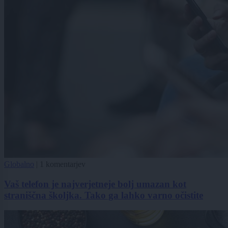
Globalno
|
1 komentarjev
Vaš telefon je najverjetneje bolj umazan kot
straniščna školjka. Tako ga lahko varno očistite