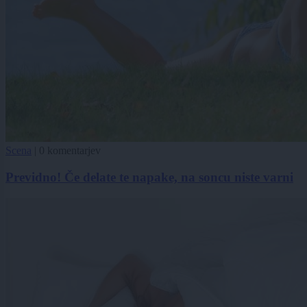
Scena
|
0 komentarjev
Previdno! Če delate te napake, na soncu niste varni