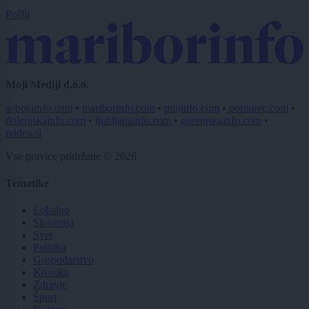
Pošlji
Moji Mediji d.o.o.
sobotainfo.com
•
mariborinfo.com
•
ptujinfo.com
•
pomurec.com
•
dolenjskainfo.com
•
ljubljanainfo.com
•
gorenjskainfo.com
•
tvidea.si
Vse pravice pridržane © 2026
Tematike
Lokalno
Slovenija
Svet
Politika
Gospodarstvo
Kronika
Zdravje
Šport