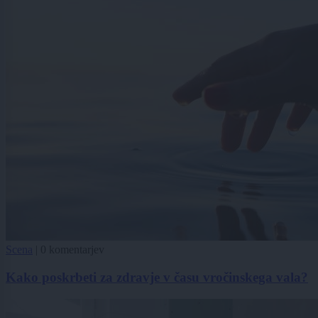
Scena
|
0 komentarjev
Kako poskrbeti za zdravje v času vročinskega vala?