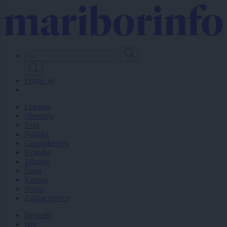
Skip
to
main
content
Prijavi se
Lokalno
Slovenija
Svet
Politika
Gospodarstvo
Kronika
Zdravje
Šport
Kultura
Scena
Zadnje novice
Dogodki
Igre