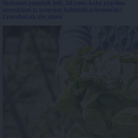
Skrivnost popolnih jedi: Ali veste, kako pravilno
uporabljati ta preprosti kuhinjski pripomoček?
Uporabni sta obe strani