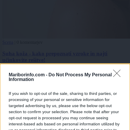
Scena
|
0 komentarjev
Suha koža - kako prepoznati vzroke in najti
učinkovite rešitve!
1
Mariborinfo.com -
Do Not Process My Personal
2
Information
3
If you wish to opt-out of the sale, sharing to third parties, or
processing of your personal or sensitive information for
Zadnje objavljeno
V živo
targeted advertising by us, please use the below opt-out
Kronika
56 minut nazaj
section to confirm your selection. Please note that after your
opt-out request is processed you may continue seeing
Na Smetanovi ulici trčila kolesarja, starejša kolesarka se je hudo
interest-based ads based on personal information utilized by
poškodovala