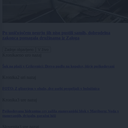
Po uničujočem neurju jih niso pustili samih, dobrodelna
zakonca pomagala družinama iz Zaloga
Zadnje objavljeno
V živo
Kronika
eno uro nazaj
Šok na plaži v Crikvenici: Drevo padlo na kopalce, štirje poškodovani
Kronika
2 uri nazaj
FOTO: Z gliserjem v obalo, dve osebi prepeljali v bolnišnico
Kronika
3 ure nazaj
Poškodovana hidrantna cev zalila stanovanjski blok v Mariboru: Voda v
stanovanjih, dvigalu, garažni hiši
Slovenija
3 ure nazaj