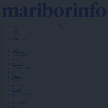
Skip
to
main
content
Prijavi se
Lokalno
Slovenija
Svet
Politika
Gospodarstvo
Kronika
Zdravje
Šport
Kultura
Scena
Zadnje novice
Dogodki
Igre