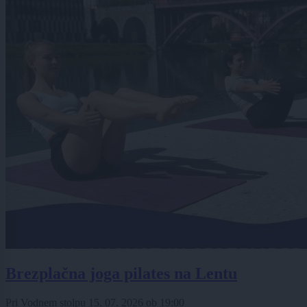
Brezplačna joga pilates na Lentu
Pri Vodnem stolpu
15. 07. 2026
ob
19:00