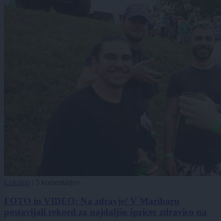
Lokalno
|
5 komentarjev
FOTO in VIDEO: Na zdravje! V Mariboru
postavljali rekord za najdaljšo špricer zdravico na