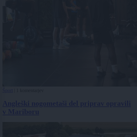
Šport
|
1 komentarjev
Angleški nogometaši del priprav opravili
v Mariboru