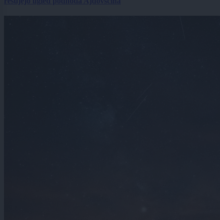
rešujejo ugled podhoda Ajdovščina