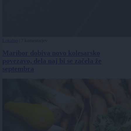
Lokalno
|
7 komentarjev
Maribor dobiva novo kolesarsko
povezavo, dela naj bi se začela že
septembra