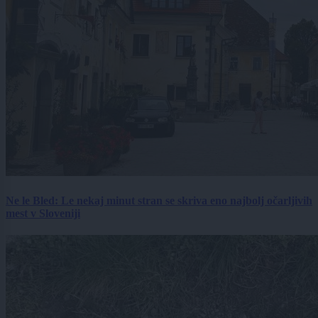
Ne le Bled: Le nekaj minut stran se skriva eno najbolj očarljivih
mest v Sloveniji