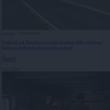
Lokalno
|
1 komentarjev
Nedaleč od Maribora začeli obsežna dela, občasno
bodo potrebne tudi popolne zapore
Šport
Vse v Šport