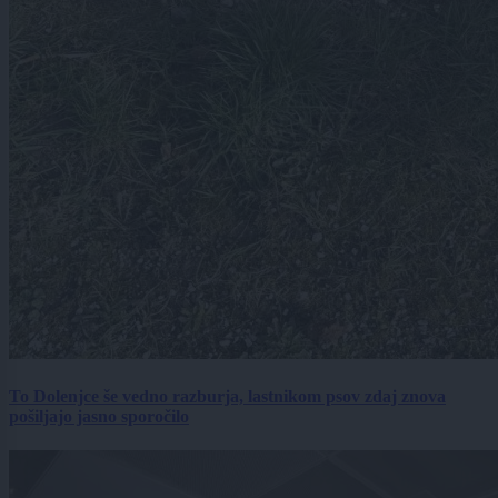
To Dolenjce še vedno razburja, lastnikom psov zdaj znova
pošiljajo jasno sporočilo