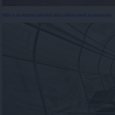
Bliža se na nebesni spektakel, letos odlični pogoji za opazovanje