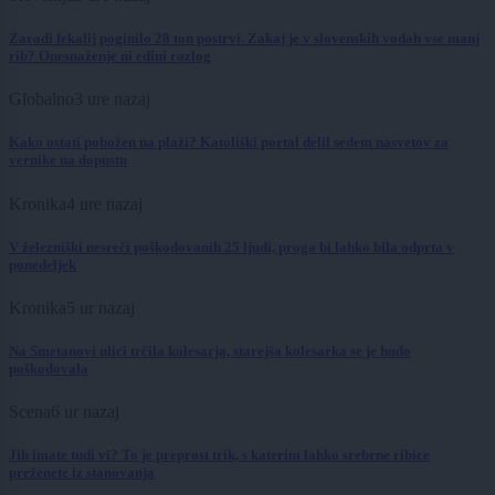
Zaradi fekalij poginilo 28 ton postrvi. Zakaj je v slovenskih vodah vse manj
rib? Onesnaženje ni edini razlog
Globalno
3 ure nazaj
Kako ostati pobožen na plaži? Katoliški portal delil sedem nasvetov za
vernike na dopustu
Kronika
4 ure nazaj
V železniški nesreči poškodovanih 25 ljudi, proga bi lahko bila odprta v
ponedeljek
Kronika
5 ur nazaj
Na Smetanovi ulici trčila kolesarja, starejša kolesarka se je hudo
poškodovala
Scena
6 ur nazaj
Jih imate tudi vi? To je preprost trik, s katerim lahko srebrne ribice
preženete iz stanovanja