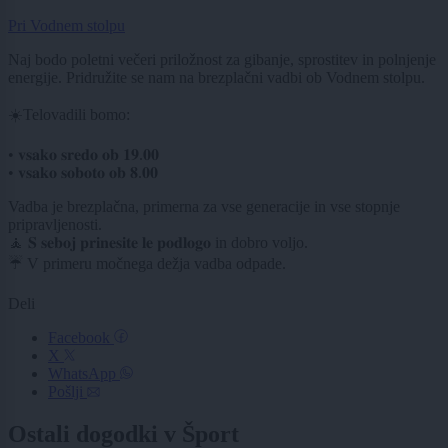
Pri Vodnem stolpu
Naj bodo poletni večeri priložnost za gibanje, sprostitev in polnjenje
energije. Pridružite se nam na brezplačni vadbi ob Vodnem stolpu.
☀️Telovadili bomo:
• 𝐯𝐬𝐚𝐤𝐨 𝐬𝐫𝐞𝐝𝐨 𝐨𝐛 𝟏𝟗.𝟎𝟎
• 𝐯𝐬𝐚𝐤𝐨 𝐬𝐨𝐛𝐨𝐭𝐨 𝐨𝐛 𝟖.𝟎𝟎
Vadba je brezplačna, primerna za vse generacije in vse stopnje
pripravljenosti.
🧘 𝐒 𝐬𝐞𝐛𝐨𝐣 𝐩𝐫𝐢𝐧𝐞𝐬𝐢𝐭𝐞 𝐥𝐞 𝐩𝐨𝐝𝐥𝐨𝐠𝐨 in dobro voljo.
☔ V primeru močnega dežja vadba odpade.
Deli
Facebook
X
WhatsApp
Pošlji
Ostali dogodki v Šport