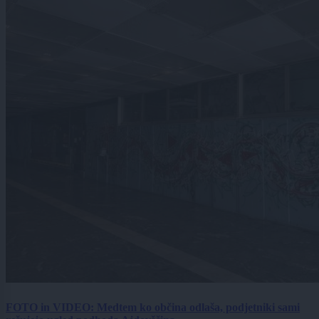
FOTO in VIDEO: Medtem ko občina odlaša, podjetniki sami