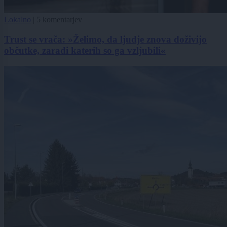
Lokalno
|
5 komentarjev
Trust se vrača: »Želimo, da ljudje znova doživijo
občutke, zaradi katerih so ga vzljubili«