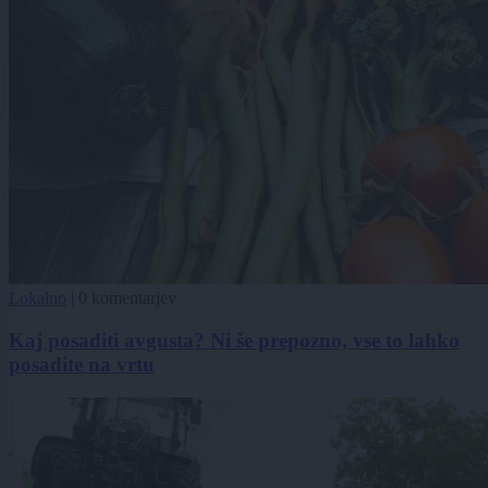
Lokalno
|
0 komentarjev
Kaj posaditi avgusta? Ni še prepozno, vse to lahko
posadite na vrtu