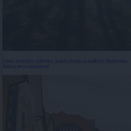
Umor avstrijske vplivnice, katere truplo so našli pri Majšperku,
dobiva nove razsežnosti