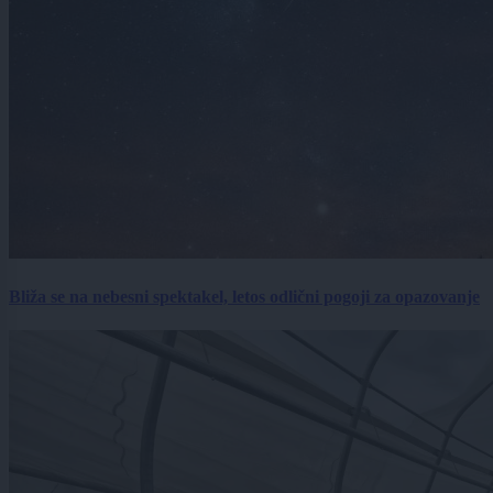
Bliža se na nebesni spektakel, letos odlični pogoji za opazovanje