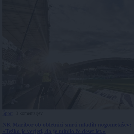
Šport
|
3 komentarjev
NK Maribor ob obletnici smrti mladih nogometašev:
»Težko je verjeti, da je minilo že deset let.«