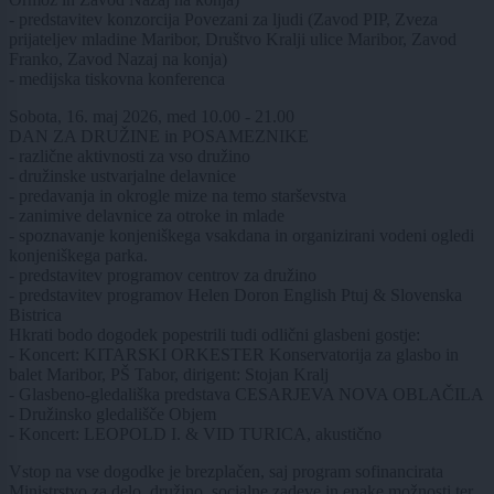
- predstavitev konzorcija Povezani za ljudi (Zavod PIP, Zveza
prijateljev mladine Maribor, Društvo Kralji ulice Maribor, Zavod
Franko, Zavod Nazaj na konja)
- medijska tiskovna konferenca
Sobota, 16. maj 2026, med 10.00 - 21.00
DAN ZA DRUŽINE in POSAMEZNIKE
- različne aktivnosti za vso družino
- družinske ustvarjalne delavnice
- predavanja in okrogle mize na temo starševstva
- zanimive delavnice za otroke in mlade
- spoznavanje konjeniškega vsakdana in organizirani vodeni ogledi
konjeniškega parka.
- predstavitev programov centrov za družino
- predstavitev programov Helen Doron English Ptuj & Slovenska
Bistrica
Hkrati bodo dogodek popestrili tudi odlični glasbeni gostje:
- Koncert: KITARSKI ORKESTER Konservatorija za glasbo in
balet Maribor, PŠ Tabor, dirigent: Stojan Kralj
- Glasbeno-gledališka predstava CESARJEVA NOVA OBLAČILA
- Družinsko gledališče Objem
- Koncert: LEOPOLD I. & VID TURICA, akustično
Vstop na vse dogodke je brezplačen, saj program sofinancirata
Ministrstvo za delo, družino, socialne zadeve in enake možnosti ter