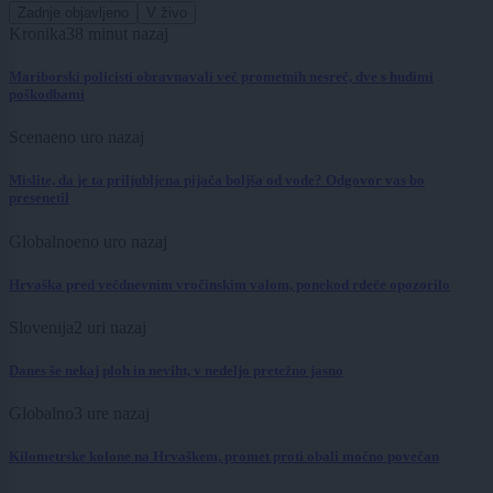
Zadnje objavljeno
V živo
Kronika
38 minut nazaj
Mariborski policisti obravnavali več prometnih nesreč, dve s hudimi
poškodbami
Scena
eno uro nazaj
Mislite, da je ta priljubljena pijača boljša od vode? Odgovor vas bo
presenetil
Globalno
eno uro nazaj
Hrvaška pred večdnevnim vročinskim valom, ponekod rdeče opozorilo
Slovenija
2 uri nazaj
Danes še nekaj ploh in neviht, v nedeljo pretežno jasno
Globalno
3 ure nazaj
Kilometrske kolone na Hrvaškem, promet proti obali močno povečan