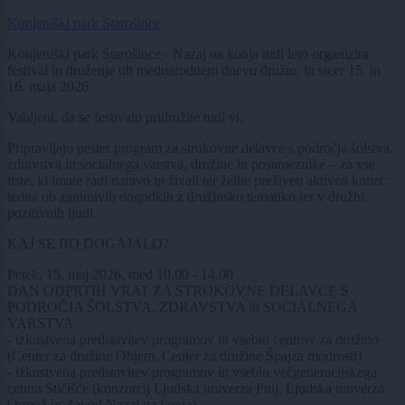
Konjeniški park Starošince
Konjeniški park Starošince - Nazaj na konja tudi leto organizira
festival in druženje ob mednarodnem dnevu družin, in sicer 15. in
16. maja 2026.
Vabljeni, da se festivalu pridružite tudi vi.
Pripravljajo pester program za strokovne delavce s področja šolstva,
zdravstva in socialnega varstva, družine in posameznike – za vse
tiste, ki imate radi naravo in živali ter želite preživeti aktiven konec
tedna ob zanimivih dogodkih z družinsko tematiko ter v družbi
pozitivnih ljudi.
KAJ SE BO DOGAJALO?
Petek, 15. maj 2026, med 10.00 - 14.00
DAN ODPRTIH VRAT ZA STROKOVNE DELAVCE S
PODROČJA ŠOLSTVA, ZDRAVSTVA in SOCIALNEGA
VARSTVA
- izkustvena predstavitev programov in vsebin centrov za družino
(Center za družine Objem, Center za družine Špajza modrosti)
- izkustvena predstavitev programov in vsebin večgeneracijskega
centra Stičišče (konzorcij Ljudska univerza Ptuj, Ljudska univerza
Ormož in Zavod Nazaj na konja)