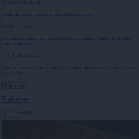
Kronika
4 ure nazaj
Iskanje končano: Pogrešanega mladoletnika so našli
Scena
5 ur nazaj
Luna krepi intuicijo in samozavest: Katera znamenja bodo danes blestela
bolj kot običajno?
Lokalno
8 ur nazaj
Trust se vrača: »Želimo, da ljudje znova doživijo občutke, zaradi katerih so
ga vzljubili«
Prikaži več
Lokalno
Vse v Lokalno
#prenova