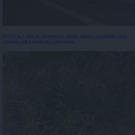
FOTO in VIDEO: Medtem ko občina odlaša, podjetniki sami
rešujejo ugled podhoda Ajdovščina