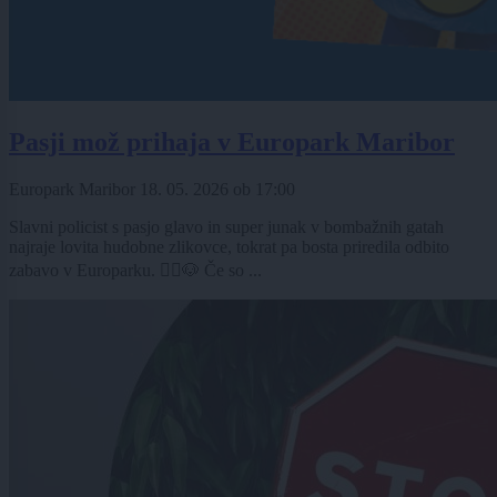
Pasji mož prihaja v Europark Maribor
Europark Maribor
18. 05. 2026
ob
17:00
Slavni policist s pasjo glavo in super junak v bombažnih gatah
najraje lovita hudobne zlikovce, tokrat pa bosta priredila odbito
zabavo v Europarku. 👮‍♀️🐶 Če so ...