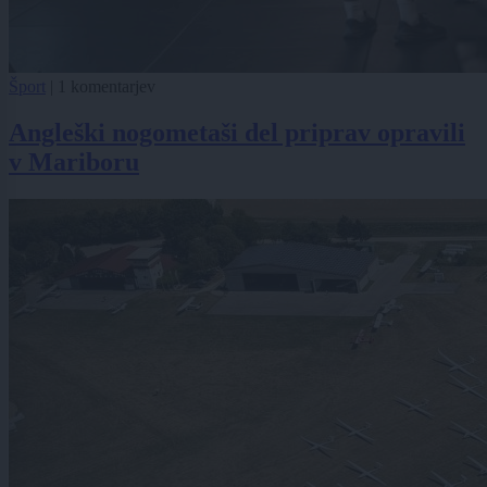
Šport
|
1 komentarjev
Angleški nogometaši del priprav opravili
v Mariboru