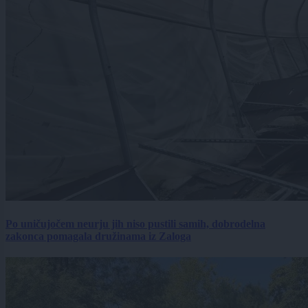
Po uničujočem neurju jih niso pustili samih, dobrodelna
zakonca pomagala družinama iz Zaloga