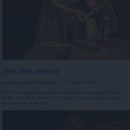
Sijaj, sijaj, sončece
Lutkovno gledališče Maribor
15. 05. 2026
ob
17:00
Ko se Liza zjutraj zbudi, babica za zajtrk na mizo postavi hlebec
kruha. Tako lep in okrogel je kot žoga. Liza se z njim igra, hlebec
pade na tla in se odkotali ...