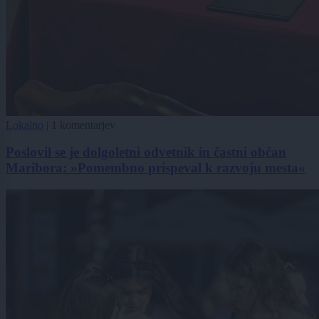
Lokalno
|
1 komentarjev
Poslovil se je dolgoletni odvetnik in častni občan
Maribora: »Pomembno prispeval k razvoju mesta«