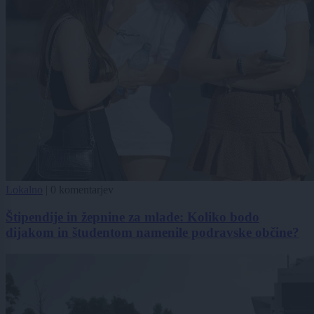
Lokalno
|
0 komentarjev
Štipendije in žepnine za mlade: Koliko bodo
dijakom in študentom namenile podravske občine?