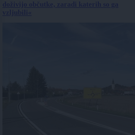
doživijo občutke, zaradi katerih so ga
vzljubili«