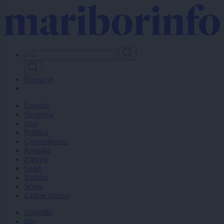
Skip
to
main
content
Prijavi se
Lokalno
Slovenija
Svet
Politika
Gospodarstvo
Kronika
Zdravje
Šport
Kultura
Scena
Zadnje novice
Dogodki
Igre