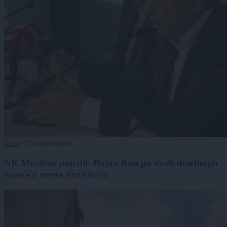
Šport
|
3 komentarjev
NK Maribor potrdil: Bojan Ban po dveh desetletjih
zapušča mesto direktorja