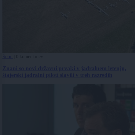
Šport
|
0 komentarjev
Znani so novi državni prvaki v jadralnem letenju,
štajerski jadralni piloti slavili v treh razredih