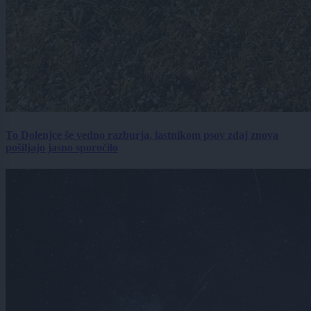
To Dolenjce še vedno razburja, lastnikom psov zdaj znova
pošiljajo jasno sporočilo