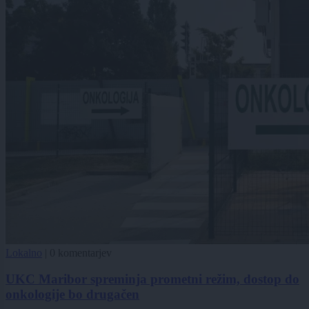
Lokalno
|
0 komentarjev
UKC Maribor spreminja prometni režim, dostop do
onkologije bo drugačen