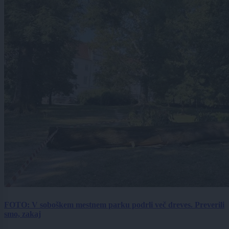
FOTO: V soboškem mestnem parku podrli več dreves. Preverili
smo, zakaj