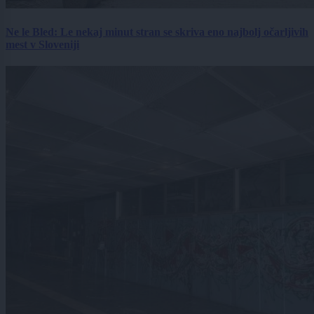
Ne le Bled: Le nekaj minut stran se skriva eno najbolj očarljivih
mest v Sloveniji