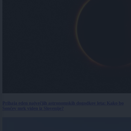
Prihaja eden največjih astronomskih dogodkov leta: Kako bo
Sončev mrk viden iz Slovenije?