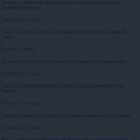
Govori se o ustavni obtožbi predsednice, v primeru odsotnosti bi jo
nadomestil Stevanović
Slovenija
8 ur nazaj
Tako vroče je bilo danes na Štajerskem, temperature nevarno blizu 40
stopinj
Scena
9 ur nazaj
Že tako je vroče, Natalija Verboten pa še dodatno dviguje temperaturo
Kronika
10 ur nazaj
FOTO in VIDEO: Huda nesreča v Pesnici, eno osebo odpeljali v UKC
Maribor
Kronika
11 ur nazaj
Mariborski otok brez elektrike, zaradi kratkega stika posredovali gasilci
Lokalno
12 ur nazaj
Kje so se nekoč kopali Mariborčani? Razkrivamo pozabljena kopališča, od