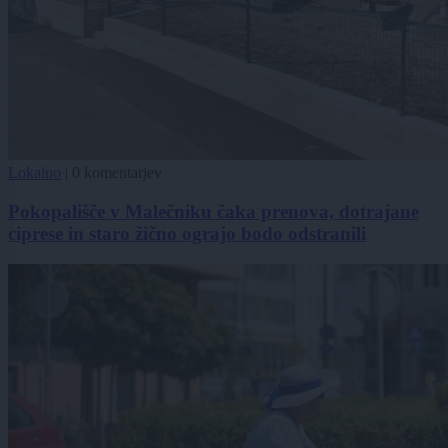
Lokalno
|
0 komentarjev
Pokopališče v Malečniku čaka prenova, dotrajane
ciprese in staro žično ograjo bodo odstranili