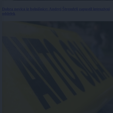
Dobra novica iz bolnišnice: Andrej Štremfelj zapustil intenzivni
oddelek