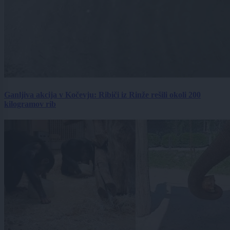
Ganljiva akcija v Kočevju: Ribiči iz Rinže rešili okoli 200
kilogramov rib