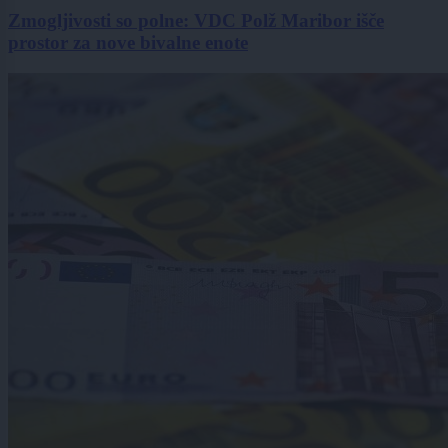
Zmogljivosti so polne: VDC Polž Maribor išče
prostor za nove bivalne enote