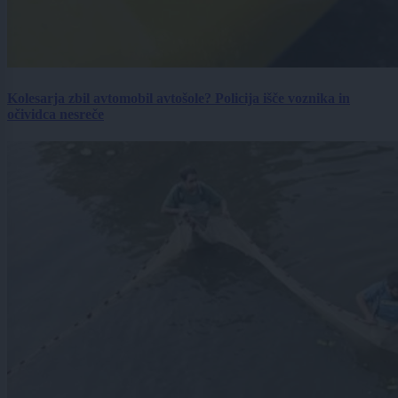
Kolesarja zbil avtomobil avtošole? Policija išče voznika in
očividca nesreče