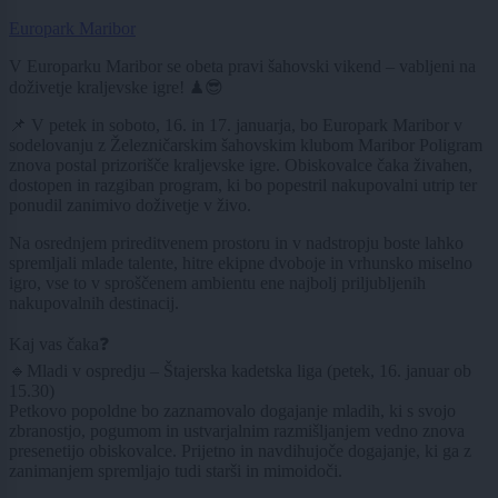
Europark Maribor
V Europarku Maribor se obeta pravi šahovski vikend – vabljeni na
doživetje kraljevske igre! ♟😎
📌 V petek in soboto, 16. in 17. januarja, bo Europark Maribor v
sodelovanju z Železničarskim šahovskim klubom Maribor Poligram
znova postal prizorišče kraljevske igre. Obiskovalce čaka živahen,
dostopen in razgiban program, ki bo popestril nakupovalni utrip ter
ponudil zanimivo doživetje v živo.
Na osrednjem prireditvenem prostoru in v nadstropju boste lahko
spremljali mlade talente, hitre ekipne dvoboje in vrhunsko miselno
igro, vse to v sproščenem ambientu ene najbolj priljubljenih
nakupovalnih destinacij.
Kaj vas čaka❓
🔹Mladi v ospredju – Štajerska kadetska liga (petek, 16. januar ob
15.30)
Petkovo popoldne bo zaznamovalo dogajanje mladih, ki s svojo
zbranostjo, pogumom in ustvarjalnim razmišljanjem vedno znova
presenetijo obiskovalce. Prijetno in navdihujoče dogajanje, ki ga z
zanimanjem spremljajo tudi starši in mimoidoči.