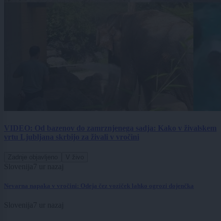
VIDEO: Od bazenov do zamrznjenega sadja: Kako v živalskem
vrtu Ljubljana skrbijo za živali v vročini
Zadnje objavljeno
V živo
Slovenija
7 ur nazaj
Nevarna napaka v vročini: Odeja čez voziček lahko ogrozi dojenčka
Slovenija
7 ur nazaj