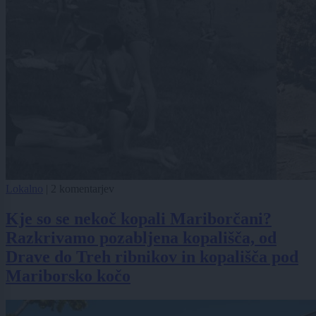
Lokalno
|
2 komentarjev
Kje so se nekoč kopali Mariborčani?
Razkrivamo pozabljena kopališča, od
Drave do Treh ribnikov in kopališča pod
Mariborsko kočo