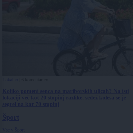
Lokalno
|
6 komentarjev
Koliko pomeni senca na mariborskih ulicah? Na isti
lokaciji več kot 20 stopinj razlike, sedež kolesa se je
segrel na kar 70 stopinj
Šport
Vse v Šport