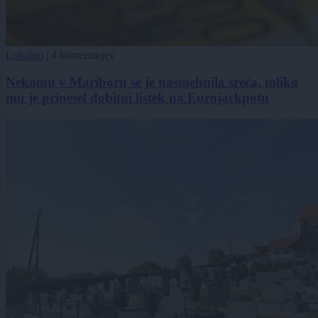
Lokalno
|
4 komentarjev
Nekomu v Mariboru se je nasmehnila sreča, toliko
mu je prinesel dobitni listek na Eurojackpotu