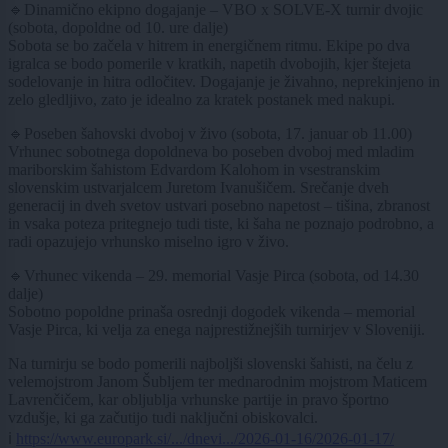
🔹Dinamično ekipno dogajanje – VBO x SOLVE-X turnir dvojic
(sobota, dopoldne od 10. ure dalje)
Sobota se bo začela v hitrem in energičnem ritmu. Ekipe po dva
igralca se bodo pomerile v kratkih, napetih dvobojih, kjer štejeta
sodelovanje in hitra odločitev. Dogajanje je živahno, neprekinjeno in
zelo gledljivo, zato je idealno za kratek postanek med nakupi.
🔹Poseben šahovski dvoboj v živo (sobota, 17. januar ob 11.00)
Vrhunec sobotnega dopoldneva bo poseben dvoboj med mladim
mariborskim šahistom Edvardom Kalohom in vsestranskim
slovenskim ustvarjalcem Juretom Ivanušičem. Srečanje dveh
generacij in dveh svetov ustvari posebno napetost – tišina, zbranost
in vsaka poteza pritegnejo tudi tiste, ki šaha ne poznajo podrobno, a
radi opazujejo vrhunsko miselno igro v živo.
🔹Vrhunec vikenda – 29. memorial Vasje Pirca (sobota, od 14.30
dalje)
Sobotno popoldne prinaša osrednji dogodek vikenda – memorial
Vasje Pirca, ki velja za enega najprestižnejših turnirjev v Sloveniji.
Na turnirju se bodo pomerili najboljši slovenski šahisti, na čelu z
velemojstrom Janom Šubljem ter mednarodnim mojstrom Maticem
Lavrenčičem, kar obljublja vrhunske partije in pravo športno
vzdušje, ki ga začutijo tudi naključni obiskovalci.
ℹ️
https://www.europark.si/.../dnevi.../2026-01-16/2026-01-17/