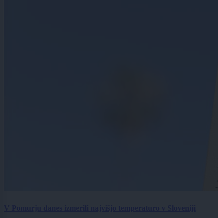
V Pomurju danes izmerili najvišjo temperaturo v Sloveniji