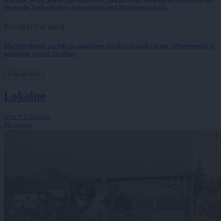
Drave do Treh ribnikov in kopališča pod Mariborsko kočo
Kronika
13 ur nazaj
Mariborskemu zavodu za zapuščene živali izpraznil račun: »Onemogočil si
nadaljnjo pomoč živalim«
Prikaži več
Lokalno
Vse v Lokalno
#kopanje