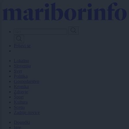
Skip
to
main
content
Prijavi se
Lokalno
Slovenija
Svet
Politika
Gospodarstvo
Kronika
Zdravje
Šport
Kultura
Scena
Zadnje novice
Dogodki
Igre