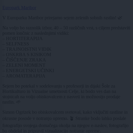
Europark Maribor
V Europarku Maribor prirejamo sejem zelenih sobnih rastlin! 🌿
Na voljo bo raznolik izbor, 40 – 50 različnih vrst, s ciljem predstaviti
pomen lončnic z naslednjimi vidiki:
– HORTITERAPIJA
– SELFNESS
– TRAJNOISTNI VIDIK
– OSKRBA S KISIKOM
– ČIŠČENJE ZRAKA
– ZELENI MOMENT
– ENERGETSKI UČINKI
– AROMATERAPIJA
Sejem bo potekal v sodelovanju s profesorji in dijaki Šole za
Hortikulturo in Vizualne umetnosti Celje, ki bodo ves dan na
stojnicah na voljo obiskovalcem z nasveti in možnostjo prodaje
rastlin. 🌱
Simon Ogrizek bo obiskovalcem svetoval, kako vključiti rastline in
okrasne posode v notranjo opremo. 🪴 Stranke bodo lahko poslale
fotografijo svojega domačega okolja na njegov e-naslov, fotografijo
bo obdelal in pripravil vizualizacijo notranje opreme.