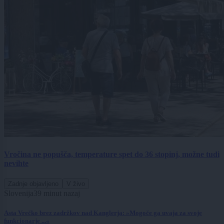
Vročina ne popušča, temperature spet do 36 stopinj, možne tudi
nevihte
Zadnje objavljeno
V živo
Slovenija
39 minut nazaj
Asta Vrečko brez zadržkov nad Kanglerja: »Mogoče ga uvaja za svoje
funkcionarje ...«