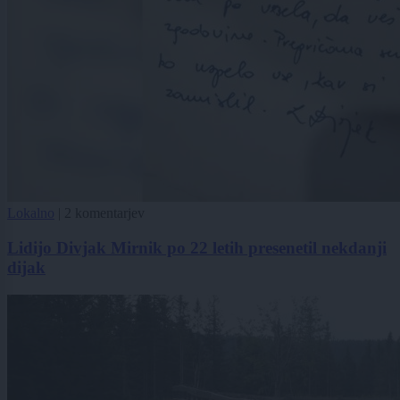
Lokalno
|
2 komentarjev
Lidijo Divjak Mirnik po 22 letih presenetil nekdanji
dijak