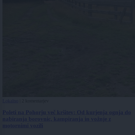
Lokalno
|
2 komentarjev
Poleti na Pohorju več kršitev: Od kurjenja ognja do
nabiranja borovnic, kampiranja in vožnje z
motornimi vozili