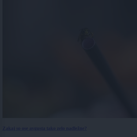
Zakaj so ose avgusta tako zelo nadležne?