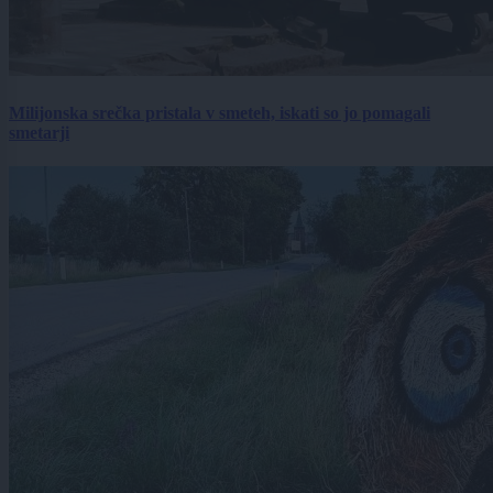
Milijonska srečka pristala v smeteh, iskati so jo pomagali
smetarji