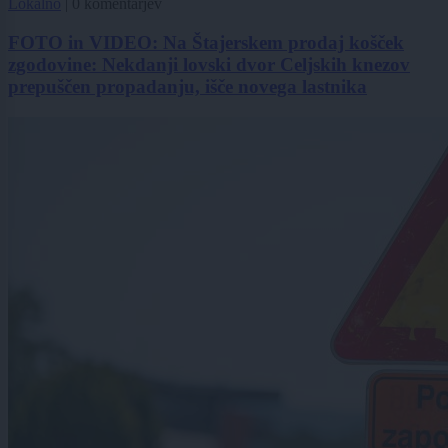
Lokalno
|
0 komentarjev
FOTO in VIDEO: Na Štajerskem prodaj košček
zgodovine: Nekdanji lovski dvor Celjskih knezov
prepuščen propadanju, išče novega lastnika