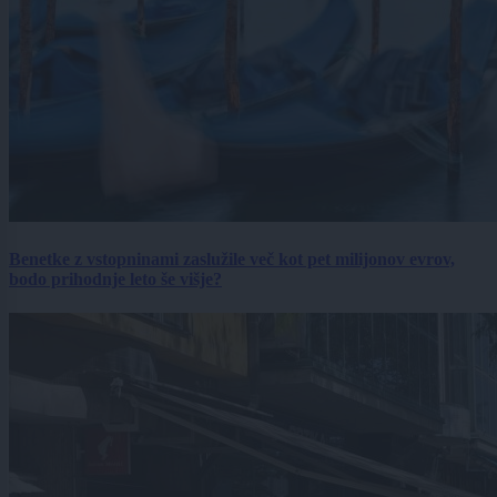
Benetke z vstopninami zaslužile več kot pet milijonov evrov,
bodo prihodnje leto še višje?