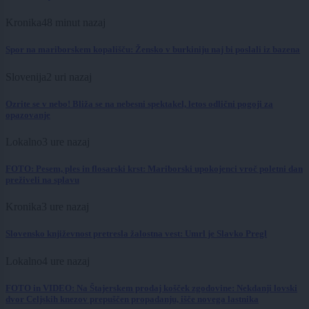
Kronika
48 minut nazaj
Spor na mariborskem kopališču: Žensko v burkiniju naj bi poslali iz bazena
Slovenija
2 uri nazaj
Ozrite se v nebo! Bliža se na nebesni spektakel, letos odlični pogoji za
opazovanje
Lokalno
3 ure nazaj
FOTO: Pesem, ples in flosarski krst: Mariborski upokojenci vroč poletni dan
preživeli na splavu
Kronika
3 ure nazaj
Slovensko književnost pretresla žalostna vest: Umrl je Slavko Pregl
Lokalno
4 ure nazaj
FOTO in VIDEO: Na Štajerskem prodaj košček zgodovine: Nekdanji lovski
dvor Celjskih knezov prepuščen propadanju, išče novega lastnika