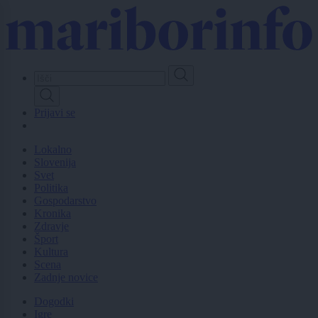
Skip
to
main
content
Prijavi se
Lokalno
Slovenija
Svet
Politika
Gospodarstvo
Kronika
Zdravje
Šport
Kultura
Scena
Zadnje novice
Dogodki
Igre