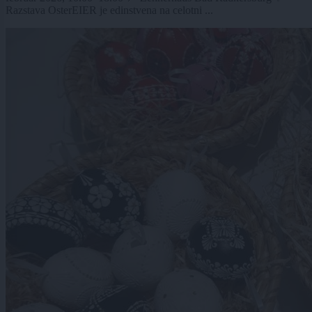
Razstava OsterEIER je edinstvena na celotni ...