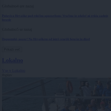
Globalno
4 ure nazaj
Polovica Hrvaške pod rdečim opozorilom: Vročina še zdaleč ni rekla zadnje
besede
Globalno
5 ur nazaj
Dopustniki, pozor! Na Hrvaškem od jutri cenejši bencin in dizel
Prikaži več
Lokalno
Vse v Lokalno
#splav