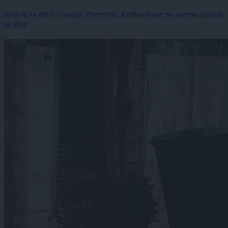
Bencin in dizel cenejša: Preverite, koliko boste po novem plačali
za liter