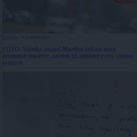
Lokalno
|
4 komentarjev
FOTO: Vozniki, pozor! Maribor čakajo nove
prometne omejitve, začetek tri milijone evrov vredne
prenove