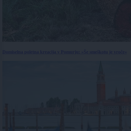
Domiselna poletna kreacija v Pomurju: »Še smeškotu je vroče«