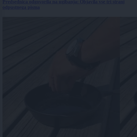
Predsednica odgovorila na ugibanja: Objavila vse tri strani
odpustnega pisma