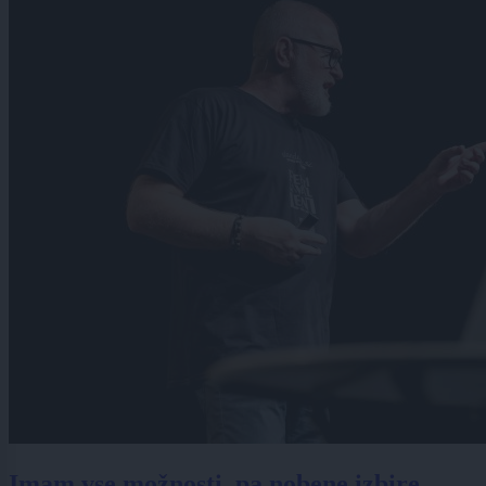
Imam vse možnosti, pa nobene izbire