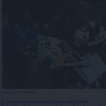
Lokalno
|
0 komentarjev
V Mariboru bodo na svoj račun znova prišli