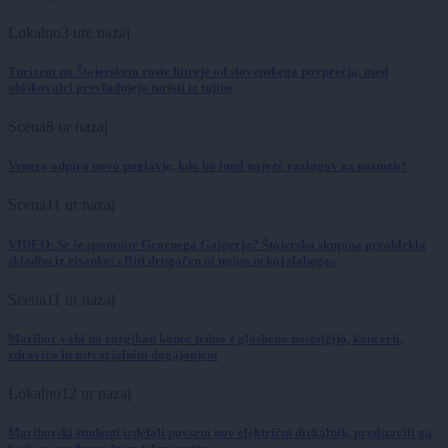
Lokalno
3 ure nazaj
Turizem na Štajerskem raste hitreje od slovenskega povprečja, med
obiskovalci prevladujejo turisti iz tujine
Scena
8 ur nazaj
Venera odpira novo poglavje, kdo bo imel največ razlogov za nasmeh?
Scena
11 ur nazaj
VIDEO: Se še spomnite Groznega Gašperja? Štajerska skupina preoblekla
skladbo iz risanke: »Biti drugačen ni nujno nekaj slabega«
Scena
11 ur nazaj
Maribor vabi na razgiban konec tedna z glasbeno nostalgijo, koncerti,
zdravico in ustvarjalnim dogajanjem
Lokalno
12 ur nazaj
Mariborski študenti izdelali povsem nov električni dirkalnik, predstavili ga