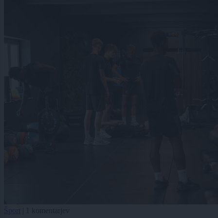
Šport
|
1 komentarjev