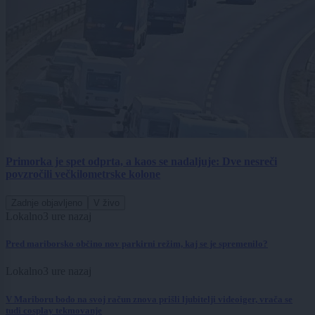
Primorka je spet odprta, a kaos se nadaljuje: Dve nesreči
povzročili večkilometrske kolone
Zadnje objavljeno
V živo
Lokalno
3 ure nazaj
Pred mariborsko občino nov parkirni režim, kaj se je spremenilo?
Lokalno
3 ure nazaj
V Mariboru bodo na svoj račun znova prišli ljubitelji videoiger, vrača se
tudi cosplay tekmovanje