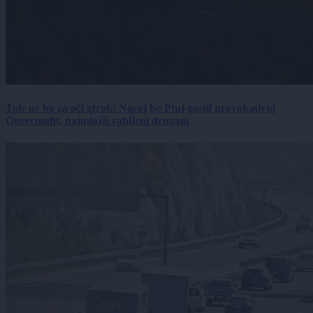
Tole ne bo za oči otrok: Nocoj bo Ptuj gostil provokativni
Queernight, najmlajši vabljeni drugam