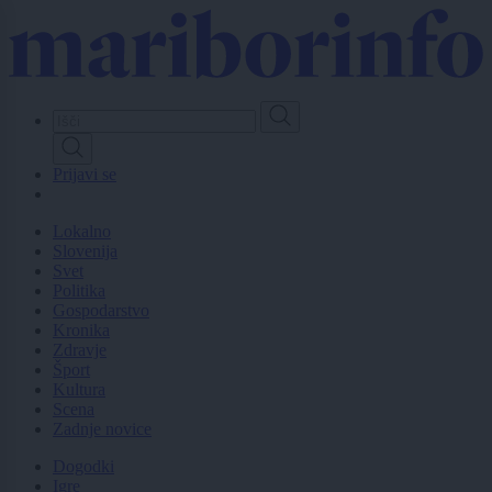
Skip
to
main
content
Prijavi se
Lokalno
Slovenija
Svet
Politika
Gospodarstvo
Kronika
Zdravje
Šport
Kultura
Scena
Zadnje novice
Dogodki
Igre