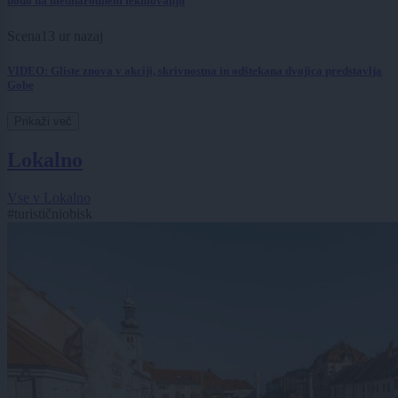
bodo na mednarodnem tekmovanju
Scena
13 ur nazaj
VIDEO: Gliste znova v akciji, skrivnostna in odštekana dvojica predstavlja
Gobe
Prikaži več
Lokalno
Vse v Lokalno
#turističniobisk