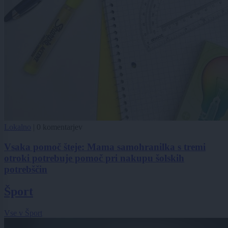
Lokalno
|
0 komentarjev
Vsaka pomoč šteje: Mama samohranilka s tremi
otroki potrebuje pomoč pri nakupu šolskih
potrebščin
Šport
Vse v Šport