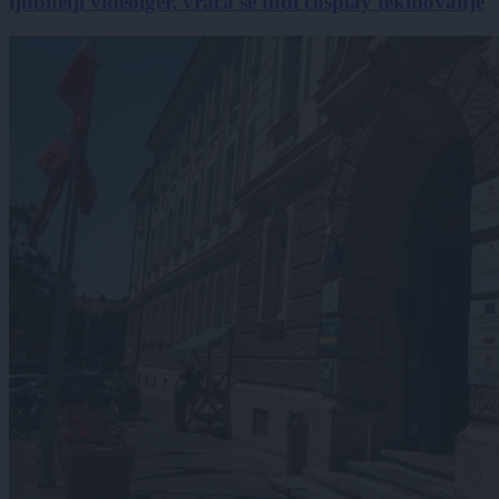
ljubitelji videoiger, vrača se tudi cosplay tekmovanje