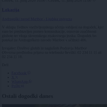
Četrtek, 11. junij 2026 10:00 - Četrtek, 11. junij 2026 11:00
Lokacija
Andragoški zavod Maribor - Ljudska univerza
V sklopu Tednov vseživljenjskega učenja vabljeni na dogodek, kjer
vam bo predstavljen pomen komunikacije, osnovne značilnosti
gluhote ter vloga slovenskega znakovnega jezika. Dogodek bo
potekal na Andragoškem zavodu Maribor v učilnici 406.
Izvajalec: Društvo gluhih in naglušnih Podravja Maribor
Obvezna predhodna prijava na telefonski številki: 02 234 11 11 ali
02 234 11 18.
Deli
Facebook
X
WhatsApp
Pošlji
Ostali dogodki danes