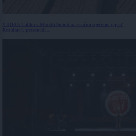
VIDEO: Lahko v Murski Soboti na vročini spečemo jajce?
Rezultat je presenetil ...