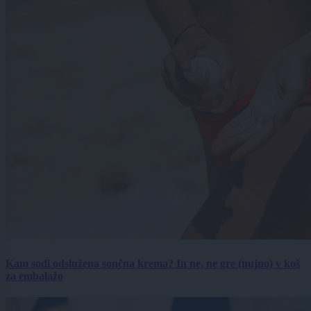
Kam sodi odslužena sončna krema? In ne, ne gre (nujno) v koš
za embalažo