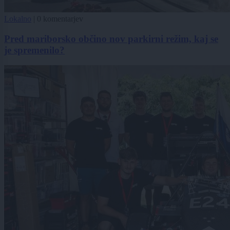
Lokalno
|
0 komentarjev
Pred mariborsko občino nov parkirni režim, kaj se
je spremenilo?