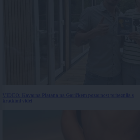
VIDEO: Kavarna Platana na Goričkem pozornost pritegnila s
kratkimi videi