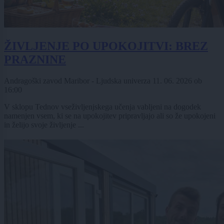
ŽIVLJENJE PO UPOKOJITVI: BREZ
PRAZNINE
Andragoški zavod Maribor - Ljudska univerza
11. 06. 2026
ob
16:00
V sklopu Tednov vseživljenjskega učenja vabljeni na dogodek
namenjen vsem, ki se na upokojitev pripravljajo ali so že upokojeni
in želijo svoje življenje ...