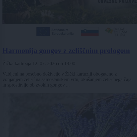
Harmonija gongov z zeliščnim prologom
Žička kartuzija
12. 07. 2026
ob
19:00
Vabljeni na posebno doživetje v Žički kartuziji obogateno z
vonjanjem zelišč na samostanskem vrtu, okušanjem zeliščnega čaja
in sprostitvijo ob zvokih gongov ...