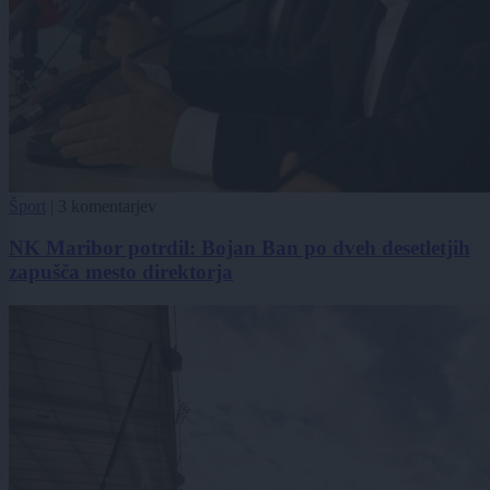
Šport
|
3 komentarjev
NK Maribor potrdil: Bojan Ban po dveh desetletjih
zapušča mesto direktorja