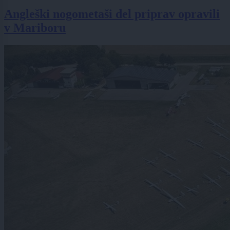
Angleški nogometaši del priprav opravili
v Mariboru