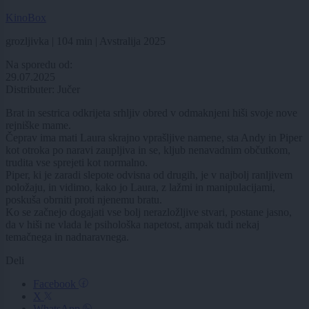
KinoBox
grozljivka | 104 min | Avstralija 2025
Na sporedu od:
29.07.2025
Distributer: Jučer
Brat in sestrica odkrijeta srhljiv obred v odmaknjeni hiši svoje nove
rejniške mame.
Čeprav ima mati Laura skrajno vprašljive namene, sta Andy in Piper
kot otroka po naravi zaupljiva in se, kljub nenavadnim občutkom,
trudita vse sprejeti kot normalno.
Piper, ki je zaradi slepote odvisna od drugih, je v najbolj ranljivem
položaju, in vidimo, kako jo Laura, z lažmi in manipulacijami,
poskuša obrniti proti njenemu bratu.
Ko se začnejo dogajati vse bolj nerazložljive stvari, postane jasno,
da v hiši ne vlada le psihološka napetost, ampak tudi nekaj
temačnega in nadnaravnega.
Deli
Facebook
X
WhatsApp