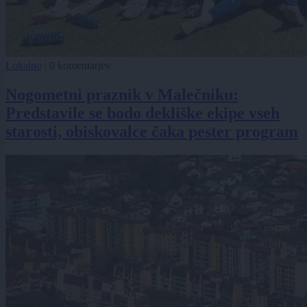
Lokalno
|
0 komentarjev
Nogometni praznik v Malečniku:
Predstavile se bodo dekliške ekipe vseh
starosti, obiskovalce čaka pester program