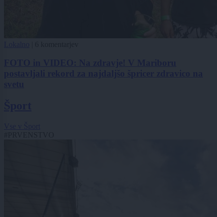
Lokalno
|
6 komentarjev
FOTO in VIDEO: Na zdravje! V Mariboru
postavljali rekord za najdaljšo špricer zdravico na
svetu
Šport
Vse v Šport
#PRVENSTVO