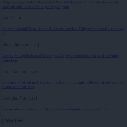
Nogometni praznik v Malečniku: Predstavile se bodo dekliške ekipe vseh
starosti, obiskovalce čaka pester program
Šport
13 ur nazaj
Maribor zlomil Koper in skočil na vrh lestvice! Tshipamba z mojstrovino za
2:0
Slovenija
16 ur nazaj
Sončev mrk prihaja nad Slovenijo: Najlepši trenutek bo tik pred sončnim
zahodom
Kronika
16 ur nazaj
Slovenca aretirali na Hrvaškem: Očitajo mu pranje milijonov in povezave s
kriminalno združbo
Kronika
17 ur nazaj
Šok na plaži v Crikvenici: Drevo padlo na kopalce, štirje poškodovani
Prikaži več