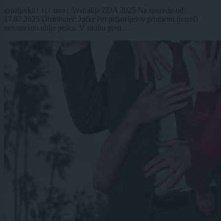
grozljivka | 111 min | Avstralija ZDA 2025 Na sporedu od:
17.07.2025 Distributer: Jučer Pet prijateljev v prometni nesreči
nenamerno ubije pešca. V strahu pred ...