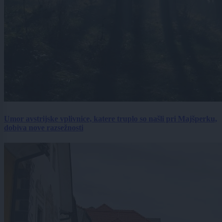
Umor avstrijske vplivnice, katere truplo so našli pri Majšperku,
dobiva nove razsežnosti