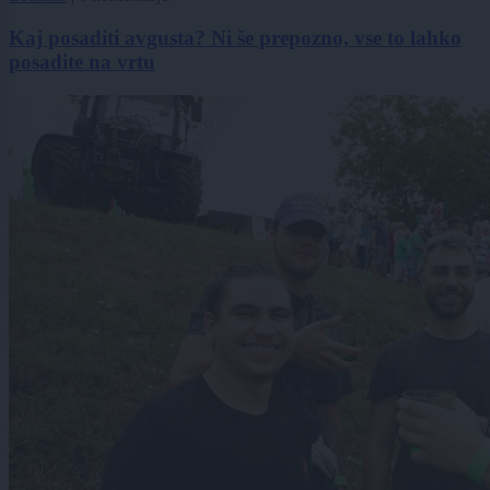
Kaj posaditi avgusta? Ni še prepozno, vse to lahko
posadite na vrtu