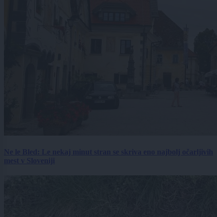
Ne le Bled: Le nekaj minut stran se skriva eno najbolj očarljivih
mest v Sloveniji