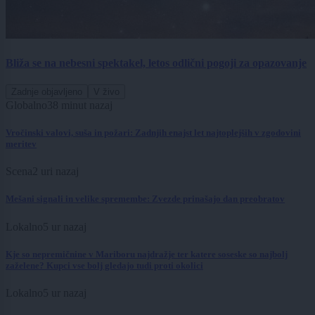
Bliža se na nebesni spektakel, letos odlični pogoji za opazovanje
Zadnje objavljeno
V živo
Globalno
38 minut nazaj
Vročinski valovi, suša in požari: Zadnjih enajst let najtoplejših v zgodovini
meritev
Scena
2 uri nazaj
Mešani signali in velike spremembe: Zvezde prinašajo dan preobratov
Lokalno
5 ur nazaj
Kje so nepremičnine v Mariboru najdražje ter katere soseske so najbolj
zaželene? Kupci vse bolj gledajo tudi proti okolici
Lokalno
5 ur nazaj