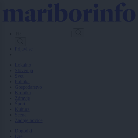
Skip
to
main
content
Prijavi se
Lokalno
Slovenija
Svet
Politika
Gospodarstvo
Kronika
Zdravje
Šport
Kultura
Scena
Zadnje novice
Dogodki
Igre