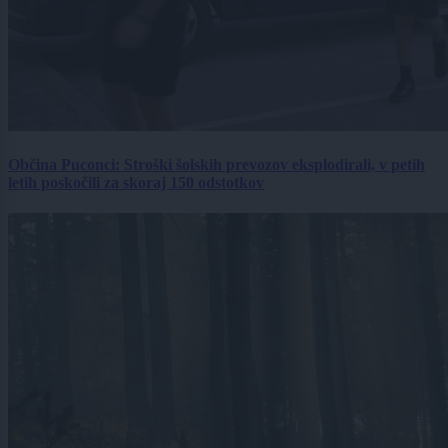
Občina Puconci: Stroški šolskih prevozov eksplodirali, v petih
letih poskočili za skoraj 150 odstotkov