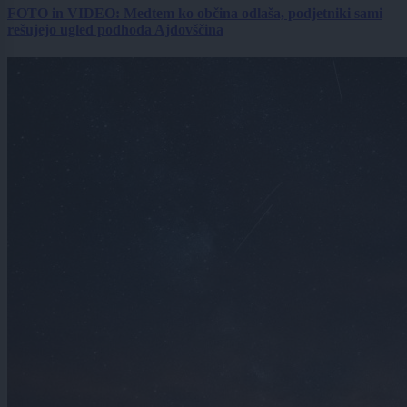
FOTO in VIDEO: Medtem ko občina odlaša, podjetniki sami
rešujejo ugled podhoda Ajdovščina