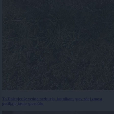
To Dolenjce še vedno razburja, lastnikom psov zdaj znova
pošiljajo jasno sporočilo