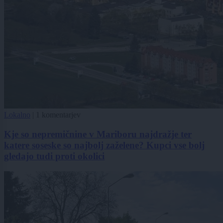
Lokalno
|
1 komentarjev
Kje so nepremičnine v Mariboru najdražje ter
katere soseske so najbolj zaželene? Kupci vse bolj
gledajo tudi proti okolici