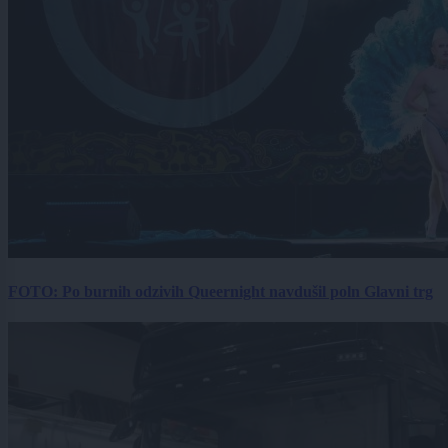
FOTO: Po burnih odzivih Queernight navdušil poln Glavni trg