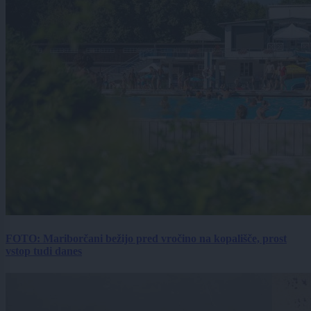
FOTO: Mariborčani bežijo pred vročino na kopališče, prost
vstop tudi danes