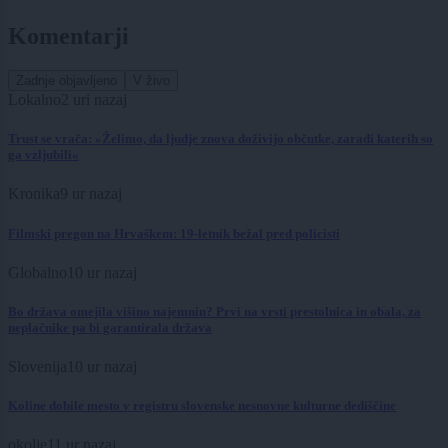
Komentarji
Zadnje objavljeno
V živo
Lokalno
2 uri nazaj
Trust se vrača: »Želimo, da ljudje znova doživijo občutke, zaradi katerih so
ga vzljubili«
Kronika
9 ur nazaj
Filmski pregon na Hrvaškem: 19-letnik bežal pred policisti
Globalno
10 ur nazaj
Bo država omejila višino najemnin? Prvi na vrsti prestolnica in obala, za
neplačnike pa bi garantirala država
Slovenija
10 ur nazaj
Koline dobile mesto v registru slovenske nesnovne kulturne dediščine
okolje
11 ur nazaj