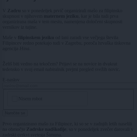
V
Zadru
so v ponedeljek prvič organizirali mašo za filipinsko
skupnost v njihovem
maternem jeziku
, kar je bila tudi prva
organizirana maša v tem mestu, namenjena določeni skupnosti
vernikov iz tujine.
Maše v
filipinskem jeziku
od lani zaradi vse večjega števila
Filipincev redno potekajo tudi v Zagrebu, poroča hrvaška tiskovna
agencija
Hina
.
Želiš biti vedno na tekočem? Prijavi se na novice in dvakrat
tedensko v svoj email nabiralnik prejmi pregled svežih novic.
E-naslov
CAPTCHA
Nisem robot
Naročite se
Prvo organizirano mašo za Filipince, ki so se v zadnjih letih naselili
na območju
Zadrske nadškofije
, so v ponedeljek zvečer darovali v
zadrski cerkvi svetega Šimuna.