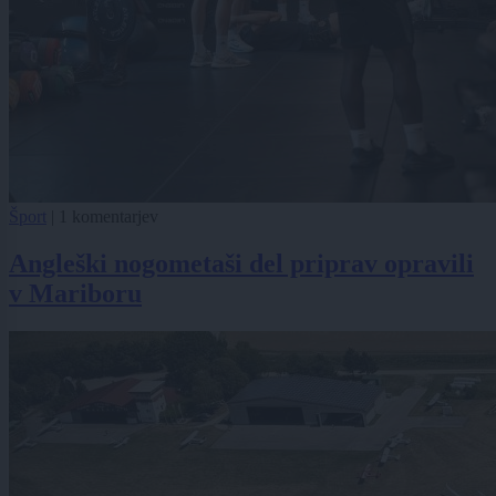
Šport
|
1 komentarjev
Angleški nogometaši del priprav opravili
v Mariboru