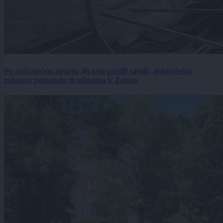
Po uničujočem neurju jih niso pustili samih, dobrodelna
zakonca pomagala družinama iz Zaloga