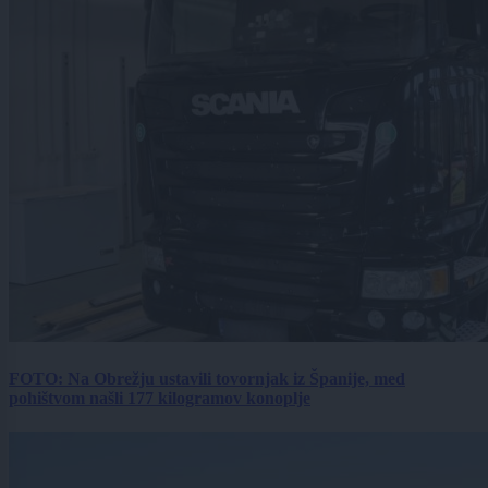
FOTO: Na Obrežju ustavili tovornjak iz Španije, med
pohištvom našli 177 kilogramov konoplje