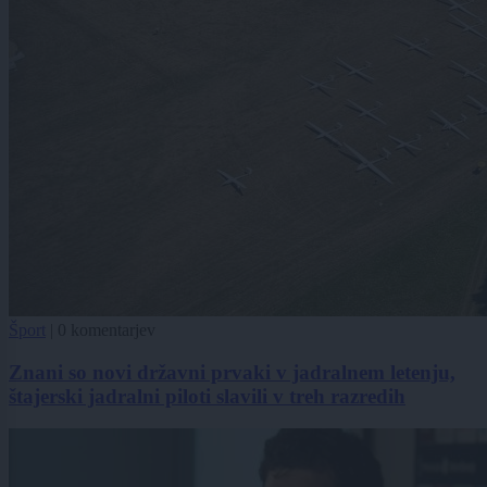
Šport
|
0 komentarjev
Znani so novi državni prvaki v jadralnem letenju,
štajerski jadralni piloti slavili v treh razredih