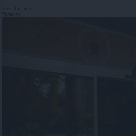
Vse v Lokalno
#prenova