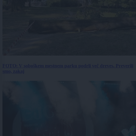
FOTO: V soboškem mestnem parku podrli več dreves. Preverili
smo, zakaj