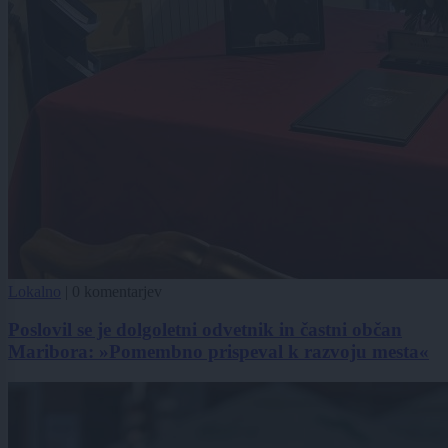
Lokalno
|
0 komentarjev
Poslovil se je dolgoletni odvetnik in častni občan
Maribora: »Pomembno prispeval k razvoju mesta«