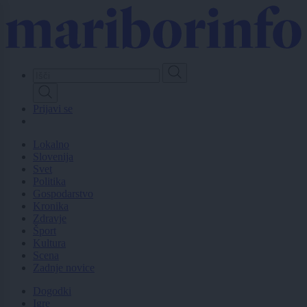
Skip
to
main
content
Prijavi se
Lokalno
Slovenija
Svet
Politika
Gospodarstvo
Kronika
Zdravje
Šport
Kultura
Scena
Zadnje novice
Dogodki
Igre