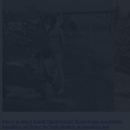
Kje so se nekoč kopali Mariborčani? Razkrivamo pozabljena
kopališča, od Drave do Treh ribnikov in kopališča pod