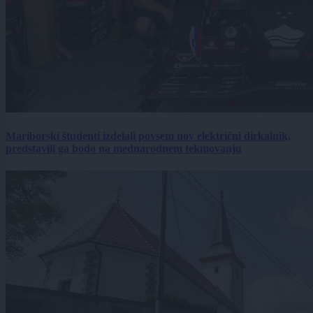
Mariborski študenti izdelali povsem nov električni dirkalnik,
predstavili ga bodo na mednarodnem tekmovanju