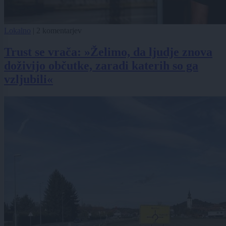
Lokalno
|
2 komentarjev
Trust se vrača: »Želimo, da ljudje znova
doživijo občutke, zaradi katerih so ga
vzljubili«