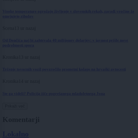
Visoke temperature ogrožajo življenje v slovenskih rekah, zaradi vročine že
omejujejo ribolov
Scena
13 ur nazaj
Od Dončića naj bi zahtevala 40 milijonov dolarjev: v javnost prišle nove
podrobnosti spora
Kronika
13 ur nazaj
Trčenje tovornih vozil povzročilo prometni kolaps na hrvaški avtocesti
Kronika
14 ur nazaj
Ste ga videli? Policija išče pogrešanega mladoletnega Jona
Prikaži več
Komentarji
Lokalno