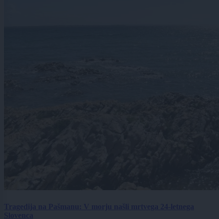
Tragedija na Pašmanu: V morju našli mrtvega 24-letnega
Slovenca