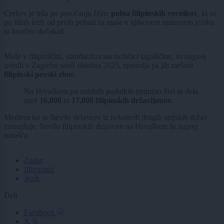
Cerkev je bila po poročanju
Hine
polna filipinskih vernikov
, ki so
po štirih letih od prvih pobud za maše v njihovem maternem jeziku
to končno dočakali.
Maše v filipinščini, standardizirani različici tagalščine, so najprej
uvedli v Zagrebu sredi oktobra 2025, spremlja pa jih mešani
filipinski pevski zbor.
Na Hrvaškem po uradnih podatkih trenutno živi in dela
med
16.000
in
17.000 filipinskih državljanov.
Medtem ko se število delavcev iz nekaterih drugih azijskih držav
zmanjšuje, število filipinskih delavcev na Hrvaškem še naprej
narašča.
Zadar
filimpinci
Jezik
Deli
Facebook
X