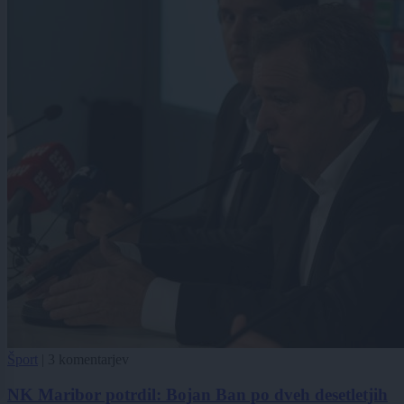
Šport
|
3 komentarjev
NK Maribor potrdil: Bojan Ban po dveh desetletjih