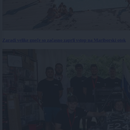
Zaradi velike gneče so začasno zaprli vstop na Mariborski otok