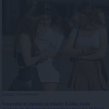
Lokalno
|
0 komentarjev
Štipendije in žepnine za mlade: Koliko bodo
dijakom in študentom namenile podravske občine?