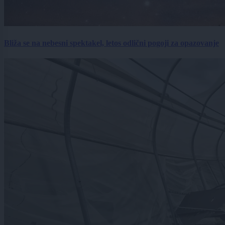
Bliža se na nebesni spektakel, letos odlični pogoji za opazovanje