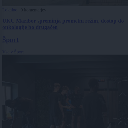
Lokalno
|
0 komentarjev
UKC Maribor spreminja prometni režim, dostop do
onkologije bo drugačen
Šport
Vse v Šport