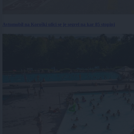
Avtomobil na Koroški ulici se je segrel na kar 85 stopinj