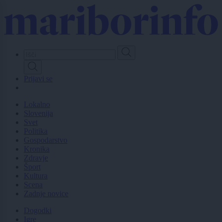
Skip
to
main
content
Prijavi se
Lokalno
Slovenija
Svet
Politika
Gospodarstvo
Kronika
Zdravje
Šport
Kultura
Scena
Zadnje novice
Dogodki
Igre