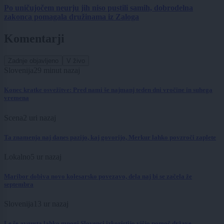
Po uničujočem neurju jih niso pustili samih, dobrodelna
zakonca pomagala družinama iz Zaloga
Komentarji
Zadnje objavljeno
V živo
Slovenija
29 minut nazaj
Konec kratke osvežitve: Pred nami še najmanj teden dni vročine in suhega
vremena
Scena
2 uri nazaj
Ta znamenja naj danes pazijo, kaj govorijo, Merkur lahko povzroči zaplete
Lokalno
5 ur nazaj
Maribor dobiva novo kolesarsko povezavo, dela naj bi se začela že
septembra
Slovenija
13 ur nazaj
Le še avgusta lahko mnogi Slovenci izkoristijo višjo pomoč države