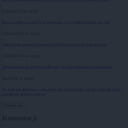
Lokalno
16 ur nazaj
Kaj posaditi avgusta? Ni še prepozno, vse to lahko posadite na vrtu
Globalno
18 ur nazaj
Tako visoke prometne kazni vam lahko napišejo hrvaški policisti
Globalno
18 ur nazaj
Dobra novica za 38-letnega Hrvata, ki se na Irskem bori za življenje
Scena
18 ur nazaj
Na meji pozabil ženo: »»Ko sem videl prazen sedež, nisem vedel, ali naj se
smejim ali držim za glavo«
Prikaži več
Komentarji