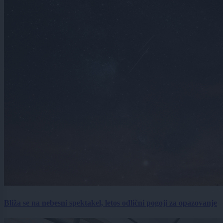
Bliža se na nebesni spektakel, letos odlični pogoji za opazovanje