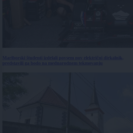
Mariborski študenti izdelali povsem nov električni dirkalnik,
predstavili ga bodo na mednarodnem tekmovanju