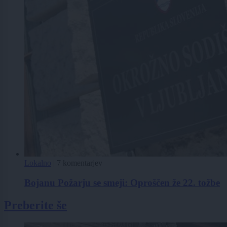
Lokalno
|
7 komentarjev
Bojanu Požarju se smeji: Oproščen že 22. tožbe
Preberite še