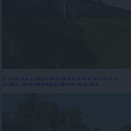
Štajerski župan gre po tretji mandat: Dokončati želi začete
projekte, med prednostnimi zdravstvena postaja