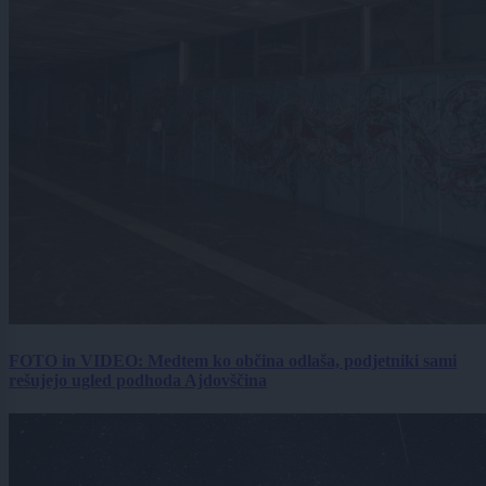
FOTO in VIDEO: Medtem ko občina odlaša, podjetniki sami
rešujejo ugled podhoda Ajdovščina