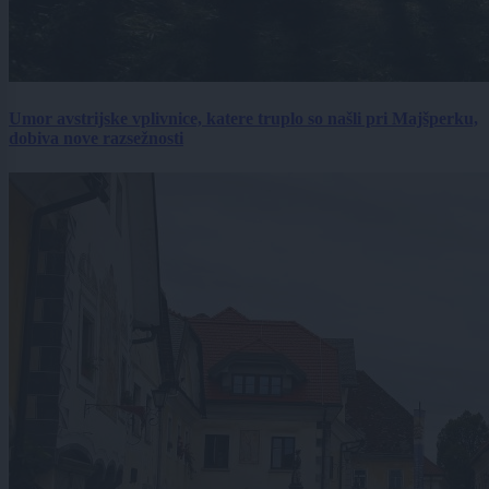
Umor avstrijske vplivnice, katere truplo so našli pri Majšperku,
dobiva nove razsežnosti