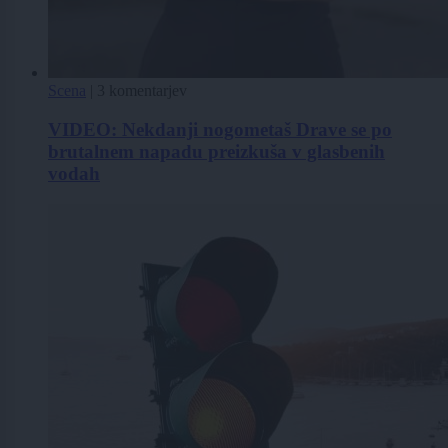
Scena
|
3 komentarjev
VIDEO: Nekdanji nogometaš Drave se po
brutalnem napadu preizkuša v glasbenih
vodah