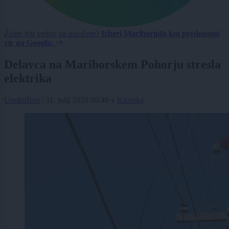
Želite biti vedno na tekočem?
Izberi Mariborinfo kot prednostni
vir na Googlu.
Delavca na Mariborskem Pohorju stresla
elektrika
Uredništvo
|
31. julij 2020 09:40
v
Kronika