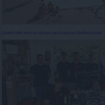
Zaradi velike gneče so začasno zaprli vstop na Mariborski otok