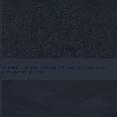
To Dolenjce še vedno razburja, lastnikom psov zdaj znova
pošiljajo jasno sporočilo