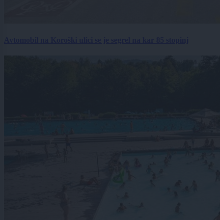
Avtomobil na Koroški ulici se je segrel na kar 85 stopinj