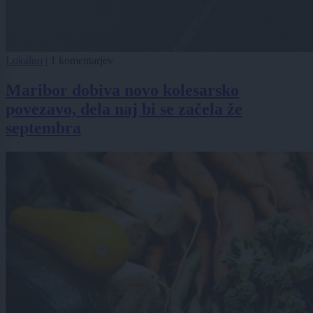
Lokalno
|
1 komentarjev
Maribor dobiva novo kolesarsko
povezavo, dela naj bi se začela že
septembra