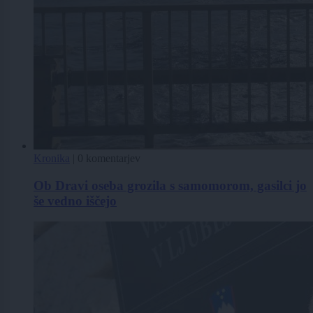
Kronika
|
0 komentarjev
Ob Dravi oseba grozila s samomorom, gasilci jo
še vedno iščejo