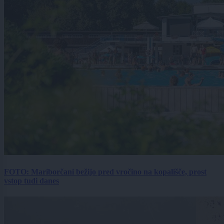
FOTO: Mariborčani bežijo pred vročino na kopališče, prost
vstop tudi danes