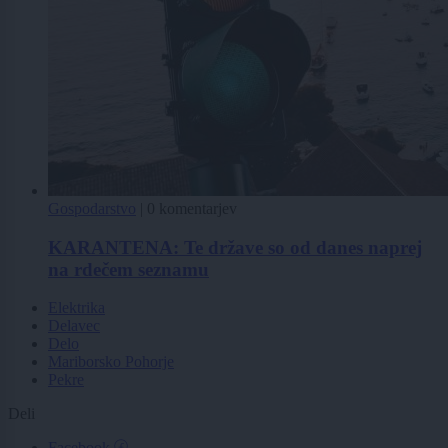
Gospodarstvo
|
0 komentarjev
KARANTENA: Te države so od danes naprej
na rdečem seznamu
Elektrika
Delavec
Delo
Mariborsko Pohorje
Pekre
Deli
Facebook