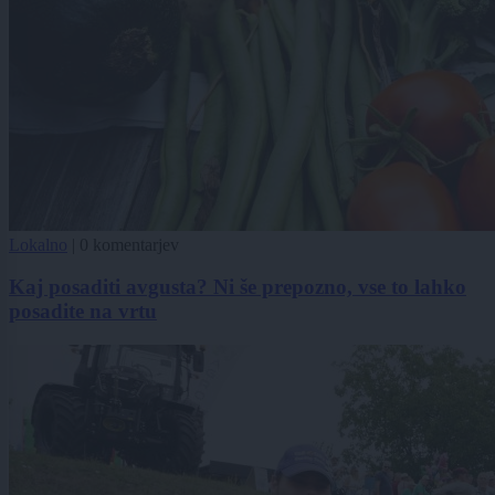
Lokalno
|
0 komentarjev
Kaj posaditi avgusta? Ni še prepozno, vse to lahko
posadite na vrtu