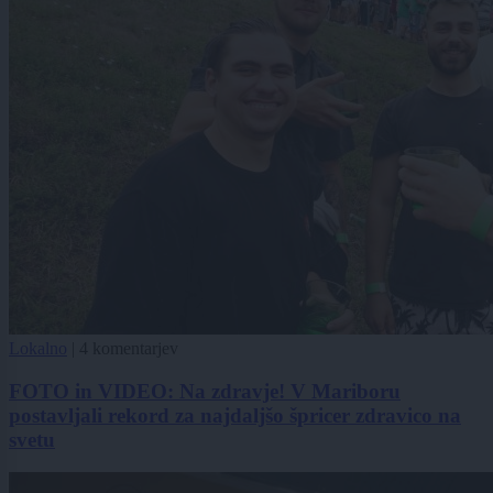
Lokalno
|
4 komentarjev
FOTO in VIDEO: Na zdravje! V Mariboru
postavljali rekord za najdaljšo špricer zdravico na
svetu