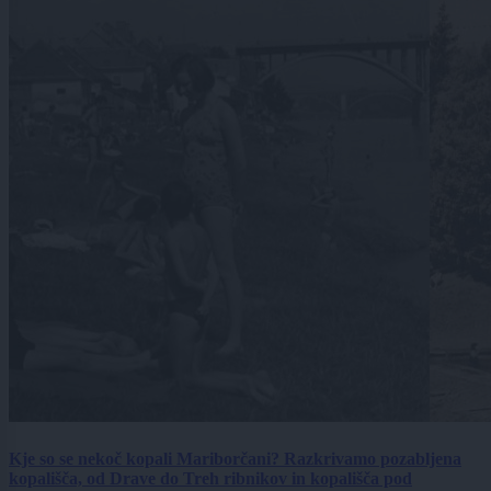
Kje so se nekoč kopali Mariborčani? Razkrivamo pozabljena
kopališča, od Drave do Treh ribnikov in kopališča pod