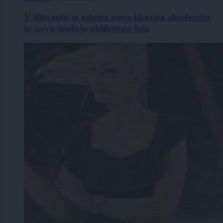
V Sloveniji se odpira nova likovna akademija
in nova srednja oblikovna šola