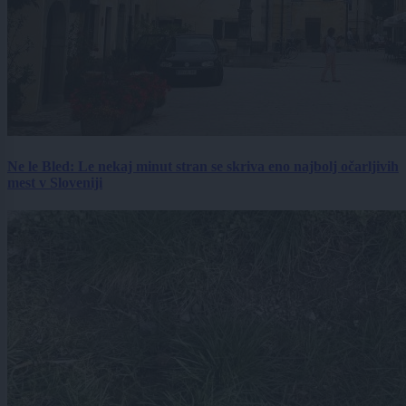
Ne le Bled: Le nekaj minut stran se skriva eno najbolj očarljivih
mest v Sloveniji