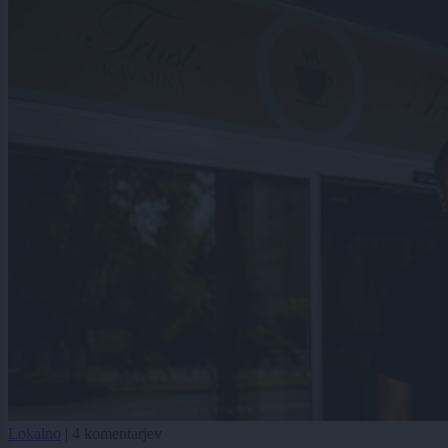
Lokalno
|
4 komentarjev