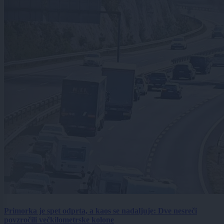
Primorka je spet odprta, a kaos se nadaljuje: Dve nesreči
povzročili večkilometrske kolone