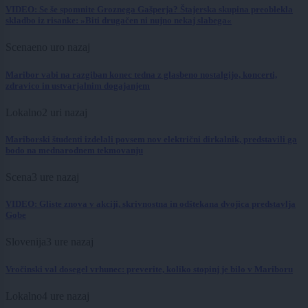
VIDEO: Se še spomnite Groznega Gašperja? Štajerska skupina preoblekla
skladbo iz risanke: »Biti drugačen ni nujno nekaj slabega«
Scena
eno uro nazaj
Maribor vabi na razgiban konec tedna z glasbeno nostalgijo, koncerti,
zdravico in ustvarjalnim dogajanjem
Lokalno
2 uri nazaj
Mariborski študenti izdelali povsem nov električni dirkalnik, predstavili ga
bodo na mednarodnem tekmovanju
Scena
3 ure nazaj
VIDEO: Gliste znova v akciji, skrivnostna in odštekana dvojica predstavlja
Gobe
Slovenija
3 ure nazaj
Vročinski val dosegel vrhunec: preverite, koliko stopinj je bilo v Mariboru
Lokalno
4 ure nazaj