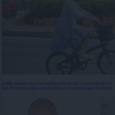
Koliko pomeni senca na mariborskih ulicah? Na isti lokaciji več
kot 20 stopinj razlike, sedež kolesa se je segrel na kar 70 stopinj