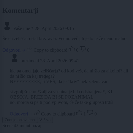
Komentarji
Vaše ime *
28. April 2026 09:15
Še en zeliščar ostal brez avta. Vedno več jih je to je že nenormalno.
Odgovori
Copy to clipboard
0
0
brezimeni
28. April 2026 09:41
kje pa omenjajo zeliščarja? od kod veš, da ni šlo za alkohol? ali
da ni šlo za kaj tretjega?
NEEEEEEEEE, ti VEŠ, da je "kriv" nek zelenjavar
si zgolj še eno *žaljiva vsebina je bila odstranjena*, KI
OBSOJA, BREZ DA BI SE POZANIMAL
no, morda si pa ti pod vplivom, če že take gluposti trdiš
Odgovori
Copy to clipboard
1
0
Zadnje objavljeno
V živo
Scena
43 minut nazaj