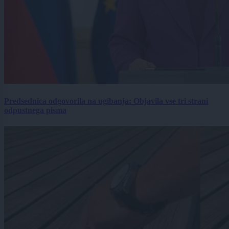
Predsednica odgovorila na ugibanja: Objavila vse tri strani
odpustnega pisma