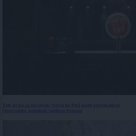
Tole ne bo za oči otrok: Nocoj bo Ptuj gostil provokativni
Queernight, najmlajši vabljeni drugam