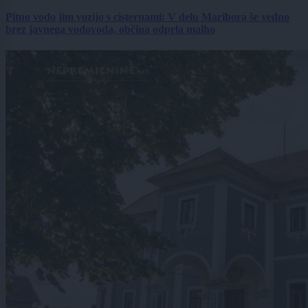
Pitno vodo jim vozijo s cisternami: V delu Maribora še vedno
brez javnega vodovoda, občina odprla malho