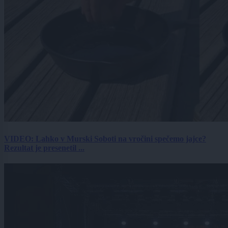
VIDEO: Lahko v Murski Soboti na vročini spečemo jajce?
Rezultat je presenetil ...