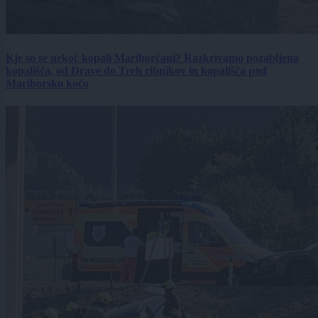
Kje so se nekoč kopali Mariborčani? Razkrivamo pozabljena
kopališča, od Drave do Treh ribnikov in kopališča pod
Mariborsko kočo