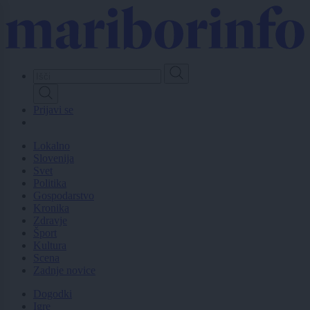
Skip
to
main
content
Prijavi se
Lokalno
Slovenija
Svet
Politika
Gospodarstvo
Kronika
Zdravje
Šport
Kultura
Scena
Zadnje novice
Dogodki
Igre