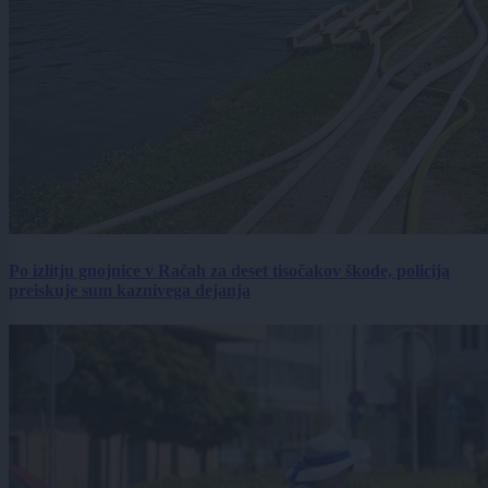
Po izlitju gnojnice v Račah za deset tisočakov škode, policija
preiskuje sum kaznivega dejanja