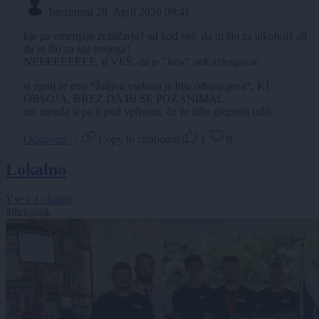
brezimeni
28. April 2026 09:41
kje pa omenjajo zeliščarja? od kod veš, da ni šlo za alkohol? ali
da ni šlo za kaj tretjega?
NEEEEEEEEE, ti VEŠ, da je "kriv" nek zelenjavar
si zgolj še eno *žaljiva vsebina je bila odstranjena*, KI
OBSOJA, BREZ DA BI SE POZANIMAL
no, morda si pa ti pod vplivom, če že take gluposti trdiš
Odgovori
Copy to clipboard
1
0
Lokalno
Vse v Lokalno
#dirkalnik