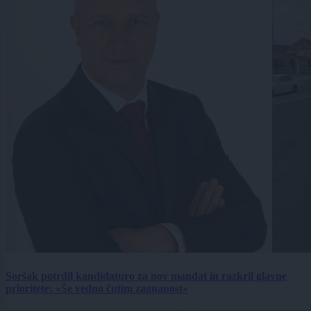
Soršak potrdil kandidaturo za nov mandat in razkril glavne
prioritete: »Še vedno čutim zagnanost«