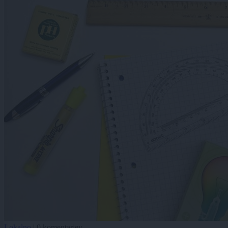
Lokalno
|
0 komentarjev