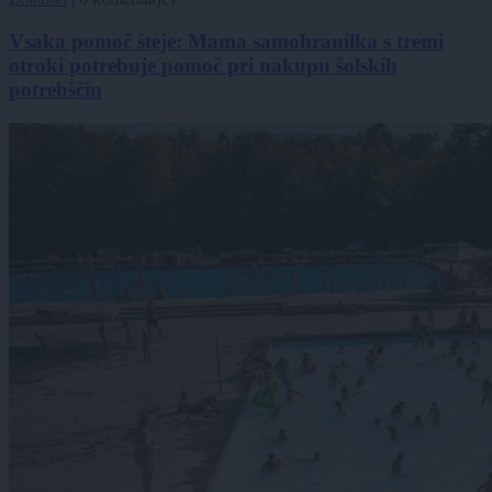
Vsaka pomoč šteje: Mama samohranilka s tremi
otroki potrebuje pomoč pri nakupu šolskih
potrebščin