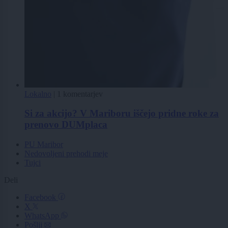
Lokalno
|
1 komentarjev
Si za akcijo? V Mariboru iščejo pridne roke za
prenovo DUMplaca
PU Maribor
Nedovoljeni prehodi meje
Tujci
Deli
Facebook
X
WhatsApp
Pošlji