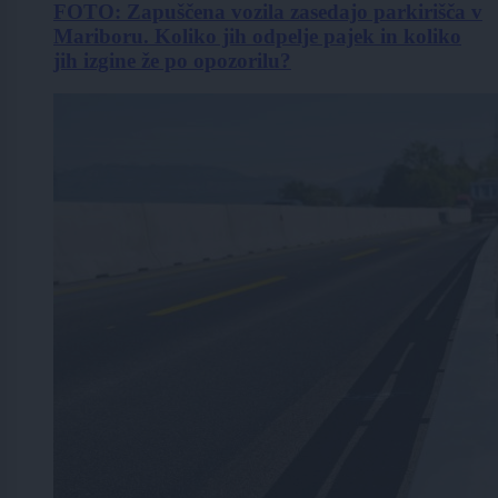
FOTO: Zapuščena vozila zasedajo parkirišča v
Mariboru. Koliko jih odpelje pajek in koliko
jih izgine že po opozorilu?