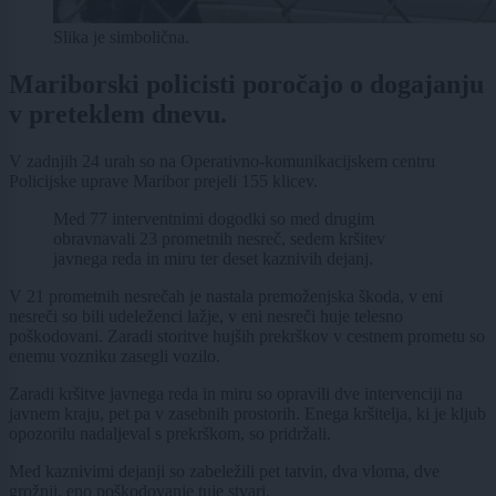
Slika je simbolična.
Mariborski policisti poročajo o dogajanju
v preteklem dnevu.
V zadnjih 24 urah so na Operativno-komunikacijskem centru
Policijske uprave Maribor prejeli 155 klicev.
Med 77 interventnimi dogodki so med drugim
obravnavali 23 prometnih nesreč, sedem kršitev
javnega reda in miru ter deset kaznivih dejanj.
V 21 prometnih nesrečah je nastala premoženjska škoda, v eni
nesreči so bili udeleženci lažje, v eni nesreči huje telesno
poškodovani. Zaradi storitve hujših prekrškov v cestnem prometu so
enemu vozniku zasegli vozilo.
Zaradi kršitve javnega reda in miru so opravili dve intervenciji na
javnem kraju, pet pa v zasebnih prostorih. Enega kršitelja, ki je kljub
opozorilu nadaljeval s prekrškom, so pridržali.
Med kaznivimi dejanji so zabeležili pet tatvin, dva vloma, dve
grožnji, eno poškodovanje tuje stvari.