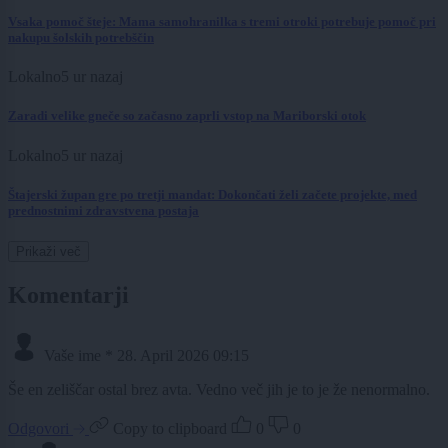
Vsaka pomoč šteje: Mama samohranilka s tremi otroki potrebuje pomoč pri
nakupu šolskih potrebščin
Lokalno
5 ur nazaj
Zaradi velike gneče so začasno zaprli vstop na Mariborski otok
Lokalno
5 ur nazaj
Štajerski župan gre po tretji mandat: Dokončati želi začete projekte, med
prednostnimi zdravstvena postaja
Prikaži več
Komentarji
Vaše ime *
28. April 2026 09:15
Še en zeliščar ostal brez avta. Vedno več jih je to je že nenormalno.
Odgovori
Copy to clipboard
0
0