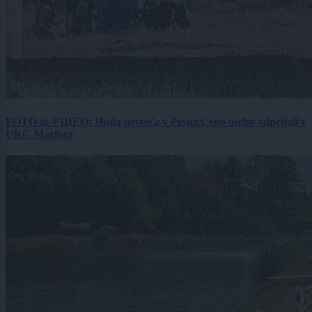
FOTO in VIDEO: Huda nesreča v Pesnici, eno osebo odpeljali v
UKC Maribor