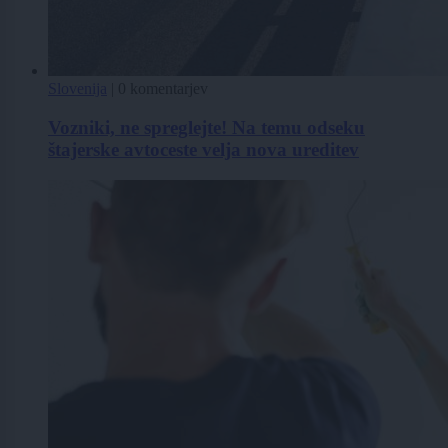
Slovenija
|
0 komentarjev
Vozniki, ne spreglejte! Na temu odseku
štajerske avtoceste velja nova ureditev