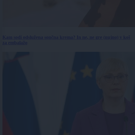
Kam sodi odslužena sončna krema? In ne, ne gre (nujno) v koš
za embalažo