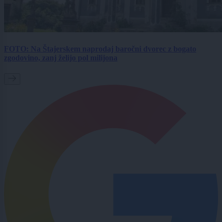
FOTO: Na Štajerskem naprodaj baročni dvorec z bogato
zgodovino, zanj želijo pol milijona