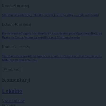
Kronika
9 ur nazaj
Mariborski otok brez elektrike, zaradi kratkega stika posredovali gasilci
Lokalno
10 ur nazaj
Kje so se nekoč kopali Mariborčani? Razkrivamo pozabljena kopališča, od
Drave do Treh ribnikov in kopališča pod Mariborsko kočo
Kronika
11 ur nazaj
Mariborskemu zavodu za zapuščene živali izpraznil račun: »Onemogočil si
nadaljnjo pomoč živalim«
Prikaži več
Komentarji
Lokalno
Vse v Lokalno
#kopanje