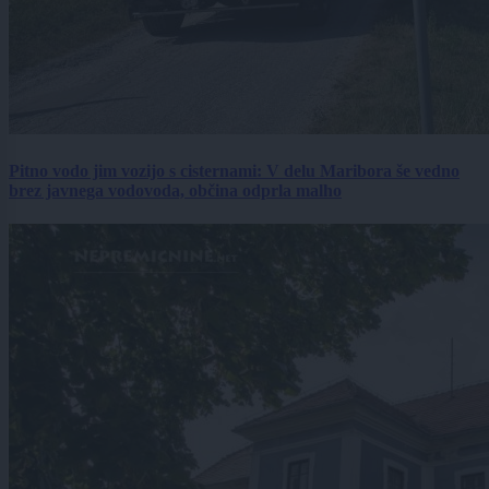
Pitno vodo jim vozijo s cisternami: V delu Maribora še vedno
brez javnega vodovoda, občina odprla malho