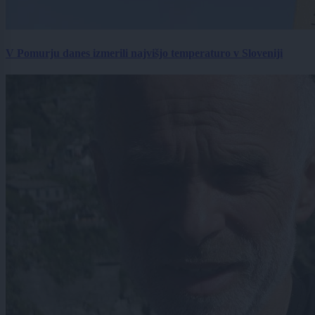
V Pomurju danes izmerili najvišjo temperaturo v Sloveniji