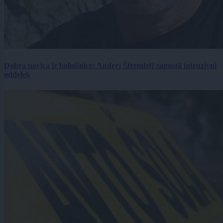
Dobra novica iz bolnišnice: Andrej Štremfelj zapustil intenzivni
oddelek