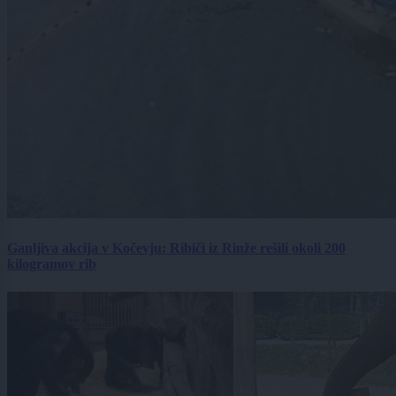
Ganljiva akcija v Kočevju: Ribiči iz Rinže rešili okoli 200
kilogramov rib