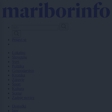
Skip
to
main
content
Prijavi se
Lokalno
Slovenija
Svet
Politika
Gospodarstvo
Kronika
Zdravje
Šport
Kultura
Scena
Zadnje novice
Dogodki
Igre