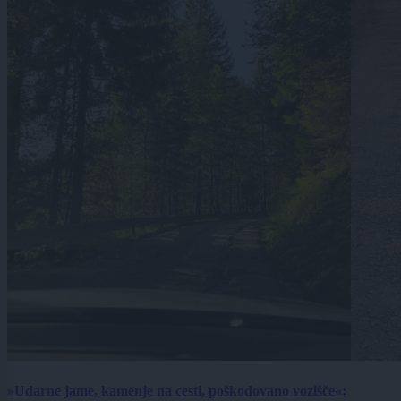
»Udarne jame, kamenje na cesti, poškodovano vozišče«: