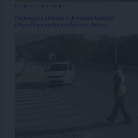
Lokalno
|
15 komentarjev
Pretresljive obtožbe s slovenske kmetije:
Objavili posnetke nasilja nad delavci