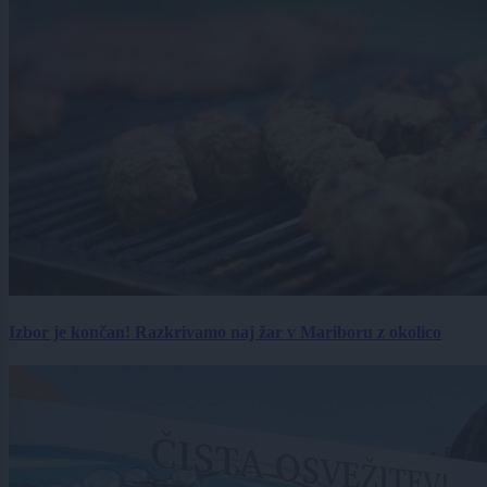
Izbor je končan! Razkrivamo naj žar v Mariboru z okolico