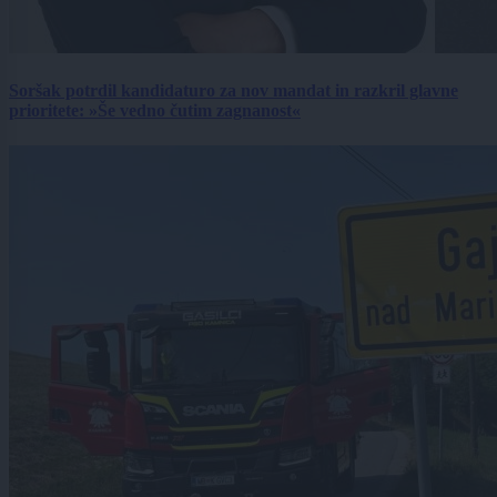
Soršak potrdil kandidaturo za nov mandat in razkril glavne
prioritete: »Še vedno čutim zagnanost«