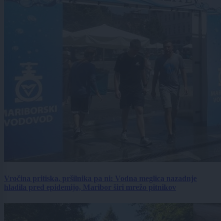
Vročina pritiska, pršilnika pa ni: Vodna meglica nazadnje
hladila pred epidemijo, Maribor širi mrežo pitnikov