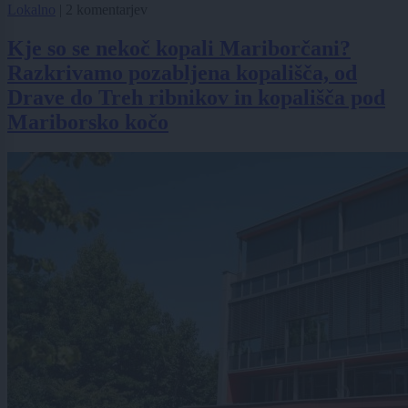
Lokalno
|
2 komentarjev
Kje so se nekoč kopali Mariborčani?
Razkrivamo pozabljena kopališča, od
Drave do Treh ribnikov in kopališča pod
Mariborsko kočo