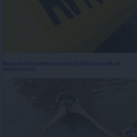
Kolesarja zbil avtomobil avtošole? Policija išče voznika in
očividca nesreče