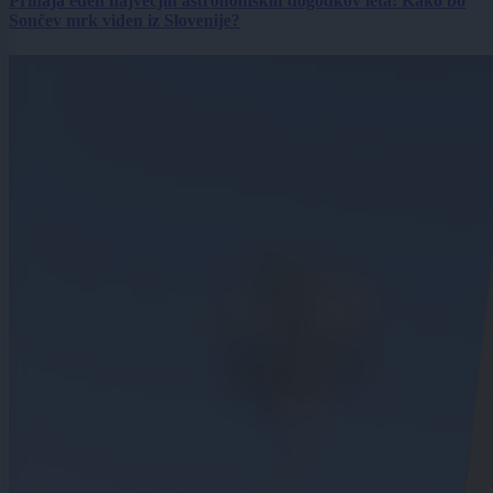
Prihaja eden največjih astronomskih dogodkov leta: Kako bo
Sončev mrk viden iz Slovenije?