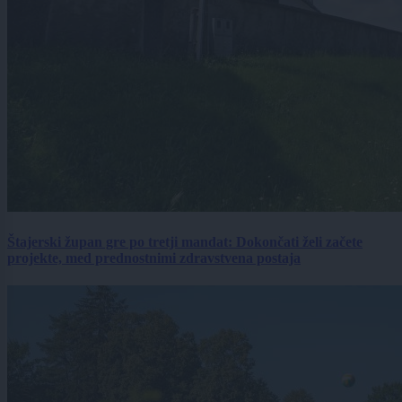
Štajerski župan gre po tretji mandat: Dokončati želi začete
projekte, med prednostnimi zdravstvena postaja