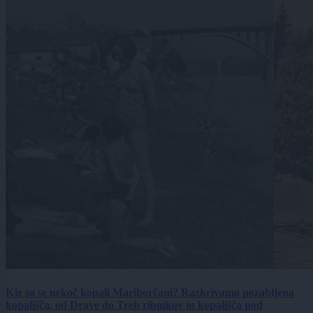
Kje so se nekoč kopali Mariborčani? Razkrivamo pozabljena
kopališča, od Drave do Treh ribnikov in kopališča pod