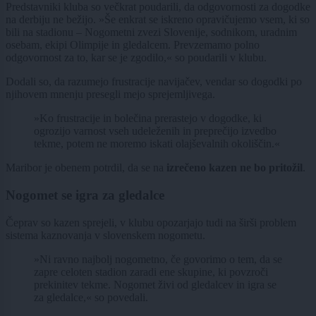
Predstavniki kluba so večkrat poudarili, da odgovornosti za dogodke
na derbiju ne bežijo. »Še enkrat se iskreno opravičujemo vsem, ki so
bili na stadionu – Nogometni zvezi Slovenije, sodnikom, uradnim
osebam, ekipi Olimpije in gledalcem. Prevzemamo polno
odgovornost za to, kar se je zgodilo,« so poudarili v klubu.
Dodali so, da razumejo frustracije navijačev, vendar so dogodki po
njihovem mnenju presegli mejo sprejemljivega.
»Ko frustracije in bolečina prerastejo v dogodke, ki
ogrozijo varnost vseh udeleženih in preprečijo izvedbo
tekme, potem ne moremo iskati olajševalnih okoliščin.«
Maribor je obenem potrdil, da se na
izrečeno kazen ne bo pritožil
.
Nogomet se igra za gledalce
Čeprav so kazen sprejeli, v klubu opozarjajo tudi na širši problem
sistema kaznovanja v slovenskem nogometu.
»Ni ravno najbolj nogometno, če govorimo o tem, da se
zapre celoten stadion zaradi ene skupine, ki povzroči
prekinitev tekme. Nogomet živi od gledalcev in igra se
za gledalce,« so povedali.