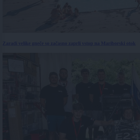
Zaradi velike gneče so začasno zaprli vstop na Mariborski otok