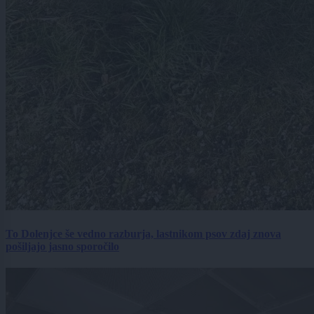
To Dolenjce še vedno razburja, lastnikom psov zdaj znova
pošiljajo jasno sporočilo