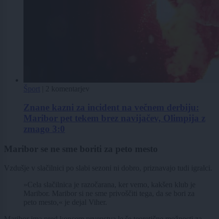
Šport
|
2 komentarjev
Znane kazni za incident na večnem derbiju:
Maribor pet tekem brez navijačev, Olimpija z
zmago 3:0
Maribor se ne sme boriti za peto mesto
Vzdušje v slačilnici po slabi sezoni ni dobro, priznavajo tudi igralci.
»Cela slačilnica je razočarana, ker vemo, kakšen klub je
Maribor. Maribor si ne sme privoščiti tega, da se bori za
peto mesto,« je dejal Viher.
Maribor ima pred koncem prvenstva le še teoretične možnosti za