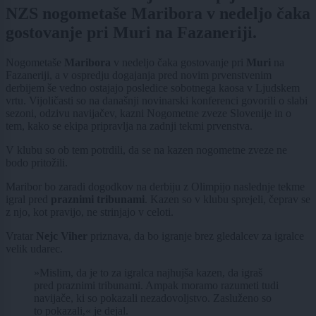
NZS nogometaše Maribora v nedeljo čaka
gostovanje pri Muri na Fazaneriji.
Nogometaše
Maribora
v nedeljo čaka gostovanje pri
Muri
na
Fazaneriji, a v ospredju dogajanja pred novim prvenstvenim
derbijem še vedno ostajajo posledice sobotnega kaosa v Ljudskem
vrtu. Vijoličasti so na današnji novinarski konferenci govorili o slabi
sezoni, odzivu navijačev, kazni Nogometne zveze Slovenije in o
tem, kako se ekipa pripravlja na zadnji tekmi prvenstva.
V klubu so ob tem potrdili, da se na kazen nogometne zveze ne
bodo pritožili.
Maribor bo zaradi dogodkov na derbiju z Olimpijo naslednje tekme
igral pred
praznimi tribunami
. Kazen so v klubu sprejeli, čeprav se
z njo, kot pravijo, ne strinjajo v celoti.
Vratar
Nejc Viher
priznava, da bo igranje brez gledalcev za igralce
velik udarec.
»Mislim, da je to za igralca najhujša kazen, da igraš
pred praznimi tribunami. Ampak moramo razumeti tudi
navijače, ki so pokazali nezadovoljstvo. Zasluženo so
to pokazali,« je dejal.