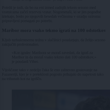
Potrdil je tudi, da bo na eni izmed zadnjih tekem sezono med
vratnicama začel rezervni vratar. Nogometaši, ki se jim pogodbe
iztekajo, bodo po njegovih besedah večinoma v ozadju oziroma
pripravljeni pomagati po potrebi.
Maribor mora vsako tekmo igrati na 100 odstotkov
Kljub turbulentnemu tednu v slačilnici poudarjajo, da želijo sezono
zaključiti profesionalno.
»Kot igralec Maribora se moraš zavedati, da igraš za
Maribor in da moraš vsako tekmo dati 100 odstotkov,«
je poudaril Viher.
Vijoličaste tako v nedeljo čaka še eno zahtevno gostovanje na
Fazaneriji, kjer je v preteklosti pogosto prihajalo do napetosti tako
na tribunah kot na igrišču.