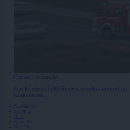
Kronika
|
0 komentarjev
Gasilci reševali ukleščenega voznika, ta umrl na
kraju nesreče
Nk Maribor
NŠ Mura
Derbi
Nogomet
Nejc Viher