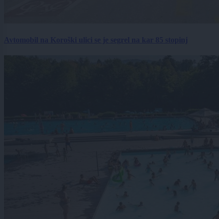
Avtomobil na Koroški ulici se je segrel na kar 85 stopinj