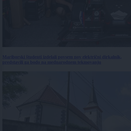
Mariborski študenti izdelali povsem nov električni dirkalnik,
predstavili ga bodo na mednarodnem tekmovanju