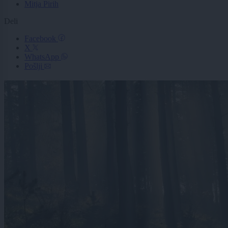
Mitja Pirih
Deli
Facebook
X
WhatsApp
Pošlji