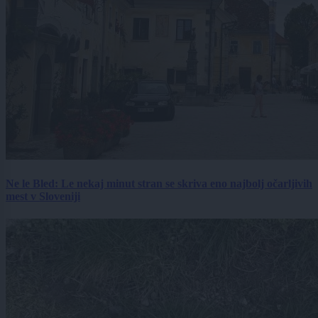
Ne le Bled: Le nekaj minut stran se skriva eno najbolj očarljivih
mest v Sloveniji