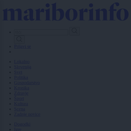
Skip
to
main
content
Prijavi se
Lokalno
Slovenija
Svet
Politika
Gospodarstvo
Kronika
Zdravje
Šport
Kultura
Scena
Zadnje novice
Dogodki
Igre