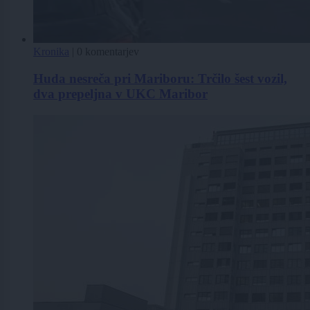
Kronika
|
0 komentarjev
Huda nesreča pri Mariboru: Trčilo šest vozil,
dva prepeljna v UKC Maribor