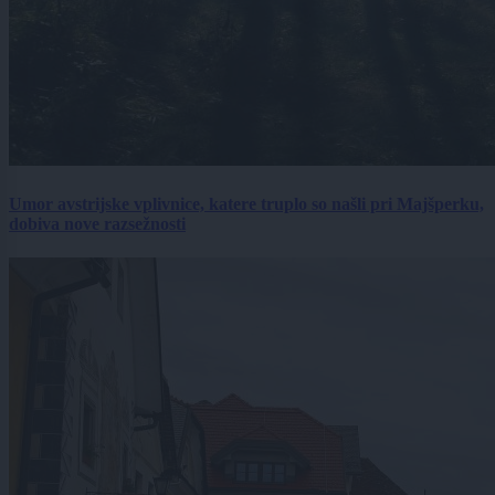
Umor avstrijske vplivnice, katere truplo so našli pri Majšperku,
dobiva nove razsežnosti