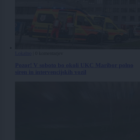
Lokalno
|
0 komentarjev
Pozor! V soboto bo okoli UKC Maribor polno
siren in intervencijskih vozil