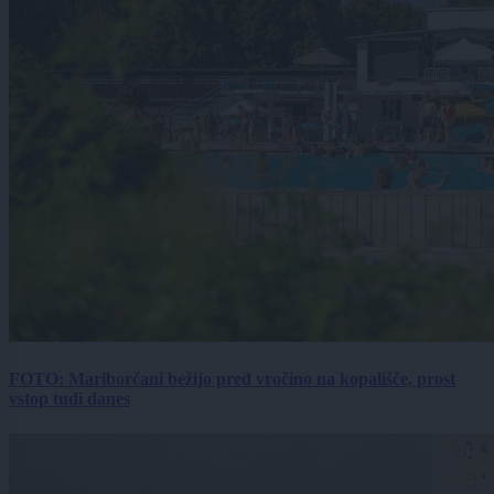
FOTO: Mariborčani bežijo pred vročino na kopališče, prost
vstop tudi danes