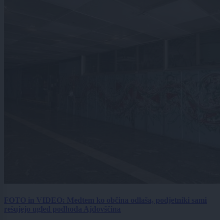
FOTO in VIDEO: Medtem ko občina odlaša, podjetniki sami
rešujejo ugled podhoda Ajdovščina