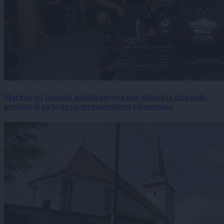
Mariborski študenti izdelali povsem nov električni dirkalnik,
predstavili ga bodo na mednarodnem tekmovanju