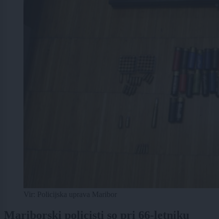
Vir: Policijska uprava Maribor
Mariborski policisti so pri 66-letniku