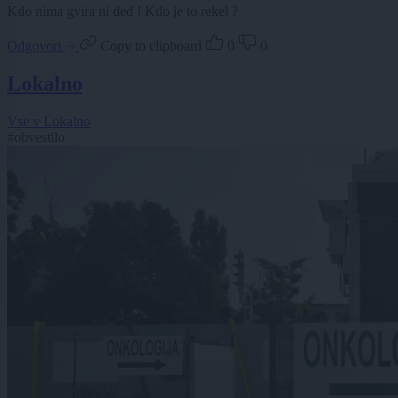
Kdo nima gvira ni ded ! Kdo je to rekel ?
Odgovori
Copy to clipboard
0
0
Lokalno
Vse v Lokalno
#obvestilo