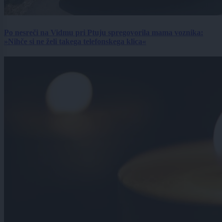
Po nesreči na Vidmu pri Ptuju spregovorila mama voznika:
»Nihče si ne želi takega telefonskega klica«