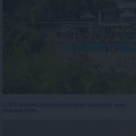
FOTO: Mariborčani bežijo pred vročino na kopališče, prost
vstop tudi danes