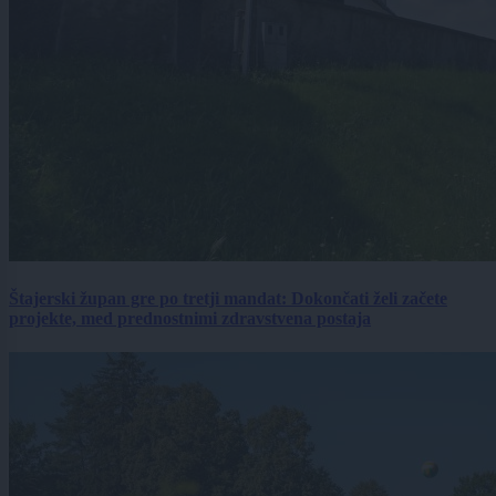
Štajerski župan gre po tretji mandat: Dokončati želi začete
projekte, med prednostnimi zdravstvena postaja