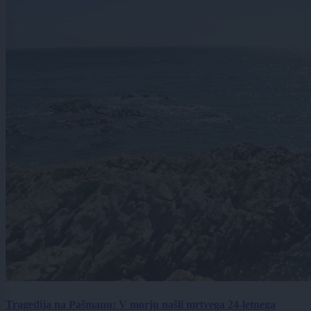
Tragedija na Pašmanu: V morju našli mrtvega 24-letnega