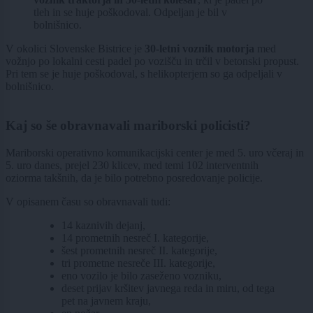
tleh in se huje poškodoval. Odpeljan je bil v
bolnišnico.
V okolici Slovenske Bistrice je
30-letni voznik motorja
med
vožnjo po lokalni cesti padel po vozišču in trčil v betonski propust.
Pri tem se je huje poškodoval, s helikopterjem so ga odpeljali v
bolnišnico.
Kaj so še obravnavali mariborski policisti?
Mariborski operativno komunikacijski center je med 5. uro včeraj in
5. uro danes, prejel 230 klicev, med temi 102 interventnih
oziorma takšnih, da je bilo potrebno posredovanje policije.
V opisanem času so obravnavali tudi:
14 kaznivih dejanj,
14 prometnih nesreč I. kategorije,
šest prometnih nesreč II. kategorije,
tri prometne nesreče III. kategorije,
eno vozilo je bilo zaseženo vozniku,
deset prijav kršitev javnega reda in miru, od tega
pet na javnem kraju,