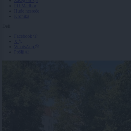
Zaseg orožja
PU Maribor
Hude nesreče
Kronika
Deli
Facebook
X
WhatsApp
Pošlji