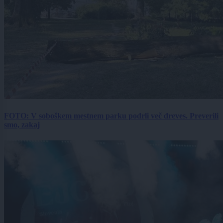
FOTO: V soboškem mestnem parku podrli več dreves. Preverili
smo, zakaj