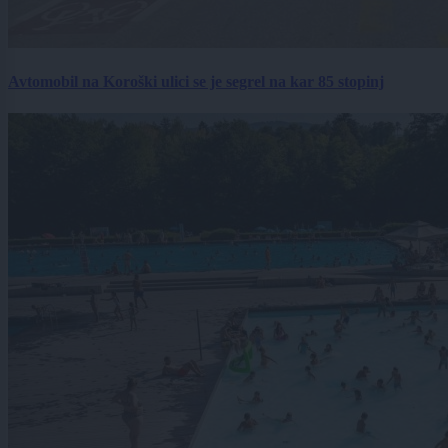
Avtomobil na Koroški ulici se je segrel na kar 85 stopinj