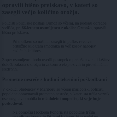
opravili hišno preiskavo, v kateri so
zasegli večjo količino orožja.
Policisti Policijske postaje Ormož so včeraj, na podlagi odredbe
sodišča, pri
66-letnem osumljencu z okolice Ormoža
, opravili
hišno preiskavo.
Pri moškem so našli in zasegli tri puške, revolver,
približno kilogram smodnika in več kosov nabojev
različnih kalibrov.
Zoper osumljenca bodo uvedli postopek o prekršku zaradi kršitev
določb zakona o orožju in zakona o eksplozivih in pirotehničnih
sredstvih.
Prometne nesreče s hudimi telesnimi poškodbami
V okolici Studencev v Mariboru so včeraj mariborski policisti
popoldne obravnavali prometno nesrečo, v kateri sta trčila voznik
osebnega avtomobila in
mladoletni mopedist, ki se je huje
poškodoval
.
Na območju Hočkega Pohorja sta popoldn
e trčila
voznik traktorja in 50-letni kolesar
, ki je padel po