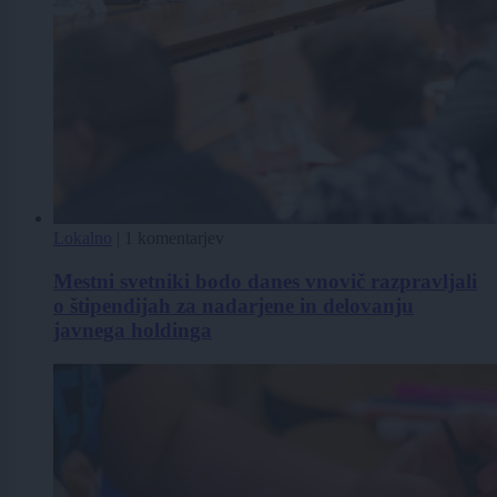
Lokalno
|
1 komentarjev
Mestni svetniki bodo danes vnovič razpravljali
o štipendijah za nadarjene in delovanju
javnega holdinga