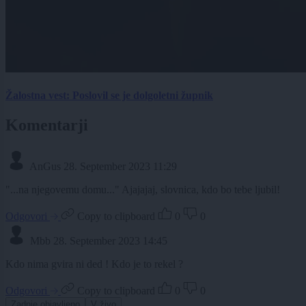
Žalostna vest: Poslovil se je dolgoletni župnik
Komentarji
AnGus
28. September 2023 11:29
"...na njegovemu domu..." Ajajajaj, slovnica, kdo bo tebe ljubil!
Odgovori
Copy to clipboard
0
0
Mbb
28. September 2023 14:45
Kdo nima gvira ni ded ! Kdo je to rekel ?
Odgovori
Copy to clipboard
0
0
Zadnje objavljeno
V živo