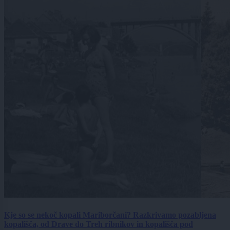
Kje so se nekoč kopali Mariborčani? Razkrivamo pozabljena
kopališča, od Drave do Treh ribnikov in kopališča pod