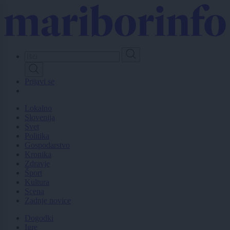
Skip
to
main
content
Prijavi se
Lokalno
Slovenija
Svet
Politika
Gospodarstvo
Kronika
Zdravje
Šport
Kultura
Scena
Zadnje novice
Dogodki
Igre