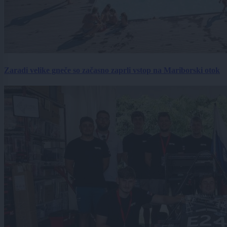
Zaradi velike gneče so začasno zaprli vstop na Mariborski otok