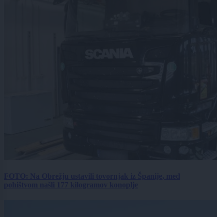
FOTO: Na Obrežju ustavili tovornjak iz Španije, med
pohištvom našli 177 kilogramov konoplje