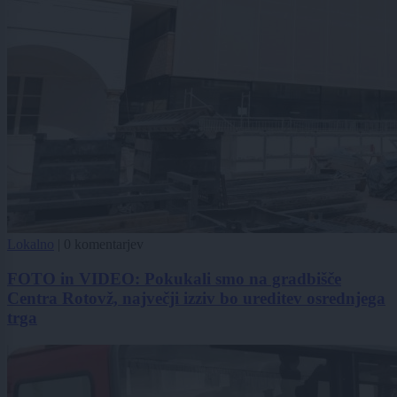
Lokalno
|
0 komentarjev
FOTO in VIDEO: Pokukali smo na gradbišče
Centra Rotovž, največji izziv bo ureditev osrednjega
trga