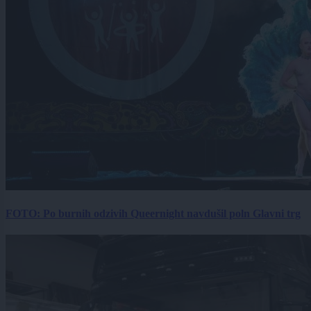
FOTO: Po burnih odzivih Queernight navdušil poln Glavni trg