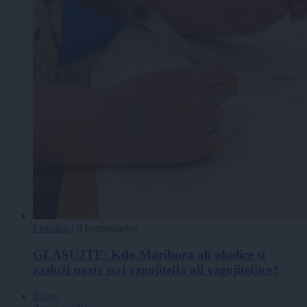
Lokalno
|
0 komentarjev
GLASUJTE: Kdo Maribora ali okolice si
zasluži naziv naj vzgojitelja ali vzgojiteljice?
Zaseg