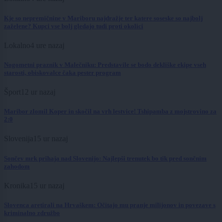
Kje so nepremičnine v Mariboru najdražje ter katere soseske so najbolj
zaželene? Kupci vse bolj gledajo tudi proti okolici
Lokalno
4 ure nazaj
Nogometni praznik v Malečniku: Predstavile se bodo dekliške ekipe vseh
starosti, obiskovalce čaka pester program
Šport
12 ur nazaj
Maribor zlomil Koper in skočil na vrh lestvice! Tshipamba z mojstrovino za
2:0
Slovenija
15 ur nazaj
Sončev mrk prihaja nad Slovenijo: Najlepši trenutek bo tik pred sončnim
zahodom
Kronika
15 ur nazaj
Slovenca aretirali na Hrvaškem: Očitajo mu pranje milijonov in povezave s
kriminalno združbo