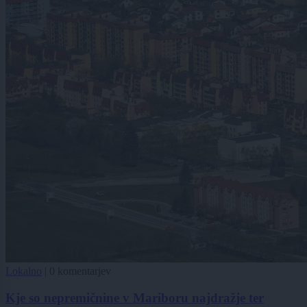
Lokalno
|
0 komentarjev
Kje so nepremičnine v Mariboru najdražje ter