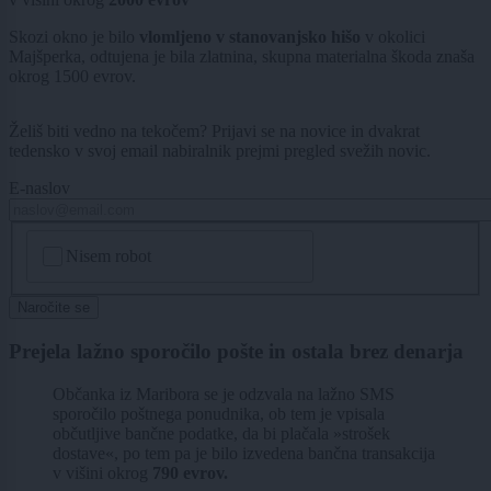
Skozi okno je bilo
vlomljeno v stanovanjsko hišo
v okolici
Majšperka, odtujena je bila zlatnina, skupna materialna škoda znaša
okrog 1500 evrov.
Želiš biti vedno na tekočem? Prijavi se na novice in dvakrat
tedensko v svoj email nabiralnik prejmi pregled svežih novic.
E-naslov
CAPTCHA
Nisem robot
Naročite se
Prejela lažno sporočilo pošte in ostala brez denarja
Občanka iz Maribora se je odzvala na lažno SMS
sporočilo poštnega ponudnika, ob tem je vpisala
občutljive bančne podatke, da bi plačala »strošek
dostave«, po tem pa je bilo izvedena bančna transakcija
v višini okrog
790 evrov.