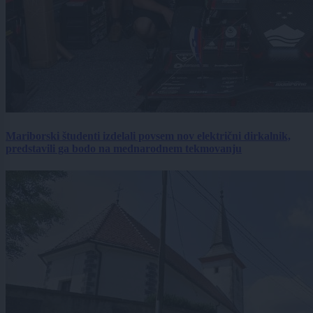
Mariborski študenti izdelali povsem nov električni dirkalnik,
predstavili ga bodo na mednarodnem tekmovanju