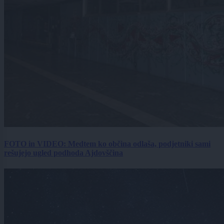
FOTO in VIDEO: Medtem ko občina odlaša, podjetniki sami
rešujejo ugled podhoda Ajdovščina