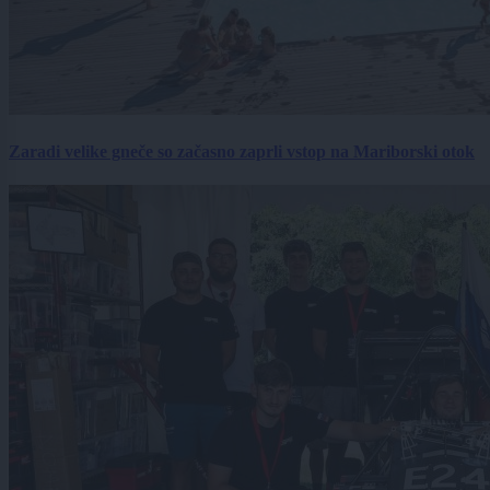
Zaradi velike gneče so začasno zaprli vstop na Mariborski otok