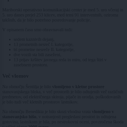
Mariborski operativno komunikacijski center je med 5. uro včeraj in
5. uro danes prejel 253 klicev, med temi 91 interventnih, oziroma
takšnih, da je bilo potrebno posredovanje policije.
V opisanem času smo obravnavali tudi:
sedem kaznivih dejanj,
13 prometnih nesreč I. kategorije,
tri prometne nesreče II. kategorije,
dve vozili sta bili zaseženi,
13 prijav kršitev javnega reda in miru, od tega štiri v
zasebnem prostoru.
Več vlomov
Na območju Šentilja je bilo
vlomljeno v kletne prostore
stanovanjskega bloka, v več prostorih je bilo odtujenih več različnih
predmetov, od električnega skiroja, pijače in orodja, poškodovanih
je bilo tudi več kletnih prostorov lastnikov.
Na območju Benedikta je bilo skozi vhodna vrata
vlomljeno v
stanovanjsko hišo
, v notranjosti pregledani prostori in odtujena
gotovina, lastnikom je bila, po nestrokovni oceni, povzročena škoda
v višini okrog
2000 evrov