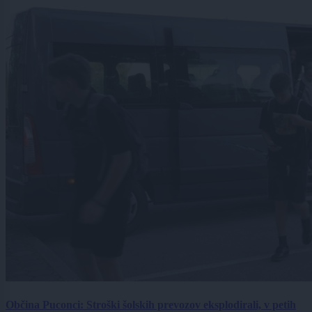
Občina Puconci: Stroški šolskih prevozov eksplodirali, v petih