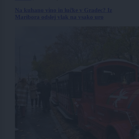
Na kuhano vino in lučke v Gradec? Iz
Maribora odslej vlak na vsako uro