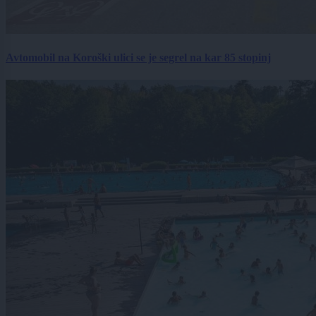
Avtomobil na Koroški ulici se je segrel na kar 85 stopinj