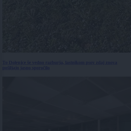
To Dolenjce še vedno razburja, lastnikom psov zdaj znova
pošiljajo jasno sporočilo