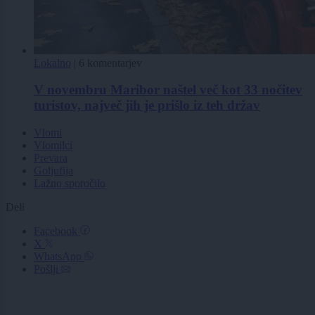
Lokalno
|
6 komentarjev
V novembru Maribor naštel več kot 33 nočitev
turistov, največ jih je prišlo iz teh držav
Vlomi
Vlomilci
Prevara
Goljufija
Lažno sporočilo
Deli
Facebook
X
WhatsApp
Pošlji