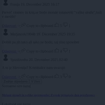
Franja
19. December 2025 16:17
Preveč vlomov in kraj,se bodo morale ustanoviti "vaške straže",tudi
v mestih!
Odgovori
Copy to clipboard
5
1
Marjancek19948
19. December 2025 19:35
Dobili pa jih tako ali tako ne bodo, saj niso sposobni
Odgovori
Copy to clipboard
4
1
Spizdizodra
20. December 2025 02:40
A to je Slovenija? Kriminalce nam uvazajo
Odgovori
Copy to clipboard
3
0
Zadnje objavljeno
V živo
Scena
eno uro nazaj
Mešani signali in velike spremembe: Zvezde prinašajo dan preobratov
Lokalno
4 ure nazaj