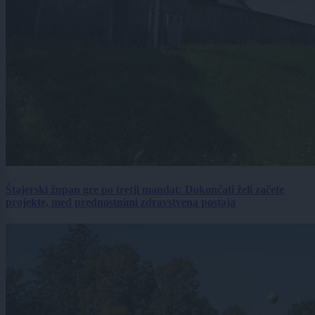
Štajerski župan gre po tretji mandat: Dokončati želi začete
projekte, med prednostnimi zdravstvena postaja