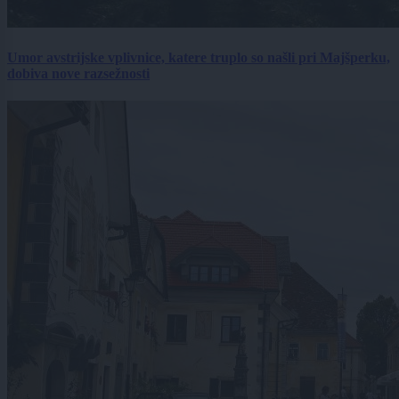
Umor avstrijske vplivnice, katere truplo so našli pri Majšperku,
dobiva nove razsežnosti