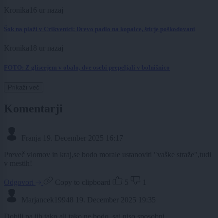
Kronika
16 ur nazaj
Šok na plaži v Crikvenici: Drevo padlo na kopalce, štirje poškodovani
Kronika
18 ur nazaj
FOTO: Z gliserjem v obalo, dve osebi prepeljali v bolnišnico
Prikaži več
Komentarji
Franja
19. December 2025 16:17
Preveč vlomov in kraj,se bodo morale ustanoviti "vaške straže",tudi
v mestih!
Odgovori
Copy to clipboard
5
1
Marjancek19948
19. December 2025 19:35
Dobili pa jih tako ali tako ne bodo, saj niso sposobni