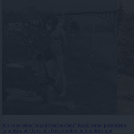
Kje so se nekoč kopali Mariborčani? Razkrivamo pozabljena
kopališča, od Drave do Treh ribnikov in kopališča pod