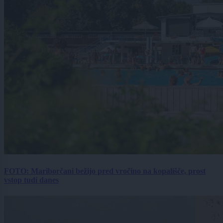
FOTO: Mariborčani bežijo pred vročino na kopališče, prost
vstop tudi danes