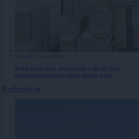
Slovenija
|
0 komentarjev
Božič pred vrati, prevaranti v akciji: Ena
napačna poteza vas lahko drago stane
Preberite še