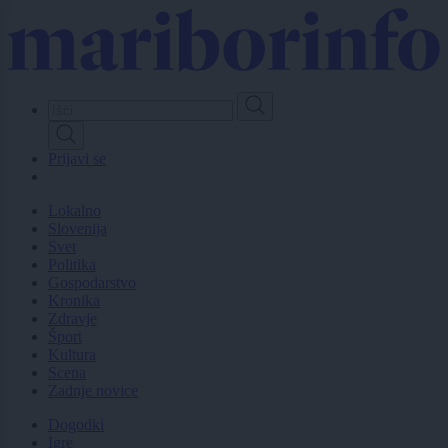
Skip
to
main
content
Prijavi se
Lokalno
Slovenija
Svet
Politika
Gospodarstvo
Kronika
Zdravje
Šport
Kultura
Scena
Zadnje novice
Dogodki
Igre