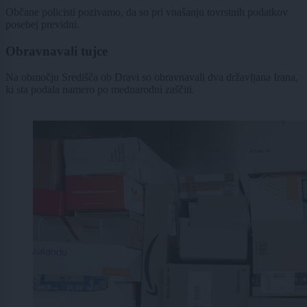
Občane policisti pozivamo, da so pri vnašanju tovrstnih podatkov
posebej previdni.
Obravnavali tujce
Na območju Središča ob Dravi so obravnavali dva državljana Irana,
ki sta podala namero po mednarodni zaščiti.