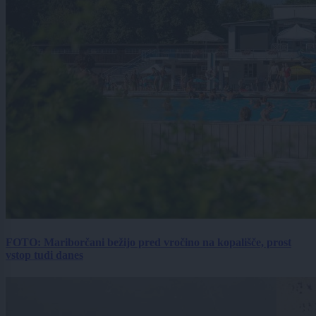
FOTO: Mariborčani bežijo pred vročino na kopališče, prost
vstop tudi danes