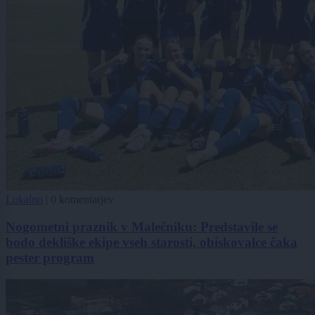
Lokalno
|
0 komentarjev
Nogometni praznik v Malečniku: Predstavile se
bodo dekliške ekipe vseh starosti, obiskovalce čaka
pester program