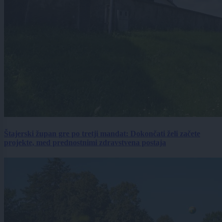
Štajerski župan gre po tretji mandat: Dokončati želi začete
projekte, med prednostnimi zdravstvena postaja