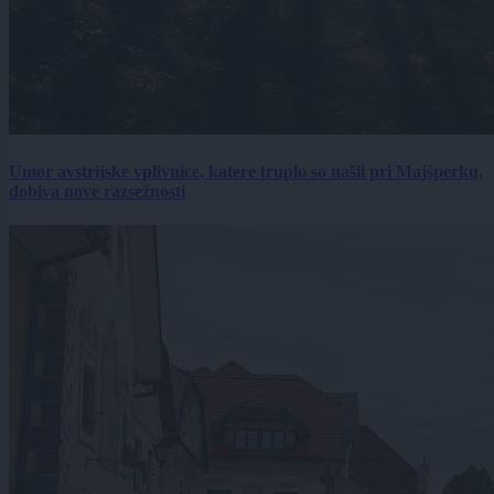
Umor avstrijske vplivnice, katere truplo so našli pri Majšperku,
dobiva nove razsežnosti