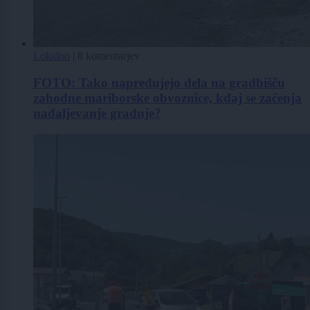
Lokalno
|
8 komentarjev
FOTO: Tako napredujejo dela na gradbišču
zahodne mariborske obvoznice, kdaj se začenja
nadaljevanje gradnje?