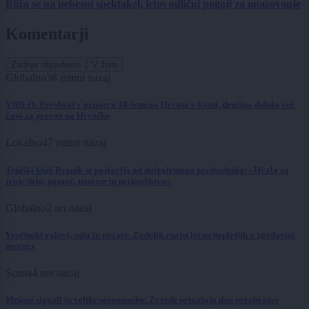
Bliža se na nebesni spektakel, letos odlični pogoji za opazovanje
Komentarji
Zadnje objavljeno
V živo
Globalno
38 minut nazaj
VIDEO: Preobrat v primeru 38-letnega Hrvata v komi, družina dobila več
časa za prevoz na Hrvaško
Lokalno
47 minut nazaj
Teniški klub Branik se poslavlja od dolgoletnega predsednika: »Hvala za
tvoje delo, pomoč, nasvete in prijateljstvo«
Globalno
2 uri nazaj
Vročinski valovi, suša in požari: Zadnjih enajst let najtoplejših v zgodovini
meritev
Scena
4 ure nazaj
Mešani signali in velike spremembe: Zvezde prinašajo dan preobratov