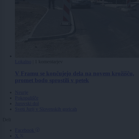
Lokalno
|
1 komentarjev
V Framu se končujejo dela na novem krožišču,
promet bodo sprostili v petek
Neurje
Pokopališče
Jurovski dol
Sveti Jurij v Slovenskih goricah
Deli
Facebook
X