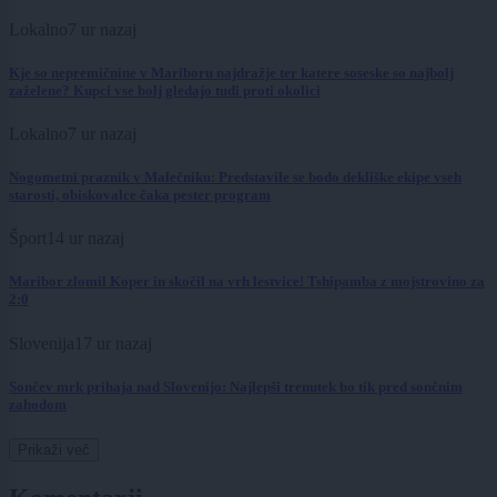
Lokalno
7 ur nazaj
Kje so nepremičnine v Mariboru najdražje ter katere soseske so najbolj
zaželene? Kupci vse bolj gledajo tudi proti okolici
Lokalno
7 ur nazaj
Nogometni praznik v Malečniku: Predstavile se bodo dekliške ekipe vseh
starosti, obiskovalce čaka pester program
Šport
14 ur nazaj
Maribor zlomil Koper in skočil na vrh lestvice! Tshipamba z mojstrovino za
2:0
Slovenija
17 ur nazaj
Sončev mrk prihaja nad Slovenijo: Najlepši trenutek bo tik pred sončnim
zahodom
Prikaži več