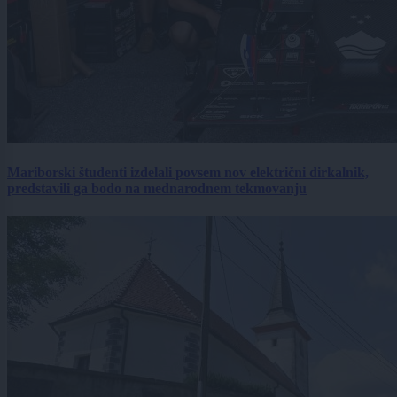
Mariborski študenti izdelali povsem nov električni dirkalnik,
predstavili ga bodo na mednarodnem tekmovanju