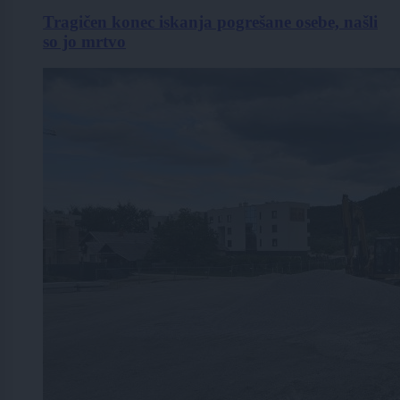
Tragičen konec iskanja pogrešane osebe, našli
so jo mrtvo