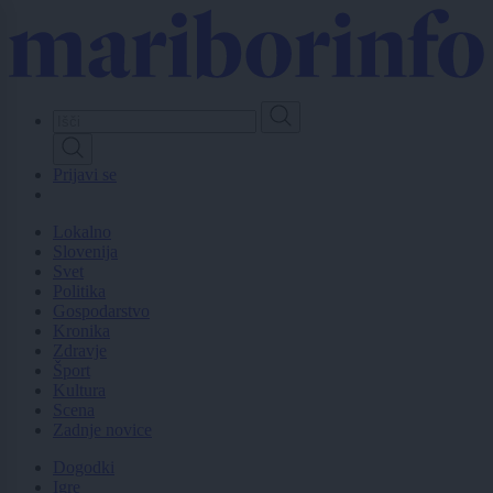
Skip
to
main
content
Prijavi se
Lokalno
Slovenija
Svet
Politika
Gospodarstvo
Kronika
Zdravje
Šport
Kultura
Scena
Zadnje novice
Dogodki
Igre