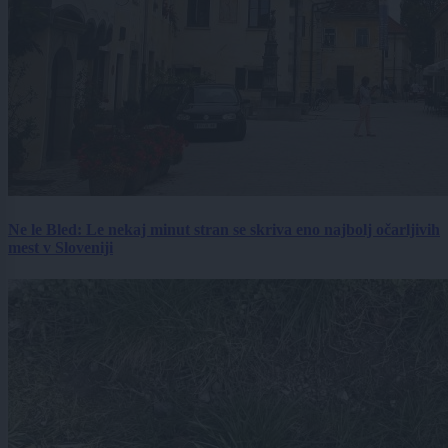
Ne le Bled: Le nekaj minut stran se skriva eno najbolj očarljivih
mest v Sloveniji