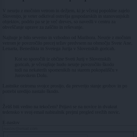
V neurju z močnim vetrom in dežjem, ki je včeraj popoldne zajelo
Slovenijo, je veter odkrival ostrešja gospodarskih in stanovanjskih
objektov, podrlo pa se je več dreves, so navedli v centru za
obveščanje uprave za zaščito in reševanje.
Najhuje je bilo severno in vzhodno od Maribora. Neurje z močnim
vetrom je povzročilo precej težav predvsem na območju Svete Ane,
Lenarta, Benedikta in Svetega Jurija v Slovenskih goricah.
Kot so sporočili iz občine Sveti Jurij v Slovenskih
goricah, je včerajšnje hudo neurje povzročilo škodo
tudi na nekaterih spomenikih na starem pokopališču v
Jurovskem Dolu.
Lastnike oziroma svojce prosijo, da preverijo stanje grobov in po
potrebi uredijo nastalo škodo.
Želiš biti vedno na tekočem? Prijavi se na novice in dvakrat
tedensko v svoj email nabiralnik prejmi pregled svežih novic.
E-naslov
CAPTCHA