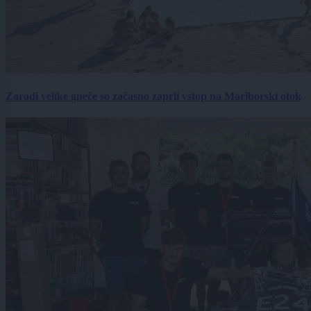
Zaradi velike gneče so začasno zaprli vstop na Mariborski otok