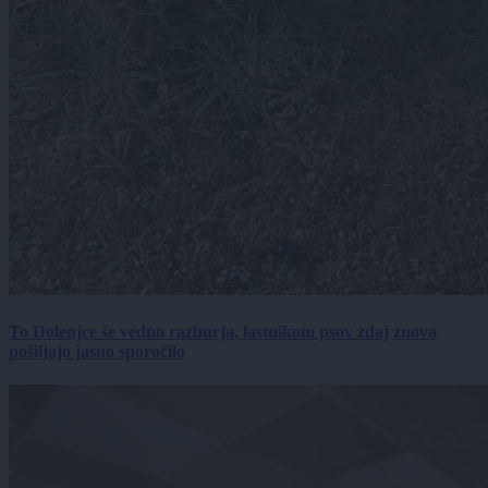
To Dolenjce še vedno razburja, lastnikom psov zdaj znova
pošiljajo jasno sporočilo