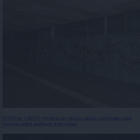
FOTO in VIDEO: Medtem ko občina odlaša, podjetniki sami
rešujejo ugled podhoda Ajdovščina