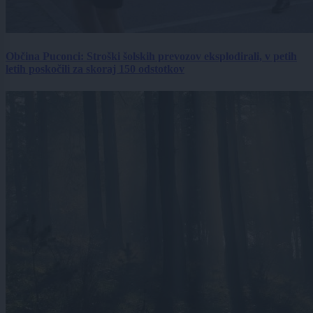
Občina Puconci: Stroški šolskih prevozov eksplodirali, v petih
letih poskočili za skoraj 150 odstotkov