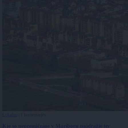
Lokalno
|
1 komentarjev
Kje so nepremičnine v Mariboru najdražje ter