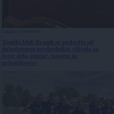
Lokalno
|
0 komentarjev
Teniški klub Branik se poslavlja od
dolgoletnega predsednika: »Hvala za
tvoje delo, pomoč, nasvete in
prijateljstvo«