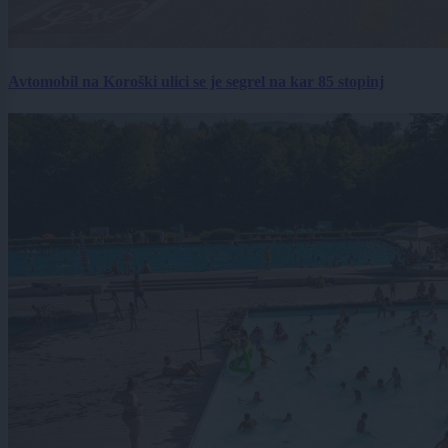
Avtomobil na Koroški ulici se je segrel na kar 85 stopinj