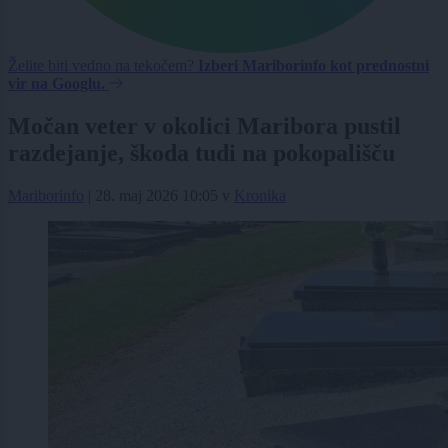
Želite biti vedno na tekočem?
Izberi Mariborinfo kot prednostni
vir na Googlu.
Močan veter v okolici Maribora pustil
razdejanje, škoda tudi na pokopališču
Mariborinfo
|
28. maj 2026 10:05
v
Kronika