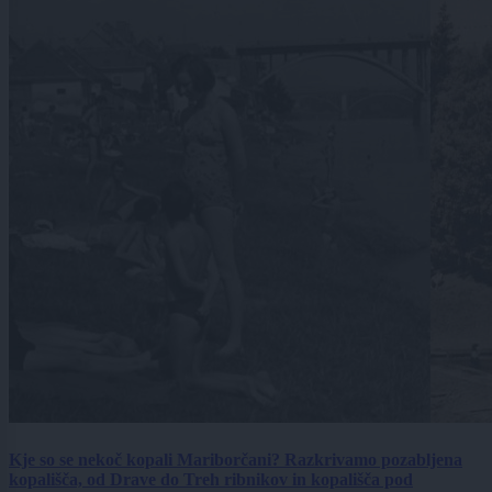
Kje so se nekoč kopali Mariborčani? Razkrivamo pozabljena
kopališča, od Drave do Treh ribnikov in kopališča pod