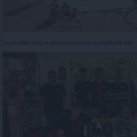
Zaradi velike gneče so začasno zaprli vstop na Mariborski otok