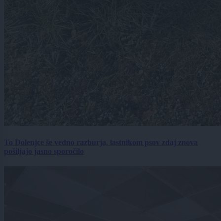
To Dolenjce še vedno razburja, lastnikom psov zdaj znova
pošiljajo jasno sporočilo