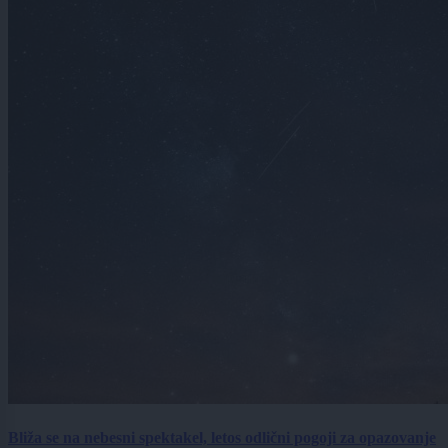
Bliža se na nebesni spektakel, letos odlični pogoji za opazovanje