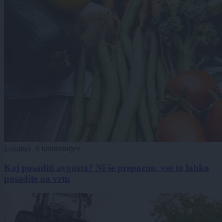
Lokalno
|
0 komentarjev
Kaj posaditi avgusta? Ni še prepozno, vse to lahko
posadite na vrtu