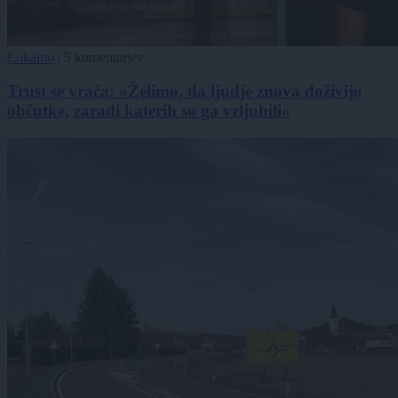
Lokalno
|
5 komentarjev
Trust se vrača: »Želimo, da ljudje znova doživijo
občutke, zaradi katerih so ga vzljubili«