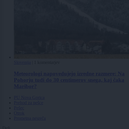
Slovenija
|
1 komentarjev
Meteorologi napovedujejo izredne razmere: Na
Pohorju tudi do 30 centimerov snega, kaj čaka
Maribor?
PU Nova Gorica
Prehod za pešce
Pešec
Otrok
Prometna nesreča
Deli