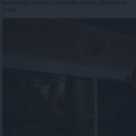
postavljali rekord za najdaljšo špricer zdravico na
svetu