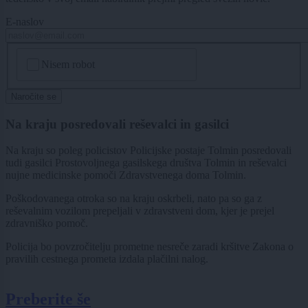
E-naslov
CAPTCHA
Nisem robot
Naročite se
Na kraju posredovali reševalci in gasilci
Na kraju so poleg policistov Policijske postaje Tolmin posredovali
tudi gasilci Prostovoljnega gasilskega društva Tolmin in reševalci
nujne medicinske pomoči Zdravstvenega doma Tolmin.
Poškodovanega otroka so na kraju oskrbeli, nato pa so ga z
reševalnim vozilom prepeljali v zdravstveni dom, kjer je prejel
zdravniško pomoč.
Policija bo povzročitelju prometne nesreče zaradi kršitve Zakona o
pravilih cestnega prometa izdala plačilni nalog.
Preberite še