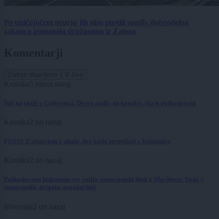
Po uničujočem neurju jih niso pustili samih, dobrodelna
zakonca pomagala družinama iz Zaloga
Komentarji
Zadnje objavljeno
V živo
Kronika
5 minut nazaj
Šok na plaži v Crikvenici: Drevo padlo na kopalce, štirje poškodovani
Kronika
2 uri nazaj
FOTO: Z gliserjem v obalo, dve osebi prepeljali v bolnišnico
Kronika
2 uri nazaj
Poškodovana hidrantna cev zalila stanovanjski blok v Mariboru: Voda v
stanovanjih, dvigalu, garažni hiši
Slovenija
2 uri nazaj