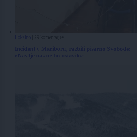
Lokalno
|
29 komentarjev
Incident v Mariboru, razbili pisarno Svobode:
»Nasilje nas ne bo ustavilo«