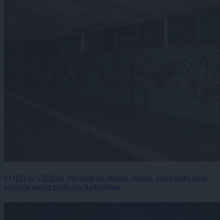
FOTO in VIDEO: Medtem ko občina odlaša, podjetniki sami
rešujejo ugled podhoda Ajdovščina