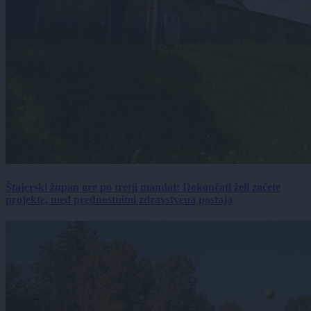
Štajerski župan gre po tretji mandat: Dokončati želi začete
projekte, med prednostnimi zdravstvena postaja