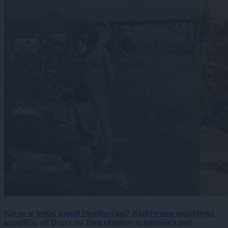
Kje so se nekoč kopali Mariborčani? Razkrivamo pozabljena
kopališča, od Drave do Treh ribnikov in kopališča pod