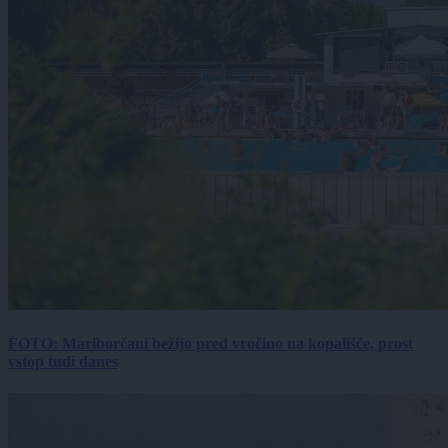
FOTO: Mariborčani bežijo pred vročino na kopališče, prost
vstop tudi danes