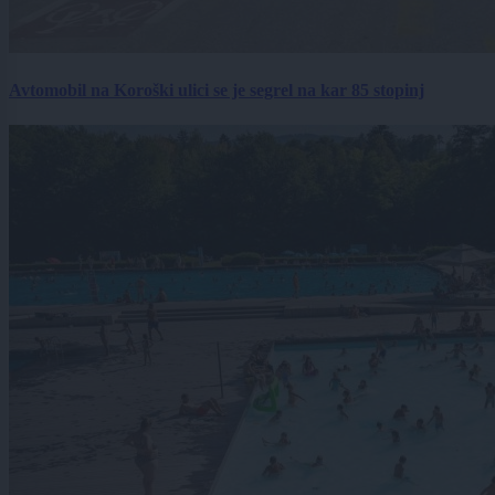
Avtomobil na Koroški ulici se je segrel na kar 85 stopinj