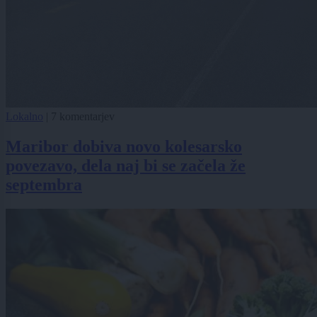
Lokalno
|
7 komentarjev
Maribor dobiva novo kolesarsko
povezavo, dela naj bi se začela že
septembra