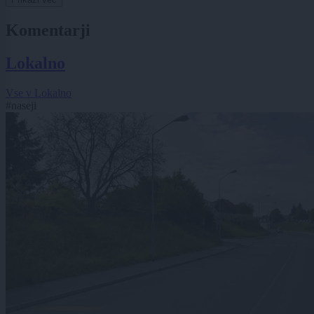
Komentarji
Lokalno
Vse v Lokalno
#naseji