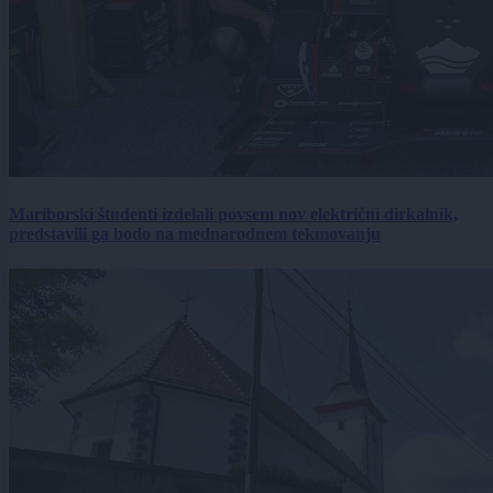
Mariborski študenti izdelali povsem nov električni dirkalnik,
predstavili ga bodo na mednarodnem tekmovanju