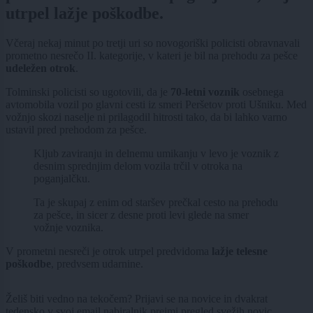
utrpel lažje poškodbe.
Včeraj nekaj minut po tretji uri so novogoriški policisti obravnavali
prometno nesrečo II. kategorije, v kateri je bil na prehodu za pešce
udeležen otrok
.
Tolminski policisti so ugotovili, da je
70-letni voznik
osebnega
avtomobila vozil po glavni cesti iz smeri Peršetov proti Ušniku. Med
vožnjo skozi naselje ni prilagodil hitrosti tako, da bi lahko varno
ustavil pred prehodom za pešce.
Kljub zaviranju in delnemu umikanju v levo je voznik z
desnim sprednjim delom vozila trčil v otroka na
poganjalčku.
Ta je skupaj z enim od staršev prečkal cesto na prehodu
za pešce, in sicer z desne proti levi glede na smer
vožnje voznika.
V prometni nesreči je otrok utrpel predvidoma
lažje telesne
poškodbe
, predvsem udarnine.
Želiš biti vedno na tekočem? Prijavi se na novice in dvakrat
tedensko v svoj email nabiralnik prejmi pregled svežih novic.