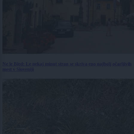
Ne le Bled: Le nekaj minut stran se skriva eno najbolj očarljivih
mest v Sloveniji