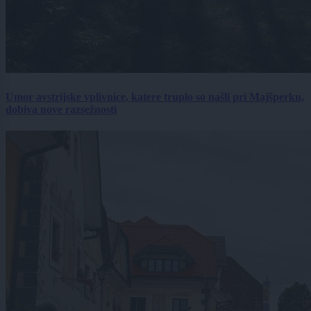
Umor avstrijske vplivnice, katere truplo so našli pri Majšperku,
dobiva nove razsežnosti