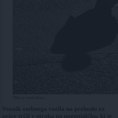
Slika je simbolična.
Voznik osebnega vozila na prehodu za
pešce trčil v otroka na poganjalčku, ki je