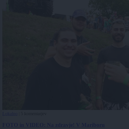
Lokalno
|
5 komentarjev
FOTO in VIDEO: Na zdravje! V Mariboru