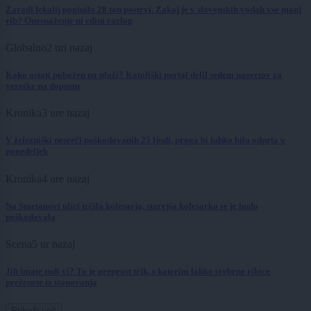
Zaradi fekalij poginilo 28 ton postrvi. Zakaj je v slovenskih vodah vse manj
rib? Onesnaženje ni edini razlog
Globalno
2 uri nazaj
Kako ostati pobožen na plaži? Katoliški portal delil sedem nasvetov za
vernike na dopustu
Kronika
3 ure nazaj
V železniški nesreči poškodovanih 25 ljudi, proga bi lahko bila odprta v
ponedeljek
Kronika
4 ure nazaj
Na Smetanovi ulici trčila kolesarja, starejša kolesarka se je hudo
poškodovala
Scena
5 ur nazaj
Jih imate tudi vi? To je preprost trik, s katerim lahko srebrne ribice
preženete iz stanovanja
Prikaži več