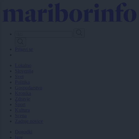
Skip
to
main
content
Prijavi se
Lokalno
Slovenija
Svet
Politika
Gospodarstvo
Kronika
Zdravje
Šport
Kultura
Scena
Zadnje novice
Dogodki
Igre