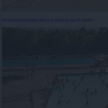
Avtomobil na Koroški ulici se je segrel na kar 85 stopinj