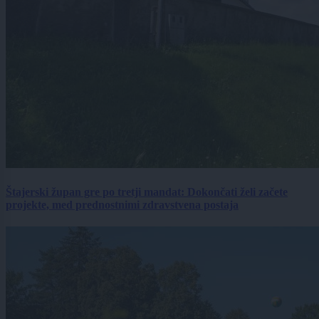
Štajerski župan gre po tretji mandat: Dokončati želi začete
projekte, med prednostnimi zdravstvena postaja