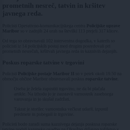
prometnih nesreč, tatvin in kršitev
javnega reda.
Policisti Operativno-komunikacijskega centra
Policijske uprave
Maribor
so v zadnjih 24 urah na številki 113 prejeli 317 klicev.
Od tega so obravnavali 102 interventna dogodka, v katerih so
policisti iz 14 policijskih postaj med drugim posredovali pri
prometnih nesrečah, kršitvah javnega reda in kaznivih dejanjih.
Poskus roparske tatvine v trgovini
Policisti
Policijske postaje Maribor II
so v petek okoli 19.50 na
območju občine Maribor obravnavali poskus
roparske tatvine
.
Oseba je želela zapustiti trgovino, ne da bi plačala
artikle. Na izhodu jo je zaustavil varnostnik zasebnega
varovanja in jo skušal zadržati.
Takrat je storilec varnostnika večkrat udaril, izpustil
predmete in pobegnil iz trgovine.
Policisti bodo zaradi suma kaznivega dejanja poskusa roparske
tatvine podali kazensko ovadbo na Okrožno državno tožilstvo v