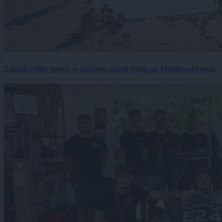
Zaradi velike gneče so začasno zaprli vstop na Mariborski otok