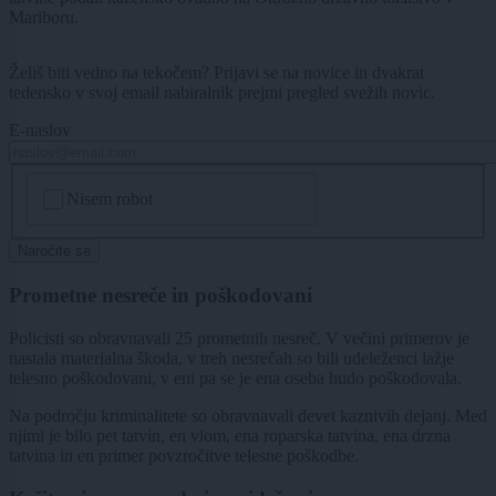
Mariboru.
Želiš biti vedno na tekočem? Prijavi se na novice in dvakrat
tedensko v svoj email nabiralnik prejmi pregled svežih novic.
E-naslov
CAPTCHA
Nisem robot
Naročite se
Prometne nesreče in poškodovani
Policisti so obravnavali 25 prometnih nesreč. V večini primerov je
nastala materialna škoda, v treh nesrečah so bili udeleženci lažje
telesno poškodovani, v eni pa se je ena oseba hudo poškodovala.
Na področju kriminalitete so obravnavali devet kaznivih dejanj. Med
njimi je bilo pet tatvin, en vlom, ena roparska tatvina, ena drzna
tatvina in en primer povzročitve telesne poškodbe.