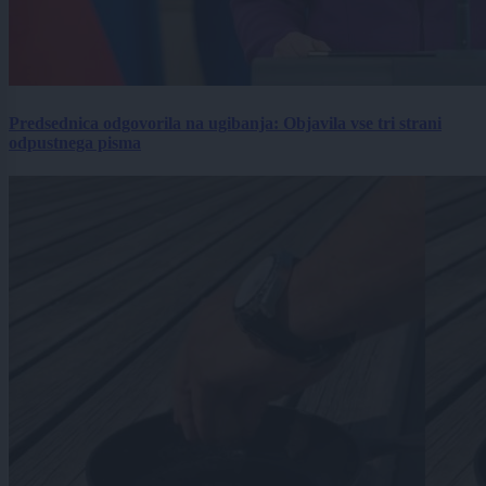
Predsednica odgovorila na ugibanja: Objavila vse tri strani
odpustnega pisma