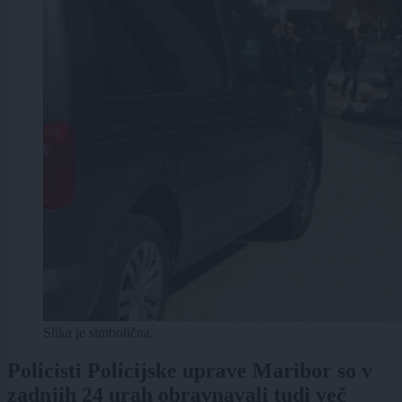
Slika je simbolična.
Policisti Policijske uprave Maribor so v
zadnjih 24 urah obravnavali tudi več