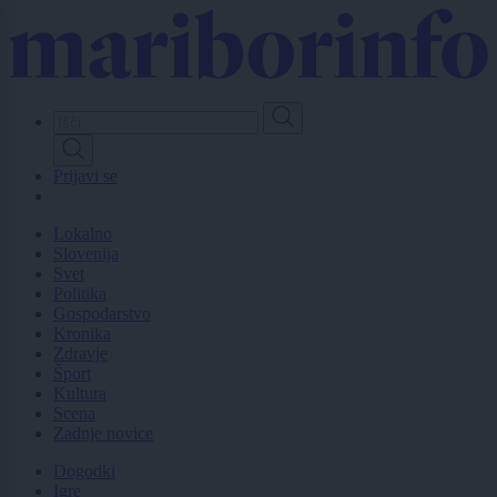
Skip
to
main
content
Prijavi se
Lokalno
Slovenija
Svet
Politika
Gospodarstvo
Kronika
Zdravje
Šport
Kultura
Scena
Zadnje novice
Dogodki
Igre