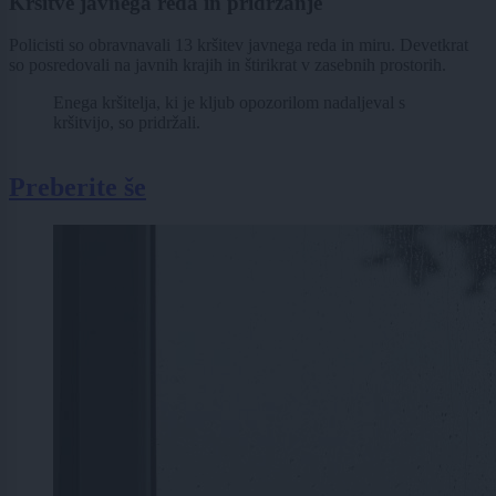
Kršitve javnega reda in pridržanje
Policisti so obravnavali 13 kršitev javnega reda in miru. Devetkrat
so posredovali na javnih krajih in štirikrat v zasebnih prostorih.
Enega kršitelja, ki je kljub opozorilom nadaljeval s
kršitvijo, so pridržali.
Preberite še