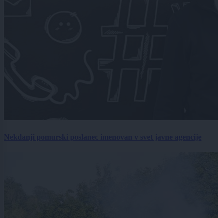
Nekdanji pomurski poslanec imenovan v svet javne agencije