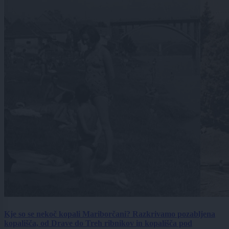
Kje so se nekoč kopali Mariborčani? Razkrivamo pozabljena
kopališča, od Drave do Treh ribnikov in kopališča pod