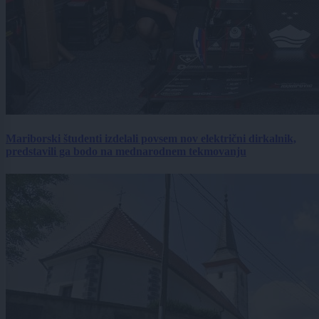
Mariborski študenti izdelali povsem nov električni dirkalnik,
predstavili ga bodo na mednarodnem tekmovanju