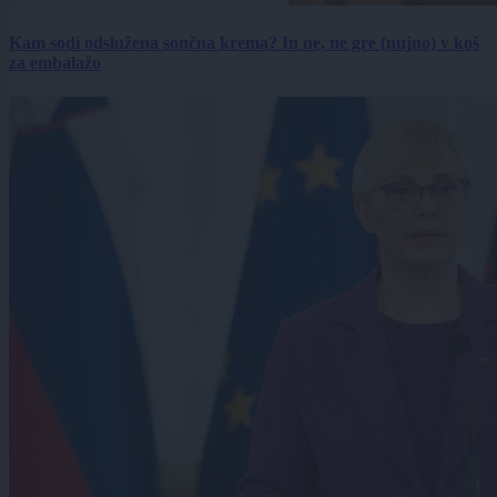
Kam sodi odslužena sončna krema? In ne, ne gre (nujno) v koš
za embalažo