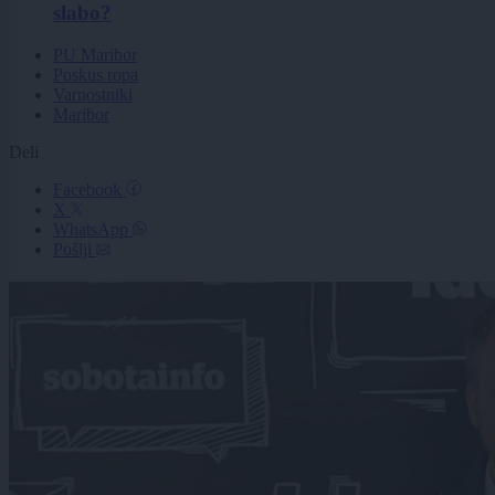
slabo?
PU Maribor
Poskus ropa
Varnostniki
Maribor
Deli
Facebook
X
WhatsApp
Pošlji