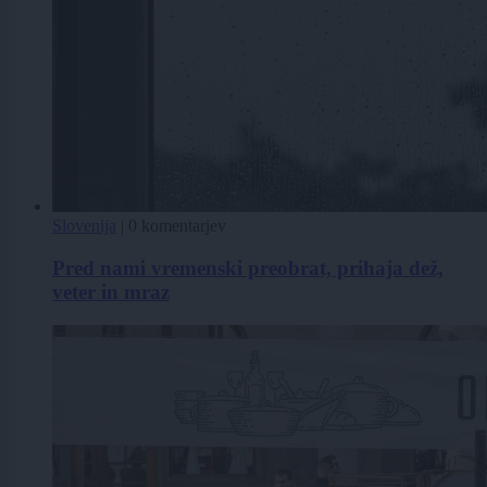
Slovenija
|
0 komentarjev
Pred nami vremenski preobrat, prihaja dež,
veter in mraz