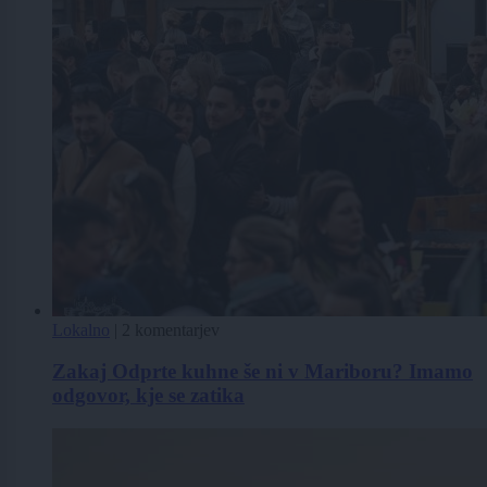
Lokalno
|
2 komentarjev
Zakaj Odprte kuhne še ni v Mariboru? Imamo
odgovor, kje se zatika