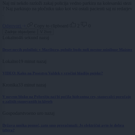
Naj mi nekdo razloži zakaj policija vedno parkira na kolesarski stezi
? Naj parkirajo na pločniku tako kot vsi ostali pacienti saj ni redarjev
.
Odgovori
Copy to clipboard
2
0
Zadnje objavljeno
V živo
Lokalno
48 sekund nazaj
Deset novih polnilnic v Mariboru, polnile bodo tudi mestne minibuse Maister
Lokalno
19 minut nazaj
VIDEO: Kako na Posestvu Valdek v vročini hladijo pujske?
Kronika
33 minut nazaj
V novem bloku na Pobrežju naj bi počila hidrantna cev, stanovalci poročajo
o zalitih stanovanjih in kleteh
Gospodarstvo
eno uro nazaj
Država umika pomoč, zato smo preračunali: Je električni avto še dobra
izbira?