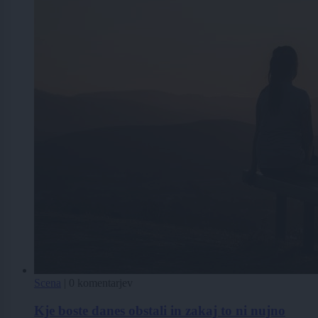
Scena
|
0 komentarjev
Kje boste danes obstali in zakaj to ni nujno