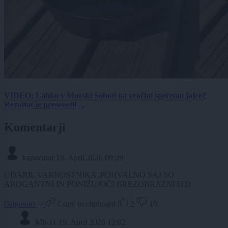
VIDEO: Lahko v Murski Soboti na vročini spečemo jajce?
Rezultat je presenetil ...
Komentarji
kapucinar
19. April 2026 09:39
UDARIL VARNOSTNIKA ,POHVALNO SAJ SO
AROGANTNI IN PONIŽUJOČI BREZOBRAZNI ITD
Odgovori
Copy to clipboard
2
10
Mb-11
19. April 2026 12:02