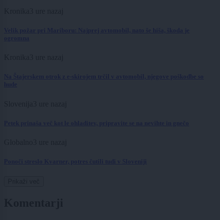
Kronika
3 ure nazaj
Velik požar pri Mariboru: Najprej avtomobil, nato še hiša, škoda je
ogromna
Kronika
3 ure nazaj
Na Štajerskem otrok z e-skirojem trčil v avtomobil, njegove poškodbe so
hude
Slovenija
3 ure nazaj
Petek prinaša več kot le ohladitev, pripravite se na nevihte in gnečo
Globalno
3 ure nazaj
Ponoči streslo Kvarner, potres čutili tudi v Sloveniji
Prikaži več
Komentarji