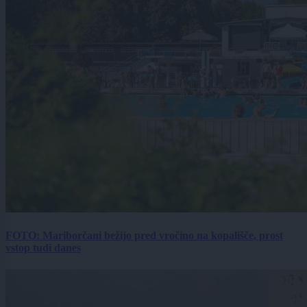
FOTO: Mariborčani bežijo pred vročino na kopališče, prost
vstop tudi danes