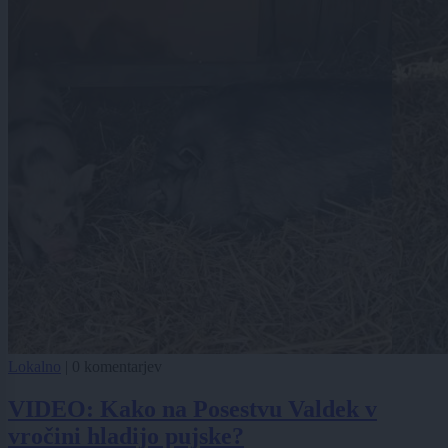
Lokalno
|
0 komentarjev
VIDEO: Kako na Posestvu Valdek v
vročini hladijo pujske?