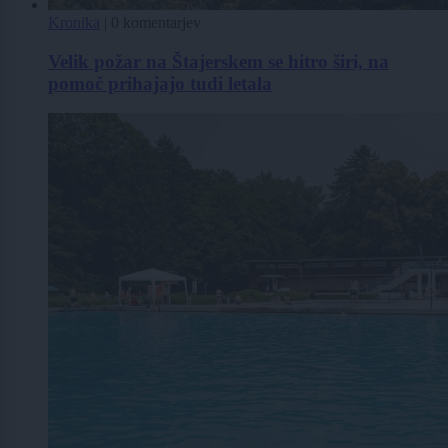
Kronika
|
0 komentarjev
Velik požar na Štajerskem se hitro širi, na
pomoč prihajajo tudi letala