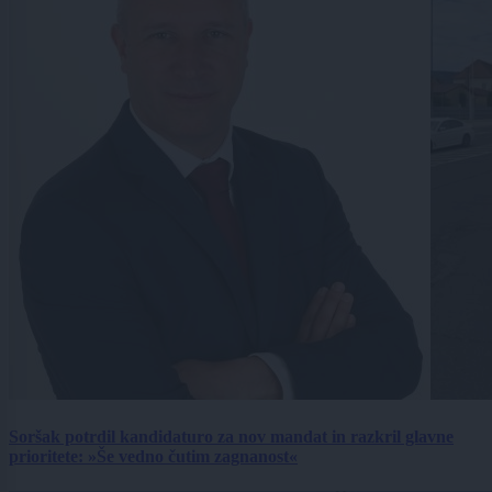
Soršak potrdil kandidaturo za nov mandat in razkril glavne
prioritete: »Še vedno čutim zagnanost«