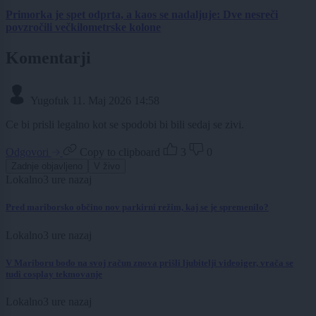
Primorka je spet odprta, a kaos se nadaljuje: Dve nesreči
povzročili večkilometrske kolone
Komentarji
Yugofuk
11. Maj 2026 14:58
Ce bi prisli legalno kot se spodobi bi bili sedaj se zivi.
Odgovori
Copy to clipboard
3
0
Zadnje objavljeno
V živo
Lokalno
3 ure nazaj
Pred mariborsko občino nov parkirni režim, kaj se je spremenilo?
Lokalno
3 ure nazaj
V Mariboru bodo na svoj račun znova prišli ljubitelji videoiger, vrača se
tudi cosplay tekmovanje
Lokalno
3 ure nazaj