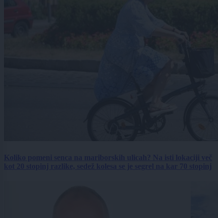
Koliko pomeni senca na mariborskih ulicah? Na isti lokaciji več
kot 20 stopinj razlike, sedež kolesa se je segrel na kar 70 stopinj