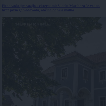
Pitno vodo jim vozijo s cisternami: V delu Maribora še vedno
brez javnega vodovoda, občina odprla malho