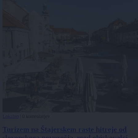
Lokalno
|
0 komentarjev
Turizem na Štajerskem raste hitreje od
slovenskega povprečja, med obiskovalci