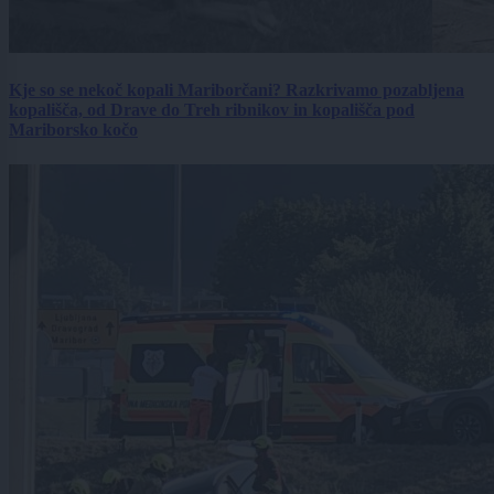
Kje so se nekoč kopali Mariborčani? Razkrivamo pozabljena
kopališča, od Drave do Treh ribnikov in kopališča pod
Mariborsko kočo