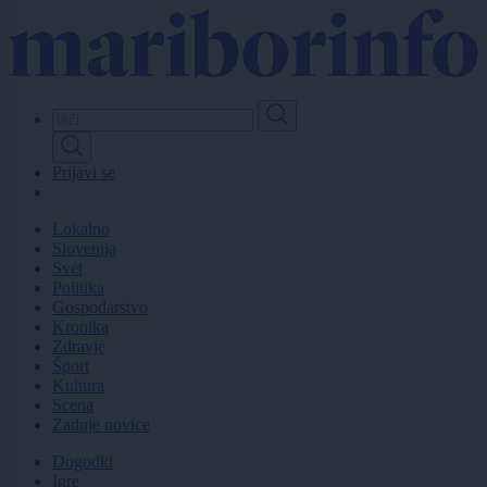
Skip
to
main
content
Prijavi se
Lokalno
Slovenija
Svet
Politika
Gospodarstvo
Kronika
Zdravje
Šport
Kultura
Scena
Zadnje novice
Dogodki
Igre