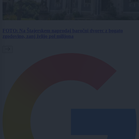
FOTO: Na Štajerskem naprodaj baročni dvorec z bogato
zgodovino, zanj želijo pol milijona