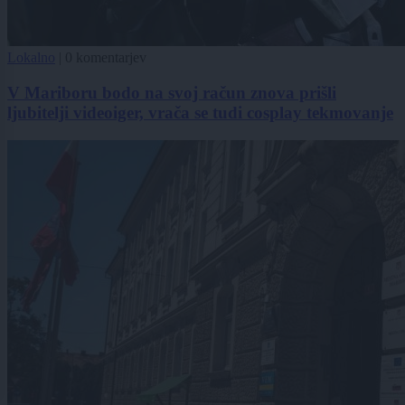
Lokalno
|
0 komentarjev
V Mariboru bodo na svoj račun znova prišli
ljubitelji videoiger, vrača se tudi cosplay tekmovanje