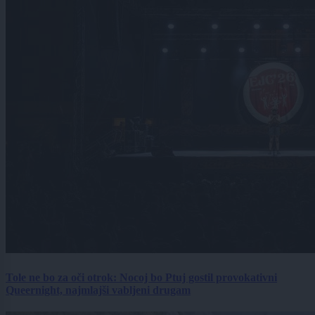
Tole ne bo za oči otrok: Nocoj bo Ptuj gostil provokativni
Queernight, najmlajši vabljeni drugam