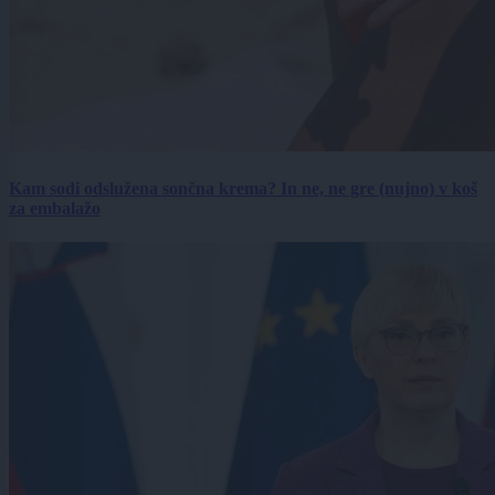
Kam sodi odslužena sončna krema? In ne, ne gre (nujno) v koš
za embalažo