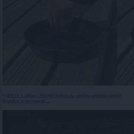
VIDEO: Lahko v Murski Soboti na vročini spečemo jajce?
Rezultat je presenetil ...