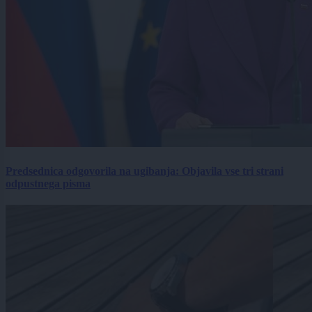
Predsednica odgovorila na ugibanja: Objavila vse tri strani
odpustnega pisma