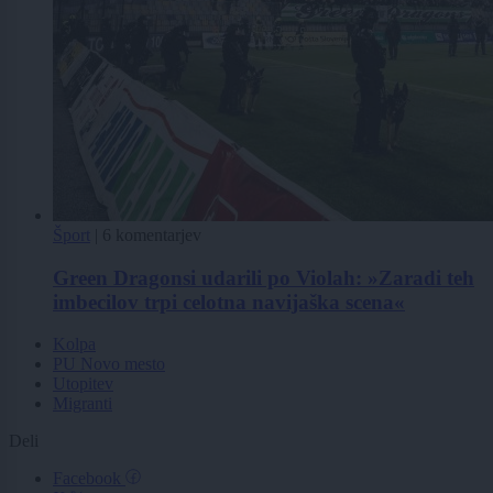
Šport
|
6 komentarjev
Green Dragonsi udarili po Violah: »Zaradi teh
imbecilov trpi celotna navijaška scena«
Kolpa
PU Novo mesto
Utopitev
Migranti
Deli
Facebook