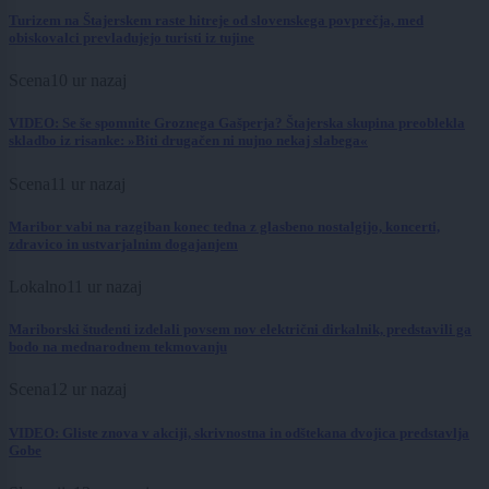
Turizem na Štajerskem raste hitreje od slovenskega povprečja, med
obiskovalci prevladujejo turisti iz tujine
Scena
10 ur nazaj
VIDEO: Se še spomnite Groznega Gašperja? Štajerska skupina preoblekla
skladbo iz risanke: »Biti drugačen ni nujno nekaj slabega«
Scena
11 ur nazaj
Maribor vabi na razgiban konec tedna z glasbeno nostalgijo, koncerti,
zdravico in ustvarjalnim dogajanjem
Lokalno
11 ur nazaj
Mariborski študenti izdelali povsem nov električni dirkalnik, predstavili ga
bodo na mednarodnem tekmovanju
Scena
12 ur nazaj
VIDEO: Gliste znova v akciji, skrivnostna in odštekana dvojica predstavlja
Gobe