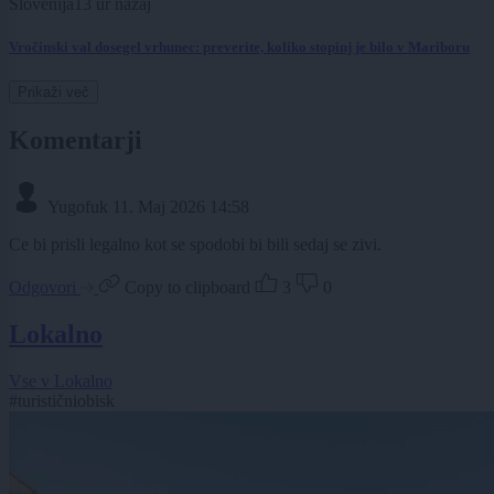
Slovenija
13 ur nazaj
Vročinski val dosegel vrhunec: preverite, koliko stopinj je bilo v Mariboru
Prikaži več
Komentarji
Yugofuk
11. Maj 2026 14:58
Ce bi prisli legalno kot se spodobi bi bili sedaj se zivi.
Odgovori
Copy to clipboard
3
0
Lokalno
Vse v Lokalno
#turističniobisk