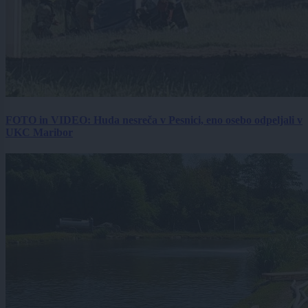
FOTO in VIDEO: Huda nesreča v Pesnici, eno osebo odpeljali v
UKC Maribor