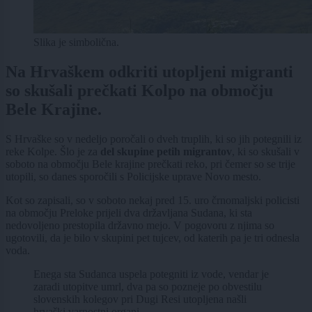
Slika je simbolična.
Na Hrvaškem odkriti utopljeni migranti
so skušali prečkati Kolpo na območju
Bele Krajine.
S Hrvaške so v nedeljo poročali o dveh truplih, ki so jih potegnili iz
reke Kolpe. Šlo je za
del skupine petih migrantov
, ki so skušali v
soboto na območju Bele krajine prečkati reko, pri čemer so se trije
utopili, so danes sporočili s Policijske uprave Novo mesto.
Kot so zapisali, so v soboto nekaj pred 15. uro črnomaljski policisti
na območju Preloke prijeli dva državljana Sudana, ki sta
nedovoljeno prestopila državno mejo. V pogovoru z njima so
ugotovili, da je bilo v skupini pet tujcev, od katerih pa je tri odnesla
voda.
Enega sta Sudanca uspela potegniti iz vode, vendar je
zaradi utopitve umrl, dva pa so pozneje po obvestilu
slovenskih kolegov pri Dugi Resi utopljena našli
hrvaški varnostni organi.