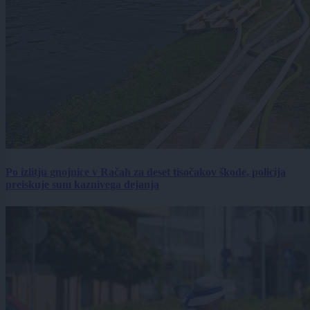
Po izlitju gnojnice v Račah za deset tisočakov škode, policija
preiskuje sum kaznivega dejanja