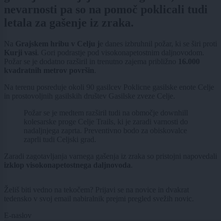
nevarnosti pa so na pomoč poklicali tudi
letala za gašenje iz zraka.
Na
Grajskem hribu v Celju j
e danes izbruhnil požar, ki se širi proti
Kurji vasi
. Gori podrastje pod visokonapetostnim daljnovodom.
Požar se je dodatno razširil in trenutno zajema približno
16.000
kvadratnih metrov površin
.
Na terenu posreduje okoli 90 gasilcev Poklicne gasilske enote Celje
in prostovoljnih gasilskih društev Gasilske zveze Celje.
Požar se je medtem razširil tudi na območje downhill
kolesarske proge Celje Trails, ki je zaradi varnosti do
nadaljnjega zaprta. Preventivno bodo za obiskovalce
zaprli tudi Celjski grad.
Zaradi zagotavljanja varnega gašenja iz zraka so pristojni napovedali
izklop visokonapetostnega daljnovoda
.
Želiš biti vedno na tekočem? Prijavi se na novice in dvakrat
tedensko v svoj email nabiralnik prejmi pregled svežih novic.
E-naslov