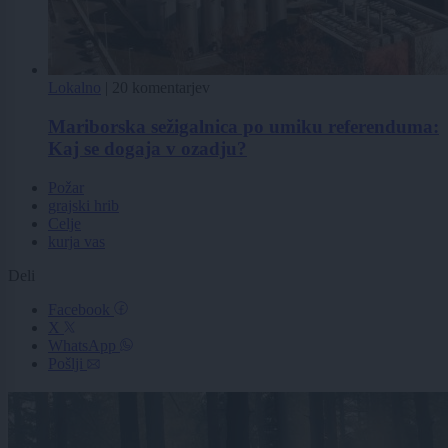
Lokalno
|
20 komentarjev
Mariborska sežigalnica po umiku referenduma:
Kaj se dogaja v ozadju?
Požar
grajski hrib
Celje
kurja vas
Deli
Facebook
X
WhatsApp
Pošlji