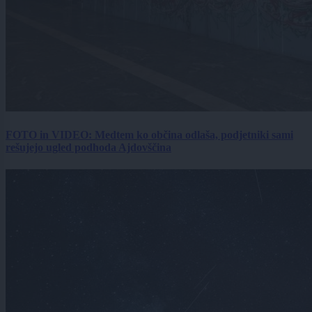
FOTO in VIDEO: Medtem ko občina odlaša, podjetniki sami
rešujejo ugled podhoda Ajdovščina