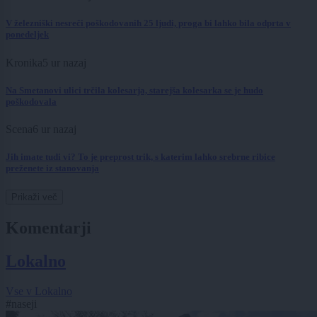
V železniški nesreči poškodovanih 25 ljudi, proga bi lahko bila odprta v
ponedeljek
Kronika
5 ur nazaj
Na Smetanovi ulici trčila kolesarja, starejša kolesarka se je hudo
poškodovala
Scena
6 ur nazaj
Jih imate tudi vi? To je preprost trik, s katerim lahko srebrne ribice
preženete iz stanovanja
Prikaži več
Komentarji
Lokalno
Vse v Lokalno
#naseji