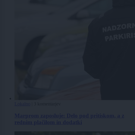
Lokalno
|
3 komentarjev
Marprom zaposluje: Delo pod pritiskom, a z
rednim plačilom in dodatki