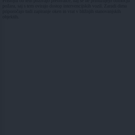
Pristojni ob tem pozivajo prebivalce, naj se ne približujejo območju
požara, saj s tem ovirajo dostop intervencijskih vozil. Zaradi dima
priporočajo tudi zapiranje oken in vrat v bližnjih stanovanjskih
objektih.