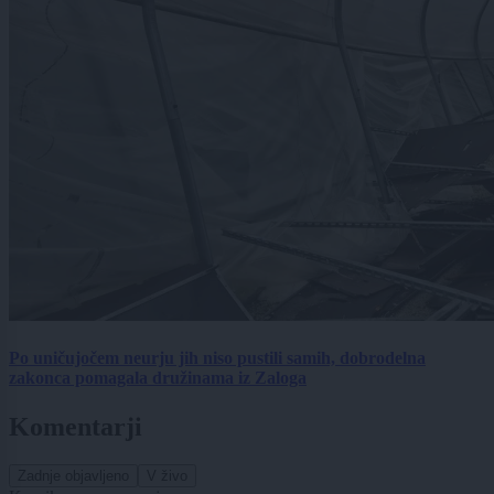
Po uničujočem neurju jih niso pustili samih, dobrodelna
zakonca pomagala družinama iz Zaloga
Komentarji
Zadnje objavljeno
V živo