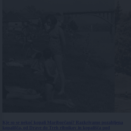
Kje so se nekoč kopali Mariborčani? Razkrivamo pozabljena
kopališča, od Drave do Treh ribnikov in kopališča pod