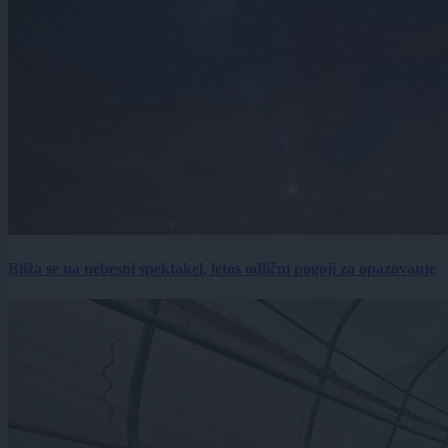
Bliža se na nebesni spektakel, letos odlični pogoji za opazovanje