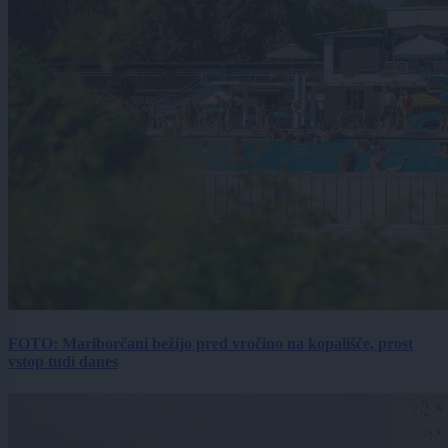
FOTO: Mariborčani bežijo pred vročino na kopališče, prost
vstop tudi danes