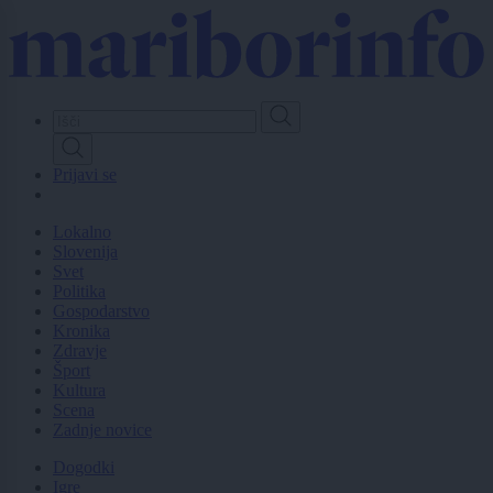
Skip
to
main
content
Prijavi se
Lokalno
Slovenija
Svet
Politika
Gospodarstvo
Kronika
Zdravje
Šport
Kultura
Scena
Zadnje novice
Dogodki
Igre