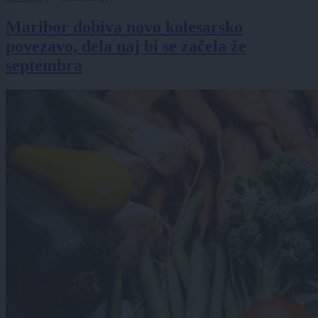
Maribor dobiva novo kolesarsko
povezavo, dela naj bi se začela že
septembra