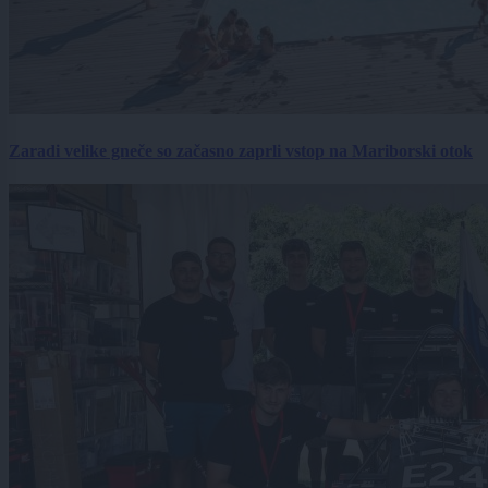
Zaradi velike gneče so začasno zaprli vstop na Mariborski otok