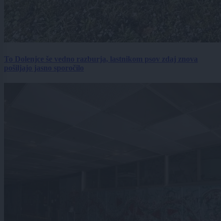
To Dolenjce še vedno razburja, lastnikom psov zdaj znova
pošiljajo jasno sporočilo