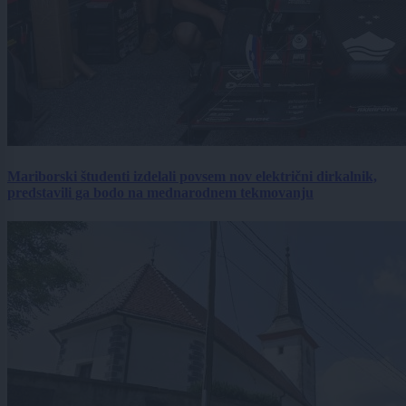
Mariborski študenti izdelali povsem nov električni dirkalnik,
predstavili ga bodo na mednarodnem tekmovanju