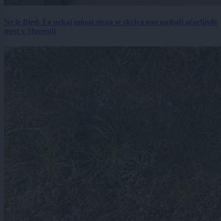
Ne le Bled: Le nekaj minut stran se skriva eno najbolj očarljivih
mest v Sloveniji