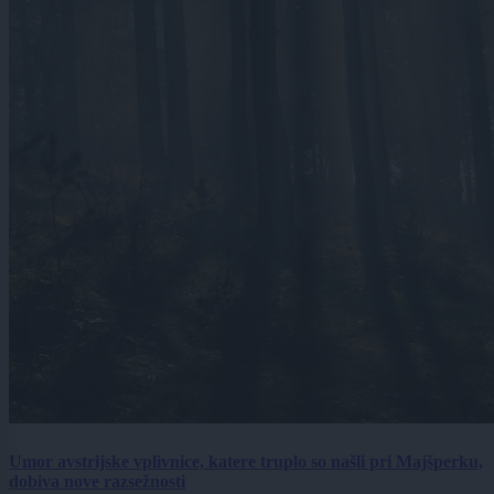
Umor avstrijske vplivnice, katere truplo so našli pri Majšperku,
dobiva nove razsežnosti