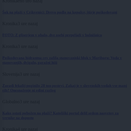
Kronika
eno uro nazaj
Šok na plaži v Crikvenici: Drevo padlo na kopalce, štirje poškodovani
Kronika
3 ure nazaj
FOTO: Z gliserjem v obalo, dve osebi prepeljali v bolnišnico
Kronika
3 ure nazaj
Poškodovana hidrantna cev zalila stanovanjski blok v Mariboru: Voda v
stanovanjih, dvigalu, garažni hiši
Slovenija
3 ure nazaj
Zaradi fekalij poginilo 28 ton postrvi. Zakaj je v slovenskih vodah vse manj
rib? Onesnaženje ni edini razlog
Globalno
3 ure nazaj
Kako ostati pobožen na plaži? Katoliški portal delil sedem nasvetov za
vernike na dopustu
Kronika
4 ure nazaj