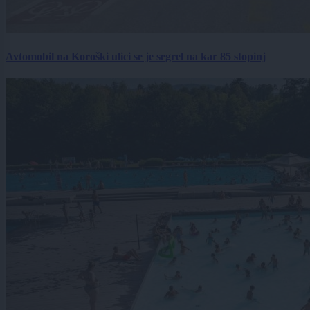
Avtomobil na Koroški ulici se je segrel na kar 85 stopinj