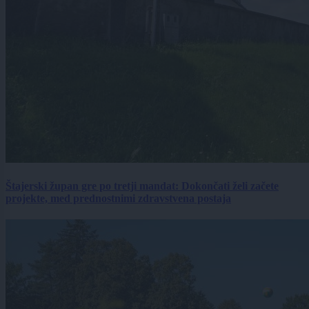
Štajerski župan gre po tretji mandat: Dokončati želi začete
projekte, med prednostnimi zdravstvena postaja