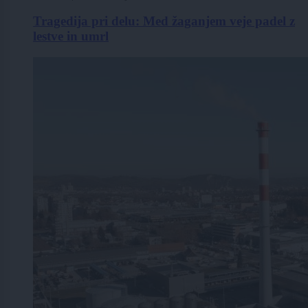
Tragedija pri delu: Med žaganjem veje padel z
lestve in umrl