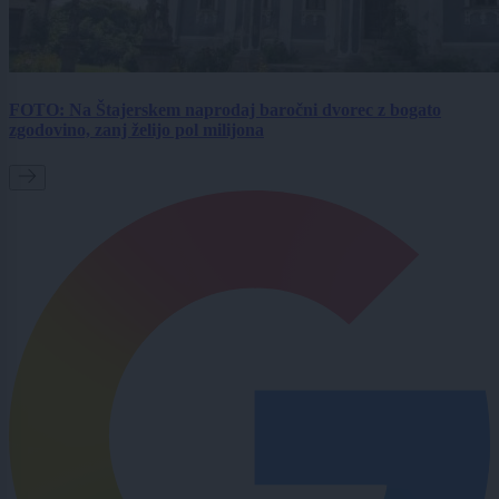
FOTO: Na Štajerskem naprodaj baročni dvorec z bogato
zgodovino, zanj želijo pol milijona