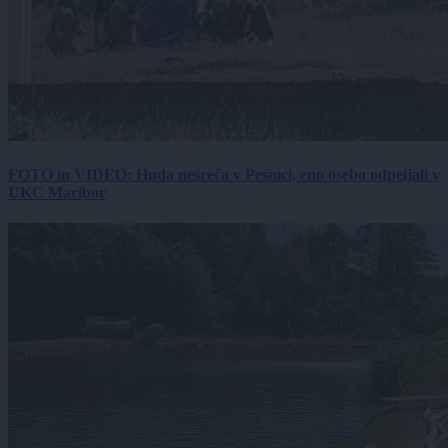
FOTO in VIDEO: Huda nesreča v Pesnici, eno osebo odpeljali v
UKC Maribor