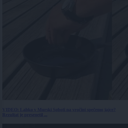
VIDEO: Lahko v Murski Soboti na vročini spečemo jajce?
Rezultat je presenetil ...