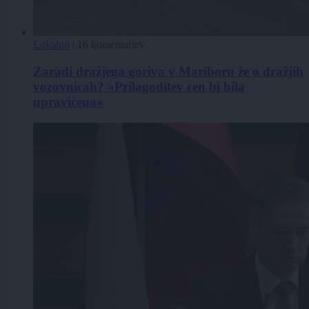
Lokalno
|
16 komentarjev
Zaradi dražjega goriva v Mariboru že o dražjih
vozovnicah? »Prilagoditev cen bi bila
upravičena«