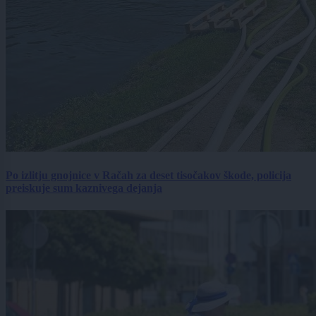
Po izlitju gnojnice v Račah za deset tisočakov škode, policija
preiskuje sum kaznivega dejanja