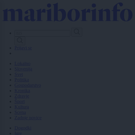
Skip
to
main
content
Prijavi se
Lokalno
Slovenija
Svet
Politika
Gospodarstvo
Kronika
Zdravje
Šport
Kultura
Scena
Zadnje novice
Dogodki
Igre