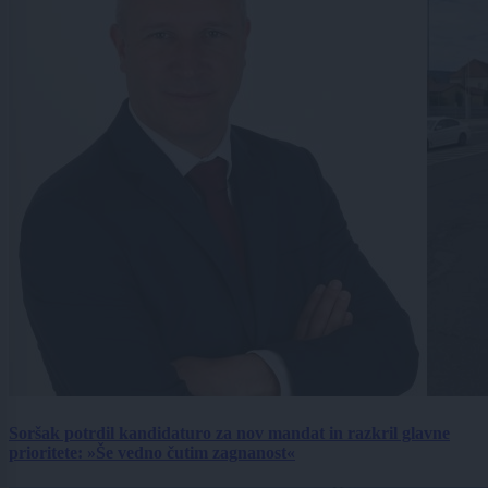
Soršak potrdil kandidaturo za nov mandat in razkril glavne
prioritete: »Še vedno čutim zagnanost«