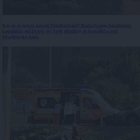
Kje so se nekoč kopali Mariborčani? Razkrivamo pozabljena
kopališča, od Drave do Treh ribnikov in kopališča pod
Mariborsko kočo