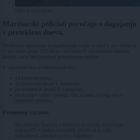
Slika je simbolična.
Mariborski policisti poročajo o dogajanju
v preteklem dnevu.
Mariborski operativno komunikacijski center je med 5. uro včeraj in
5. uro danes prejel 216 klicev, med temi 97 interventnih oziroma
takšnih, da je bilo potrebno posredovanje policije.
V opisanem času so obravnavali tudi:
14 kaznivih dejanj,
18 prometnih nesreč I. kategorije,
pet prometnih nesreč II. kategorije,
osem prijav kršitev javnega reda in miru, od tega eno v
zasebnem prostoru.
Prometna varnost
Na območju Teznega v Mariboru je voznik motornega
kolesa trčil v osebni avtomobil, pri tem se je lažje
poškodoval, odpeljan je bil v bolnišnico.