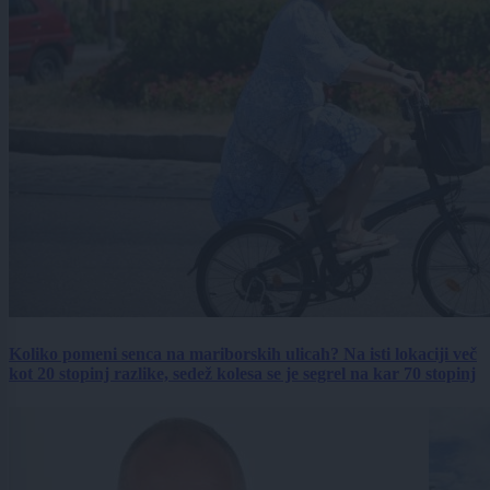
Koliko pomeni senca na mariborskih ulicah? Na isti lokaciji več
kot 20 stopinj razlike, sedež kolesa se je segrel na kar 70 stopinj