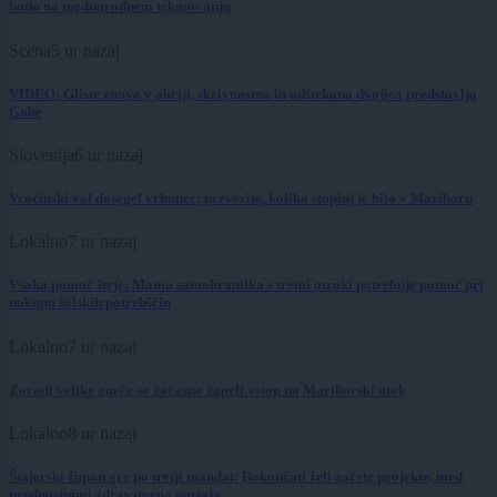
bodo na mednarodnem tekmovanju
Scena
5 ur nazaj
VIDEO: Gliste znova v akciji, skrivnostna in odštekana dvojica predstavlja
Gobe
Slovenija
6 ur nazaj
Vročinski val dosegel vrhunec: preverite, koliko stopinj je bilo v Mariboru
Lokalno
7 ur nazaj
Vsaka pomoč šteje: Mama samohranilka s tremi otroki potrebuje pomoč pri
nakupu šolskih potrebščin
Lokalno
7 ur nazaj
Zaradi velike gneče so začasno zaprli vstop na Mariborski otok
Lokalno
8 ur nazaj
Štajerski župan gre po tretji mandat: Dokončati želi začete projekte, med
prednostnimi zdravstvena postaja