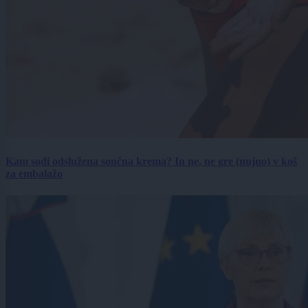
Kam sodi odslužena sončna krema? In ne, ne gre (nujno) v koš
za embalažo