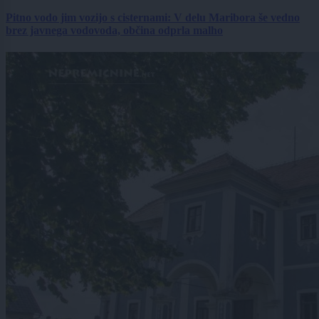
Pitno vodo jim vozijo s cisternami: V delu Maribora še vedno
brez javnega vodovoda, občina odprla malho