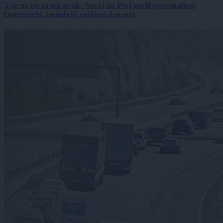
Tole ne bo za oči otrok: Nocoj bo Ptuj gostil provokativni
Queernight, najmlajši vabljeni drugam