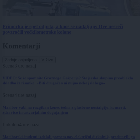
Primorka je spet odprta, a kaos se nadaljuje: Dve nesreči
povzročili večkilometrske kolone
Komentarji
Zadnje objavljeno
V živo
Scena
3 ure nazaj
VIDEO: Se še spomnite Groznega Gašperja? Štajerska skupina preoblekla
skladbo iz risanke: »Biti drugačen ni nujno nekaj slabega«
Scena
4 ure nazaj
Maribor vabi na razgiban konec tedna z glasbeno nostalgijo, koncerti,
zdravico in ustvarjalnim dogajanjem
Lokalno
4 ure nazaj
Mariborski študenti izdelali povsem nov električni dirkalnik, predstavili ga