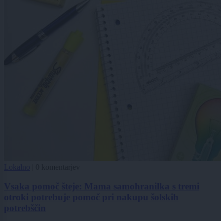
Lokalno
|
0 komentarjev
Vsaka pomoč šteje: Mama samohranilka s tremi
otroki potrebuje pomoč pri nakupu šolskih
potrebščin