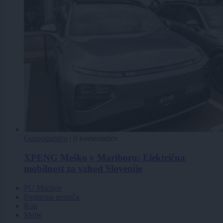
Gospodarstvo
|
0 komentarjev
XPENG Meško v Mariboru: Električna
mobilnost za vzhod Slovenije
PU Maribor
Prometna nesreča
Rop
Melje