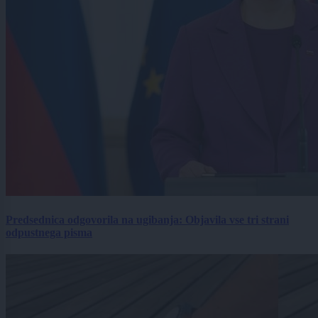
Predsednica odgovorila na ugibanja: Objavila vse tri strani
odpustnega pisma