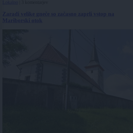
Lokalno
|
3 komentarjev
Zaradi velike gneče so začasno zaprli vstop na
Mariborski otok