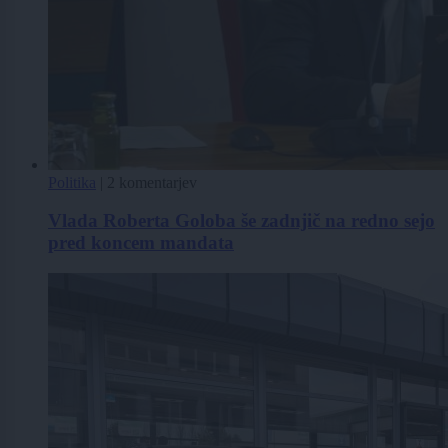
Politika
|
2 komentarjev
Vlada Roberta Goloba še zadnjič na redno sejo
pred koncem mandata