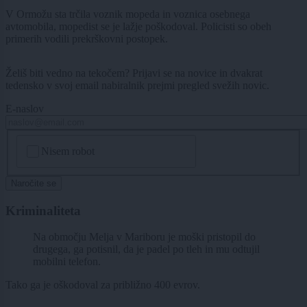
V Ormožu sta trčila voznik mopeda in voznica osebnega
avtomobila, mopedist se je lažje poškodoval. Policisti so obeh
primerih vodili prekrškovni postopek.
Želiš biti vedno na tekočem? Prijavi se na novice in dvakrat
tedensko v svoj email nabiralnik prejmi pregled svežih novic.
E-naslov
CAPTCHA
Nisem robot
Naročite se
Kriminaliteta
Na območju Melja v Mariboru je moški pristopil do
drugega, ga potisnil, da je padel po tleh in mu odtujil
mobilni telefon.
Tako ga je oškodoval za približno 400 evrov.