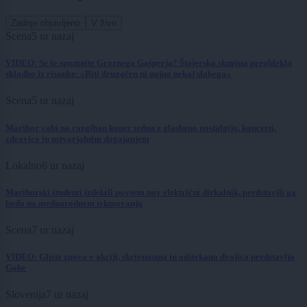
Zadnje objavljeno
V živo
Scena
5 ur nazaj
VIDEO: Se še spomnite Groznega Gašperja? Štajerska skupina preoblekla
skladbo iz risanke: »Biti drugačen ni nujno nekaj slabega«
Scena
5 ur nazaj
Maribor vabi na razgiban konec tedna z glasbeno nostalgijo, koncerti,
zdravico in ustvarjalnim dogajanjem
Lokalno
6 ur nazaj
Mariborski študenti izdelali povsem nov električni dirkalnik, predstavili ga
bodo na mednarodnem tekmovanju
Scena
7 ur nazaj
VIDEO: Gliste znova v akciji, skrivnostna in odštekana dvojica predstavlja
Gobe
Slovenija
7 ur nazaj