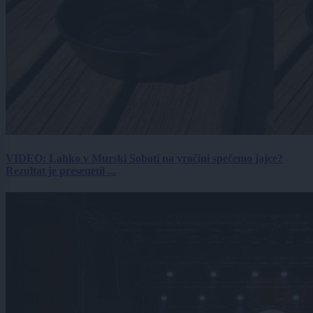
VIDEO: Lahko v Murski Soboti na vročini spečemo jajce?
Rezultat je presenetil ...