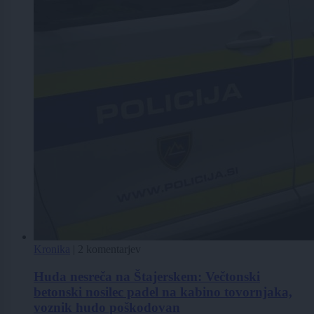
Kronika
|
2 komentarjev
Huda nesreča na Štajerskem: Večtonski
betonski nosilec padel na kabino tovornjaka,
voznik hudo poškodovan