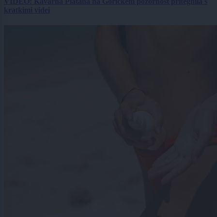
VIDEO: Kavarna Platana na Goričkem pozornost pritegnila s
kratkimi videi