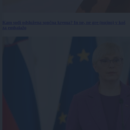
Kam sodi odslužena sončna krema? In ne, ne gre (nujno) v koš
za embalažo