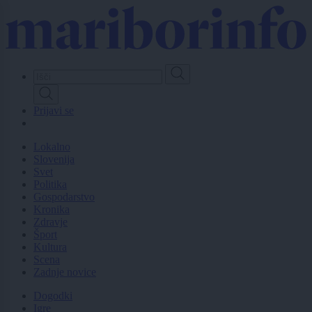
Skip
to
main
content
Prijavi se
Lokalno
Slovenija
Svet
Politika
Gospodarstvo
Kronika
Zdravje
Šport
Kultura
Scena
Zadnje novice
Dogodki
Igre