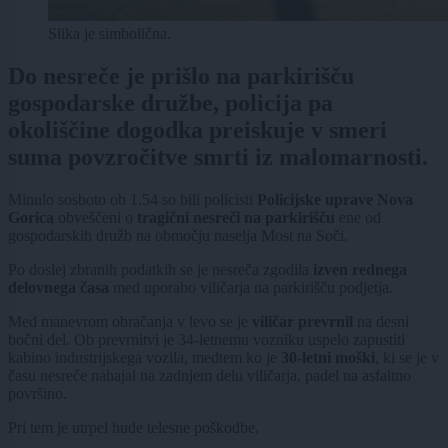
Slika je simbolična.
Do nesreče je prišlo na parkirišču
gospodarske družbe, policija pa
okoliščine dogodka preiskuje v smeri
suma povzročitve smrti iz malomarnosti.
Minulo sosboto ob 1.54 so bili policisti
Policijske uprave Nova
Gorica
obveščeni o
tragični nesreči na parkirišču
ene od
gospodarskih družb na območju naselja Most na Soči.
Po doslej zbranih podatkih se je nesreča zgodila
izven rednega
delovnega časa
med uporabo viličarja na parkirišču podjetja.
Med manevrom obračanja v levo se je
viličar prevrnil
na desni
bočni del. Ob prevrnitvi je 34-letnemu vozniku uspelo zapustiti
kabino industrijskega vozila, medtem ko je
30-letni moški
, ki se je v
času nesreče nahajal na zadnjem delu viličarja, padel na asfaltno
površino.
Pri tem je utrpel hude telesne poškodbe.