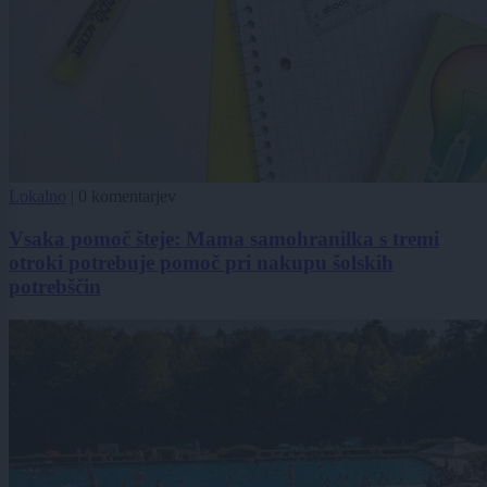
Lokalno
|
0 komentarjev
Vsaka pomoč šteje: Mama samohranilka s tremi
otroki potrebuje pomoč pri nakupu šolskih
potrebščin