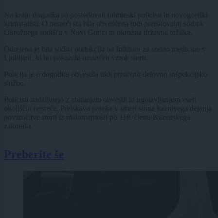
Na kraju dogodka so posredovali tolminski policisti in novogoriški
kriminalisti. O nesreči sta bila obveščena tudi preiskovalni sodnik
Okrožnega sodišča v Novi Gorici in okrožna državna tožilka.
Odrejena je bila sodna obdukcija na Inštitutu za sodno medicino v
Ljubljani, ki bo pokazala natančen vzrok smrti.
Policija je o dogodku obvestila tudi pristojno delovno inšpekcijsko
službo.
Policisti nadaljujejo z zbiranjem obvestil in ugotavljanjem vseh
okoliščin nesreče. Preiskava poteka v smeri suma kaznivega dejanja
povzročitve smrti iz malomarnosti po 118. členu Kazenskega
zakonika.
Preberite še