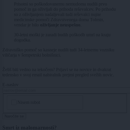
Prisotni so poškodovanemu nemudoma nudili prvo
pomoč in ga oživljali do prihoda reševalcev. Po prihodu
so z oživljanjem nadaljevali tudi reševalci nujne
medicinske pomoči Zdravstvenega doma Tolmin,
vendar je bilo
oživljanje neuspešno
.
30-letni moški je zaradi hudih poškodb umrl na kraju
dogodka.
Zdravniško pomoč so kasneje nudili tudi 34-letnemu vozniku
viličarja v šempetrski bolnišnici.
Želiš biti vedno na tekočem? Prijavi se na novice in dvakrat
tedensko v svoj email nabiralnik prejmi pregled svežih novic.
E-naslov
CAPTCHA
Nisem robot
Naročite se
Smrt iz malomarnosti?