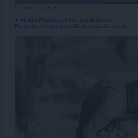
Lokalno
|
6 komentarjev
V okolici Maribora bodo merili hitrost:
Preverite, v katerih vozilih bo nameščen radar