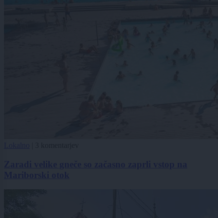
Lokalno
|
3 komentarjev
Zaradi velike gneče so začasno zaprli vstop na
Mariborski otok