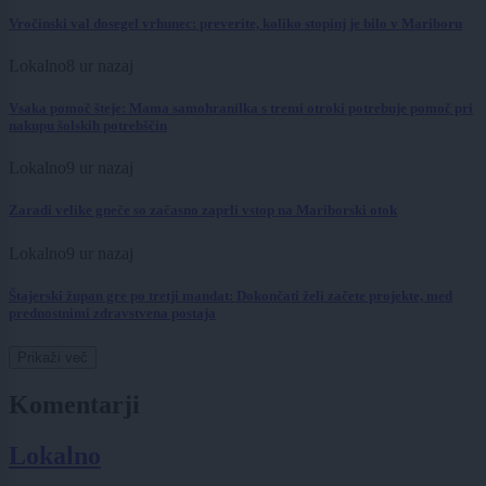
Vročinski val dosegel vrhunec: preverite, koliko stopinj je bilo v Mariboru
Lokalno
8 ur nazaj
Vsaka pomoč šteje: Mama samohranilka s tremi otroki potrebuje pomoč pri
nakupu šolskih potrebščin
Lokalno
9 ur nazaj
Zaradi velike gneče so začasno zaprli vstop na Mariborski otok
Lokalno
9 ur nazaj
Štajerski župan gre po tretji mandat: Dokončati želi začete projekte, med
prednostnimi zdravstvena postaja
Prikaži več
Komentarji
Lokalno