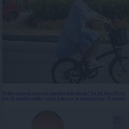
Koliko pomeni senca na mariborskih ulicah? Na isti lokaciji več
kot 20 stopinj razlike, sedež kolesa se je segrel na kar 70 stopinj