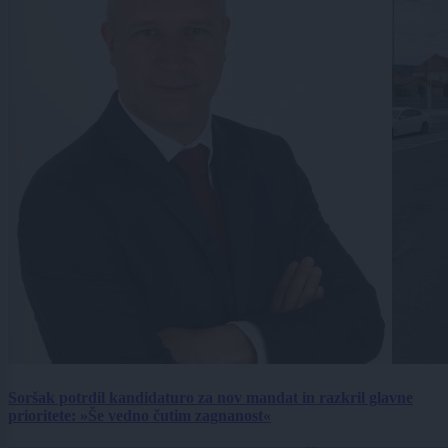
Soršak potrdil kandidaturo za nov mandat in razkril glavne
prioritete: »Še vedno čutim zagnanost«