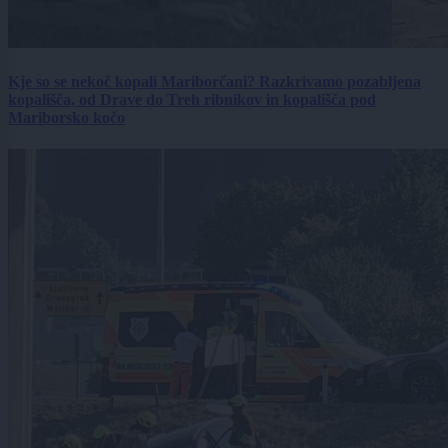
Kje so se nekoč kopali Mariborčani? Razkrivamo pozabljena
kopališča, od Drave do Treh ribnikov in kopališča pod
Mariborsko kočo