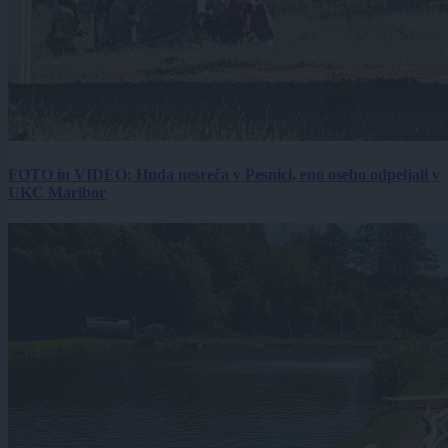
FOTO in VIDEO: Huda nesreča v Pesnici, eno osebo odpeljali v
UKC Maribor