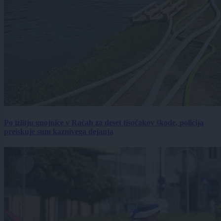
Po izlitju gnojnice v Račah za deset tisočakov škode, policija
preiskuje sum kaznivega dejanja