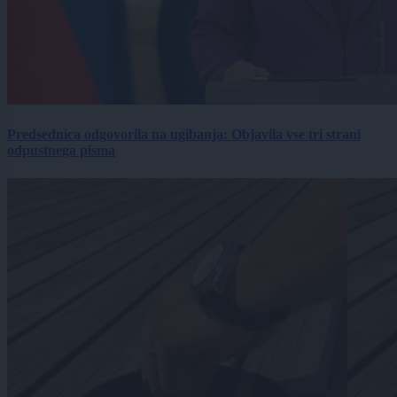
Predsednica odgovorila na ugibanja: Objavila vse tri strani
odpustnega pisma