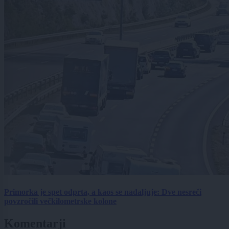
Primorka je spet odprta, a kaos se nadaljuje: Dve nesreči
povzročili večkilometrske kolone
Komentarji