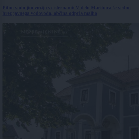
Pitno vodo jim vozijo s cisternami: V delu Maribora še vedno
brez javnega vodovoda, občina odprla malho