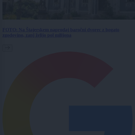
FOTO: Na Štajerskem naprodaj baročni dvorec z bogato
zgodovino, zanj želijo pol milijona