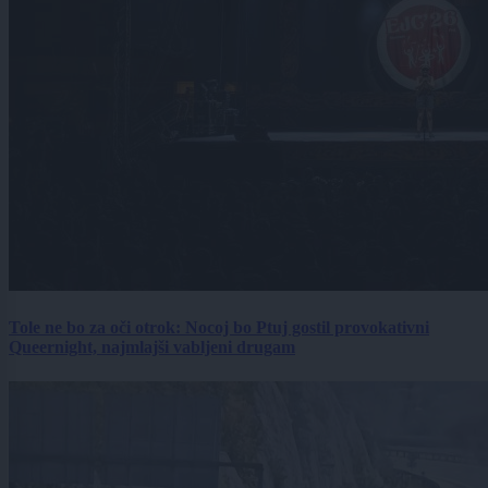
Tole ne bo za oči otrok: Nocoj bo Ptuj gostil provokativni
Queernight, najmlajši vabljeni drugam