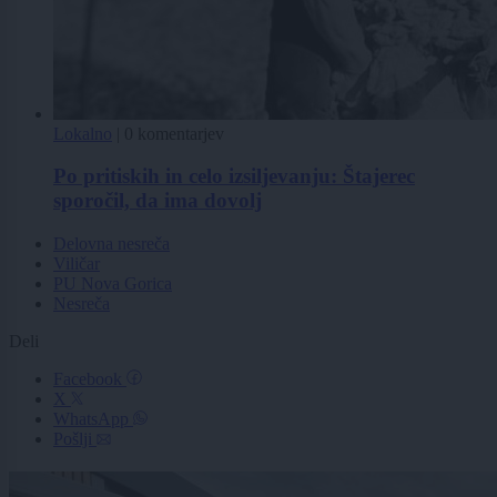
Lokalno
|
0 komentarjev
Po pritiskih in celo izsiljevanju: Štajerec
sporočil, da ima dovolj
Delovna nesreča
Viličar
PU Nova Gorica
Nesreča
Deli
Facebook
X
WhatsApp
Pošlji