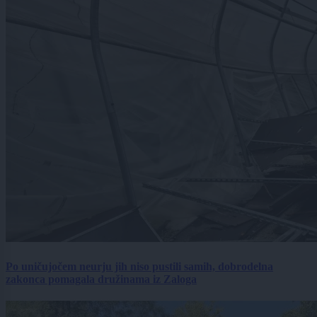
Po uničujočem neurju jih niso pustili samih, dobrodelna
zakonca pomagala družinama iz Zaloga