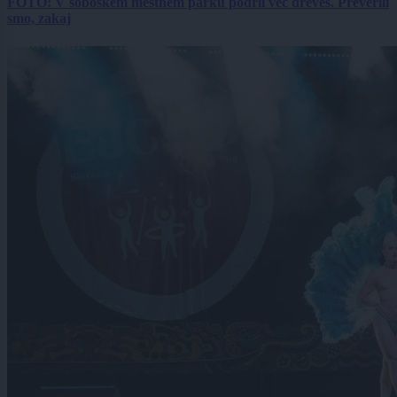
FOTO: V soboškem mestnem parku podrli več dreves. Preverili
smo, zakaj