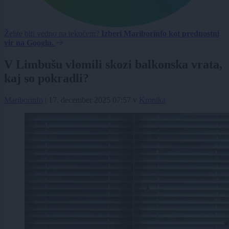
Želite biti vedno na tekočem?
Izberi Mariborinfo kot prednostni
vir na Googlu.
V Limbušu vlomili skozi balkonska vrata,
kaj so pokradli?
Mariborinfo
|
17. december 2025 07:57
v
Kronika