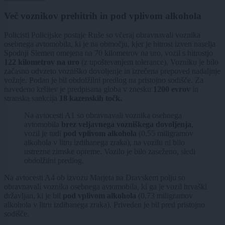
Več voznikov prehitrih in pod vplivom alkohola
Policisti Policijske postaje Ruše so včeraj obravnavali voznika
osebnega avtomobila, ki je na območju, kjer je hitrost izven naselja
Spodnji Slemen omejena na 70 kilometrov na uro, vozil s hitrostjo
122 kilometrov na uro
(z upoštevanjem tolerance). Vozniku je bilo
začasno odvzeto vozniško dovoljenje in izrečena prepoved nadaljnje
vožnje. Podan je bil obdolžilni predlog na pristojno sodišče. Za
navedeno kršitev je predpisana globa v znesku
1200 evrov
in
stranska sankcija
18 kazenskih točk.
Na avtocesti A1 so obravnavali voznika osebnega
avtomobila
brez veljavnega vozniškega dovoljenja
,
vozil je tudi
pod vplivom alkohola
(0,55 miligramov
alkohola v litru izdihanega zraka), na vozilu ni bilo
ustrezne zimske opreme. Vozilo je bilo zaseženo, sledi
obdolžilni predlog.
Na avtocesti A4 ob izvozu Marjeta na Dravskem polju so
obravnavali voznika osebnega avtomobila, ki ga je vozil hrvaški
državljan, ki je bil
pod vplivom alkohola
(0,73 miligramov
alkohola v litru izdihanega zraka). Priveden je bil pred pristojno
sodišče.