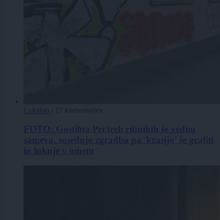
Lokalno
|
17 komentarjev
FOTO: Gostilna Pri treh ribnikih še vedno
sameva, sosednjo zgradbo pa 'krasijo' še grafiti
in luknje v ometu