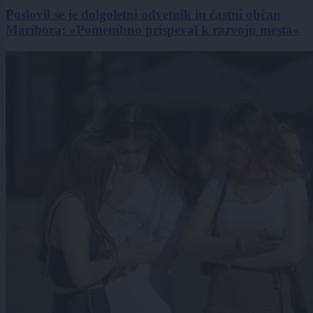
Poslovil se je dolgoletni odvetnik in častni občan
Maribora: »Pomembno prispeval k razvoju mesta«