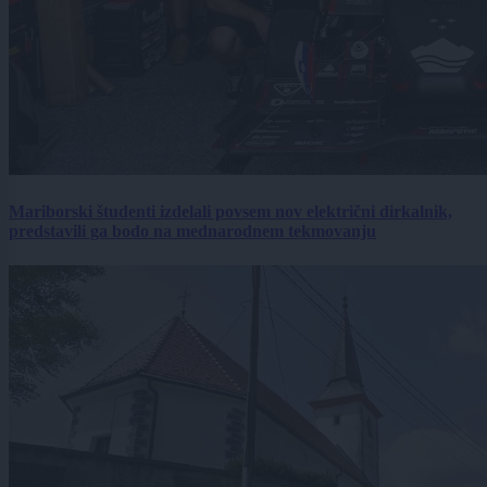
Mariborski študenti izdelali povsem nov električni dirkalnik,
predstavili ga bodo na mednarodnem tekmovanju