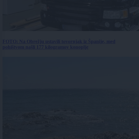
FOTO: Na Obrežju ustavili tovornjak iz Španije, med
pohištvom našli 177 kilogramov konoplje