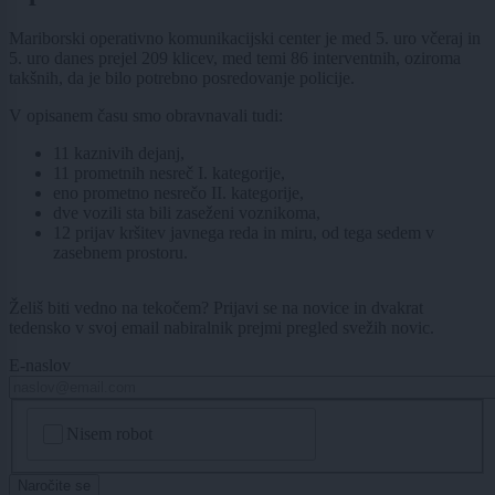
Mariborski operativno komunikacijski center je med 5. uro včeraj in
5. uro danes prejel 209 klicev, med temi 86 interventnih, oziroma
takšnih, da je bilo potrebno posredovanje policije.
V opisanem času smo obravnavali tudi:
11 kaznivih dejanj,
11 prometnih nesreč I. kategorije,
eno prometno nesrečo II. kategorije,
dve vozili sta bili zaseženi voznikoma,
12 prijav kršitev javnega reda in miru, od tega sedem v
zasebnem prostoru.
Želiš biti vedno na tekočem? Prijavi se na novice in dvakrat
tedensko v svoj email nabiralnik prejmi pregled svežih novic.
E-naslov
CAPTCHA
Nisem robot
Naročite se