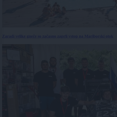
Zaradi velike gneče so začasno zaprli vstop na Mariborski otok