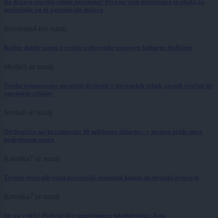
Bo država omejila višino najemnin? Prvi na vrsti prestolnica in obala, za
neplačnike pa bi garantirala država
Slovenija
4 ure nazaj
Koline dobile mesto v registru slovenske nesnovne kulturne dediščine
okolje
5 ur nazaj
Visoke temperature ogrožajo življenje v slovenskih rekah, zaradi vročine že
omejujejo ribolov
Scena
6 ur nazaj
Od Dončića naj bi zahtevala 40 milijonov dolarjev: v javnost prišle nove
podrobnosti spora
Kronika
7 ur nazaj
Trčenje tovornih vozil povzročilo prometni kolaps na hrvaški avtocesti
Kronika
7 ur nazaj
Ste ga videli? Policija išče pogrešanega mladoletnega Jona