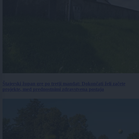
Štajerski župan gre po tretji mandat: Dokončati želi začete
projekte, med prednostnimi zdravstvena postaja