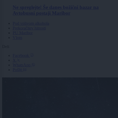
Ne spreglejte! Še danes božični bazar na
Avtobusni postaji Maribor
Pod vplivom alkohola
Prekoračitev hitrosti
PU Maribor
Vlom
Deli
Facebook
X
WhatsApp
Pošlji