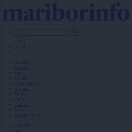
Skip
to
main
content
Prijavi se
Lokalno
Slovenija
Svet
Politika
Gospodarstvo
Kronika
Zdravje
Šport
Kultura
Scena
Zadnje novice
Dogodki
Igre