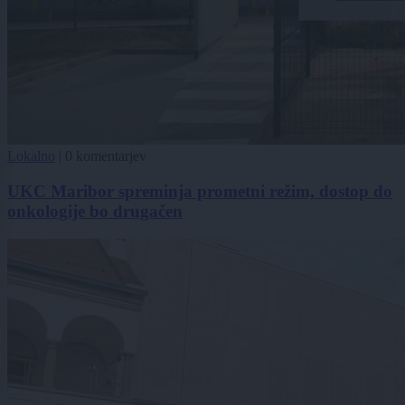
Lokalno
|
0 komentarjev
UKC Maribor spreminja prometni režim, dostop do
onkologije bo drugačen