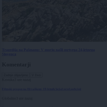
Tragedija na Pašmanu: V morju našli mrtvega 24-letnega
Slovenca
Komentarji
Zadnje objavljeno
V živo
Kronika
3 ure nazaj
Filmski pregon na Hrvaškem: 19-letnik bežal pred policisti
Globalno
3 ure nazaj