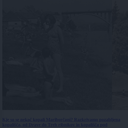
Kje so se nekoč kopali Mariborčani? Razkrivamo pozabljena
kopališča, od Drave do Treh ribnikov in kopališča pod