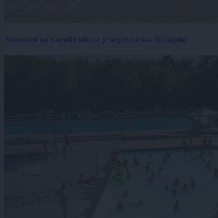
Avtomobil na Koroški ulici se je segrel na kar 85 stopinj