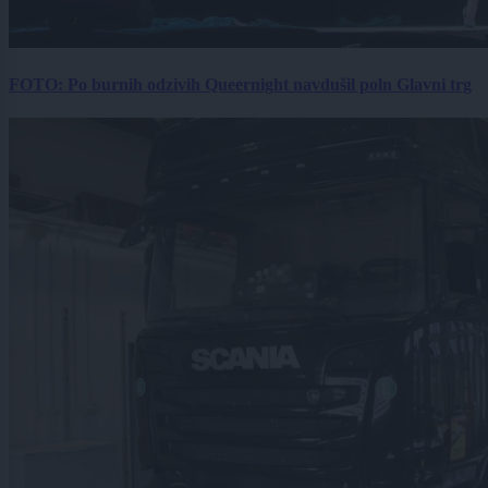
FOTO: Po burnih odzivih Queernight navdušil poln Glavni trg