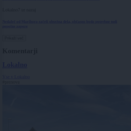
Lokalno
7 ur nazaj
Nedaleč od Maribora začeli obsežna dela, občasno bodo potrebne tudi
popolne zapore
Prikaži več
Komentarji
Lokalno
Vse v Lokalno
#prenova