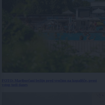
FOTO: Mariborčani bežijo pred vročino na kopališče, prost
vstop tudi danes