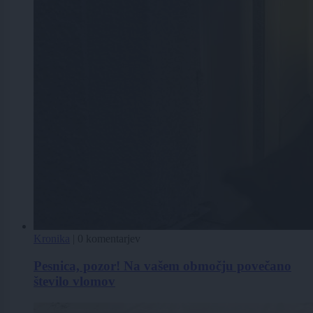
Kronika
|
0 komentarjev
Pesnica, pozor! Na vašem območju povečano
število vlomov