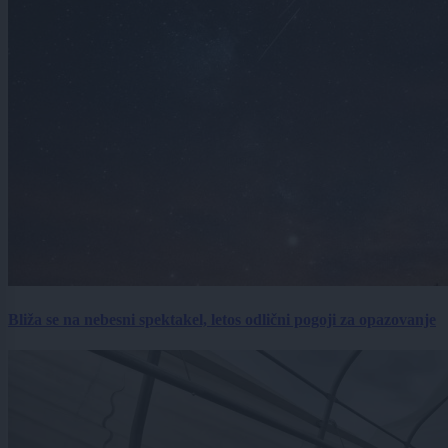
Bliža se na nebesni spektakel, letos odlični pogoji za opazovanje