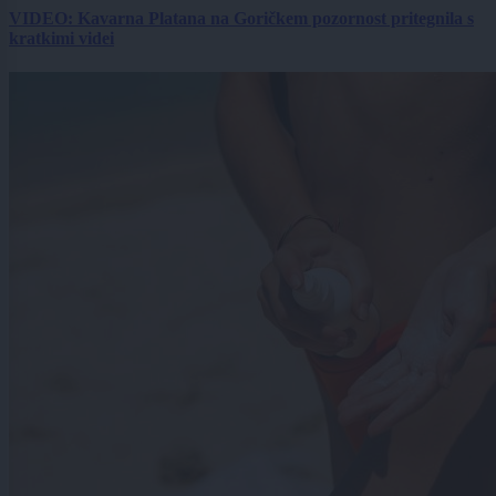
VIDEO: Kavarna Platana na Goričkem pozornost pritegnila s
kratkimi videi