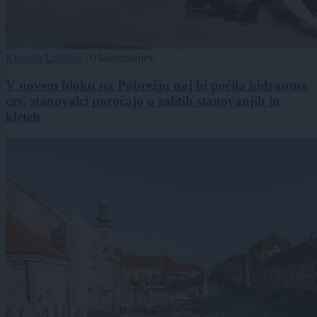
Kronika
Lokalno
|
0 komentarjev
V novem bloku na Pobrežju naj bi počila hidrantna
cev, stanovalci poročajo o zalitih stanovanjih in
kleteh