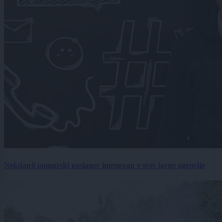
Nekdanji pomurski poslanec imenovan v svet javne agencije