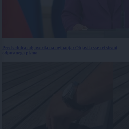
Predsednica odgovorila na ugibanja: Objavila vse tri strani
odpustnega pisma