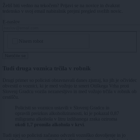
Želiš biti vedno na tekočem? Prijavi se na novice in dvakrat
tedensko v svoj email nabiralnik prejmi pregled svežih novic.
E-naslov
CAPTCHA
Nisem robot
Naročite se
Tudi druga voznica trčila v robnik
Drugi primer so policisti obravnavali danes zjutraj, ko jih je očividec
obvestil o voznici, ki je med vožnjo iz smeri Otiškega Vrha proti
Slovenj Gradcu vozila nezanesljivo in med vožnjo trčila v robnik ob
cestišču.
Policisti so voznico ustavili v Slovenj Gradcu in
opravili preizkus alkoholiziranosti, ki je pokazal 0,87
miligrama alkohola v litru izdihanega zraka oziroma
okoli 1,7 promila alkohola v krvi
.
Tudi njej so policisti začasno odvzeli vozniško dovoljenje in jo