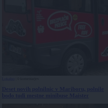
Lokalno
|
0 komentarjev
Deset novih polnilnic v Mariboru, polnile
bodo tudi mestne minibuse Maister