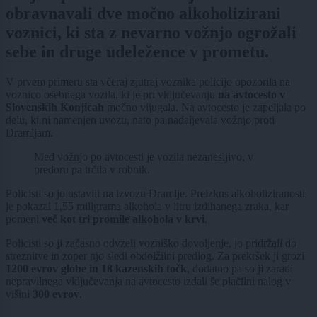
obravnavali dve močno alkoholizirani
voznici, ki sta z nevarno vožnjo ogrožali
sebe in druge udeležence v prometu.
V prvem primeru sta včeraj zjutraj voznika policijo opozorila na
voznico osebnega vozila, ki je pri vključevanju
na avtocesto v
Slovenskih Konjicah
močno vijugala. Na avtocesto je zapeljala po
delu, ki ni namenjen uvozu, nato pa nadaljevala vožnjo proti
Dramljam.
Med vožnjo po avtocesti je vozila nezanesljivo, v
predoru pa trčila v robnik.
Policisti so jo ustavili na izvozu Dramlje. Preizkus alkoholiziranosti
je pokazal 1,55 miligrama alkohola v litru izdihanega zraka, kar
pomeni
več kot tri promile alkohola v krvi
.
Policisti so ji začasno odvzeli vozniško dovoljenje, jo pridržali do
streznitve in zoper njo sledi obdolžilni predlog. Za prekršek ji grozi
1200 evrov globe in 18 kazenskih točk
, dodatno pa so ji zaradi
nepravilnega vključevanja na avtocesto izdali še plačilni nalog v
višini
300 evrov
.