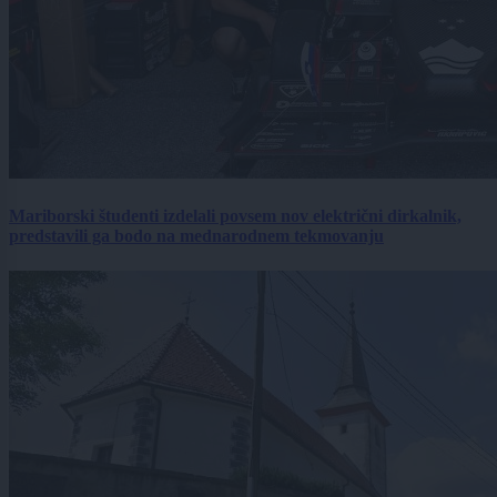
Mariborski študenti izdelali povsem nov električni dirkalnik,
predstavili ga bodo na mednarodnem tekmovanju