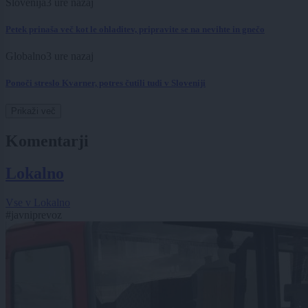
Slovenija
3 ure nazaj
Petek prinaša več kot le ohladitev, pripravite se na nevihte in gnečo
Globalno
3 ure nazaj
Ponoči streslo Kvarner, potres čutili tudi v Sloveniji
Prikaži več
Komentarji
Lokalno
Vse v Lokalno
#javniprevoz