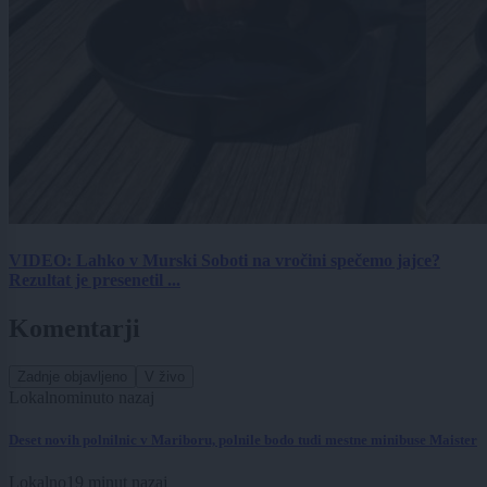
VIDEO: Lahko v Murski Soboti na vročini spečemo jajce?
Rezultat je presenetil ...
Komentarji
Zadnje objavljeno
V živo
Lokalno
minuto nazaj
Deset novih polnilnic v Mariboru, polnile bodo tudi mestne minibuse Maister
Lokalno
19 minut nazaj