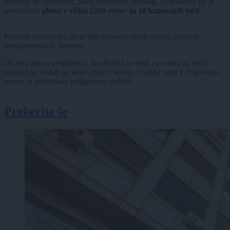
pridržali do streznitve. Sledi obdolžilni predlog, za prekršek pa je
predvidena
globa v višini 1200 evrov in 18 kazenskih točk
.
Policisti opozarjajo, da je bilo ravnanje obeh voznic izjemno
neodgovorno in nevarno.
Ob tem znova poudarjajo, da alkohol ne sodi za volan, za večjo
varnost na cestah pa lahko največ storijo vozniki sami z odgovorno,
strpno in predpisom prilagojeno vožnjo.
Preberite še