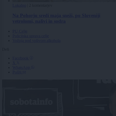
Lokalno
|
2 komentarjev
Na Pohorju sredi maja sneži, po Sloveniji
vetrolomi, nalivi in sodra
PU Celje
Policijska uprava celje
Vožnja pod vplivom alkohola
Deli
Facebook
X
WhatsApp
Pošlji