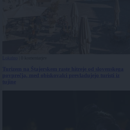
Lokalno
|
0 komentarjev
Turizem na Štajerskem raste hitreje od slovenskega
povprečja, med obiskovalci prevladujejo turisti iz
tujine