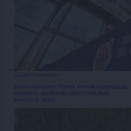
Lokalno
|
5 komentarjev
Starši razburjeni: Otroku zavrnili napotnico za
ortodonta, mariborski zdravstveni dom
pojasnjuje, zakaj