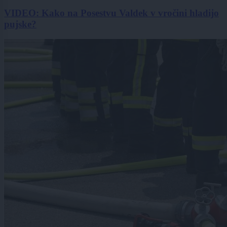
VIDEO: Kako na Posestvu Valdek v vročini hladijo
pujske?