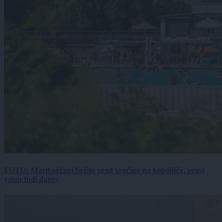
FOTO: Mariborčani bežijo pred vročino na kopališče, prost
vstop tudi danes