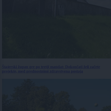
Štajerski župan gre po tretji mandat: Dokončati želi začete
projekte, med prednostnimi zdravstvena postaja