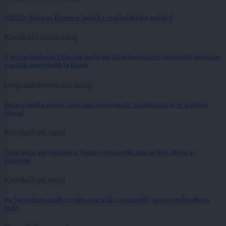
VIDEO: Kako na Posestvu Valdek v vročini hladijo pujske?
Kronika
33 minut nazaj
V novem bloku na Pobrežju naj bi počila hidrantna cev, stanovalci poročajo
o zalitih stanovanjih in kleteh
Gospodarstvo
eno uro nazaj
Država umika pomoč, zato smo preračunali: Je električni avto še dobra
izbira?
Kronika
3 ure nazaj
Velik požar pri Mariboru: Najprej avtomobil, nato še hiša, škoda je
ogromna
Kronika
3 ure nazaj
Na Štajerskem otrok z e-skirojem trčil v avtomobil, njegove poškodbe so
hude