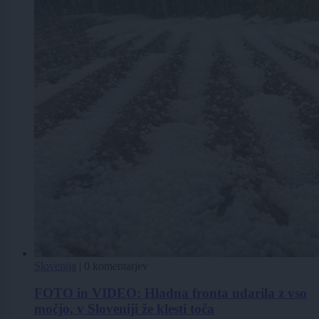
Slovenija
|
0 komentarjev
FOTO in VIDEO: Hladna fronta udarila z vso
močjo, v Sloveniji že klesti toča