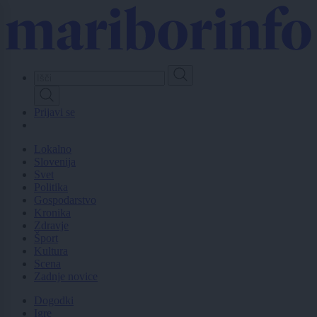
Skip
to
main
content
Prijavi se
Lokalno
Slovenija
Svet
Politika
Gospodarstvo
Kronika
Zdravje
Šport
Kultura
Scena
Zadnje novice
Dogodki
Igre