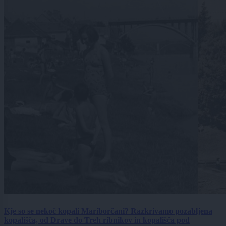
Kje so se nekoč kopali Mariborčani? Razkrivamo pozabljena
kopališča, od Drave do Treh ribnikov in kopališča pod