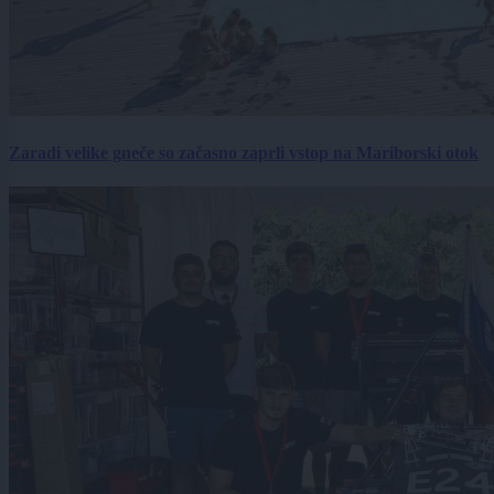
Zaradi velike gneče so začasno zaprli vstop na Mariborski otok