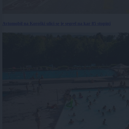
Avtomobil na Koroški ulici se je segrel na kar 85 stopinj