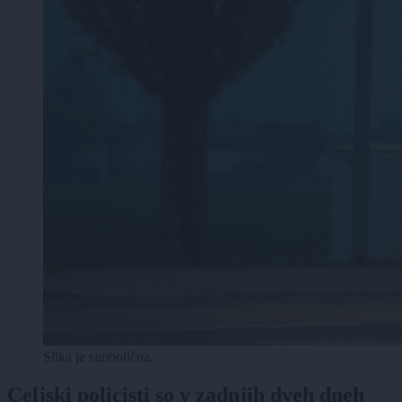
Slika je simbolična.
Celjski policisti so v zadnjih dveh dneh