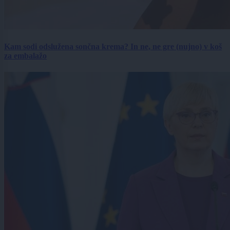
Kam sodi odslužena sončna krema? In ne, ne gre (nujno) v koš
za embalažo