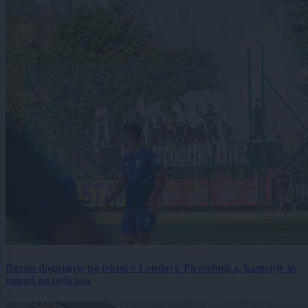
Burno dogajanje po tekmi v Lendavi: Pirotehnika, kamenje in
napad na policista