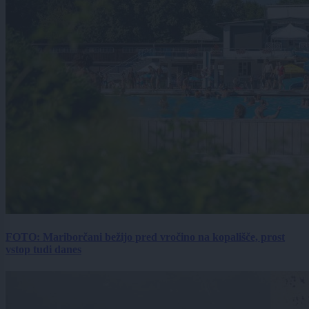
FOTO: Mariborčani bežijo pred vročino na kopališče, prost
vstop tudi danes