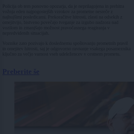
Policija ob tem ponovno opozarja, da je neprilagojena in prehitra
vožnja eden najpogostejših vzrokov za prometne nesreče z
najhujšimi posledicami. Prekoračitve hitrosti, zlasti na odsekih z
omejitvijo, bistveno povečajo tveganje za izgubo nadzora nad
vozilom in zmanjšajo možnost pravočasnega reagiranja v
nepredvidenih situacijah.
Voznike zato pozivajo k doslednemu spoštovanju prometnih pravil
in omejitev hitrosti, saj je odgovorno ravnanje vsakega posameznika
ključno za večjo varnost vseh udeležencev v cestnem prometu.
Preberite še