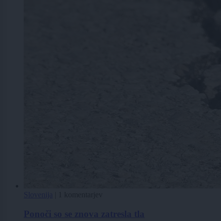
Slovenija
|
1 komentarjev
Ponoči so se znova zatresla tla