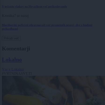
V trčenju vlakov na Hrvaškem več poškodovanih
Kronika
7 ur nazaj
Mariborski policisti obravnavali več prometnih nesreč, dve s hudimi
poškodbami
Prikaži več
Komentarji
Lokalno
Vse v Lokalno
#VRTNINASVETI