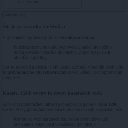
Nisem robot
Naročite se
Šlo je za voznika začetnika
V omenjenem primeru je šlo za
voznika začetnika
.
Policista sta mu na kraju prepovedala nadaljnjo vožnjo
in mu odvzela vozniško dovoljenje. Zoper njega sledi
obdolžilni predlog.
Kot so sporočili policisti, je bil voznik začetnik v zadnjih dveh letih
že pravnomočno obravnavan
zaradi več kršitev cestnoprometnih
predpisov.
Kazen: 1200 evrov in devet kazenskih točk
Za takšno prekoračitev hitrosti je predpisana globa v višini
1200
evrov
. Poleg globe zakon določa tudi izrek devetih kazenskih točk.
Ker gre za voznika začetnika, zakon predvideva tudi
prenehanje veljavnosti vozniškega dovoljenja.