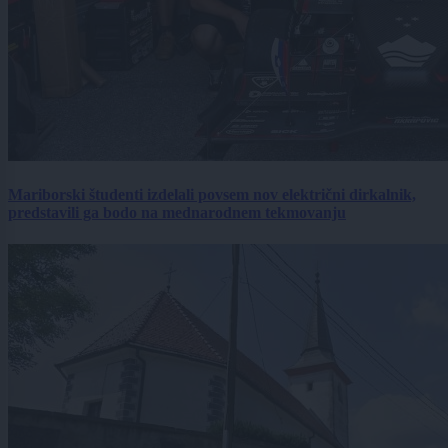
Mariborski študenti izdelali povsem nov električni dirkalnik,
predstavili ga bodo na mednarodnem tekmovanju