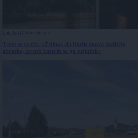
Lokalno
|
4 komentarjev
Trust se vrača: »Želimo, da ljudje znova doživijo
občutke, zaradi katerih so ga vzljubili«