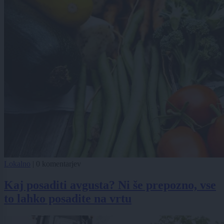
Lokalno
|
0 komentarjev
Kaj posaditi avgusta? Ni še prepozno, vse
to lahko posadite na vrtu