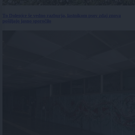
To Dolenjce še vedno razburja, lastnikom psov zdaj znova
pošiljajo jasno sporočilo