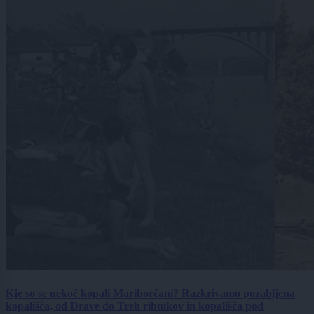
Kje so se nekoč kopali Mariborčani? Razkrivamo pozabljena
kopališča, od Drave do Treh ribnikov in kopališča pod