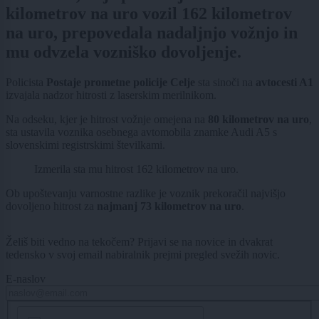
kilometrov na uro vozil 162 kilometrov
na uro, prepovedala nadaljnjo vožnjo in
mu odvzela vozniško dovoljenje.
Policista
Postaje prometne policije Celje
sta sinoči na
avtocesti A1
izvajala nadzor hitrosti z laserskim merilnikom.
Na odseku, kjer je hitrost vožnje omejena na
80 kilometrov na uro
,
sta ustavila voznika osebnega avtomobila znamke Audi A5 s
slovenskimi registrskimi številkami.
Izmerila sta mu hitrost 162 kilometrov na uro.
Ob upoštevanju varnostne razlike je voznik prekoračil najvišjo
dovoljeno hitrost za
najmanj 73 kilometrov na uro
.
Želiš biti vedno na tekočem? Prijavi se na novice in dvakrat
tedensko v svoj email nabiralnik prejmi pregled svežih novic.
E-naslov
CAPTCHA