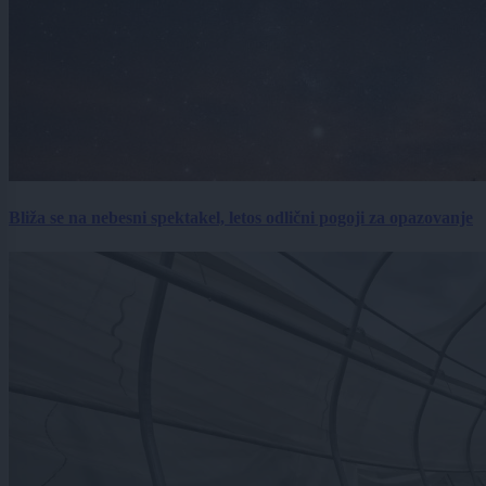
Bliža se na nebesni spektakel, letos odlični pogoji za opazovanje