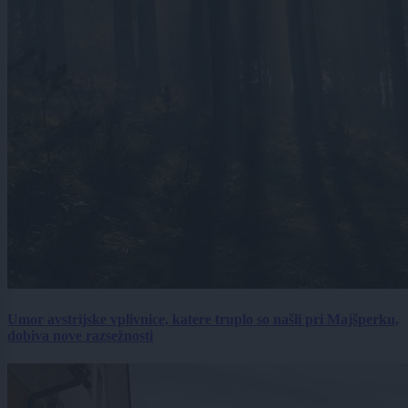
Umor avstrijske vplivnice, katere truplo so našli pri Majšperku,
dobiva nove razsežnosti