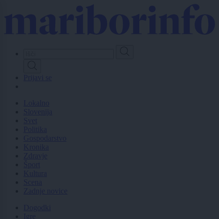
Skip
to
main
content
Prijavi se
Lokalno
Slovenija
Svet
Politika
Gospodarstvo
Kronika
Zdravje
Šport
Kultura
Scena
Zadnje novice
Dogodki
Igre