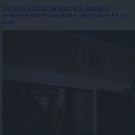
FOTO in VIDEO: Na zdravje! V Mariboru
postavljali rekord za najdaljšo špricer zdravico na
svetu