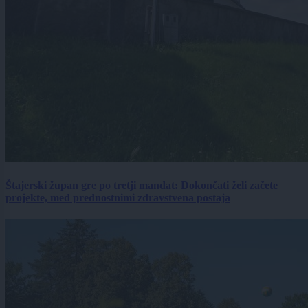
Štajerski župan gre po tretji mandat: Dokončati želi začete
projekte, med prednostnimi zdravstvena postaja