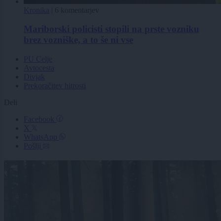
Kronika
|
6 komentarjev
Mariborski policisti stopili na prste vozniku
brez vozniške, a to še ni vse
PU Celje
Avtocesta
Divjak
Prekoračitev hitrosti
Deli
Facebook
X
WhatsApp
Pošlji