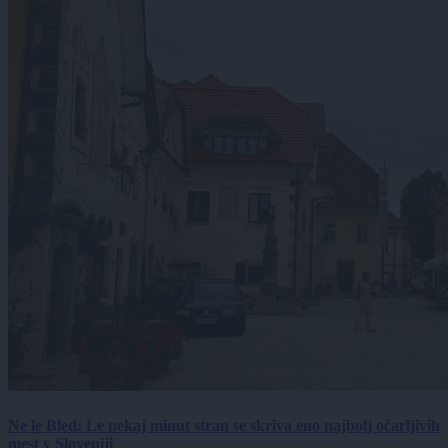
Ne le Bled: Le nekaj minut stran se skriva eno najbolj očarljivih
mest v Sloveniji