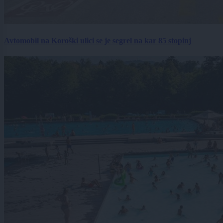
Avtomobil na Koroški ulici se je segrel na kar 85 stopinj