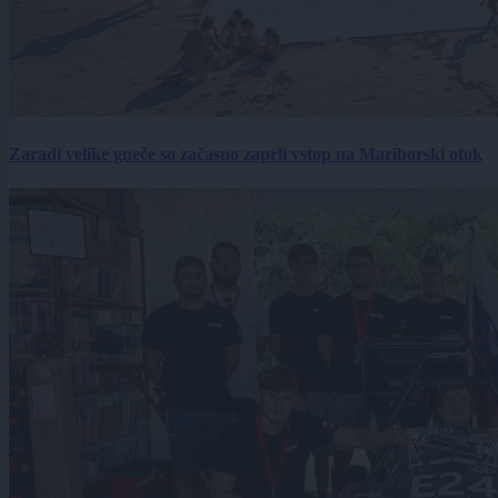
Zaradi velike gneče so začasno zaprli vstop na Mariborski otok