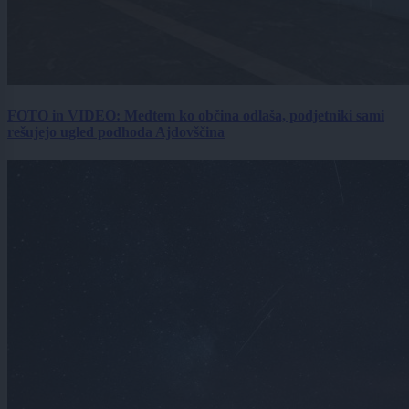
FOTO in VIDEO: Medtem ko občina odlaša, podjetniki sami
rešujejo ugled podhoda Ajdovščina