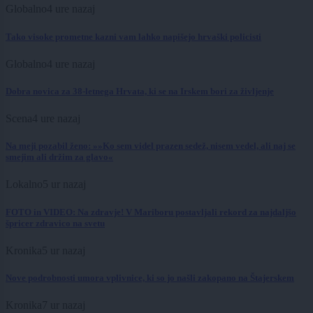
Globalno
4 ure nazaj
Tako visoke prometne kazni vam lahko napišejo hrvaški policisti
Globalno
4 ure nazaj
Dobra novica za 38-letnega Hrvata, ki se na Irskem bori za življenje
Scena
4 ure nazaj
Na meji pozabil ženo: »»Ko sem videl prazen sedež, nisem vedel, ali naj se
smejim ali držim za glavo«
Lokalno
5 ur nazaj
FOTO in VIDEO: Na zdravje! V Mariboru postavljali rekord za najdaljšo
špricer zdravico na svetu
Kronika
5 ur nazaj
Nove podrobnosti umora vplivnice, ki so jo našli zakopano na Štajerskem
Kronika
7 ur nazaj