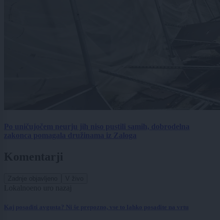
Po uničujočem neurju jih niso pustili samih, dobrodelna
zakonca pomagala družinama iz Zaloga
Komentarji
Zadnje objavljeno
V živo
Lokalno
eno uro nazaj
Kaj posaditi avgusta? Ni še prepozno, vse to lahko posadite na vrtu