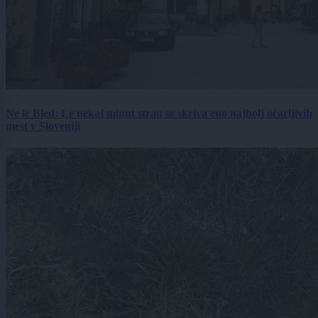
Ne le Bled: Le nekaj minut stran se skriva eno najbolj očarljivih
mest v Sloveniji