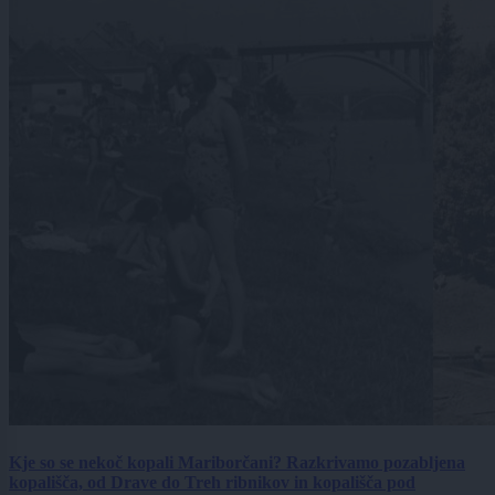
Kje so se nekoč kopali Mariborčani? Razkrivamo pozabljena
kopališča, od Drave do Treh ribnikov in kopališča pod