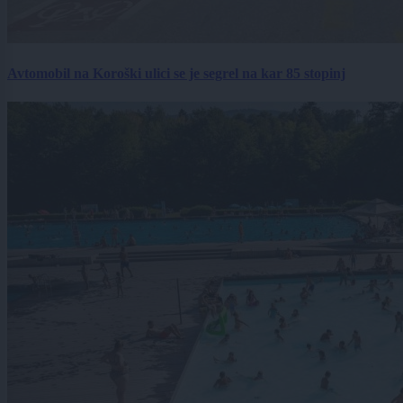
Avtomobil na Koroški ulici se je segrel na kar 85 stopinj