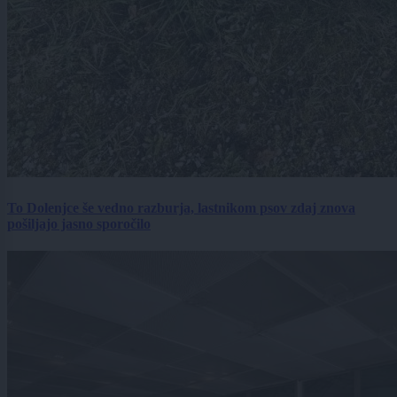
To Dolenjce še vedno razburja, lastnikom psov zdaj znova
pošiljajo jasno sporočilo