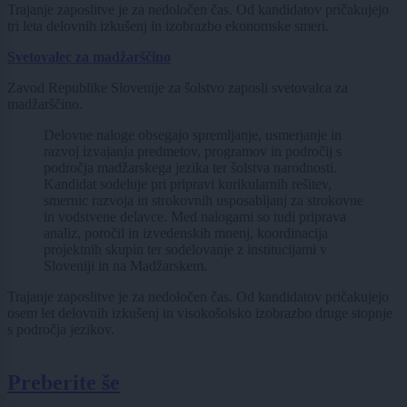
Trajanje zaposlitve je za nedoločen čas. Od kandidatov pričakujejo
tri leta delovnih izkušenj in izobrazbo ekonomske smeri.
Svetovalec za madžarščino
Zavod Republike Slovenije za šolstvo zaposli svetovalca za
madžarščino.
Delovne naloge obsegajo spremljanje, usmerjanje in
razvoj izvajanja predmetov, programov in področij s
področja madžarskega jezika ter šolstva narodnosti.
Kandidat sodeluje pri pripravi kurikularnih rešitev,
smernic razvoja in strokovnih usposabljanj za strokovne
in vodstvene delavce. Med nalogami so tudi priprava
analiz, poročil in izvedenskih mnenj, koordinacija
projektnih skupin ter sodelovanje z institucijami v
Sloveniji in na Madžarskem.
Trajanje zaposlitve je za nedoločen čas. Od kandidatov pričakujejo
osem let delovnih izkušenj in visokošolsko izobrazbo druge stopnje
s področja jezikov.
Preberite še