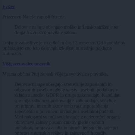
Frizer
Frizerstvo Nataša zaposli frizerja.
Delovne naloge obsegajo moško in žensko striženje ter
druga frizerska opravila v salonu.
Trajanje zaposlitve je za določen čas 12 mesecev. Od kandidatov
pričakujejo eno leto delovnih izkušenj in srednjo poklicno
izobrazbo.
Višji svetovalec pravnik
Mestna občina Ptuj zaposli višjega svetovalca pravnika.
Delovne naloge obsegajo svetovanje zaposlenim in
odgovornim osebam glede varstva osebnih podatkov v
skladu z uredbo GDPR in drugo zakonodajo. Kandidat
spremlja skladnost poslovanja z zakonodajo, sodeluje
pri pripravi internih aktov ter izvaja usposabljanja
zaposlenih o pravilnem ravnanju z osebnimi podatki.
Med nalogami so tudi sodelovanje z nadzornimi organi,
obravnava zahtev posameznikov glede osebnih
podatkov, priprava analiz in poročil ter sodelovanje pri
pripravi sistemskih rešitev in zahtevnejših gradiv.