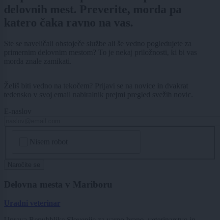
delovnih mest. Preverite, morda pa
katero čaka ravno na vas.
Ste se naveličali obstoječe službe ali še vedno pogledujete za
primernim delovnim mestom? To je nekaj priložnosti, ki bi vas
morda znale zamikati.
Želiš biti vedno na tekočem? Prijavi se na novice in dvakrat
tedensko v svoj email nabiralnik prejmi pregled svežih novic.
E-naslov
CAPTCHA
Nisem robot
Naročite se
Delovna mesta v Mariboru
Uradni veterinar
Uprava Repubblike Slovenije za varno hrano, veterinarstvo in