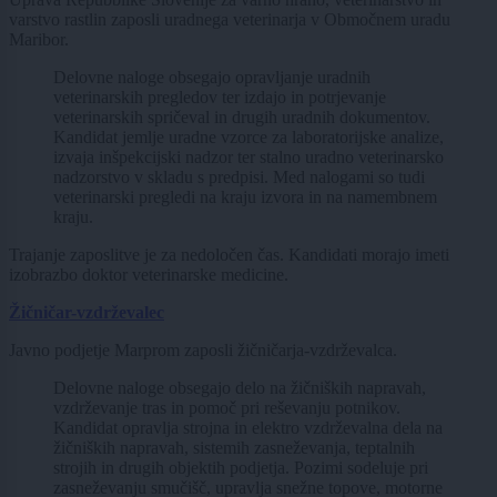
varstvo rastlin zaposli uradnega veterinarja v Območnem uradu
Maribor.
Delovne naloge obsegajo opravljanje uradnih
veterinarskih pregledov ter izdajo in potrjevanje
veterinarskih spričeval in drugih uradnih dokumentov.
Kandidat jemlje uradne vzorce za laboratorijske analize,
izvaja inšpekcijski nadzor ter stalno uradno veterinarsko
nadzorstvo v skladu s predpisi. Med nalogami so tudi
veterinarski pregledi na kraju izvora in na namembnem
kraju.
Trajanje zaposlitve je za nedoločen čas. Kandidati morajo imeti
izobrazbo doktor veterinarske medicine.
Žičničar-vzdrževalec
Javno podjetje Marprom zaposli žičničarja-vzdrževalca.
Delovne naloge obsegajo delo na žičniških napravah,
vzdrževanje tras in pomoč pri reševanju potnikov.
Kandidat opravlja strojna in elektro vzdrževalna dela na
žičniških napravah, sistemih zasneževanja, teptalnih
strojih in drugih objektih podjetja. Pozimi sodeluje pri
zasneževanju smučišč, upravlja snežne topove, motorne