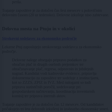
perila.
Trajanje zaposlitve je za določen čas šest mesecev s polovičnim
delovnim časom (20 ur tedensko). Delovne izkušnje niso zahtevane.
Delovna mesta na Ptuju in v okolici
Strokovni sodelavec za ekonomsko področje
Lekarne Ptuj zaposlujejo strokovnega sodelavca za ekonomsko
področje.
Delovne naloge obsegajo pripravo podatkov za
obračun plač in drugih osebnih prejemkov ter
obračunavanje plač, regresa, odpravnin in jubilejnih
nagrad. Kandidat vodi kadrovske evidence, pripravlja
dokumentacijo za zaposlitve ter sodeluje z institucijami,
kot so ZZZS, ZPIZ in IVZ. Med nalogami so tudi
priprava statističnih poročil, sodelovanje pri
gospodarskem načrtovanju, koordinacija inventurnih
komisij ter priprava internih aktov.
Trajanje zaposlitve je za določen čas 12 mesecev. Od kandidatov
pričakujejo tri leta delovnih izkušenj in izobrazbo ekonomske smeri.