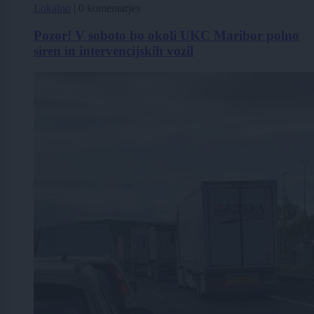
Lokalno
|
0 komentarjev
Pozor! V soboto bo okoli UKC Maribor polno
siren in intervencijskih vozil