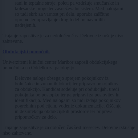
sani in teptalne stroje, poleti pa vzdržuje smučarske in
kolesarske proge ter zasneževalni sistem. Med nalogami
so tudi skrb za varnost pri delu, uporaba zaščitne
opreme ter opravljanje drugih del po navodilih
nadrejenih.
Trajanje zaposlitve je za nedoločen čas. Delovne izkušnje niso
zahtevane.
Obdukcijski pomočnik
Univerzitetni klinični center Maribor zaposli obdukcijskega
pomočnika na Oddelku za patologijo.
Delovne naloge obsegajo sprejem pokojnikov iz
bolnišnice in zunanjih lokacij ter pripravo pokojnikov
za obdukcijo. Kandidat sodeluje pri obdukcijah, uredi
pokojnika po postopku ter ga pripravi za poslovitev in
identifikacijo. Med nalogami so tudi izdaja pokojnikov
pogrebnim podjetjem, vodenje dokumentacije, čiščenje
in dezinfekcija obdukcijskih prostorov ter priprava
pripomočkov za delo.
Trajanje zaposlitve je za določen čas šest mesecev. Delovne izkušnje
niso zahtevane.