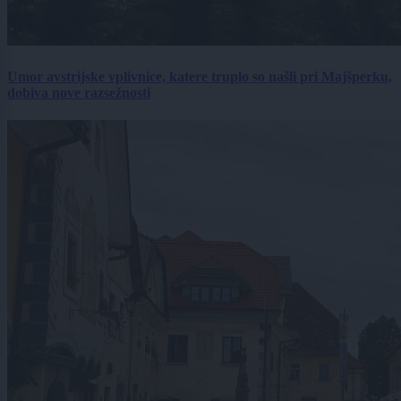
Umor avstrijske vplivnice, katere truplo so našli pri Majšperku,
dobiva nove razsežnosti