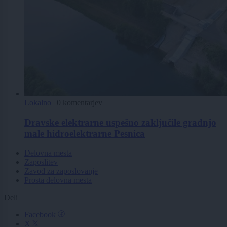
Lokalno
|
0 komentarjev
Dravske elektrarne uspešno zaključile gradnjo
male hidroelektrarne Pesnica
Delovna mesta
Zaposlitev
Zavod za zaposlovanje
Prosta delovna mesta
Deli
Facebook
X