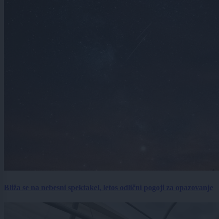
Bliža se na nebesni spektakel, letos odlični pogoji za opazovanje