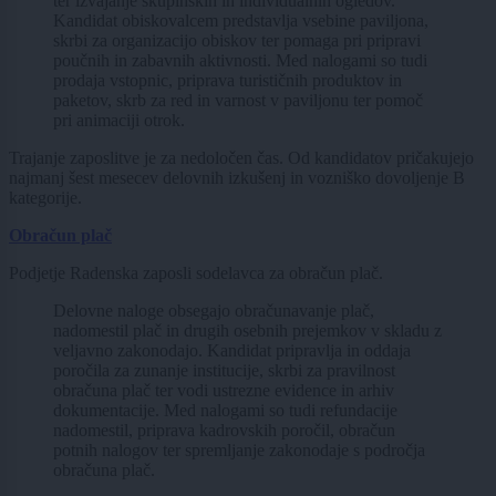
ter izvajanje skupinskih in individualnih ogledov.
Kandidat obiskovalcem predstavlja vsebine paviljona,
skrbi za organizacijo obiskov ter pomaga pri pripravi
poučnih in zabavnih aktivnosti. Med nalogami so tudi
prodaja vstopnic, priprava turističnih produktov in
paketov, skrb za red in varnost v paviljonu ter pomoč
pri animaciji otrok.
Trajanje zaposlitve je za nedoločen čas. Od kandidatov pričakujejo
najmanj šest mesecev delovnih izkušenj in vozniško dovoljenje B
kategorije.
Obračun plač
Podjetje Radenska zaposli sodelavca za obračun plač.
Delovne naloge obsegajo obračunavanje plač,
nadomestil plač in drugih osebnih prejemkov v skladu z
veljavno zakonodajo. Kandidat pripravlja in oddaja
poročila za zunanje institucije, skrbi za pravilnost
obračuna plač ter vodi ustrezne evidence in arhiv
dokumentacije. Med nalogami so tudi refundacije
nadomestil, priprava kadrovskih poročil, obračun
potnih nalogov ter spremljanje zakonodaje s področja
obračuna plač.