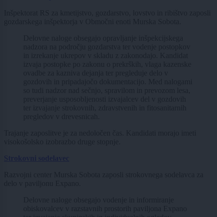
Inšpektorat RS za kmetijstvo, gozdarstvo, lovstvo in ribištvo zaposli
gozdarskega inšpektorja v Območni enoti Murska Sobota.
Delovne naloge obsegajo opravljanje inšpekcijskega
nadzora na področju gozdarstva ter vodenje postopkov
in izrekanje ukrepov v skladu z zakonodajo. Kandidat
izvaja postopke po zakonu o prekrških, vlaga kazenske
ovadbe za kazniva dejanja ter pregleduje delo v
gozdovih in pripadajočo dokumentacijo. Med nalogami
so tudi nadzor nad sečnjo, spravilom in prevozom lesa,
preverjanje usposobljenosti izvajalcev del v gozdovih
ter izvajanje strokovnih, zdravstvenih in fitosanitarnih
pregledov v drevesnicah.
Trajanje zaposlitve je za nedoločen čas. Kandidati morajo imeti
visokošolsko izobrazbo druge stopnje.
Strokovni sodelavec
Razvojni center Murska Sobota zaposli strokovnega sodelavca za
delo v paviljonu Expano.
Delovne naloge obsegajo vodenje in informiranje
obiskovalcev v razstavnih prostorih paviljona Expano