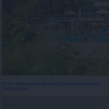
FOTO: Mariborčani bežijo pred vročino na kopališče, prost
vstop tudi danes