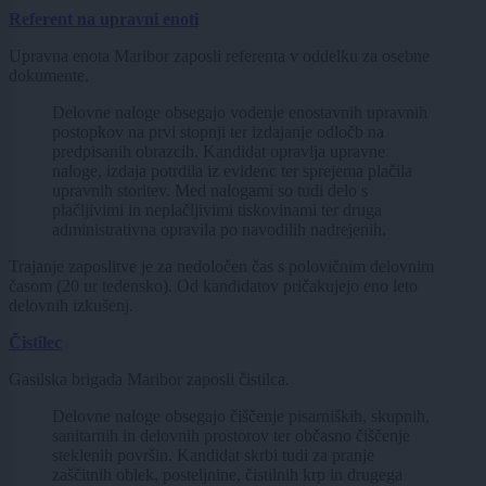
Referent na upravni enoti
Upravna enota Maribor zaposli referenta v oddelku za osebne
dokumente.
Delovne naloge obsegajo vodenje enostavnih upravnih
postopkov na prvi stopnji ter izdajanje odločb na
predpisanih obrazcih. Kandidat opravlja upravne
naloge, izdaja potrdila iz evidenc ter sprejema plačila
upravnih storitev. Med nalogami so tudi delo s
plačljivimi in neplačljivimi tiskovinami ter druga
administrativna opravila po navodilih nadrejenih.
Trajanje zaposlitve je za nedoločen čas s polovičnim delovnim
časom (20 ur tedensko). Od kandidatov pričakujejo eno leto
delovnih izkušenj.
Čistilec
Gasilska brigada Maribor zaposli čistilca.
Delovne naloge obsegajo čiščenje pisarniških, skupnih,
sanitarnih in delovnih prostorov ter občasno čiščenje
steklenih površin. Kandidat skrbi tudi za pranje
zaščitnih oblek, posteljnine, čistilnih krp in drugega