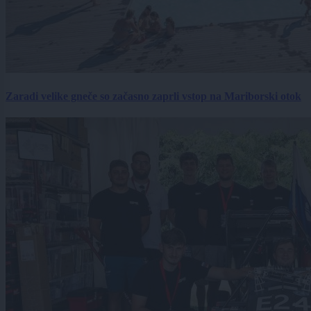
Zaradi velike gneče so začasno zaprli vstop na Mariborski otok