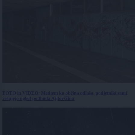
FOTO in VIDEO: Medtem ko občina odlaša, podjetniki sami
rešujejo ugled podhoda Ajdovščina