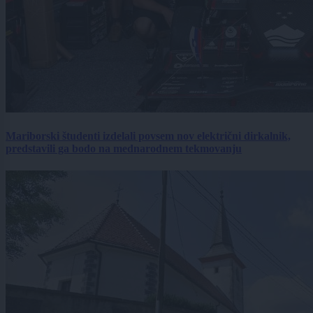
Mariborski študenti izdelali povsem nov električni dirkalnik,
predstavili ga bodo na mednarodnem tekmovanju