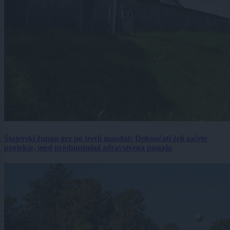
Štajerski župan gre po tretji mandat: Dokončati želi začete
projekte, med prednostnimi zdravstvena postaja