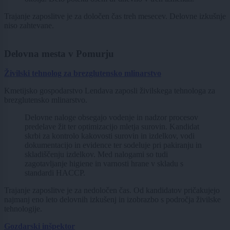
Trajanje zaposlitve je za določen čas treh mesecev. Delovne izkušnje
niso zahtevane.
Delovna mesta v Pomurju
Živilski tehnolog za brezglutensko mlinarstvo
Kmetijsko gospodarstvo Lendava zaposli živilskega tehnologa za
brezglutensko mlinarstvo.
Delovne naloge obsegajo vodenje in nadzor procesov
predelave žit ter optimizacijo mletja surovin. Kandidat
skrbi za kontrolo kakovosti surovin in izdelkov, vodi
dokumentacijo in evidence ter sodeluje pri pakiranju in
skladiščenju izdelkov. Med nalogami so tudi
zagotavljanje higiene in varnosti hrane v skladu s
standardi HACCP.
Trajanje zaposlitve je za nedoločen čas. Od kandidatov pričakujejo
najmanj eno leto delovnih izkušenj in izobrazbo s področja živilske
tehnologije.
Gozdarski inšpektor