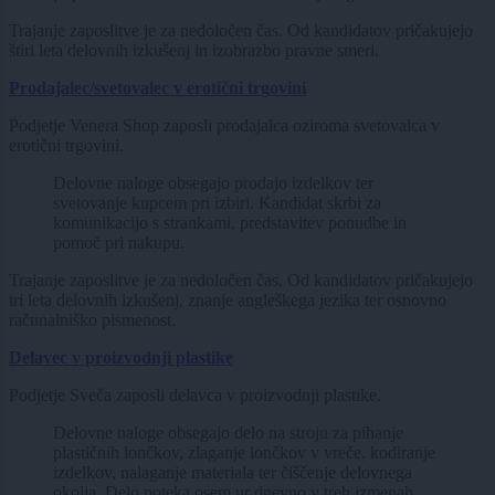
Trajanje zaposlitve je za nedoločen čas. Od kandidatov pričakujejo
štiri leta delovnih izkušenj in izobrazbo pravne smeri.
Prodajalec/svetovalec v erotični trgovini
Podjetje Venera Shop zaposli prodajalca oziroma svetovalca v
erotični trgovini.
Delovne naloge obsegajo prodajo izdelkov ter
svetovanje kupcem pri izbiri. Kandidat skrbi za
komunikacijo s strankami, predstavitev ponudbe in
pomoč pri nakupu.
Trajanje zaposlitve je za nedoločen čas. Od kandidatov pričakujejo
tri leta delovnih izkušenj, znanje angleškega jezika ter osnovno
računalniško pismenost.
Delavec v proizvodnji plastike
Podjetje Sveča zaposli delavca v proizvodnji plastike.
Delovne naloge obsegajo delo na stroju za pihanje
plastičnih lončkov, zlaganje lončkov v vreče, kodiranje
izdelkov, nalaganje materiala ter čiščenje delovnega
okolja. Delo poteka osem ur dnevno v treh izmenah.