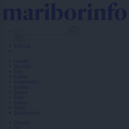
Skip
to
main
content
Prijavi se
Lokalno
Slovenija
Svet
Politika
Gospodarstvo
Kronika
Zdravje
Šport
Kultura
Scena
Zadnje novice
Dogodki
Igre