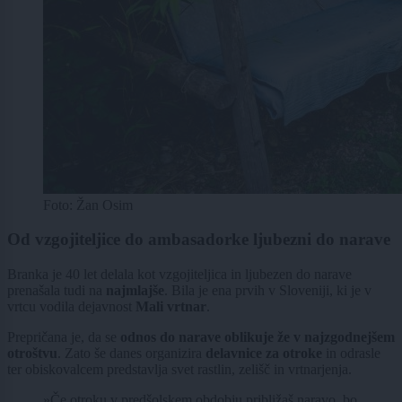
Foto: Žan Osim
Od vzgojiteljice do ambasadorke ljubezni do narave
Branka je 40 let delala kot vzgojiteljica in ljubezen do narave
prenašala tudi na
najmlajše
. Bila je ena prvih v Sloveniji, ki je v
vrtcu vodila dejavnost
Mali vrtnar
.
Prepričana je, da se
odnos do narave oblikuje že v najzgodnejšem
otroštvu
. Zato še danes organizira
delavnice za otroke
in odrasle
ter obiskovalcem predstavlja svet rastlin, zelišč in vrtnarjenja.
»Če otroku v predšolskem obdobju približaš naravo, bo