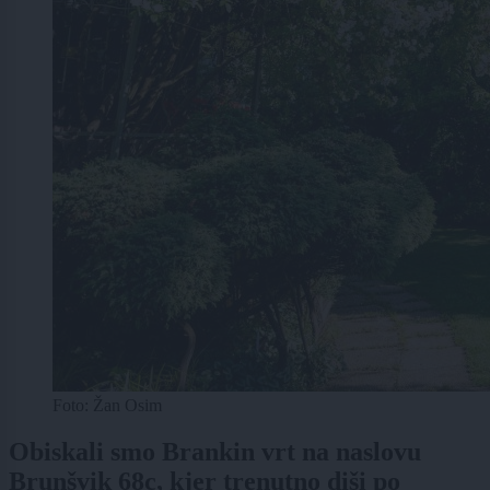
Foto: Žan Osim
Obiskali smo Brankin vrt na naslovu
Brunšvik 68c, kjer trenutno diši po