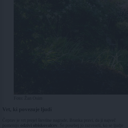
Foto: Žan Osim
Vrt, ki povezuje ljudi
Čeprav je vrt prejel številne nagrade, Branka pravi, da ji največ
pomenijo
odzivi obiskovalcev
. Še posebej jo razveseli, ko se ljudje