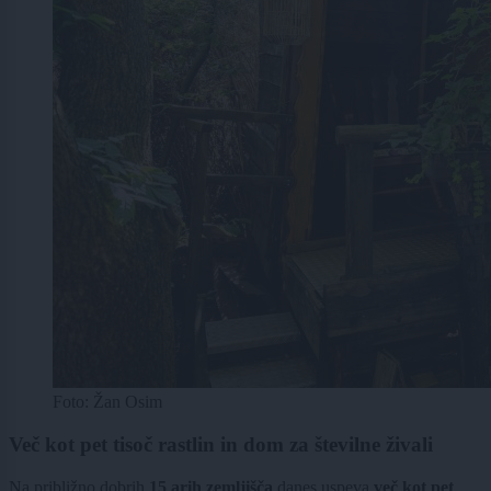
Foto: Žan Osim
Več kot pet tisoč rastlin in dom za številne živali
Na približno dobrih
15 arih zemljišča
danes uspeva
več kot pet