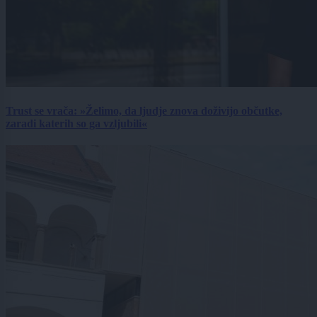
Trust se vrača: »Želimo, da ljudje znova doživijo občutke,
zaradi katerih so ga vzljubili«