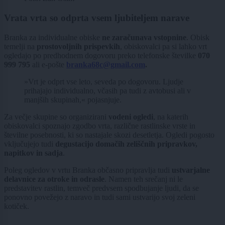
Vrata vrta so odprta vsem ljubiteljem narave
Branka za individualne obiske
ne zaračunava vstopnine
. Obisk
temelji na
prostovoljnih prispevkih
, obiskovalci pa si lahko vrt
ogledajo po predhodnem dogovoru preko telefonske številke
070
999 795
ali e-pošte
branka68c@gmail.com
.
»Vrt je odprt vse leto, seveda po dogovoru. Ljudje
prihajajo individualno, včasih pa tudi z avtobusi ali v
manjših skupinah,« pojasnjuje.
Za večje skupine so organizirani
vodeni ogledi
, na katerih
obiskovalci spoznajo zgodbo vrta, različne rastlinske vrste in
številne posebnosti, ki so nastajale skozi desetletja. Ogledi pogosto
vključujejo tudi
degustacijo domačih zeliščnih pripravkov,
napitkov in sadja
.
Poleg ogledov v vrtu Branka občasno pripravlja tudi
ustvarjalne
delavnice za otroke in odrasle
. Namen teh srečanj ni le
predstavitev rastlin, temveč predvsem spodbujanje ljudi, da se
ponovno povežejo z naravo in tudi sami ustvarijo svoj zeleni
kotiček.