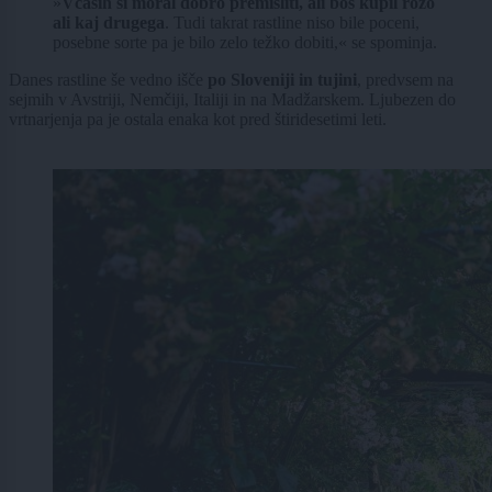
»
Včasih si moral dobro premisliti, ali boš kupil rožo
ali kaj drugega
. Tudi takrat rastline niso bile poceni,
posebne sorte pa je bilo zelo težko dobiti,« se spominja.
Danes rastline še vedno išče
po Sloveniji in tujini
, predvsem na
sejmih v Avstriji, Nemčiji, Italiji in na Madžarskem. Ljubezen do
vrtnarjenja pa je ostala enaka kot pred štiridesetimi leti.