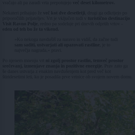
vračajo ali pa zaradi vrta prepotujejo
več deset kilometrov.
Nekateri prihajajo že
več kot dve desetletji
, drugi ga odkrijejo po
priporočilih prijateljev. Vrt je vključen tudi v
turistično destinacijo
Visit Ravno Polje
, redno pa sodeluje pri dnevih odprtih vrtov -
eden od teh bo že ta vikend.
»Ko nekoga navdušiš za naravo in vidiš, da začne tudi
sam saditi, ustvarjati ali opazovati rastline
, je to
največja nagrada,« pravi.
Po njenem mnenju vrt
ni zgolj prostor rastlin, temveč prostor
srečevanj, izmenjave znanja in pozitivne energije
. Prav zato ga
še danes ustvarja z enakim navdušenjem kot pred več kot
štiridesetimi leti, ko je posadila prve vrtnice ob svojem novem domu.