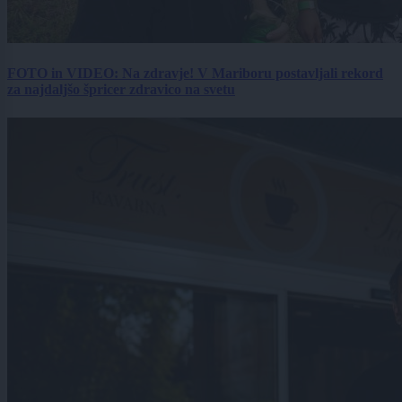
FOTO in VIDEO: Na zdravje! V Mariboru postavljali rekord
za najdaljšo špricer zdravico na svetu