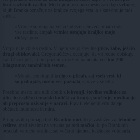
tisoč različnih rastlin
. Med njimi posebno mesto zasedajo
vrtnice
,
ki jih Branka označuje za kraljice svojega vrta in s katerimi je tudi
začela.
»Vrtnice so moja največja ljubezen. Seveda imam rada
vse rastline, ampak
vrtnice ostajajo kraljice moje
duše,
« pove.
Vrt pa ni le zbirka rastlin. V njem živijo številne
ptice, žabe, ježi in
drugi obiskovalci
. Gregorinčičeva ocenjuje, da vrt redno obiskuje
kar 17 vrst ptic, ki jim pozimi z možem namenita
več kot 200
kilogramov sončničnih semen
.
»Morala sem kupiti
knjigo o pticah, saj vseh vrst, ki
so prihajale, nisem več poznala
,« pove v smehu.
Posebno mesto ima tudi ribnik z
lokvanji, številne valilnice za
ptice in različni tematski kotički za branje, sončenje, meditacijo
ali preprosto uživanje v naravi
. Prav ti elementi vrtu dajejo
občutek intimnosti in miru.
Pri opravilih pomaga tudi
Brankin mož
, ki je zaslužen za '
tehnične'
rešitve
, med živalmi na vrtu sta pa tudi
mačka
, ki po Brankinih
besedah varujeta rastline, saj večkrat ujameta kakšnega voluharja.