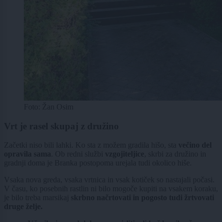
Foto: Žan Osim
Vrt je rasel skupaj z družino
Začetki niso bili lahki. Ko sta z možem gradila hišo, sta
večino del
opravila sama
. Ob redni službi
vzgojiteljice
, skrbi za družino in
gradnji doma je Branka postopoma urejala tudi okolico hiše.
Vsaka nova greda, vsaka vrtnica in vsak kotiček so nastajali počasi.
V času, ko posebnih rastlin ni bilo mogoče kupiti na vsakem koraku,
je bilo treba marsikaj
skrbno načrtovati in pogosto tudi žrtvovati
druge želje.