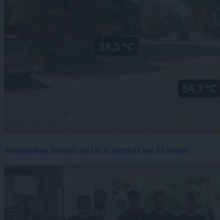
Avtomobil na Koroški ulici se je segrel na kar 85 stopinj