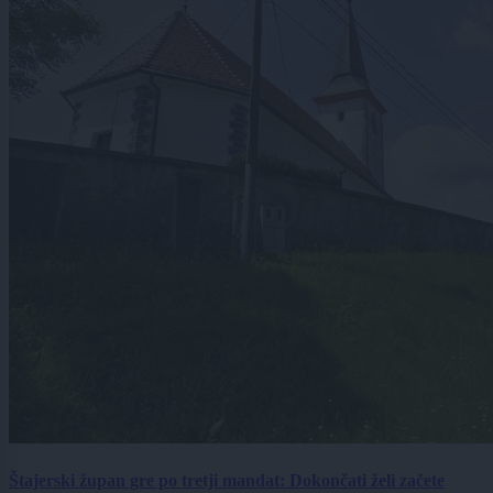
Štajerski župan gre po tretji mandat: Dokončati želi začete