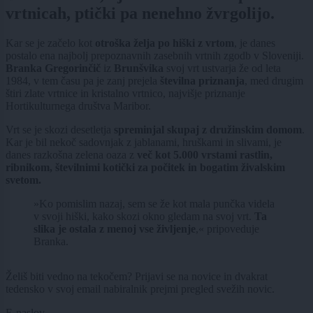
vrtnicah, ptički pa nenehno žvrgolijo.
Kar se je začelo kot
otroška želja po hiški z vrtom
, je danes
postalo ena najbolj prepoznavnih zasebnih vrtnih zgodb v Sloveniji.
Branka Gregorinčič
iz
Brunšvika
svoj vrt ustvarja že od leta
1984, v tem času pa je zanj prejela
številna priznanja
, med drugim
štiri zlate vrtnice in kristalno vrtnico, najvišje priznanje
Hortikulturnega društva Maribor.
Vrt se je skozi desetletja
spreminjal skupaj z družinskim domom
.
Kar je bil nekoč sadovnjak z jablanami, hruškami in slivami, je
danes razkošna zelena oaza z
več kot 5.000 vrstami rastlin,
ribnikom, številnimi kotički za počitek in bogatim živalskim
svetom.
»Ko pomislim nazaj, sem se že kot mala punčka videla
v svoji hiški, kako skozi okno gledam na svoj vrt.
Ta
slika je ostala z menoj vse življenje
,« pripoveduje
Branka.
Želiš biti vedno na tekočem? Prijavi se na novice in dvakrat
tedensko v svoj email nabiralnik prejmi pregled svežih novic.
E-naslov