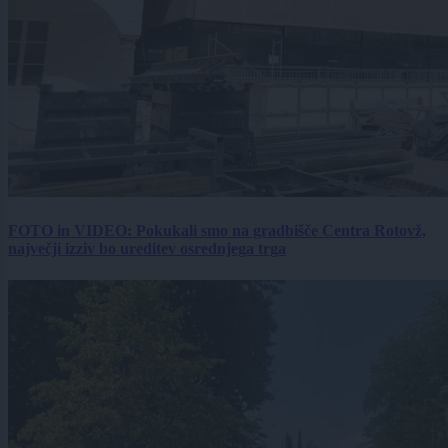
FOTO in VIDEO: Pokukali smo na gradbišče Centra Rotovž,
največji izziv bo ureditev osrednjega trga