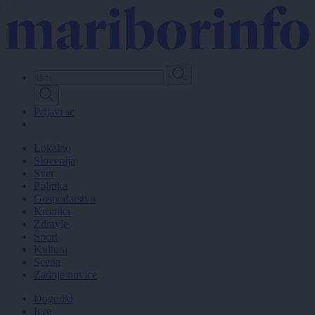
Skip
to
main
content
Prijavi se
Lokalno
Slovenija
Svet
Politika
Gospodarstvo
Kronika
Zdravje
Šport
Kultura
Scena
Zadnje novice
Dogodki
Igre