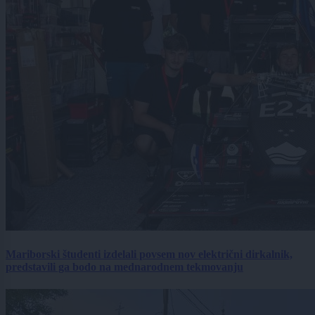
Mariborski študenti izdelali povsem nov električni dirkalnik,
predstavili ga bodo na mednarodnem tekmovanju