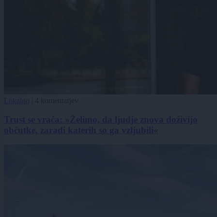
Lokalno
|
4 komentarjev
Trust se vrača: »Želimo, da ljudje znova doživijo
občutke, zaradi katerih so ga vzljubili«