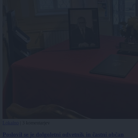
Lokalno
|
3 komentarjev
Poslovil se je dolgoletni odvetnik in častni občan