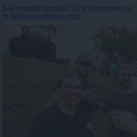
Kaj posaditi avgusta? Ni še prepozno, vse
to lahko posadite na vrtu