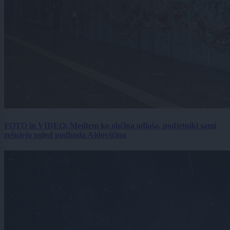
FOTO in VIDEO: Medtem ko občina odlaša, podjetniki sami
rešujejo ugled podhoda Ajdovščina