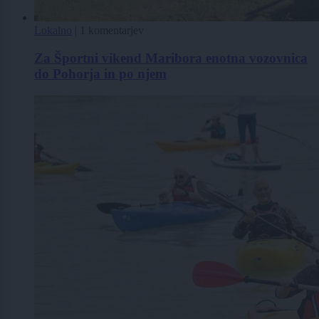
Lokalno
|
1 komentarjev
Za Športni vikend Maribora enotna vozovnica
do Pohorja in po njem