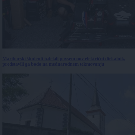
Mariborski študenti izdelali povsem nov električni dirkalnik,
predstavili ga bodo na mednarodnem tekmovanju