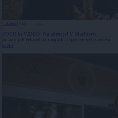
Lokalno
|
3 komentarjev
FOTO in VIDEO: Na zdravje! V Mariboru
postavljali rekord za najdaljšo špricer zdravico na
svetu