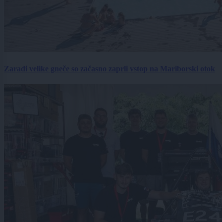
Zaradi velike gneče so začasno zaprli vstop na Mariborski otok