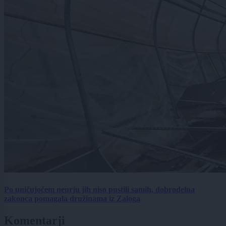
Po uničujočem neurju jih niso pustili samih, dobrodelna
zakonca pomagala družinama iz Zaloga
Komentarji