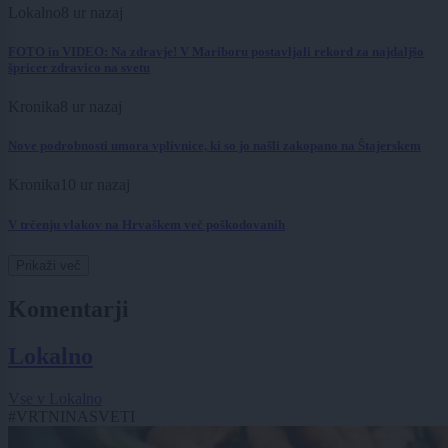
Lokalno
8 ur nazaj
FOTO in VIDEO: Na zdravje! V Mariboru postavljali rekord za najdaljšo
špricer zdravico na svetu
Kronika
8 ur nazaj
Nove podrobnosti umora vplivnice, ki so jo našli zakopano na Štajerskem
Kronika
10 ur nazaj
V trčenju vlakov na Hrvaškem več poškodovanih
Prikaži več
Komentarji
Lokalno
Vse v Lokalno
#VRTNINASVETI