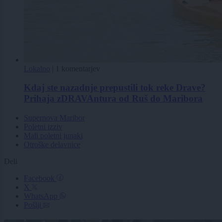
Lokalno
|
1 komentarjev
Kdaj ste nazadnje prepustili tok reke Drave?
Prihaja zDRAVAntura od Ruš do Maribora
Supernova Maribor
Poletni izziv
Mali poletni junaki
Otroške delavnice
Deli
Facebook
X
WhatsApp
Pošlji