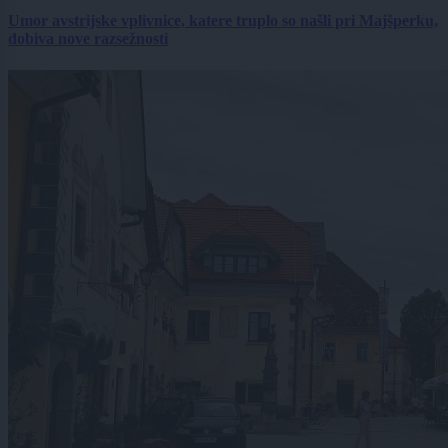
Umor avstrijske vplivnice, katere truplo so našli pri Majšperku,
dobiva nove razsežnosti