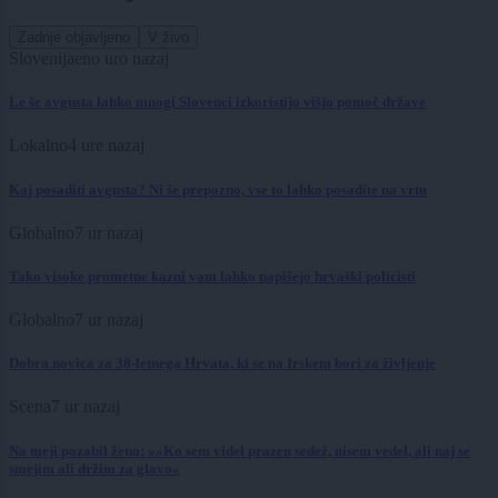
Zadnje objavljeno
V živo
Slovenija
eno uro nazaj
Le še avgusta lahko mnogi Slovenci izkoristijo višjo pomoč države
Lokalno
4 ure nazaj
Kaj posaditi avgusta? Ni še prepozno, vse to lahko posadite na vrtu
Globalno
7 ur nazaj
Tako visoke prometne kazni vam lahko napišejo hrvaški policisti
Globalno
7 ur nazaj
Dobra novica za 38-letnega Hrvata, ki se na Irskem bori za življenje
Scena
7 ur nazaj
Na meji pozabil ženo: »»Ko sem videl prazen sedež, nisem vedel, ali naj se
smejim ali držim za glavo«