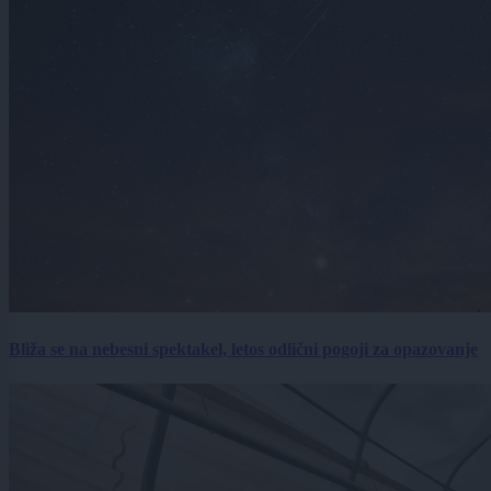
Bliža se na nebesni spektakel, letos odlični pogoji za opazovanje