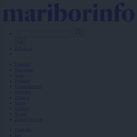
Skip
to
main
content
Prijavi se
Lokalno
Slovenija
Svet
Politika
Gospodarstvo
Kronika
Zdravje
Šport
Kultura
Scena
Zadnje novice
Dogodki
Igre