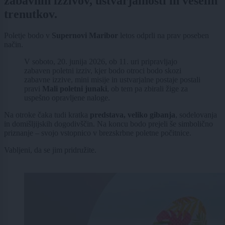
zabavnih izzivov, ustvarjalnosti in veselih
trenutkov.
Poletje bodo v
Supernovi Maribor
letos odprli na prav poseben
način.
V soboto, 20. junija 2026, ob 11. uri pripravljajo
zabaven poletni izziv, kjer bodo otroci bodo skozi
zabavne izzive, mini misije in ustvarjalne postaje postali
pravi
Mali poletni junaki
, ob tem pa zbirali žige za
uspešno opravljene naloge.
Na otroke čaka tudi kratka
predstava, veliko gibanja
, sodelovanja
in domišljijskih dogodivščin. Na koncu bodo prejeli še simbolično
priznanje – svojo vstopnico v brezskrbne poletne počitnice.
Vabljeni, da se jim pridružite.