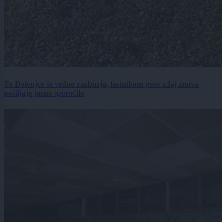
To Dolenjce še vedno razburja, lastnikom psov zdaj znova
pošiljajo jasno sporočilo