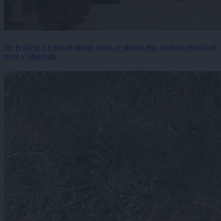
Ne le Bled: Le nekaj minut stran se skriva eno najbolj očarljivih
mest v Sloveniji