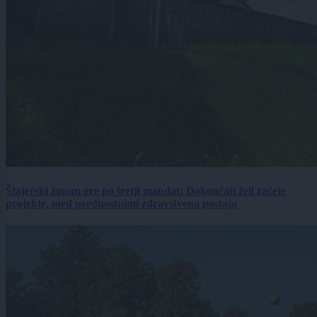
Štajerski župan gre po tretji mandat: Dokončati želi začete
projekte, med prednostnimi zdravstvena postaja