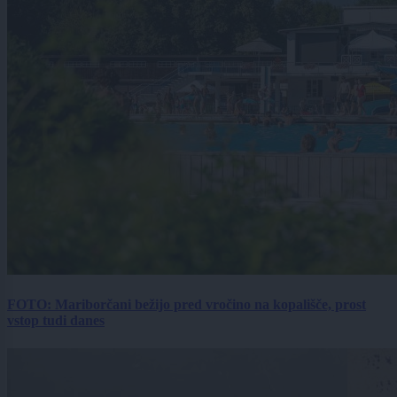
FOTO: Mariborčani bežijo pred vročino na kopališče, prost
vstop tudi danes