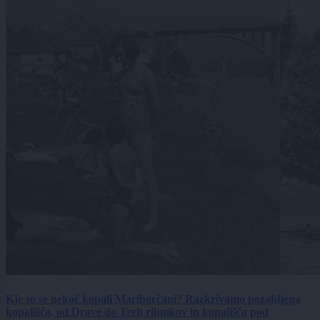
Kje so se nekoč kopali Mariborčani? Razkrivamo pozabljena
kopališča, od Drave do Treh ribnikov in kopališča pod