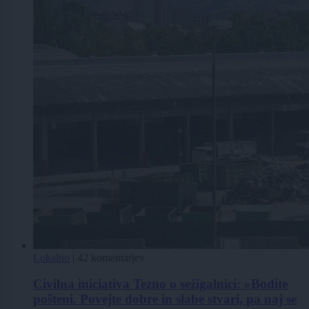
Lokalno
|
42 komentarjev
Civilna iniciativa Tezno o sežigalnici: »Bodite
pošteni. Povejte dobre in slabe stvari, pa naj se