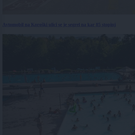
Avtomobil na Koroški ulici se je segrel na kar 85 stopinj