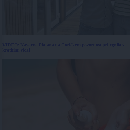
VIDEO: Kavarna Platana na Goričkem pozornost pritegnila s
kratkimi videi