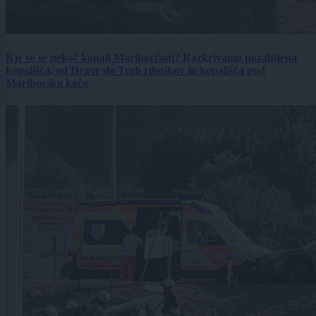
Kje so se nekoč kopali Mariborčani? Razkrivamo pozabljena
kopališča, od Drave do Treh ribnikov in kopališča pod
Mariborsko kočo