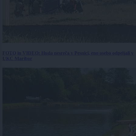
FOTO in VIDEO: Huda nesreča v Pesnici, eno osebo odpeljali v
UKC Maribor