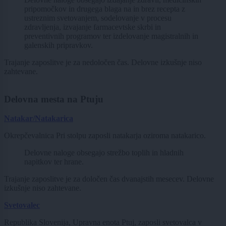
pripomočkov in drugega blaga na in brez recepta z
ustreznim svetovanjem, sodelovanje v procesu
zdravljenja, izvajanje farmacevtske skrbi in
preventivnih programov ter izdelovanje magistralnih in
galenskih pripravkov.
Trajanje zaposlitve je za nedoločen čas. Delovne izkušnje niso
zahtevane.
Delovna mesta na Ptuju
Natakar/Natakarica
Okrepčevalnica Pri stolpu zaposli natakarja oziroma natakarico.
Delovne naloge obsegajo strežbo toplih in hladnih
napitkov ter hrane.
Trajanje zaposlitve je za določen čas dvanajstih mesecev. Delovne
izkušnje niso zahtevane.
Svetovalec
Republika Slovenija, Upravna enota Ptuj, zaposli svetovalca v