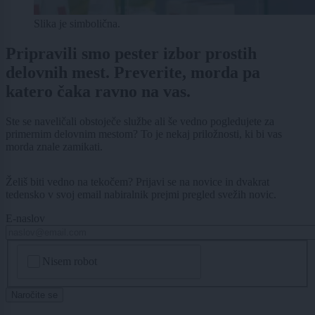
Slika je simbolična.
Pripravili smo pester izbor prostih
delovnih mest. Preverite, morda pa
katero čaka ravno na vas.
Ste se naveličali obstoječe službe ali še vedno pogledujete za
primernim delovnim mestom? To je nekaj priložnosti, ki bi vas
morda znale zamikati.
Želiš biti vedno na tekočem? Prijavi se na novice in dvakrat
tedensko v svoj email nabiralnik prejmi pregled svežih novic.
E-naslov
CAPTCHA
Nisem robot
Naročite se