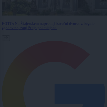
FOTO: Na Štajerskem naprodaj baročni dvorec z bogato
zgodovino, zanj želijo pol milijona