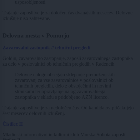
usposobljenosti.
Trajanje zaposlitve je za določen čas dvanajstih mesecev. Delovne
izkušnje niso zahtevane.
Delovna mesta v Pomurju
Zavarovalni zastopnik // tehnični pregledi
Goldin, zavarovalno zastopanje, zaposli zavarovalnega zastopnika
za delo v poslovalnici ob tehničnih pregledih v Radencih.
Delovne naloge obsegajo sklepanje premoženjskih
zavarovanj za vse zavarovalnice v poslovalnici ob
tehničnih pregledih, delo z obstoječimi in novimi
strankami ter opravljanje nalog zavarovalnega
zastopnika v skladu s pridobljeno AZN licenco.
Trajanje zaposlitve je za nedoločen čas. Od kandidatov pričakujejo
šest mesecev delovnih izkušenj.
Čistilec II
Mladinski informativni in kulturni klub Murska Sobota zaposli