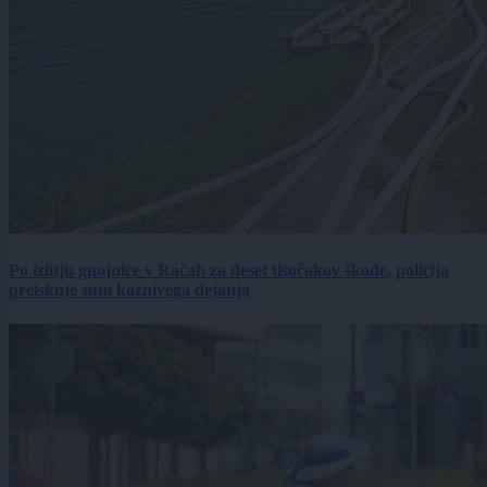
Po izlitju gnojnice v Račah za deset tisočakov škode, policija
preiskuje sum kaznivega dejanja