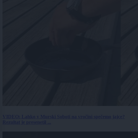
VIDEO: Lahko v Murski Soboti na vročini spečemo jajce?
Rezultat je presenetil ...