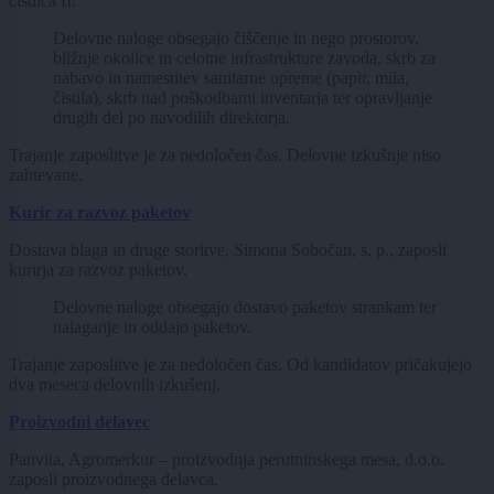
čistilca II.
Delovne naloge obsegajo čiščenje in nego prostorov,
bližnje okolice in celotne infrastrukture zavoda, skrb za
nabavo in namestitev sanitarne opreme (papir, mila,
čistila), skrb nad poškodbami inventarja ter opravljanje
drugih del po navodilih direktorja.
Trajanje zaposlitve je za nedoločen čas. Delovne izkušnje niso
zahtevane.
Kurir za razvoz paketov
Dostava blaga in druge storitve, Simona Sobočan, s. p., zaposli
kurirja za razvoz paketov.
Delovne naloge obsegajo dostavo paketov strankam ter
nalaganje in oddajo paketov.
Trajanje zaposlitve je za nedoločen čas. Od kandidatov pričakujejo
dva meseca delovnih izkušenj.
Proizvodni delavec
Panvita, Agromerkur – proizvodnja perutninskega mesa, d.o.o.
zaposli proizvodnega delavca.