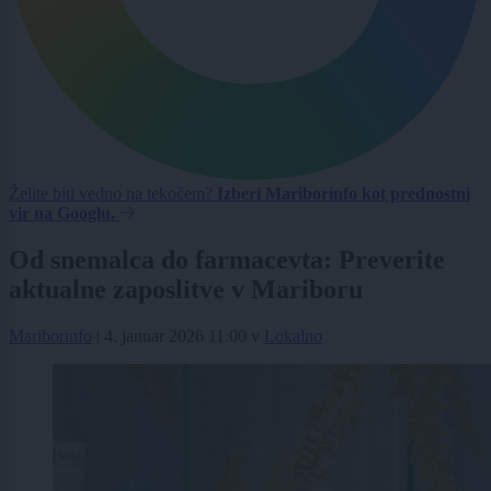
Želite biti vedno na tekočem?
Izberi Mariborinfo kot prednostni
vir na Googlu.
Od snemalca do farmacevta: Preverite
aktualne zaposlitve v Mariboru
Mariborinfo
|
4. januar 2026 11:00
v
Lokalno