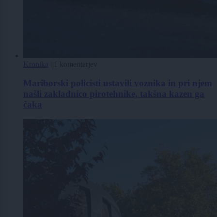
Kronika
|
1 komentarjev
Mariborski policisti ustavili voznika in pri njem
našli zakladnico pirotehnike, takšna kazen ga
čaka