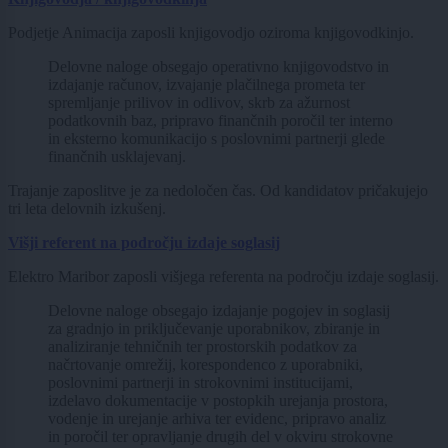
Podjetje Animacija zaposli knjigovodjo oziroma knjigovodkinjo.
Delovne naloge obsegajo operativno knjigovodstvo in
izdajanje računov, izvajanje plačilnega prometa ter
spremljanje prilivov in odlivov, skrb za ažurnost
podatkovnih baz, pripravo finančnih poročil ter interno
in eksterno komunikacijo s poslovnimi partnerji glede
finančnih usklajevanj.
Trajanje zaposlitve je za nedoločen čas. Od kandidatov pričakujejo
tri leta delovnih izkušenj.
Višji referent na področju izdaje soglasij
Elektro Maribor zaposli višjega referenta na področju izdaje soglasij.
Delovne naloge obsegajo izdajanje pogojev in soglasij
za gradnjo in priključevanje uporabnikov, zbiranje in
analiziranje tehničnih ter prostorskih podatkov za
načrtovanje omrežij, korespondenco z uporabniki,
poslovnimi partnerji in strokovnimi institucijami,
izdelavo dokumentacije v postopkih urejanja prostora,
vodenje in urejanje arhiva ter evidenc, pripravo analiz
in poročil ter opravljanje drugih del v okviru strokovne