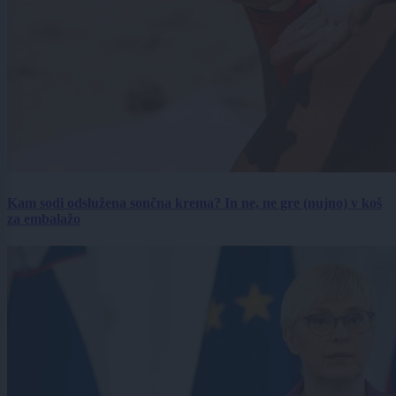
Kam sodi odslužena sončna krema? In ne, ne gre (nujno) v koš
za embalažo