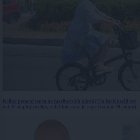
Koliko pomeni senca na mariborskih ulicah? Na isti lokaciji več
kot 20 stopinj razlike, sedež kolesa se je segrel na kar 70 stopinj