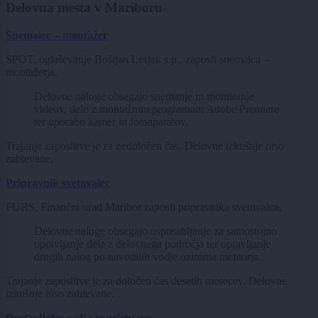
Delovna mesta v Mariboru
Snemalec – montažer
SPOT, oglaševanje Boštjan Lesjak s.p., zaposli snemalca –
montažerja.
Delovne naloge obsegajo snemanje in montiranje
videov, delo z montažnim programom Adobe Premiere
ter uporabo kamer in fotoaparatov.
Trajanje zaposlitve je za nedoločen čas. Delovne izkušnje niso
zahtevane.
Pripravnik svetovalec
FURS, Finančni urad Maribor zaposli pripravnika svetovalca.
Delovne naloge obsegajo usposabljanje za samostojno
opravljanje dela z delovnega področja ter opravljanje
drugih nalog po navodilih vodje oziroma mentorja.
Trajanje zaposlitve je za določen čas desetih mesecev. Delovne
izkušnje niso zahtevane.
Dostavljalec sadja in zelenjave