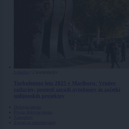
Lokalno
|
2 komentarjev
Turbulentno leto 2025 v Mariboru: Vrnitev
radarjev, protesti zaradi avtobusov in začetki
milijonskih projektov
Delovna mesta
Prosta delovna mesta
Zaposlitev
Zavod za zaposlovanje