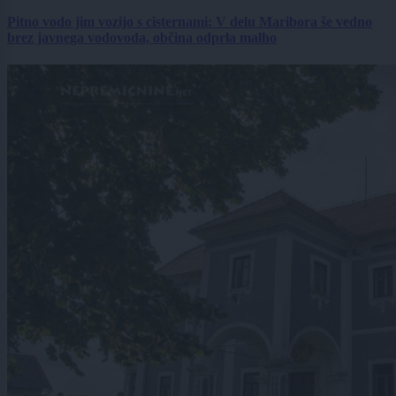
Pitno vodo jim vozijo s cisternami: V delu Maribora še vedno
brez javnega vodovoda, občina odprla malho