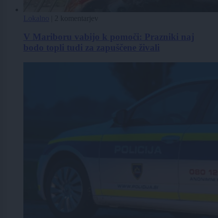
Lokalno
|
2 komentarjev
V Mariboru vabijo k pomoči: Prazniki naj
bodo topli tudi za zapuščene živali