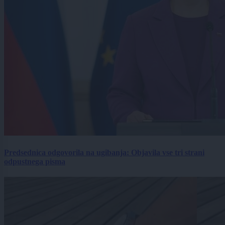
Predsednica odgovorila na ugibanja: Objavila vse tri strani
odpustnega pisma