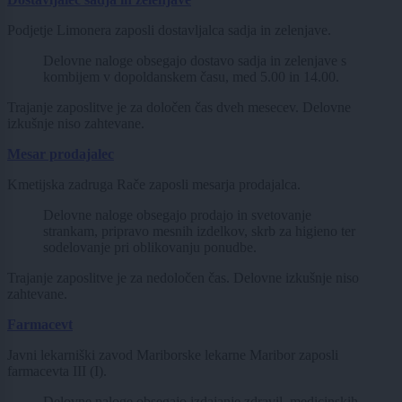
Podjetje Limonera zaposli dostavljalca sadja in zelenjave.
Delovne naloge obsegajo dostavo sadja in zelenjave s
kombijem v dopoldanskem času, med 5.00 in 14.00.
Trajanje zaposlitve je za določen čas dveh mesecev. Delovne
izkušnje niso zahtevane.
Mesar prodajalec
Kmetijska zadruga Rače zaposli mesarja prodajalca.
Delovne naloge obsegajo prodajo in svetovanje
strankam, pripravo mesnih izdelkov, skrb za higieno ter
sodelovanje pri oblikovanju ponudbe.
Trajanje zaposlitve je za nedoločen čas. Delovne izkušnje niso
zahtevane.
Farmacevt
Javni lekarniški zavod Mariborske lekarne Maribor zaposli
farmacevta III (I).
Delovne naloge obsegajo izdajanje zdravil, medicinskih