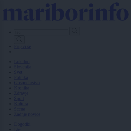
Skip
to
main
content
Prijavi se
Lokalno
Slovenija
Svet
Politika
Gospodarstvo
Kronika
Zdravje
Šport
Kultura
Scena
Zadnje novice
Dogodki
Igre