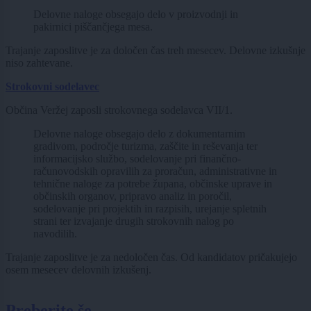
Delovne naloge obsegajo delo v proizvodnji in
pakirnici piščančjega mesa.
Trajanje zaposlitve je za določen čas treh mesecev. Delovne izkušnje
niso zahtevane.
Strokovni sodelavec
Občina Veržej zaposli strokovnega sodelavca VII/1.
Delovne naloge obsegajo delo z dokumentarnim
gradivom, področje turizma, zaščite in reševanja ter
informacijsko službo, sodelovanje pri finančno-
računovodskih opravilih za proračun, administrativne in
tehnične naloge za potrebe župana, občinske uprave in
občinskih organov, pripravo analiz in poročil,
sodelovanje pri projektih in razpisih, urejanje spletnih
strani ter izvajanje drugih strokovnih nalog po
navodilih.
Trajanje zaposlitve je za nedoločen čas. Od kandidatov pričakujejo
osem mesecev delovnih izkušenj.
Preberite še