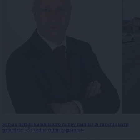
Soršak potrdil kandidaturo za nov mandat in razkril glavne
prioritete: »Še vedno čutim zagnanost«