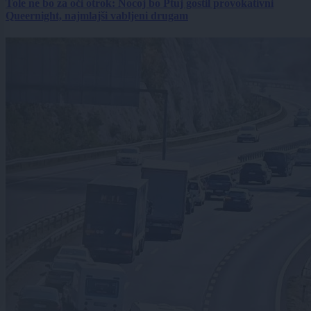
Tole ne bo za oči otrok: Nocoj bo Ptuj gostil provokativni
Queernight, najmlajši vabljeni drugam