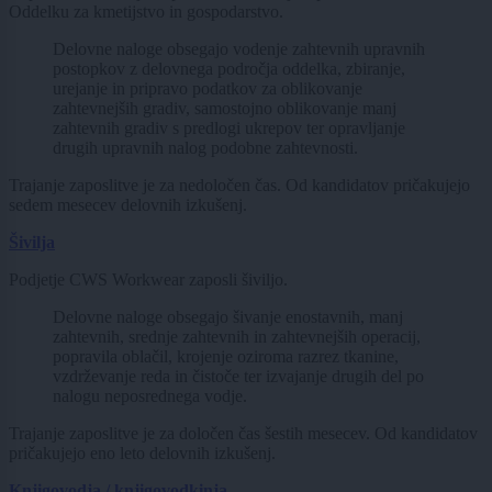
Oddelku za kmetijstvo in gospodarstvo.
Delovne naloge obsegajo vodenje zahtevnih upravnih
postopkov z delovnega področja oddelka, zbiranje,
urejanje in pripravo podatkov za oblikovanje
zahtevnejših gradiv, samostojno oblikovanje manj
zahtevnih gradiv s predlogi ukrepov ter opravljanje
drugih upravnih nalog podobne zahtevnosti.
Trajanje zaposlitve je za nedoločen čas. Od kandidatov pričakujejo
sedem mesecev delovnih izkušenj.
Šivilja
Podjetje CWS Workwear zaposli šiviljo.
Delovne naloge obsegajo šivanje enostavnih, manj
zahtevnih, srednje zahtevnih in zahtevnejših operacij,
popravila oblačil, krojenje oziroma razrez tkanine,
vzdrževanje reda in čistoče ter izvajanje drugih del po
nalogu neposrednega vodje.
Trajanje zaposlitve je za določen čas šestih mesecev. Od kandidatov
pričakujejo eno leto delovnih izkušenj.
Knjigovodja / knjigovodkinja