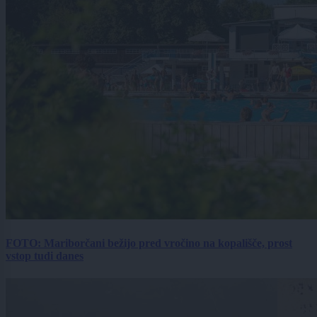
FOTO: Mariborčani bežijo pred vročino na kopališče, prost
vstop tudi danes