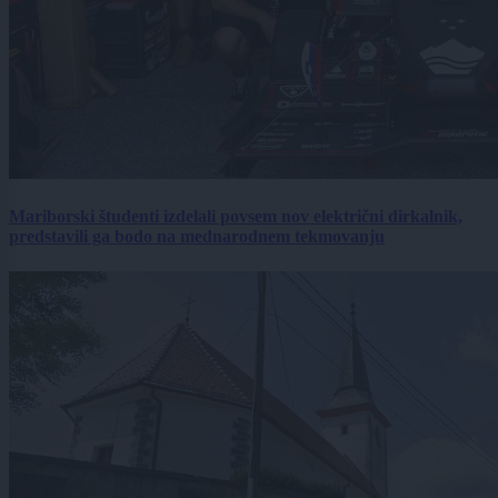
Mariborski študenti izdelali povsem nov električni dirkalnik,
predstavili ga bodo na mednarodnem tekmovanju