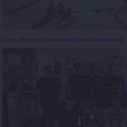
Zaradi velike gneče so začasno zaprli vstop na Mariborski otok