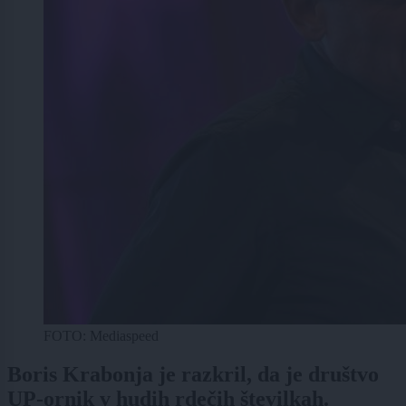
FOTO: Mediaspeed
Boris Krabonja je razkril, da je društvo
UP-ornik v hudih rdečih številkah.