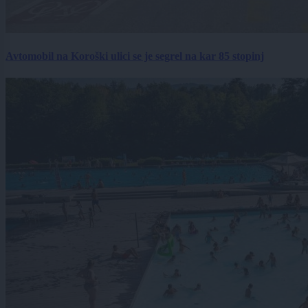
Avtomobil na Koroški ulici se je segrel na kar 85 stopinj