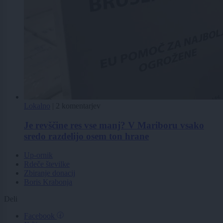
Lokalno
|
2 komentarjev
Je revščine res vse manj? V Mariboru vsako
sredo razdelijo osem ton hrane
Up-ornik
Rdeče številke
Zbiranje donacij
Boris Krabonja
Deli
Facebook