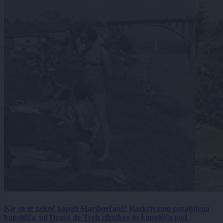
Kje so se nekoč kopali Mariborčani? Razkrivamo pozabljena
kopališča, od Drave do Treh ribnikov in kopališča pod