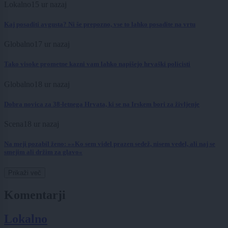
Lokalno
15 ur nazaj
Kaj posaditi avgusta? Ni še prepozno, vse to lahko posadite na vrtu
Globalno
17 ur nazaj
Tako visoke prometne kazni vam lahko napišejo hrvaški policisti
Globalno
18 ur nazaj
Dobra novica za 38-letnega Hrvata, ki se na Irskem bori za življenje
Scena
18 ur nazaj
Na meji pozabil ženo: »»Ko sem videl prazen sedež, nisem vedel, ali naj se
smejim ali držim za glavo«
Prikaži več
Komentarji
Lokalno