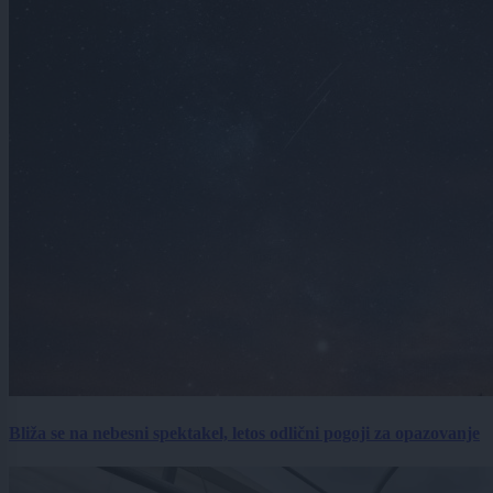
Bliža se na nebesni spektakel, letos odlični pogoji za opazovanje