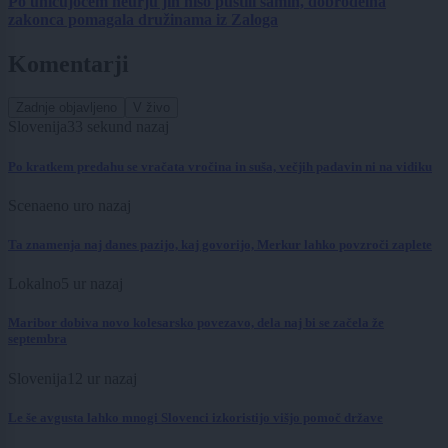
Po uničujočem neurju jih niso pustili samih, dobrodelna
zakonca pomagala družinama iz Zaloga
Komentarji
Zadnje objavljeno
V živo
Slovenija
35 sekund nazaj
Po kratkem predahu se vračata vročina in suša, večjih padavin ni na vidiku
Scena
eno uro nazaj
Ta znamenja naj danes pazijo, kaj govorijo, Merkur lahko povzroči zaplete
Lokalno
5 ur nazaj
Maribor dobiva novo kolesarsko povezavo, dela naj bi se začela že
septembra
Slovenija
12 ur nazaj
Le še avgusta lahko mnogi Slovenci izkoristijo višjo pomoč države