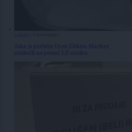
Lokalno
|
0 komentarjev
Tako je podjetje Oven Elektro Maribor
priskočil na pomoč UP-orniku