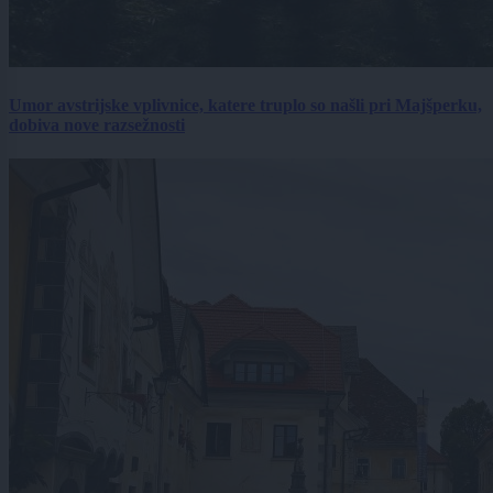
Umor avstrijske vplivnice, katere truplo so našli pri Majšperku,
dobiva nove razsežnosti