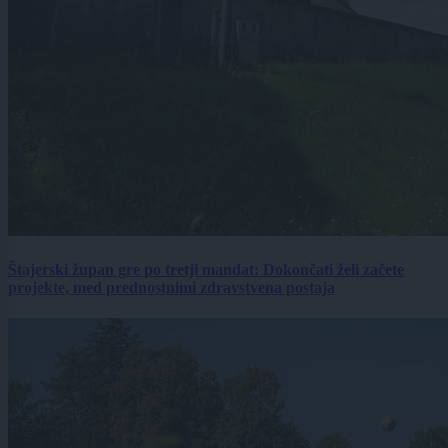
Štajerski župan gre po tretji mandat: Dokončati želi začete
projekte, med prednostnimi zdravstvena postaja