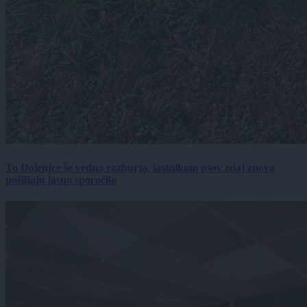
To Dolenjce še vedno razburja, lastnikom psov zdaj znova
pošiljajo jasno sporočilo