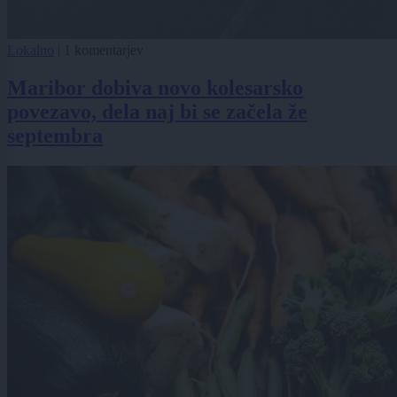
Lokalno
|
1 komentarjev
Maribor dobiva novo kolesarsko
povezavo, dela naj bi se začela že
septembra