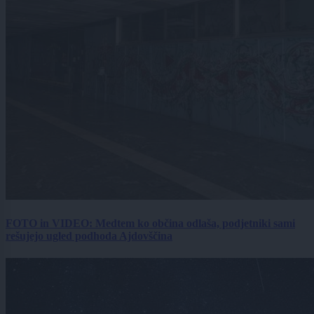
FOTO in VIDEO: Medtem ko občina odlaša, podjetniki sami
rešujejo ugled podhoda Ajdovščina