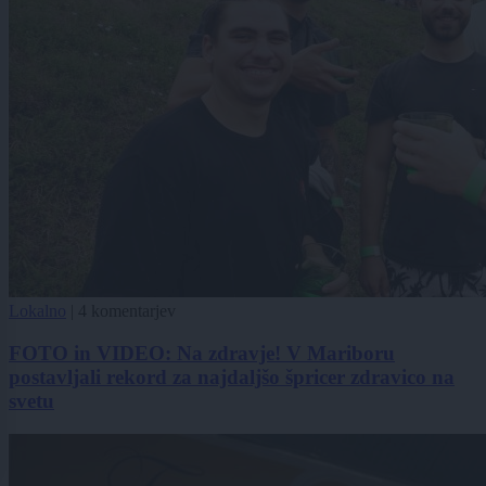
Lokalno
|
4 komentarjev
FOTO in VIDEO: Na zdravje! V Mariboru
postavljali rekord za najdaljšo špricer zdravico na
svetu