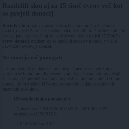
Razdelili skoraj za 15 tisoč evrov več kot
so prejeli donacij.
Boris Krabonja
je v zapisu na družbenem omrežju Facebook
razkril, da je UP-ornik v letošnjem letu v hudih rdečih številkah. Od
prvega januarja do včeraj so na društveni račun prejel
i 37.354,73
evrov donacij
, medtem ko so razdelili sredstev pomoči v višini
51.742,94
evrov, je zapisal.
Ne zmorejo več pomagati
»To pomeni, da od danes naprej ne plačujemo več položnic in
verjetno se bomo morali povsem izogniti plačevanju dolgov višjih
zneskov,« je sporočil Krabonja in prosil za pomoč v obliki zbiranja
donacij, ki bi društvu UP-ornik omogočilo nadaljnje reševanje
finančnih stisk ljudi.
UP-orniku lahko pomagate z:
- Nakazilo na TRR SI56 6100 0001 3621 087, SI99 s
pripisom za UPORNIK
- UPORNIK5 na 1919,