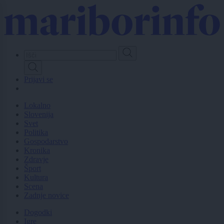
Skip
to
main
content
Prijavi se
Lokalno
Slovenija
Svet
Politika
Gospodarstvo
Kronika
Zdravje
Šport
Kultura
Scena
Zadnje novice
Dogodki
Igre