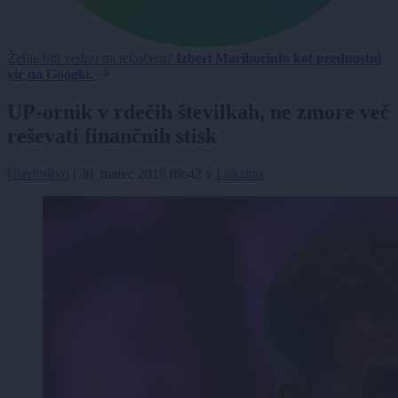
Želite biti vedno na tekočem?
Izberi Mariborinfo kot prednostni
vir na Googlu.
UP-ornik v rdečih številkah, ne zmore več
reševati finančnih stisk
Uredništvo
|
30. marec 2019 08:42
v
Lokalno