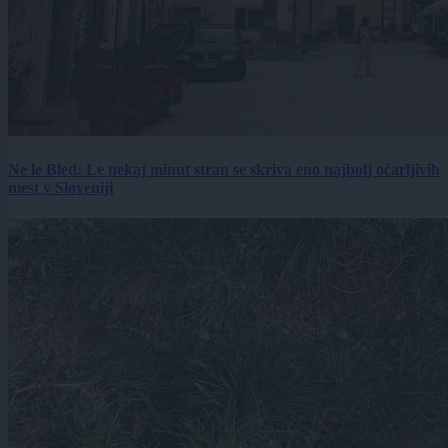
Ne le Bled: Le nekaj minut stran se skriva eno najbolj očarljivih
mest v Sloveniji